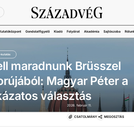
Ü
Kutatóközpont
Gondolatfigyelő
Kiadó
Folyóirat
Akadémia
Sajtószoba
Rólun
-kutatás
ell maradnunk Brüsszel
rújából: Magyar Péter a
ázatos választás
2026. február 11.
CSATOLMÁNY
MEGOSZTÁS