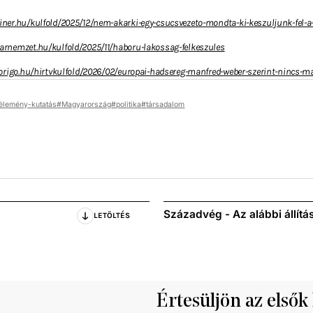
ner.hu/kulfold/2025/12/nem-akarki-egy-csucsvezeto-mondta-ki-keszuljunk-fel-a
arnemzet.hu/kulfold/2025/11/haboru-lakossag-felkeszules
v.origo.hu/hirtvkulfold/2026/02/europai-hadsereg-manfred-weber-szerint-nincs-m
élemény-kutatás
Magyarország
politika
társadalom
Századvég - Az alábbi állítá
LETÖLTÉS
Értesüljön az elsők