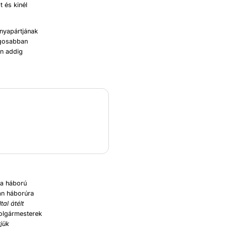
 és kinél
anyapártjának
ngosabban
an addig
 a háború
an háborúra
ltal át
é
lt
polgármesterek
tjük