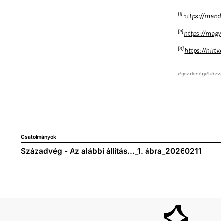
[1]
https://mandi
[2]
https://magy
[3]
https://hirt
gazdaság
közv
Csatolmányok
Századvég - Az alábbi állítás..._1. ábra_20260211