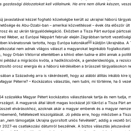
s gazdasági áldozatokat kell vállalnunk. Ha erre nem állunk k
é
szen, vesz
j javaslatával kézzel fogható közelségbe került az ukrajnai háború tárgya
hetősége és Abu-Dzabi-ban – amerikai közvetítéssel – évek óta először ült 
rosz és az ukrán tárgyalódelegáció. Eközben a Tisza Párt európai pártcsa
red Weber, az Európai Néppárt február elején Zágrábban tartott vezetőségi
[3]
ében kívánatosnak tartotta, hogy Európa katonákat
küldjön Ukrajnába. A 
latkozatai nem adnak világos választ a magyarokat leginkább foglalkoztat
 hogy Orbán Viktorral ellentétben a kihívó ellen tudna-e állni annak a politi
 például a migrációs kvóta, a hadikölcsönök, a genderideológia, a rezsi
iztosító orosz energia és a háború kérdésében a brüsszeli tárgyalásokon n
ásában a Századvég arra is rákérdezett, hogy az alábbi állítás inkább kire 
Magyar Péterre? – Kockázatos választás, nem tudni, mi történne, ha ő veze
4 százaléka Magyar Pétert kockázatos választásnak tartja és nem tudja, m
rszágot. A magyarok által látott magas kockázat jól tükrözi a Tisza Párt a
rüsszeli elvárásokhoz, azoknak akár a magyar emberek és a magyar nemz
mbemenő, feltételezett kiszolgálását. Jó példa erre, hogy miközben a Tisza
ban „nem támogatják Ukrajna gyorsított uniós felvételét”, addig a vezető br
r 2027-es csatlakozási dátumról beszélnek. A biztos választás jelszaváva