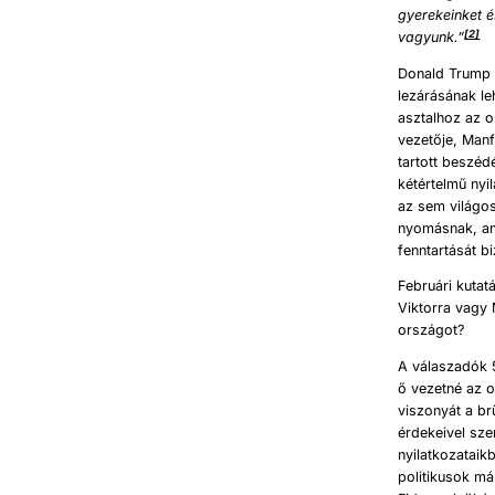
gyerekeinket
é
[2]
vagyunk.”
Donald Trump ú
lezárásának le
asztalhoz az o
vezetője, Manf
tartott beszéd
kétértelmű nyi
az sem világos,
nyomásnak, ami
fenntartását b
Februári kutat
Viktorra vagy 
országot?
A válaszadók 5
ő vezetné az o
viszonyát a b
érdekeivel sze
nyilatkozataik
politikusok má