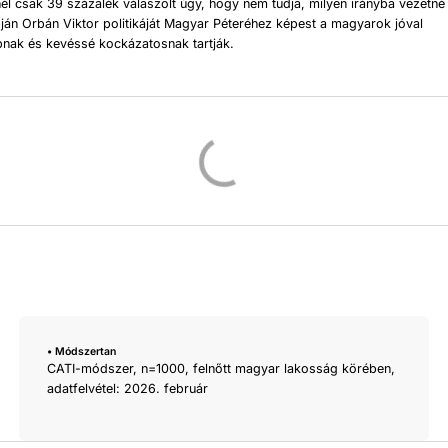
él csak 39 százalék válaszolt úgy, hogy nem tudja, milyen irányba vezetné
án Orbán Viktor politikáját Magyar Péteréhez képest a magyarok jóval
bnak és kevéssé kockázatosnak tartják.
• Módszertan
CATI-módszer, n=1000, felnőtt magyar lakosság körében,
adatfelvétel: 2026. február