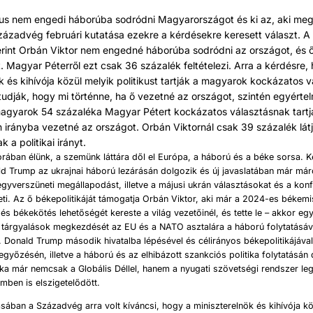
ikus nem engedi háborúba sodródni Magyarországot és ki az, aki meg 
zázadvég februári kutatása ezekre a kérdésekre keresett választ. A
erint Orbán Viktor nem engedné háborúba sodródni az országot, és
t. Magyar Péterről ezt csak 36 százalék feltételezi. Arra a kérdésre,
k és kihívója közül melyik politikust tartják a magyarok kockázatos 
tudják, hogy mi történne, ha ő vezetné az országot, szintén egyérte
magyarok 54 százaléka Magyar Pétert kockázatos választásnak tart
n irányba vezetné az országot. Orbán Viktornál csak 39 százalék lát
 a politikai irányt.
rában élünk, a szemünk láttára dől el Európa, a háború és a béke sorsa. Két
ld Trump az ukrajnai háború lezárásán dolgozik és új javaslatában már má
gyverszüneti megállapodást, illetve a májusi ukrán választásokat és a konfl
eti. Az ő békepolitikáját támogatja Orbán Viktor, aki már a 2024-es békemi
és békekötés lehetőségét kereste a világ vezetőinél, és tette le – akkor egy
a tárgyalások megkezdését az EU és a NATO asztalára a háború folytatásá
t. Donald Trump második hivatalba lépésével és célirányos békepolitikájáva
győzésén, illetve a háború és az elhibázott szankciós politika folytatásán
tika már nemcsak a Globális Déllel, hanem a nyugati szövetségi rendszer l
mben is elszigetelődött.
ásában a Századvég arra volt kíváncsi, hogy a miniszterelnök és kihívója kö