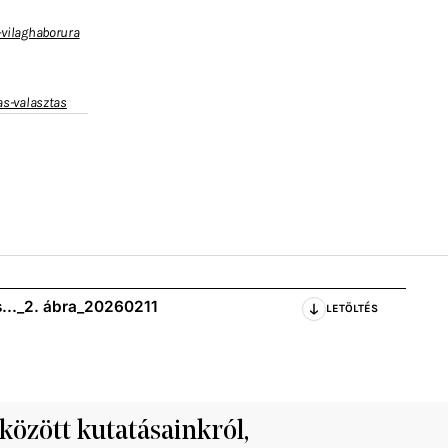
-vilaghaborura
as-valasztas
s..._2. ábra_20260211
LETÖLTÉS
 között kutatásainkról,