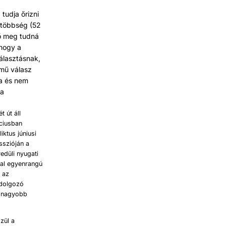
tudja őrizni
 többség (52
 ő meg tudná
 hogy a
választásnak,
lmű válasz
ja és nem
ja
 út áll
rciusban
iktus júniusi
sszióján a
edüli nyugati
val egyenrangú
l az
 dolgozó
egnagyobb
zül a