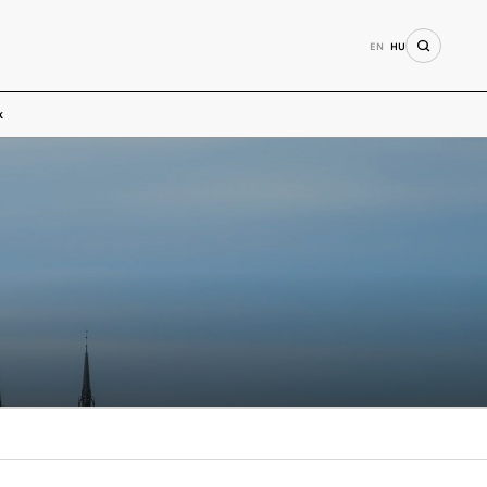
EN
HU
k