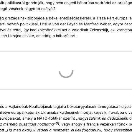
ik politikusról gondolják, hogy nem engedi háborúba sodródni az országot
 megőrzésének nagyobb esélyét?
ág országainak többsége a béke lehetőségét keresi, a Tisza Párt európai 
árt) vezető politikusai, Ursula von der Leyen és Manfred Weber, egyre ha
val és tettel, így hadikölcsönökkel azt a Volodimir Zelenszkijt, aki várható
san Ukrajna elnöke, ameddig a háború tart.
és a Hajlandóak Koalíciójának tagjai a béketárgyalások támogatása helyett
 illetve európai katonák Ukrajnába küldésének módját keresik. Továbbá oly
z európaiakat, amely a NATO-főtitkár szerint
„nagyszü
leink
és dé
dszü
leink
á
[1]
oz m
é
rhető pusztítást hozhatna”
, vagy ahogy a francia vezérkari főnök 
ott
„Ha meg akarjuk v
é
deni a nemzetet, el kell fogadnunk, hogy elveszíthe