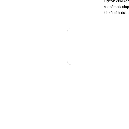
Fidesz elnökén
A számok alapj
kiszámíthatób