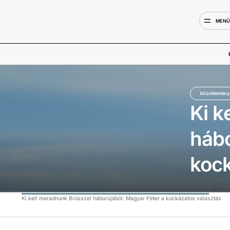
MEN
közvélemény
Ki k
hábo
kock
Ki kell maradnunk Brüsszel háborújából: Magyar Péter a kockázatos választás