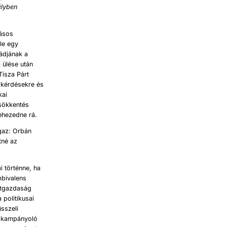
é
lyben
lásos
le egy
ládjának a
 ülése után
Tisza Párt
ó kérdésekre és
kai
csökkentés
ehezedne rá.
igaz: Orbán
tné az
i történne, ha
mbivalens
etgazdaság
 politikusai
üsszeli
l kampányoló