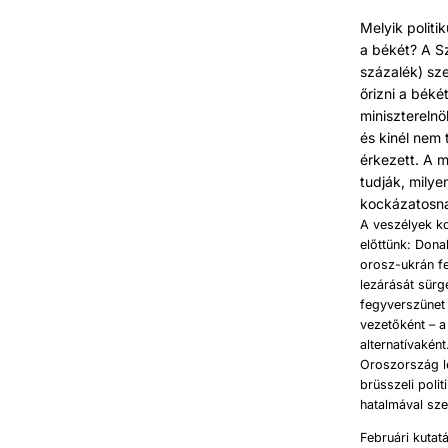
Melyik polit
a békét? A S
százalék) sz
őrizni a béké
miniszterelnö
és kinél nem 
érkezett. A 
tudják, milye
kockázatosnak
A veszélyek ko
előttünk: Dona
orosz-ukrán fe
lezárását sürg
fegyverszünet 
vezetőként – 
alternatívakén
Oroszország le
brüsszeli poli
hatalmával sze
Februári kutat