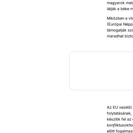
magyarok mely
látják a béke
Miközben a vil
(Európai Népp
támogatják szó
maradhat bizto
Az EU vezetői 
folytatásának,
készítik fel a
konfliktusokh
előtt fogalmaz