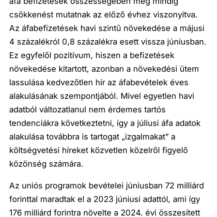
áfa befizetések összességében még mindig
csökkenést mutatnak az előző évhez viszonyítva.
Az áfabefizetések havi szintű növekedése a májusi
4 százalékról 0,8 százalékra esett vissza júniusban.
Ez egyfelől pozitívum, hiszen a befizetések
növekedése kitartott, azonban a növekedési ütem
lassulása kedvezőtlen hír az áfabevételek éves
alakulásának szempontjából. Mivel egyetlen havi
adatból változatlanul nem érdemes tartós
tendenciákra következtetni, így a júliusi áfa adatok
alakulása továbbra is tartogat „izgalmakat” a
költségvetési híreket közvetlen közelről figyelő
közönség számára.
Az uniós programok bevételei júniusban 72 milliárd
forinttal maradtak el a 2023 júniusi adattól, ami így
176 milliárd forintra növelte a 2024. évi összesített