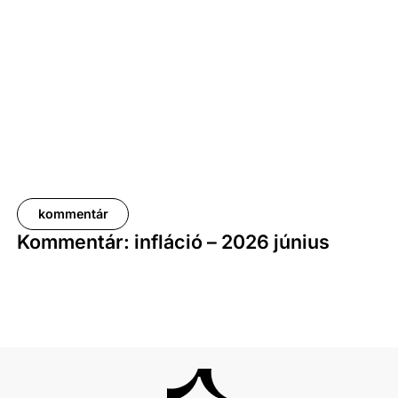
a bruttó mediánkereset értéke 9,5, a nettó mediáné
pedig 11,5 százalékkal haladta meg a tavalyi értékét.
kommentár
Kommentár: infláció – 2026 június