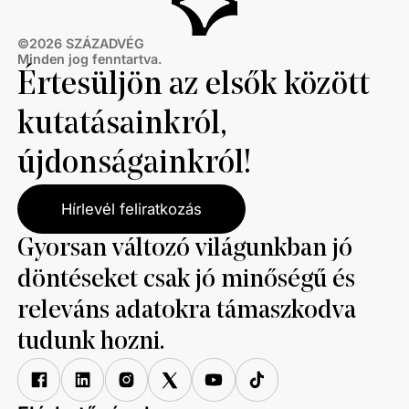
©
2026
SZÁZADVÉG
Minden jog fenntartva.
Értesüljön az elsők között
kutatásainkról,
újdonságainkról!
Hírlevél feliratkozás
Gyorsan változó világunkban jó
döntéseket csak jó minőségű és
releváns adatokra támaszkodva
tudunk hozni.