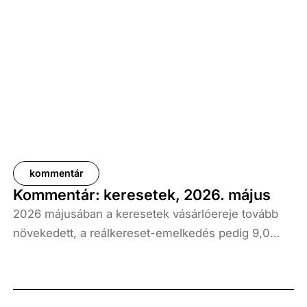
kommentár
Kommentár: keresetek, 2026. május
2026 májusában a keresetek vásárlóereje tovább
növekedett, a reálkereset-emelkedés pedig 9,0
százalék volt az elmúlt év azonos időszakához
képest. A bruttó átlagkereset emelkedése 8,7
százalékot, a nettóé 11,0 százalékot tett ki, emellett