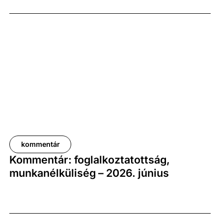
előző év azonos időszakához képest 1,6
százalékkal, míg az előző negyedévhez képest 0,4
százalékkal bővült. Az adat némileg elmaradt az
elemzői várakozásoktól, ugyanakkor továbbra is
növekedési pályát jelez.
kommentár
Kommentár: foglalkoztatottság,
munkanélküliség – 2026. június