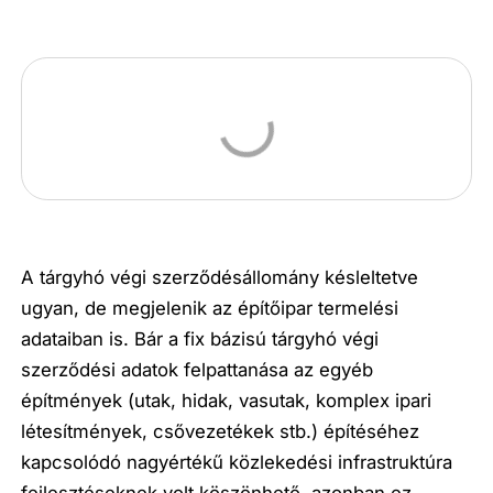
A tárgyhó végi szerződésállomány késleltetve
ugyan, de megjelenik az építőipar termelési
adataiban is. Bár a fix bázisú tárgyhó végi
szerződési adatok felpattanása az egyéb
építmények (utak, hidak, vasutak, komplex ipari
létesítmények, csővezetékek stb.) építéséhez
kapcsolódó nagyértékű közlekedési infrastruktúra
fejlesztéseknek volt köszönhető, azonban ez