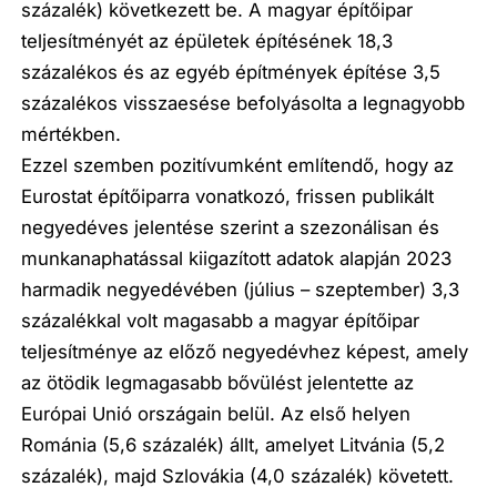
százalék) következett be. A magyar építőipar
teljesítményét az épületek építésének 18,3
százalékos és az egyéb építmények építése 3,5
százalékos visszaesése befolyásolta a legnagyobb
mértékben.
Ezzel szemben pozitívumként említendő, hogy az
Eurostat építőiparra vonatkozó, frissen publikált
negyedéves jelentése szerint a szezonálisan és
munkanaphatással kiigazított adatok alapján 2023
harmadik negyedévében (július – szeptember) 3,3
százalékkal volt magasabb a magyar építőipar
teljesítménye az előző negyedévhez képest, amely
az ötödik legmagasabb bővülést jelentette az
Európai Unió országain belül. Az első helyen
Románia (5,6 százalék) állt, amelyet Litvánia (5,2
százalék), majd Szlovákia (4,0 százalék) követett.