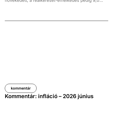
növekedett, a reálkereset-emelkedés pedig 9,0
százalék volt az elmúlt év azonos időszakához
képest. A bruttó átlagkereset emelkedése 8,7
százalékot, a nettóé 11,0 százalékot tett ki, emellett
a bruttó mediánkereset értéke 9,5, a nettó mediáné
pedig 11,5 százalékkal haladta meg a tavalyi értékét.
kommentár
Kommentár: infláció – 2026 június