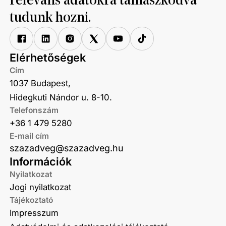
releváns adatokra támaszkodva
tudunk hozni.
Elérhetőségek
Cím
1037 Budapest,
Hidegkuti Nándor u. 8-10.
Telefonszám
+36 1 479 5280
E-mail cím
szazadveg@szazadveg.hu
Információk
Nyilatkozat
Jogi nyilatkozat
Tájékoztató
Impresszum