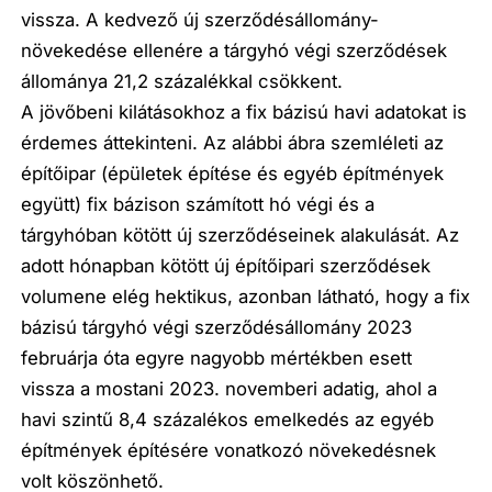
vissza. A kedvező új szerződésállomány-
növekedése ellenére a tárgyhó végi szerződések
állománya 21,2 százalékkal csökkent.
A jövőbeni kilátásokhoz a fix bázisú havi adatokat is
érdemes áttekinteni. Az alábbi ábra szemléleti az
építőipar (épületek építése és egyéb építmények
együtt) fix bázison számított hó végi és a
tárgyhóban kötött új szerződéseinek alakulását. Az
adott hónapban kötött új építőipari szerződések
volumene elég hektikus, azonban látható, hogy a fix
bázisú tárgyhó végi szerződésállomány 2023
februárja óta egyre nagyobb mértékben esett
vissza a mostani 2023. novemberi adatig, ahol a
havi szintű 8,4 százalékos emelkedés az egyéb
építmények építésére vonatkozó növekedésnek
volt köszönhető.