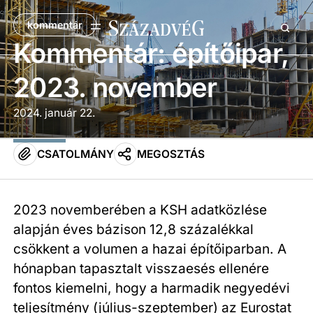
kommentár
Kommentár: építőipar,
2023. november
2024. január 22.
CSATOLMÁNY
MEGOSZTÁS
2023 novemberében a KSH adatközlése
alapján éves bázison 12,8 százalékkal
csökkent a volumen a hazai építőiparban. A
hónapban tapasztalt visszaesés ellenére
fontos kiemelni, hogy a harmadik negyedévi
teljesítmény (július-szeptember) az Eurostat