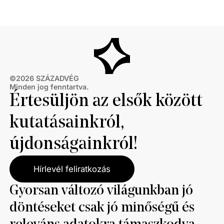
©
2026
SZÁZADVÉG
Minden jog fenntartva.
Értesüljön az elsők között
kutatásainkról,
újdonságainkról!
Hírlevél feliratkozás
Gyorsan változó világunkban jó
döntéseket csak jó minőségű és