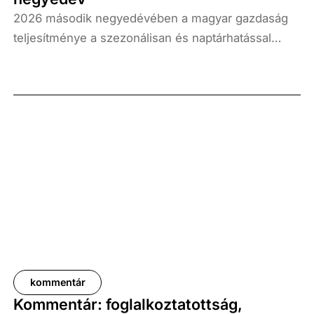
2026 második negyedévében a magyar gazdaság
teljesítménye a szezonálisan és naptárhatással
kiigazított és kiegyensúlyozott adatok szerint, az
előző év azonos időszakához képest 1,6
százalékkal, míg az előző negyedévhez képest 0,4
százalékkal bővült. Az adat némileg elmaradt az
elemzői várakozásoktól, ugyanakkor továbbra is
növekedési pályát jelez.
kommentár
Kommentár: foglalkoztatottság,