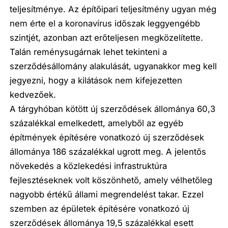
teljesítménye. Az építőipari teljesítmény ugyan még
nem érte el a koronavírus időszak leggyengébb
szintjét, azonban azt erőteljesen megközelítette.
Talán reménysugárnak lehet tekinteni a
szerződésállomány alakulását, ugyanakkor meg kell
jegyezni, hogy a kilátások nem kifejezetten
kedvezőek.
A tárgyhóban kötött új szerződések állománya 60,3
százalékkal emelkedett, amelyből az egyéb
építmények építésére vonatkozó új szerződések
állománya 186 százalékkal ugrott meg. A jelentős
növekedés a közlekedési infrastruktúra
fejlesztéseknek volt köszönhető, amely vélhetőleg
nagyobb értékű állami megrendelést takar. Ezzel
szemben az épületek építésére vonatkozó új
szerződések állománya 19,5 százalékkal esett