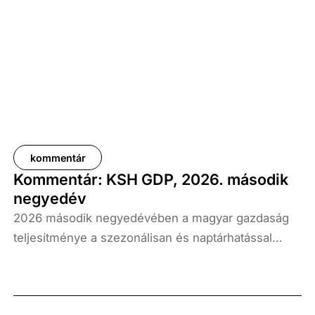
kommentár
Kommentár: KSH GDP, 2026. második
negyedév
2026 második negyedévében a magyar gazdaság
teljesítménye a szezonálisan és naptárhatással
kiigazított és kiegyensúlyozott adatok szerint, az
előző év azonos időszakához képest 1,6
százalékkal, míg az előző negyedévhez képest 0,4