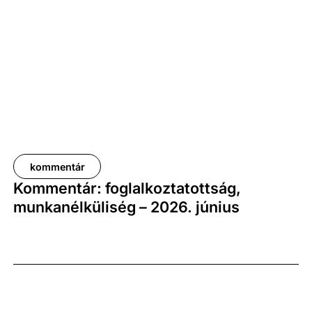
százalékkal bővült. Az adat némileg elmaradt az
elemzői várakozásoktól, ugyanakkor továbbra is
növekedési pályát jelez.
kommentár
Kommentár: foglalkoztatottság,
munkanélküliség – 2026. június