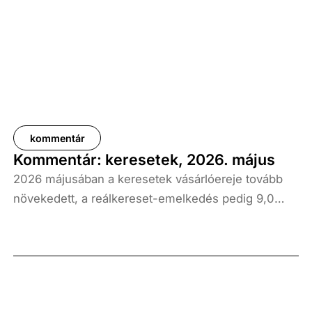
kommentár
Kommentár: keresetek, 2026. május
2026 májusában a keresetek vásárlóereje tovább
növekedett, a reálkereset-emelkedés pedig 9,0
százalék volt az elmúlt év azonos időszakához
képest. A bruttó átlagkereset emelkedése 8,7
százalékot, a nettóé 11,0 százalékot tett ki, emellett
a bruttó mediánkereset értéke 9,5, a nettó mediáné
pedig 11,5 százalékkal haladta meg a tavalyi értékét.