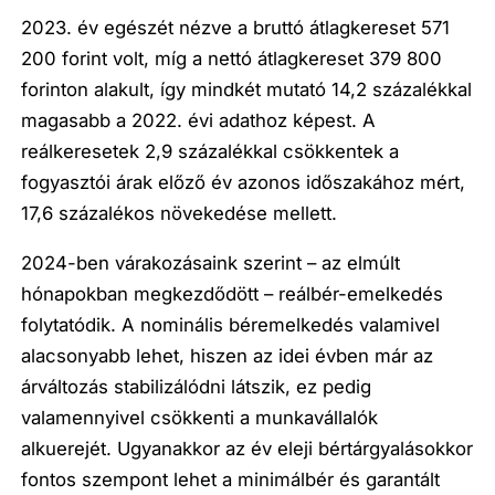
2023. év egészét nézve a bruttó átlagkereset 571
200 forint volt, míg a nettó átlagkereset 379 800
forinton alakult, így mindkét mutató 14,2 százalékkal
magasabb a 2022. évi adathoz képest. A
reálkeresetek 2,9 százalékkal csökkentek a
fogyasztói árak előző év azonos időszakához mért,
17,6 százalékos növekedése mellett.
2024-ben várakozásaink szerint – az elmúlt
hónapokban megkezdődött – reálbér-emelkedés
folytatódik. A nominális béremelkedés valamivel
alacsonyabb lehet, hiszen az idei évben már az
árváltozás stabilizálódni látszik, ez pedig
valamennyivel csökkenti a munkavállalók
alkuerejét. Ugyanakkor az év eleji bértárgyalásokkor
fontos szempont lehet a minimálbér és garantált