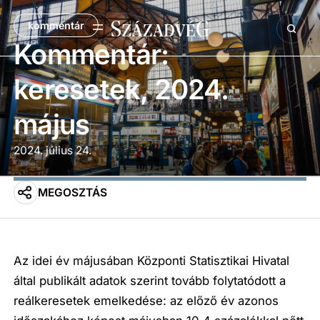
kommentár
Kommentár:
keresetek, 2024.
május
2024. július 24.
MEGOSZTÁS
Az idei év májusában Központi Statisztikai Hivatal
által publikált adatok szerint tovább folytatódott a
reálkeresetek emelkedése: az előző év azonos