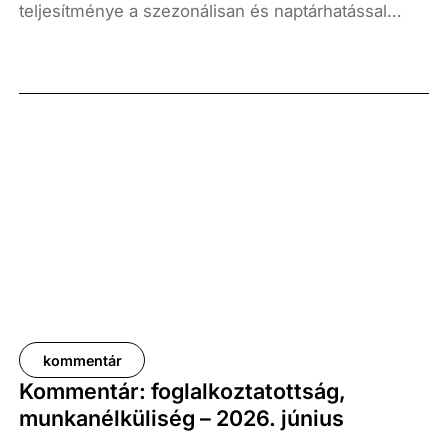
teljesítménye a szezonálisan és naptárhatással
kiigazított és kiegyensúlyozott adatok szerint, az
előző év azonos időszakához képest 1,6
százalékkal, míg az előző negyedévhez képest 0,4
százalékkal bővült. Az adat némileg elmaradt az
elemzői várakozásoktól, ugyanakkor továbbra is
növekedési pályát jelez.
kommentár
Kommentár: foglalkoztatottság,
munkanélküliség – 2026. június