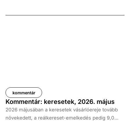
kommentár
Kommentár: keresetek, 2026. május
2026 májusában a keresetek vásárlóereje tovább
növekedett, a reálkereset-emelkedés pedig 9,0
százalék volt az elmúlt év azonos időszakához