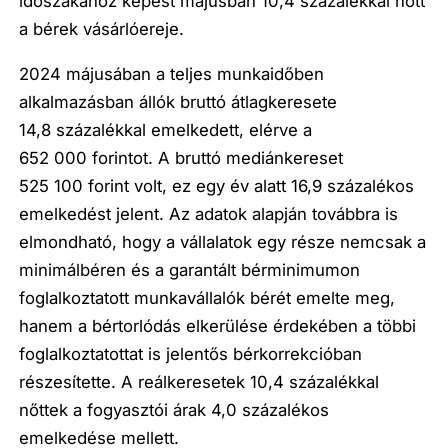
időszakához képest májusban 10,4 százalékkal nőtt
a bérek vásárlóereje.
2024 májusában a teljes munkaidőben
alkalmazásban állók bruttó átlagkeresete
14,8 százalékkal emelkedett, elérve a
652 000 forintot. A bruttó mediánkereset
525 100 forint volt, ez egy év alatt 16,9 százalékos
emelkedést jelent. Az adatok alapján továbbra is
elmondható, hogy a vállalatok egy része nemcsak a
minimálbéren és a garantált bérminimumon
foglalkoztatott munkavállalók bérét emelte meg,
hanem a bértorlódás elkerülése érdekében a többi
foglalkoztatottat is jelentős bérkorrekcióban
részesítette. A reálkeresetek 10,4 százalékkal
nőttek a fogyasztói árak 4,0 százalékos
emelkedése mellett.