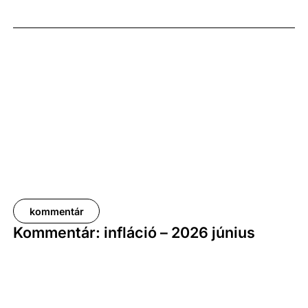
képest. A bruttó átlagkereset emelkedése 8,7
százalékot, a nettóé 11,0 százalékot tett ki, emellett
a bruttó mediánkereset értéke 9,5, a nettó mediáné
pedig 11,5 százalékkal haladta meg a tavalyi értékét.
kommentár
Kommentár: infláció – 2026 június