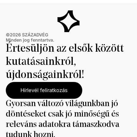
©
2026
SZÁZADVÉG
Minden jog fenntartva.
Értesüljön az elsők között
kutatásainkról,
újdonságainkról!
Hírlevél feliratkozás
Gyorsan változó világunkban jó
döntéseket csak jó minőségű és
releváns adatokra támaszkodva
tudunk hozni.