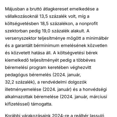
Májusban a bruttó átlagkereset emelkedése a
vállalkozásoknál 13,5 százalék volt, míg a
költségvetésben 18,5 százalékon, a nonprofit
szektorban pedig 19,0 százalék alakult. A
versenyszektor teljesítménye mögött a minimálbér
és a garantált bérminimum emelésének közvetlen
és közvetett hatása áll. A költségvetési bérek
kiemelkedő teljesítményét pedig a többéves
béremelési program keretében véghezvitt
pedagógus béremelés (2024. január,
32,2 százalék), a rendvédelmi dolgozók
illetményemelése (2024. január) és a honvédségi
alkalmazottak béremelése (2024. január, márciusi
kifizetéssel) támogatta.
Korábbi várakozásaink 2024-re a reálbér lassuló