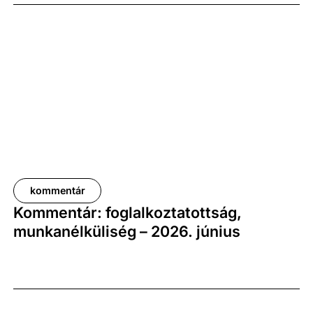
százalékkal, míg az előző negyedévhez képest 0,4
százalékkal bővült. Az adat némileg elmaradt az
elemzői várakozásoktól, ugyanakkor továbbra is
növekedési pályát jelez.
kommentár
Kommentár: foglalkoztatottság,
munkanélküliség – 2026. június