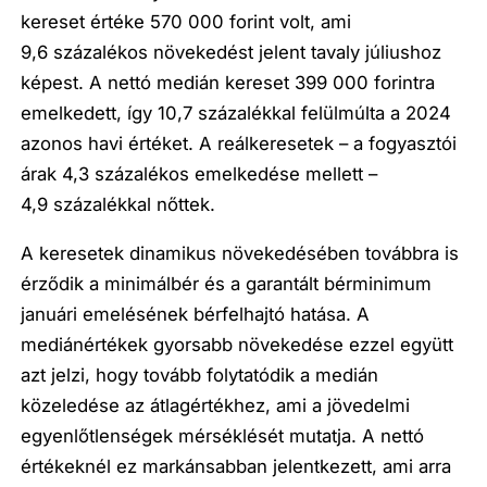
kereset értéke 570 000 forint volt, ami
9,6 százalékos növekedést jelent tavaly júliushoz
képest. A nettó medián kereset 399 000 forintra
emelkedett, így 10,7 százalékkal felülmúlta a 2024
azonos havi értéket. A reálkeresetek – a fogyasztói
árak 4,3 százalékos emelkedése mellett –
4,9 százalékkal nőttek.
A keresetek dinamikus növekedésében továbbra is
érződik a minimálbér és a garantált bérminimum
januári emelésének bérfelhajtó hatása. A
mediánértékek gyorsabb növekedése ezzel együtt
azt jelzi, hogy tovább folytatódik a medián
közeledése az átlagértékhez, ami a jövedelmi
egyenlőtlenségek mérséklését mutatja. A nettó
értékeknél ez markánsabban jelentkezett, ami arra