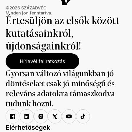
©
2026
SZÁZADVÉG
Minden jog fenntartva.
Értesüljön az elsők között
kutatásainkról,
újdonságainkról!
Hírlevél feliratkozás
Gyorsan változó világunkban jó
döntéseket csak jó minőségű és
releváns adatokra támaszkodva
tudunk hozni.
Elérhetőségek