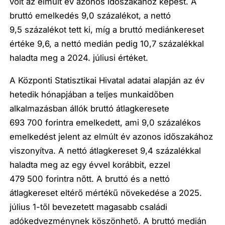
volt az elmúlt év azonos időszakához képest. A
bruttó emelkedés 9,0 százalékot, a nettó
9,5 százalékot tett ki, míg a bruttó mediánkereset
értéke 9,6, a nettó medián pedig 10,7 százalékkal
haladta meg a 2024. júliusi értéket.
A Központi Statisztikai Hivatal adatai alapján az év
hetedik hónapjában a teljes munkaidőben
alkalmazásban állók bruttó átlagkeresete
693 700 forintra emelkedett, ami 9,0 százalékos
emelkedést jelent az elmúlt év azonos időszakához
viszonyítva. A nettó átlagkereset 9,4 százalékkal
haladta meg az egy évvel korábbit, ezzel
479 500 forintra nőtt. A bruttó és a nettó
átlagkereset eltérő mértékű növekedése a 2025.
július 1-től bevezetett magasabb családi
adókedvezménynek köszönhető. A bruttó medián