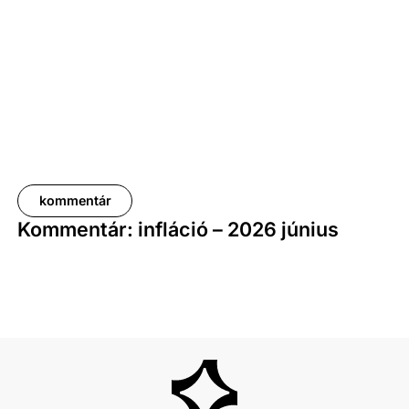
pedig 11,5 százalékkal haladta meg a tavalyi értékét.
kommentár
Kommentár: infláció – 2026 június