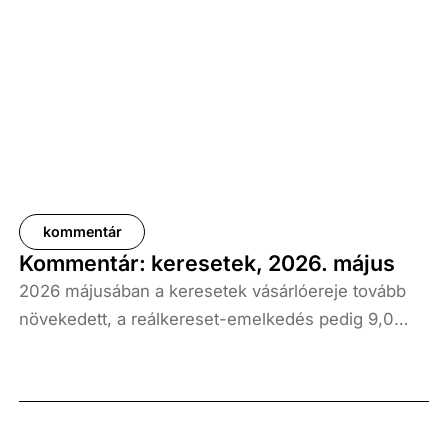
kommentár
Kommentár: keresetek, 2026. május
2026 májusában a keresetek vásárlóereje tovább
növekedett, a reálkereset-emelkedés pedig 9,0
százalék volt az elmúlt év azonos időszakához
képest. A bruttó átlagkereset emelkedése 8,7
százalékot, a nettóé 11,0 százalékot tett ki, emellett
a bruttó mediánkereset értéke 9,5, a nettó mediáné