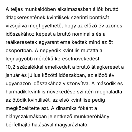
A teljes munkaidőben alkalmazásban állók bruttó
átlagkeresetének kvintilisek szerinti bontását
vizsgálva megfigyelhető, hogy az előző év azonos
időszakához képest a bruttó nominális és a
reálkeresetek egyaránt emelkedtek mind az öt
csoportban. A negyedik kvintilis mutatta a
legnagyobb mértékű keresetnövekedést:
10,2 százalékkal emelkedett a bruttó átlagkereset a
január és július közötti időszakban, az előző év
ugyanazon időszakához viszonyítva. A második és
harmadik kvintilis növekedése szintén meghaladta
az ötödik kvintilisét, az első kvintilisé pedig
megközelítette azt. A dinamika főként a
hiányszakmákban jelentkező munkaerőhiány
bérfelhajtó hatásával magyarázható.