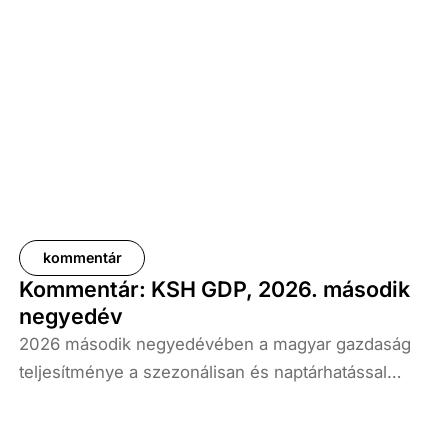
kommentár
Kommentár: KSH GDP, 2026. második
negyedév
2026 második negyedévében a magyar gazdaság
teljesítménye a szezonálisan és naptárhatással
kiigazított és kiegyensúlyozott adatok szerint, az
előző év azonos időszakához képest 1,6