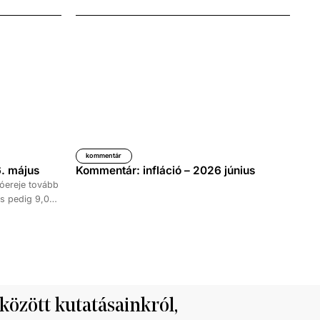
kommentár
. május
Kommentár: infláció – 2026 június
óereje tovább
s pedig 9,0
időszakához
kedése 8,7
tett ki,
ke 9,5, a
al haladta meg
 között kutatásainkról,