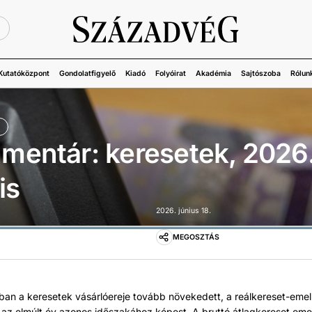
Ü
Kutatóközpont
Gondolatfigyelő
Kiadó
Folyóirat
Akadémia
Sajtószoba
Rólun
mentár: keresetek, 2026
is
2026. június 18.
MEGOSZTÁS
ában a keresetek vásárlóereje tovább növekedett, a reálkereset-eme
t az elmúlt év azonos időszakához képest. A bruttó átlagkereset em