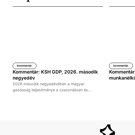
kommentár
kommentár
Kommentár: KSH GDP, 2026. második
Kommentár: 
negyedév
munkanélkül
2026 második negyedévében a magyar
gazdaság teljesítménye a szezonálisan és
naptárhatással kiigazított és kiegyensúlyozott
adatok szerint, az előző év azonos időszakához
képest 1,6 százalékkal, míg az előző
negyedévhez képest 0,4 százalékkal bővült. Az
adat némileg elmaradt az elemzői várakozásoktól,
ugyanakkor továbbra is növekedési pályát jelez.