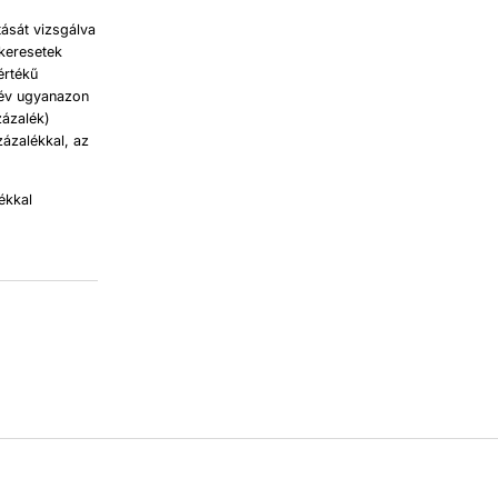
tását vizsgálva
lkeresetek
értékű
ő év ugyanazon
zázalék)
zázalékkal, az
ékkal