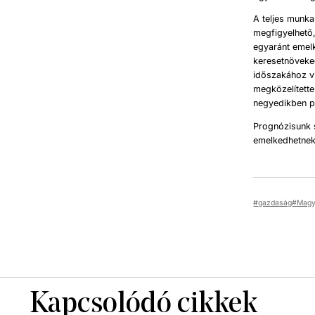
A teljes munka
megfigyelhető,
egyaránt emel
keresetnöveked
időszakához vi
megközelítette
negyedikben pe
Prognózisunk 
emelkedhetnek
gazdaság
Magy
Kapcsolódó cikkek