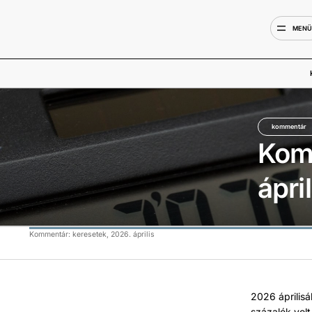
MEN
kommentár
Kom
ápril
Kommentár: keresetek, 2026. április
2026 április
százalék vol