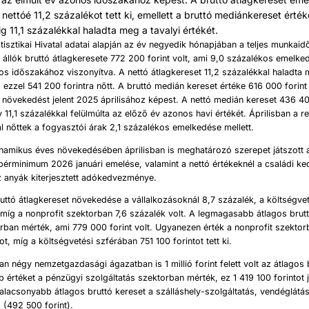
 nettóé 11,2 százalékot tett ki, emellett a bruttó mediánkereset értéke
 11,1 százalékkal haladta meg a tavalyi értékét.
tisztikai Hivatal adatai alapján az év negyedik hónapjában a teljes munkai
állók bruttó átlagkeresete 772 200 forint volt, ami 9,0 százalékos emelked
os időszakához viszonyítva. A nettó átlagkereset 11,2 százalékkal haladta
, ezzel 541 200 forintra nőtt. A bruttó medián kereset értéke 616 000 forint 
 növekedést jelent 2025 áprilisához képest. A nettó medián kereset 436 40
y 11,1 százalékkal felülmúlta az előző év azonos havi értékét. Áprilisban a r
l nőttek a fogyasztói árak 2,1 százalékos emelkedése mellett.
inamikus éves növekedésében áprilisban is meghatározó szerepet játszott 
 bérminimum 2026 januári emelése, valamint a nettó értékeknél a családi 
z anyák kiterjesztett adókedvezménye.
ruttó átlagkereset növekedése a vállalkozásoknál 8,7 százalék, a költségve
 míg a nonprofit szektorban 7,6 százalék volt. A legmagasabb átlagos brutt
torban mérték, ami 779 000 forint volt. Ugyanezen érték a nonprofit szekto
t, míg a költségvetési szférában 751 100 forintot tett ki.
an négy nemzetgazdasági ágazatban is 1 millió forint felett volt az átlagos 
értéket a pénzügyi szolgáltatás szektorban mérték, ez 1 419 100 forintot j
lacsonyabb átlagos bruttó kereset a szálláshely-szolgáltatás, vendéglátá
 (492 500 forint).