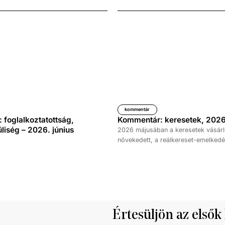
kommentár
foglalkoztatottság,
Kommentár: keresetek, 2026
iség – 2026. június
2026 májusában a keresetek vásárl
növekedett, a reálkereset-emelkedé
százalék volt az elmúlt év azonos 
képest. A bruttó átlagkereset emel
százalékot, a nettóé 11,0 százalékot 
emellett a bruttó mediánkereset érté
nettó mediáné pedig 11,5 százalékk
a tavalyi értékét.
Értesüljön az elsők