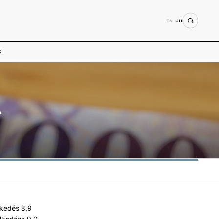
EN
HU
k
.
lkedés 8,9
elkedése 9,0