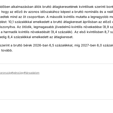
időben alkalmazásban állók bruttó átlagkeresetének kvintilisek szerinti bon
 hogy az előző év azonos időszakához képest a bruttó nominális és a reá
kedtek mind az öt csoportban. A második kvintilis mutatta a legnagyobb m
ést: 10,1 százalékkal emelkedett a bruttó átlagkereset áprilisban az előz
szonyítva. Az ötödik, legmagasabb jövedelmű kvintilis növekedése (8,9 s
 a harmadik kvintilis növekedését (9,4 százalék). Az első kvintilisben 8,7 s
dig 8,4 százalékkal emelkedett az átlagkereset.
szerint a bruttó bérek 2026-ban 6,5 százalékkal, míg 2027-ben 6,0 százal
 tovább.
arország
pénzügy
társadalom