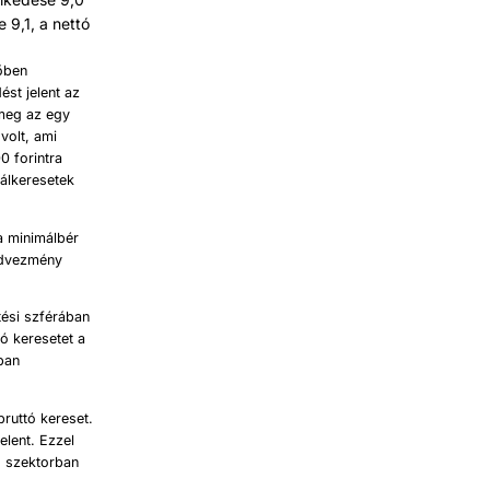
 9,1, a nettó
dőben
ést jelent az
 meg az egy
volt, ami
0 forintra
eálkeresetek
a minimálbér
kedvezmény
tési szférában
ó keresetet a
rban
bruttó kereset.
elent. Ezzel
s szektorban