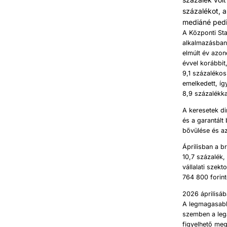
százalékot, a
mediáné pedig
A Központi Sta
alkalmazásban 
elmúlt év azon
évvel korábbit
9,1 százalékos
emelkedett, íg
8,9 százalékka
A keresetek d
és a garantált
bővülése és a
Áprilisban a b
10,7 százalék,
vállalati szek
764 800 forinto
2026 áprilisáb
A legmagasabb 
szemben a lega
figyelhető meg