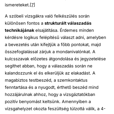
ismereteket.
[7]
A szóbeli vizsgákra való felkészülés során
különösen fontos a
strukturált válaszadás
technikájának
elsajátítása. Érdemes minden
kérdésre logikus felépítésű választ adni, amelyben
a bevezetés után kifejtjük a főbb pontokat, majd
összefoglalással zárjuk a mondanivalónkat. A
kulcsszavak előzetes átgondolása és jegyzetelése
segíthet abban, hogy a válaszadás során ne
kalandozzunk el és elkerüljük az elakadást. A
magabiztos testbeszéd, a szemkontaktus
fenntartása és a nyugodt, érthető beszéd mind
hozzájárulnak ahhoz, hogy a vizsgáztatókban
pozitív benyomást keltsünk. Amennyiben a
vizsgahelyzet okozta feszültség túlzottá válik, a 4-