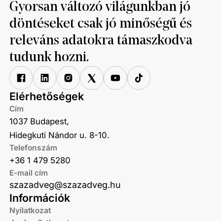
Gyorsan változó világunkban jó
döntéseket csak jó minőségű és
releváns adatokra támaszkodva
tudunk hozni.
Elérhetőségek
Cím
1037 Budapest,
Hidegkuti Nándor u. 8-10.
Telefonszám
+36 1 479 5280
E-mail cím
szazadveg@szazadveg.hu
Információk
Nyilatkozat