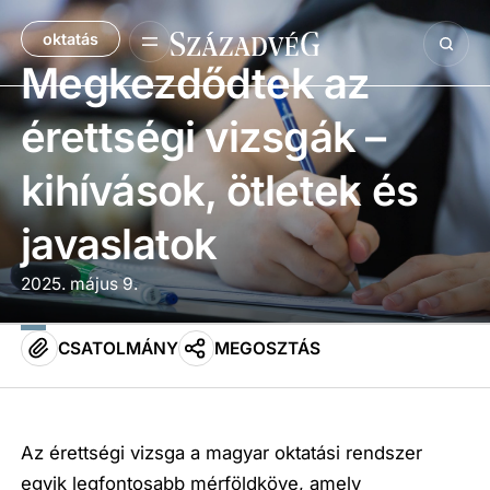
oktatás
Megkezdődtek az
érettségi vizsgák –
kihívások, ötletek és
javaslatok
2025. május 9.
CSATOLMÁNY
MEGOSZTÁS
Az érettségi vizsga a magyar oktatási rendszer
egyik legfontosabb mérföldköve, amely