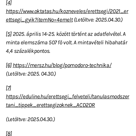
[4]
https://www.oktatas.hu/kozneveles/erettsegi/2021_er
ettsegi_gyik?itemNo=4emelt
(Letöltve: 2025.04.30.)
[5]
2025. április 14-25. között történt az adatfelvétel. A
minta elemszáma 507 fő volt. A mintavételi hibahatár
4,4 százalékpontos.
[6]
https://mersz.hu/blog/pomodoro-technika/
(Letöltve: 2025. 04.30.)
[7]
https://eduline.hu/erettsegi_felveteli/tanulasmodszer
tani_tippek_erettsegizoknek_ACD2DR
(Letöltve: 2025.04.30.)
[8]