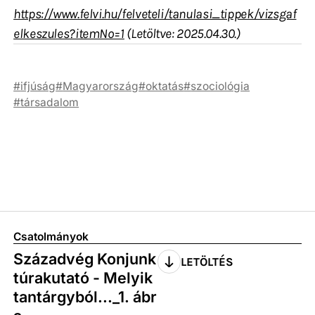
https://www.felvi.hu/felveteli/tanulasi_tippek/vizsgaf
elkeszules?itemNo=1
(Letöltve: 2025.04.30.)
ifjúság
Magyarország
oktatás
szociológia
társadalom
Csatolmányok
Századvég Konjunk
LETÖLTÉS
túrakutató - Melyik
tantárgyból..._1. ábr