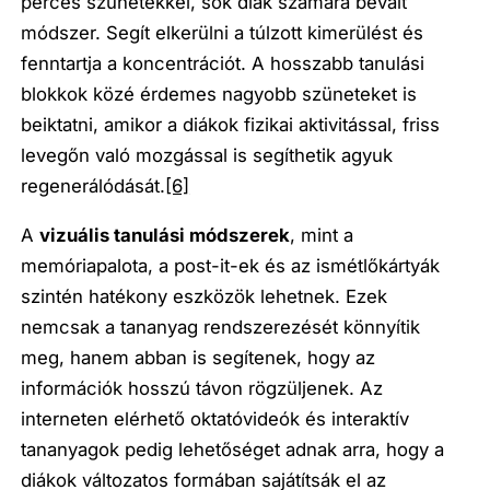
perces szünetekkel, sok diák számára bevált
módszer. Segít elkerülni a túlzott kimerülést és
fenntartja a koncentrációt. A hosszabb tanulási
blokkok közé érdemes nagyobb szüneteket is
beiktatni, amikor a diákok fizikai aktivitással, friss
levegőn való mozgással is segíthetik agyuk
regenerálódását.
[6]
A
vizuális tanulási módszerek
, mint a
memóriapalota, a post-it-ek és az ismétlőkártyák
szintén hatékony eszközök lehetnek. Ezek
nemcsak a tananyag rendszerezését könnyítik
meg, hanem abban is segítenek, hogy az
információk hosszú távon rögzüljenek. Az
interneten elérhető oktatóvideók és interaktív
tananyagok pedig lehetőséget adnak arra, hogy a
diákok változatos formában sajátítsák el az