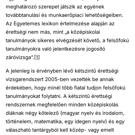
meghatározó szerepet játszik az egyének
továbbtanulási és munkaerőpiaci lehetőségeiben.
Az Egyetemes lexikon értelmezése alapján az
érettségi nem más, mint „a középiskolai
tanulmányok sikeres elvégzését követő, a felsőfokú
tanulmányokra való jelentkezésre jogosító
záróvizsga”.
[1]
A jelenleg is érvényben lévő kétszintű érettségi
vizsgarendszert 2005-ben vezették be annak
érdekében, hogy minél több fiatal tudjon felsőfokú
tanulmányokat folytatni. A kétszintű érettségi
rendszernek megfelelően minden középiskolás
diáknak négy kötelező (magyar nyelv és irodalom,
történelem, matematika, egy idegen nyelv) és egy
válaszható tantárgyból kell közép- vagy emelt