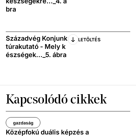
készségekre..._4. á
bra
Századvég Konjunk
LETÖLTÉS
túrakutató - Mely k
észségek..._5. ábra
Kapcsolódó cikkek
gazdaság
Középfokú duális képzés a