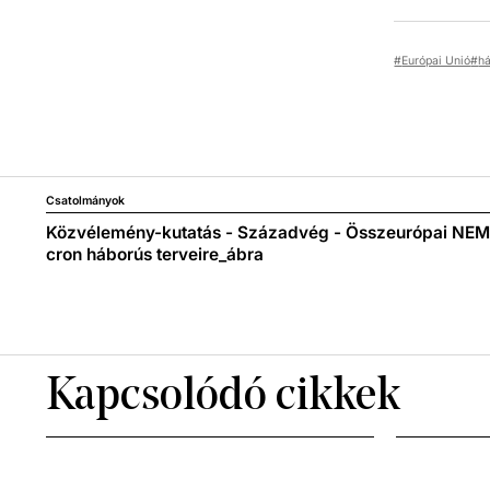
Európai Unió
h
Csatolmányok
Közvélemény-kutatás - Századvég - Összeurópai NE
cron háborús terveire_ábra
Kapcsolódó cikkek