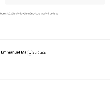
áború
közélet
közvélemény-kutatás
külpolitika
M Emmanuel Ma
LETÖLTÉS