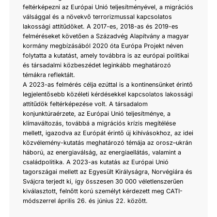
feltérképezni az Európai Unió teljesítményével, a migrációs
válsággal és a növekvő terrorizmussal kapcsolatos
lakossági attitűdöket. A 2017-es, 2018-as és 2019-es
felméréseket követően a Századvég Alapítvány a magyar
kormány megbízásából 2020 óta Európa Projekt néven
folytatta a kutatást, amely továbbra is az európai politikai
és társadalmi közbeszédet leginkább meghatározó
témákra reflektált.
A 2023-as felmérés célja ezúttal is a kontinensünket érintő
legjelentősebb közéleti kérdésekkel kapcsolatos lakossági
attitűdök feltérképezése volt. A társadalom
konjunktúraérzete, az Európai Unió teljesítménye, a
klímaváltozás, továbbá a migrációs krízis megítélése
mellett, igazodva az Európát érintő új kihívásokhoz, az idei
közvélemény-kutatás meghatározó témája az orosz–ukrán
háború, az energiaválság, az energiaellátás, valamint a
családpolitika. A 2023-as kutatás az Európai Unió
tagországai mellett az Egyesült Királyságra, Norvégiára és
Svájcra terjedt ki, így összesen 30 000 véletlenszerűen
kiválasztott, felnőtt korú személyt kérdezett meg CATI-
módszerrel április 26. és június 22. között.