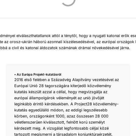
dményei elválaszthatatlanok attól a ténytől, hogy a nyugati katonai erők es
léte az orosz–ukrán háború azonnali kiszélesedésével, az európai országok 
ábbá a civil és katonai áldozatok számának drámai növekedésével járna.
• Az Európa Projekt-kutatásról
2016 első felében a Századvég Alapítvány vezetésével az
Európai Unió 28 tagországára kiterjedő közvélemény
kutatás készült azzal a céllal, hogy megvizsgálja az
európai állampolgárok véleményét az unió jövőjét
leginkább érintő kérdésekben. A Project28 közvélemény-
kutatás egyedülálló módon, az eddigi legszélesebb
körben, országonként 1000, azaz összesen 28 000
véletlenszerűen kiválasztott, felnőtt korú személyt
kérdezett meg. A vizsgálat legfontosabb céljai közé
tartozott megismerni a társadalom konjunktúraérzetét,