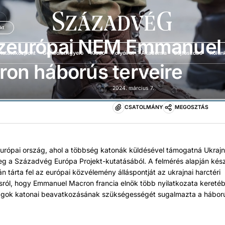
Ü
kt
zeurópai NEM Emmanuel
Kutatóközpont
Gondolatfigyelő
Kiadó
Folyóirat
Akadémia
Sajtószoba
Rólun
on háborús terveire
2024. március 7.
CSATOLMÁNY
MEGOSZTÁS
európai ország, ahol a többség katonák küldésével támogatná Ukrajn
meg a Századvég Európa Projekt-kutatásából. A felmérés alapján kés
 tárta fel az európai közvélemény álláspontját az ukrajnai harctéri
ásról, hogy Emmanuel Macron francia elnök több nyilatkozata keretéb
ágok katonai beavatkozásának szükségességét sugalmazta a háború