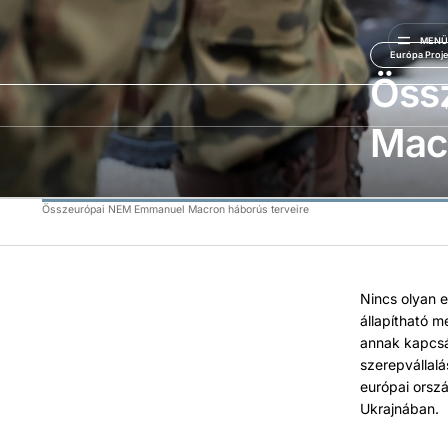
MEN
Európa Proje
Öss
Macr
Összeurópai NEM Emmanuel Macron háborús terveire
Nincs olyan 
állapítható 
annak kapcsán
szerepvállal
európai orsz
Ukrajnában.