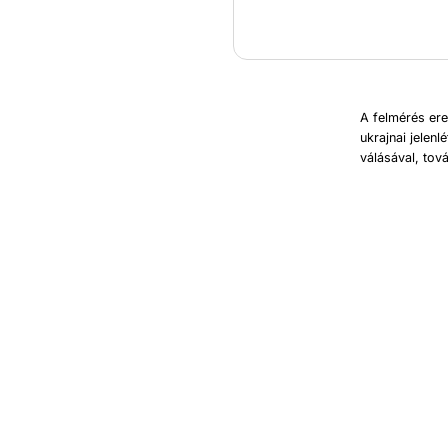
A felmérés ere
ukrajnai jelen
válásával, tov