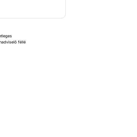
etleges
hadviselő féllé