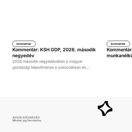
kommentár
kommentár
Kommentár: KSH GDP, 2026. második
Kommentár: 
negyedév
munkanélkül
2026 második negyedévében a magyar
gazdaság teljesítménye a szezonálisan és
naptárhatással kiigazított és kiegyensúlyozott
adatok szerint, az előző év azonos időszakához
képest 1,6 százalékkal, míg az előző
negyedévhez képest 0,4 százalékkal bővült. Az
adat némileg elmaradt az elemzői várakozásoktól,
ugyanakkor továbbra is növekedési pályát jelez.
©
2026
SZÁZADVÉG
Minden jog fenntartva.