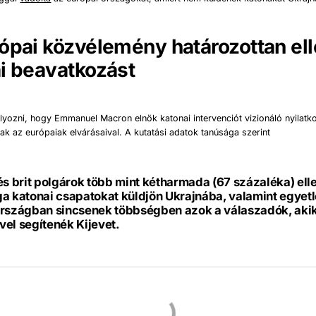
ópai közvélemény határozottan ell
i beavatkozást
yozni, hogy Emmanuel Macron elnök katonai intervenciót vizionáló nyilatk
lnak az európaiak elvárásaival. A kutatási adatok tanúsága szerint
és brit polgárok több mint kétharmada (67 százaléka) ell
a katonai csapatokat küldjön Ukrajnába, valamint egyetl
országban sincsenek többségben azok a válaszadók, aki
el segítenék Kijevet.