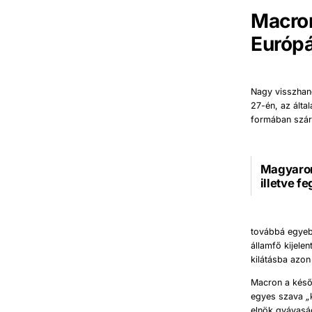
Macro
Európá
Nagy visszhan
27-én, az álta
formában szár
Magyaro
illetve f
továbbá egyeb
államfő kijele
kilátásba azon
Macron a kés
egyes szava
„
elnök gyávas