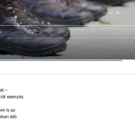
EN
HU
k
át –
zült elemzés
en is az
ban álló