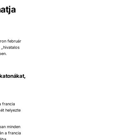
atja
ron február
y
„
hivatalos
ben.
katonákat,
 francia
sét helyezte
tban minden
án a francia
ába.