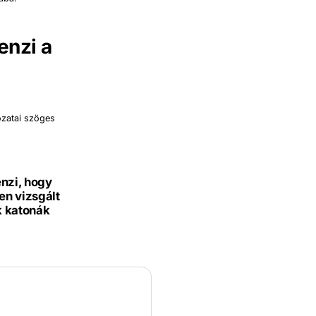
enzi a
ozatai szöges
enzi, hogy
en vizsgált
k katonák