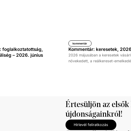
kommentár
foglalkoztatottság,
Kommentár: keresetek, 2026
iség – 2026. június
2026 májusában a keresetek vásárl
növekedett, a reálkereset-emelkedé
százalék volt az elmúlt év azonos 
képest. A bruttó átlagkereset emel
százalékot, a nettóé 11,0 százalékot 
emellett a bruttó mediánkereset érté
nettó mediáné pedig 11,5 százalékk
a tavalyi értékét.
Értesüljön az elsők
újdonságainkról!
Hírlevél feliratkozás