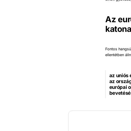
Az eur
katona
Fontos hangsúl
ellentétben ál
az uniós 
az ország
európai 
bevetésév