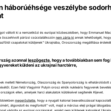
n háborúéhsége veszélybe sodorh
t
got váltott ki a nemzetközi és európai közbeszédben, hogy Emmanuel Mac
la összehívott párizsi csúcstalálkozón
nem zárta ki
annak lehetőségét, hog
azföldi csapatokat küldjenek
”
Ukrajnába, Oroszország megállítása érdeké
rszág azonnal
leszögezte
, hogy a továbbiakban sem fog 
egyvereket küldeni az ukrajnai harctérre,
ek mellett Németország, Olaszország és Spanyolország is elhatárolódott a
ntésétől. Ezen felül Vlagyimir Putyin orosz elnök nukleáris fegyverek beveté
 országok ellen, amelyek harci alakulatok küldésével segítenék Kijevet.
őbbiekben
megerősítette
, hogy a nyugati katonai beavatkozással kapcsola
kimért, átgondolt és megfontolt
”
volt, majd a március eleji prágai látogatás
ággal
vádolta
az európai országokat, amiért nem küldenek katonákat Ukrajn