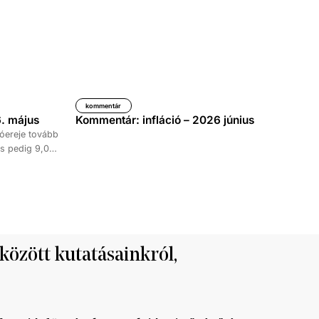
kommentár
. május
Kommentár: infláció – 2026 június
óereje tovább
s pedig 9,0
időszakához
kedése 8,7
tett ki,
ke 9,5, a
al haladta meg
 között kutatásainkról,