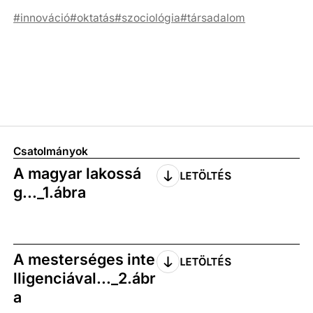
innováció
oktatás
szociológia
társadalom
Csatolmányok
A magyar lakossá
LETÖLTÉS
g..._1.ábra
A mesterséges inte
LETÖLTÉS
lligenciával..._2.ábr
a