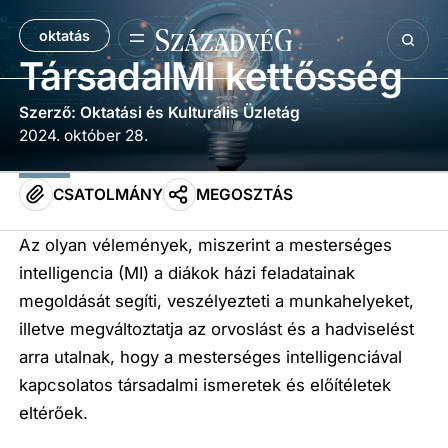
oktatás
TársadalMI kettősség
Szerző: Oktatási és Kulturális Üzletág
2024. október 28.
CSATOLMÁNY
MEGOSZTÁS
Az olyan vélemények, miszerint a mesterséges
intelligencia (MI) a diákok házi feladatainak
megoldását segíti, veszélyezteti a munkahelyeket,
illetve megváltoztatja az orvoslást és a hadviselést
arra utalnak, hogy a mesterséges intelligenciával
kapcsolatos társadalmi ismeretek és előítéletek
eltérőek.