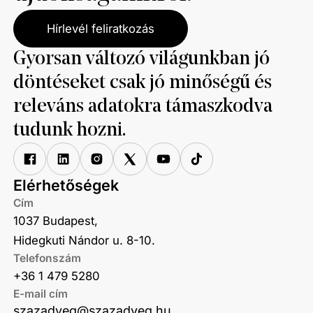
Hírlevél feliratkozás
Gyorsan változó világunkban jó
döntéseket csak jó minőségű és
releváns adatokra támaszkodva
tudunk hozni.
Elérhetőségek
Cím
1037 Budapest,
Hidegkuti Nándor u. 8-10.
Telefonszám
+36 1 479 5280
E-mail cím
szazadveg@szazadveg.hu