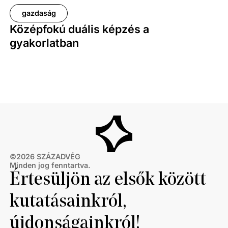
gazdaság
Középfokú duális képzés a
gyakorlatban
©
2026
SZÁZADVÉG
Minden jog fenntartva.
Értesüljön az elsők között
kutatásainkról,
újdonságainkról!