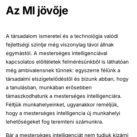
Az MI jövője
A társadalom ismeretei és a technológia valódi
fejlettségi szintje még viszonylag távol állnak
egymástól. A mesterséges intelligenciával
kapcsolatos előítéletek felmérésünkből is láthatóan
még ambivalensnek tűnnek: egyszerre félünk a
társadalmi elszigetelődéstől és bízunk abban, hogy
a tanulásban, munkában erősebben
támaszkodhatunk a mesterséges intelligenciára.
Féltjük munkahelyeinket, ugyanakkor reméljük,
hogy a mesterséges intelligencia új munkahelyi
lehetőségeket fog teremteni számunkra.
Bár a mesterséges intelligenciát nem tudjuk kizárni