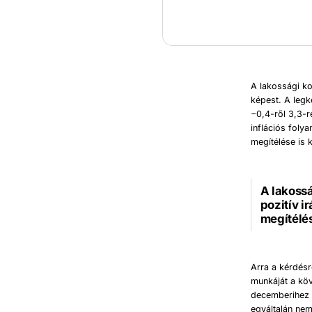
A lakossági ko
képest. A legk
−0,4-ről 3,3-r
inflációs foly
megítélése is 
A lakossá
pozitív i
megítélé
Arra a kérdésr
munkáját a kö
decemberihez k
egyáltalán nem