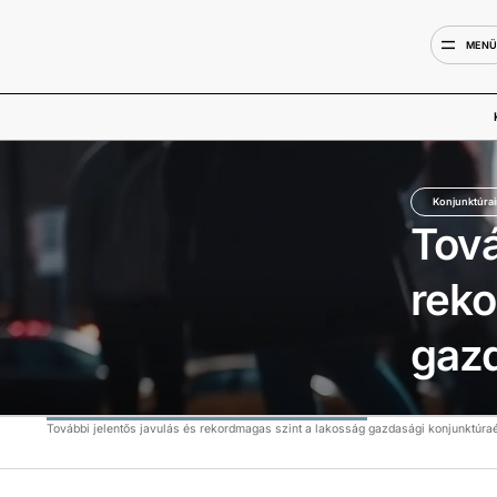
MEN
Konjunktúra
Tová
reko
gaz
További jelentős javulás és rekordmagas szint a lakosság gazdasági konjunktúra