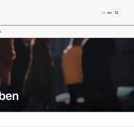
EN
HU
k
g
ében