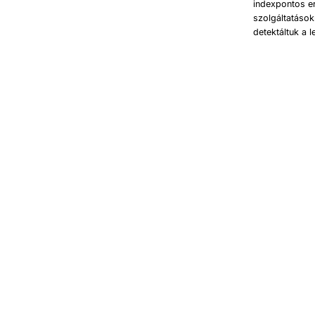
indexpontos e
szolgáltatáso
detektáltuk a 