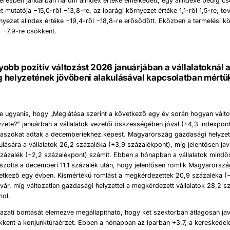
lmérésben januárban három alindex értéke emelkedett, egy alindexé pedig c
et mutatója −15,0-ről −13,8-re, az iparági környezet értéke 1,1-ről 1,5-re, t
yezet alindex értéke −19,4-ről −18,8-re erősödött. Eközben a termelési k
l −7,9-re csökkent.
obb pozitív változást 2026 januárjában a vállalatoknál
 helyzetének jövőbeni alakulásával kapcsolatban mértü
e ugyanis, hogy „Meglátása szerint a következő egy év során hogyan vált
zete?” januárban a vállalatok vezetői összességében jóval (+4,3 indexpont
aszokat adtak a decemberiekhez képest. Magyarország gazdasági helyze
ulására a vállalatok 26,2 százaléka (+3,9 százalékpont), míg jelentősen ja
százalék (−2,2 százalékpont) számít. Ebben a hónapban a vállalatok mindö
szolta a decemberi 11,1 százalék után, hogy jelentősen romlik Magyarorsz
vetkező egy évben. Kismértékű romlást a megkérdezettek 20,9 százaléka (
vár, míg változatlan gazdasági helyzettel a megkérdezett vállalatok 28,2 s
mol.
gazati bontását elemezve megállapítható, hogy két szektorban átlagosan jav
kent a konjunktúraérzet. Ebben a hónapban az iparban +3,7, a kereskede