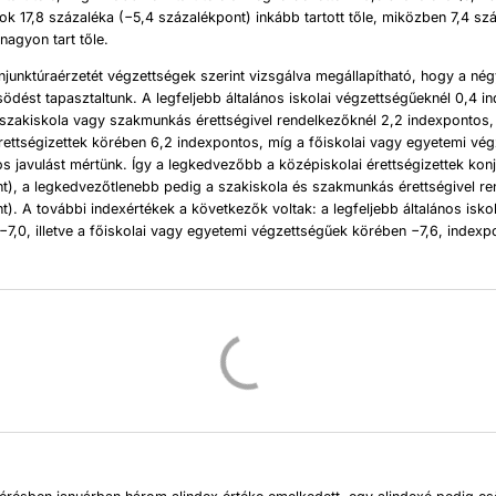
yok 17,8 százaléka (−5,4 százalékpont) inkább tartott tőle, miközben 7,4 sz
nagyon tart tőle.
junktúraérzetét végzettségek szerint vizsgálva megállapítható, hogy a nég
dést tapasztaltunk. A legfeljebb általános iskolai végzettségűeknél 0,4 i
 szakiskola vagy szakmunkás érettségivel rendelkezőknél 2,2 indexpontos,
rettségizettek körében 6,2 indexpontos, míg a főiskolai vagy egyetemi vé
s javulást mértünk. Így a legkedvezőbb a középiskolai érettségizettek kon
nt), a legkedvezőtlenebb pedig a szakiskola és szakmunkás érettségivel r
t). A további indexértékek a következők voltak: a legfeljebb általános iskol
−7,0, illetve a főiskolai vagy egyetemi végzettségűek körében −7,6, indexp