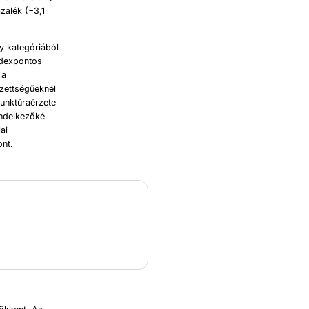
ázalék (−3,1
y kategóriából
ndexpontos
 a
gzettségűeknél
junktúraérzete
endelkezőké
ai
ont.