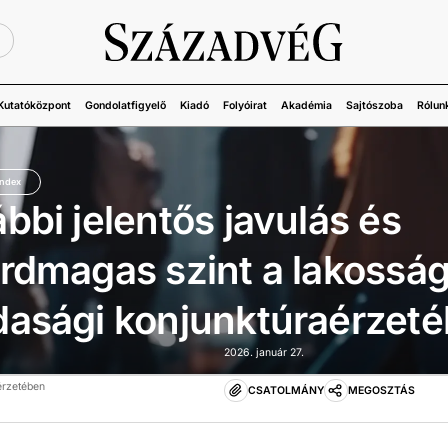
Ü
Kutatóközpont
Gondolatfigyelő
Kiadó
Folyóirat
Akadémia
Sajtószoba
Rólun
index
bbi jelentős javulás és
rdmagas szint a lakossá
dasági konjunktúraérzet
2026. január 27.
érzetében
CSATOLMÁNY
MEGOSZTÁS