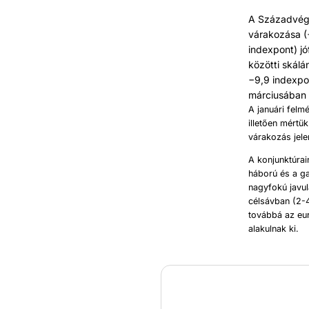
A Századvég 
várakozása (+
indexpont) j
közötti skálá
−9,9 indexpo
márciusában
A januári felm
illetően mértü
várakozás jele
A konjunktúra
háború és a g
nagyfokú javul
célsávban (2-4
továbbá az eur
alakulnak ki.