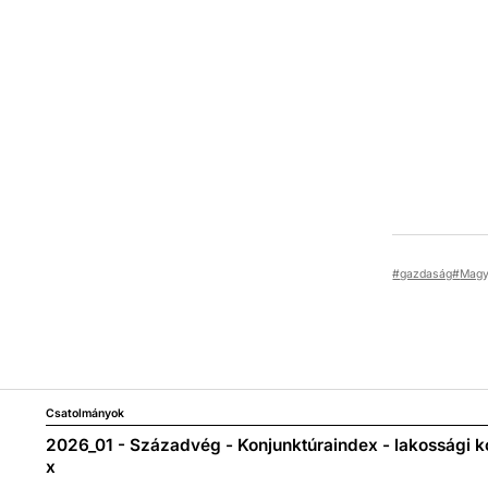
gazdaság
Magy
Csatolmányok
2026_01 - Századvég - Konjunktúraindex - lakossági k
x