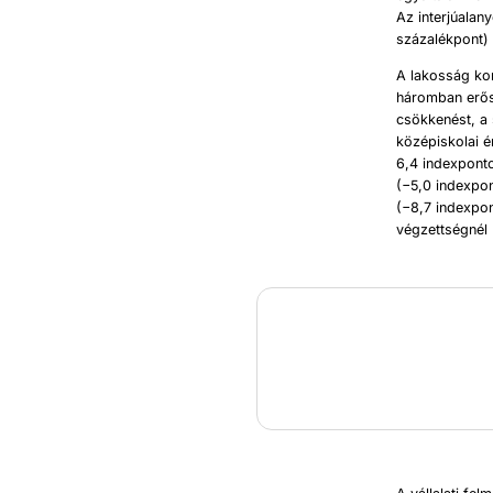
Az interjúalan
százalékpont) 
A lakosság kon
háromban erősö
csökkenést, a
középiskolai é
6,4 indexponto
(−5,0 indexpo
(−8,7 indexpon
végzettségnél 