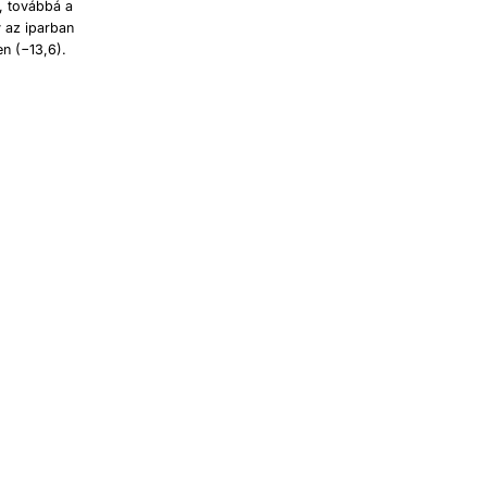
, továbbá a
 az iparban
n (−13,6).