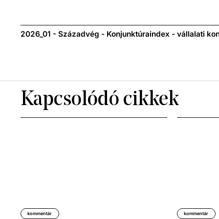
2026_01 - Századvég - Konjunktúraindex - vállalati ko
Kapcsolódó cikkek
kommentár
kommentár