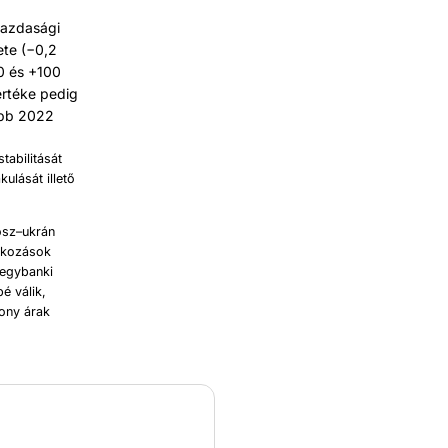
gazdasági
ete (−0,2
0 és +100
 értéke pedig
óbb 2022
tabilitását
ulását illető
osz–ukrán
rakozások
jegybanki
é válik,
sony árak