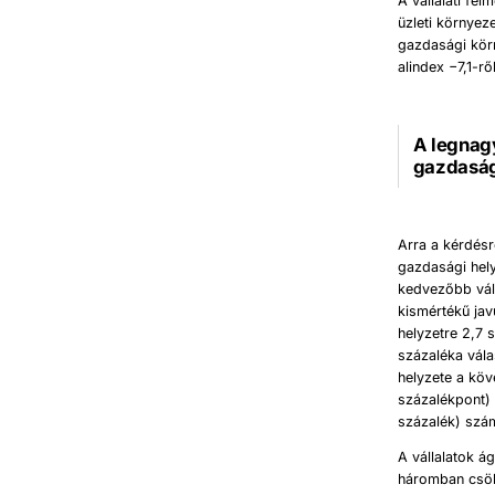
A vállalati fe
üzleti környez
gazdasági körn
alindex −7,1-rő
A legnagy
gazdaság
Arra a kérdésr
gazdasági hely
kedvezőbb vál
kismértékű jav
helyzetre 2,7 
százaléka vála
helyzete a kö
százalékpont) 
százalék) szá
A vállalatok á
háromban csök