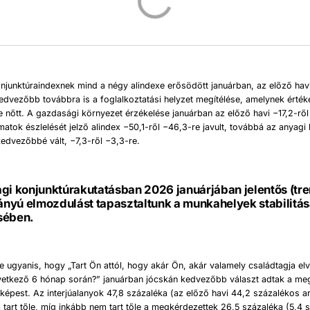
njunktúraindexnek mind a négy alindexe erősödött januárban, az előző hav
edvezőbb továbbra is a foglalkoztatási helyzet megítélése, amelynek érték
e nőtt. A gazdasági környezet érzékelése januárban az előző havi −17,2-ről
amatok észlelését jelző alindex −50,1-ről −46,3-re javult, továbbá az anyagi 
kedvezőbbé vált, −7,3-ről −3,3-re.
gi konjunktúrakutatásban 2026 januárjában jelentős (tr
rányú elmozdulást tapasztaltunk a munkahelyek stabilitá
sében.
e ugyanis, hogy „Tart Ön attól, hogy akár Ön, akár valamely családtagja elv
vetkező 6 hónap során?” januárban jócskán kedvezőbb választ adtak a me
épest. Az interjúalanyok 47,8 százaléka (az előző havi 44,2 százalékos a
 tart tőle, míg inkább nem tart tőle a megkérdezettek 26,5 százaléka (5,4 