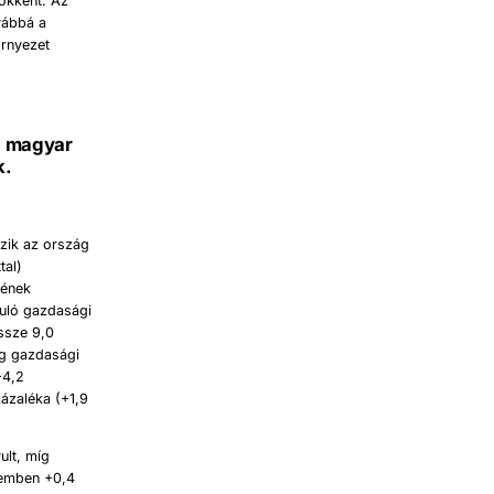
sökkent. Az
ovábbá a
örnyezet
 a magyar
k.
ozik az ország
tal)
tének
vuló gazdasági
ssze 9,0
ág gazdasági
−4,2
zázaléka (+1,9
ult, míg
lemben +0,4