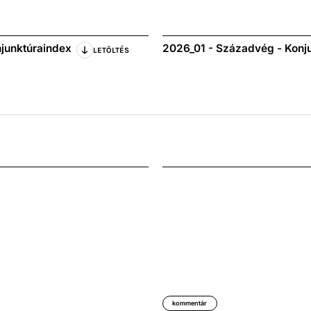
njunktúraindex
2026_01 - Századvég - Konjun
LETÖLTÉS
kommentár