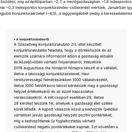
rősödést, míg az építőiparban −2,7, a mezőgazdaságban −1,8 indexpontos
knál −0,3 indexpontos konjunktúraindex-csökkenést mértünk. Januárban így
legjobb konjunktúraérzetet (−4,5), a leggyengébbet pedig a kereskedelembe
• A konjunktúraindexről
A Századvég Konjunktúrakutató Zrt. által készített
konjunktúrakutatás feladata, hogy a döntéshozók és az
elemzők számára információt adjon a gazdaság aktuális
és közeljövőben várható folyamatairól. Intézetünk
2019 augusztusa óta hónapról hónapra készíti el a vállalati,
illetve a lakossági konjunktúraindexet. Havi
rendszerességű felmérésünkben 1000 vállalatvezetőt,
illetve 1000 felnőtt korú lakost kérdezünk meg a gazdasági
helyzet értékeléséről és az ezzel kapcsolatos
várakozásaikról. A két csoport esetében 29, illetve
28 kérdést teszünk fel, amelyek a gazdasági élet széles
körét lefedik. A kapott válaszok közül a kedvezők (például
várhatóan javuló gazdasági helyzet) pozitív pontértéket,
míg a kedvezőtlenek (a foglalkoztatás várható
csökkenése) negatív pontértékeket kapnak. Ezt követően a