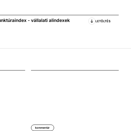
ktúraindex - vállalati alindexek
LETÖLTÉS
kommentár