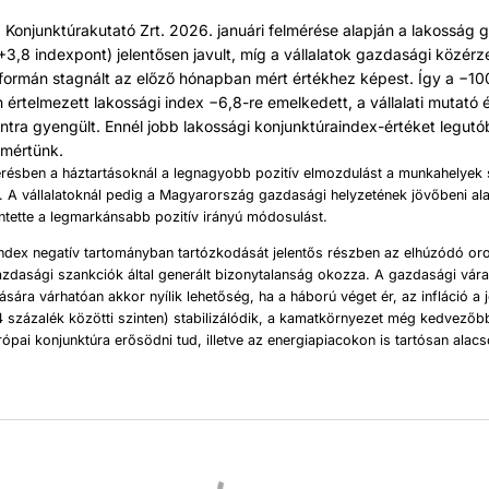
Konjunktúrakutató Zrt. 2026. januári felmérése alapján a lakosság 
3,8 indexpont) jelentősen javult, míg a vállalatok gazdasági közérz
óformán stagnált az előző hónapban mért értékhez képest. Így a −10
n értelmezett lakossági index −6,8-re emelkedett, a vállalati mutató
ntra gyengült. Ennél jobb lakossági konjunktúraindex-értéket legut
 mértünk.
érésben a háztartásoknál a legnagyobb pozitív elmozdulást a munkahelyek s
k. A vállalatoknál pedig a Magyarország gazdasági helyzetének jövőbeni alak
ntette a legmarkánsabb pozitív irányú módosulást.
index negatív tartományban tartózkodását jelentős részben az elhúzódó or
azdasági szankciók által generált bizonytalanság okozza. A gazdasági vá
ására várhatóan akkor nyílik lehetőség, ha a háború véget ér, az infláció a 
 százalék közötti szinten) stabilizálódik, a kamatkörnyezet még kedvezőbb
ópai konjunktúra erősödni tud, illetve az energiapiacokon is tartósan alac