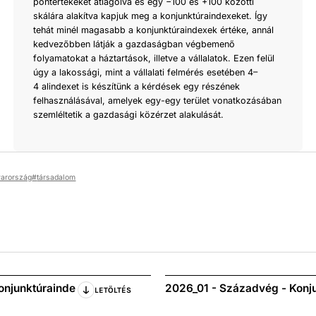
pontértékeket átlagolva és egy −100 és +100 közötti
skálára alakítva kapjuk meg a konjunktúraindexeket. Így
tehát minél magasabb a konjunktúraindexek értéke, annál
kedvezőbben látják a gazdaságban végbemenő
folyamatokat a háztartások, illetve a vállalatok. Ezen felül
úgy a lakossági, mint a vállalati felmérés esetében 4–
4 alindexet is készítünk a kérdések egy részének
felhasználásával, amelyek egy-egy terület vonatkozásában
szemléltetik a gazdasági közérzet alakulását.
arország
társadalom
onjunktúrainde
2026_01 - Századvég - Konju
LETÖLTÉS