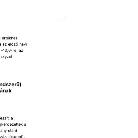
i értékhez
e az előző havi
 −13,6-re, az
helyzet
endszerű)
sának
eszíti a
gkérdezettek a
rány után)
százalékpont).