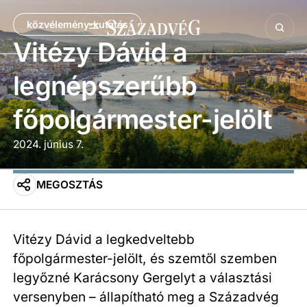
közvélemény-kutatás
Vitézy Dávid a
legnépszerűbb
főpolgármester-jelölt
2024. június 7.
MEGOSZTÁS
Vitézy Dávid a legkedveltebb
főpolgármester-jelölt, és szemtől szemben
legyőzné Karácsony Gergelyt a választási
versenyben – állapítható meg a Századvég