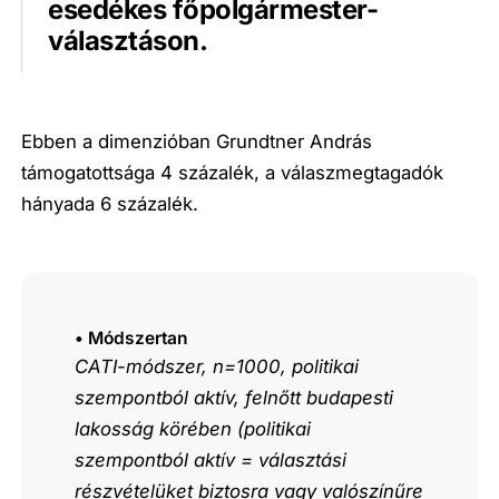
esedékes főpolgármester-
választáson.
Ebben a dimenzióban Grundtner András
támogatottsága 4 százalék, a válaszmegtagadók
hányada 6 százalék.
• Módszertan
CATI-módszer, n=1000, politikai
szempontból aktív, felnőtt budapesti
lakosság körében (politikai
szempontból aktív = választási
részvételüket biztosra vagy valószínűre