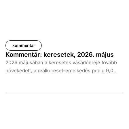
kommentár
Kommentár: keresetek, 2026. május
2026 májusában a keresetek vásárlóereje tovább
növekedett, a reálkereset-emelkedés pedig 9,0
százalék volt az elmúlt év azonos időszakához
képest. A bruttó átlagkereset emelkedése 8,7
százalékot, a nettóé 11,0 százalékot tett ki, emellett
a bruttó mediánkereset értéke 9,5, a nettó mediáné
pedig 11,5 százalékkal haladta meg a tavalyi értékét.