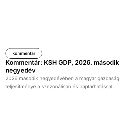
kommentár
Kommentár: KSH GDP, 2026. második
negyedév
2026 második negyedévében a magyar gazdaság
teljesítménye a szezonálisan és naptárhatással
kiigazított és kiegyensúlyozott adatok szerint, az
előző év azonos időszakához képest 1,6
százalékkal, míg az előző negyedévhez képest 0,4
százalékkal bővült. Az adat némileg elmaradt az
elemzői várakozásoktól, ugyanakkor továbbra is