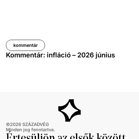
kommentár
Kommentár: infláció – 2026 június
©
2026
SZÁZADVÉG
Minden jog fenntartva.
Értesüljön az elsők között