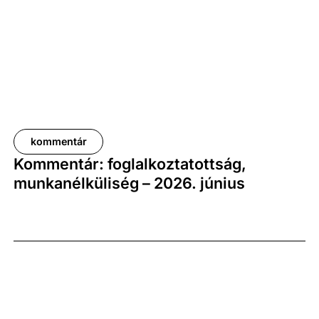
növekedési pályát jelez.
kommentár
Kommentár: foglalkoztatottság,
munkanélküliség – 2026. június