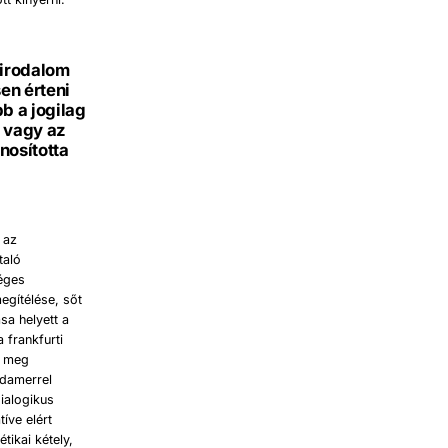
 irodalom
en érteni
b a jogilag
 vagy az
nosította
 az
taló
éges
egítélése, sőt
sa helyett a
 frankfurti
l meg
adamerrel
dialogikus
íve elért
ikai kétely,