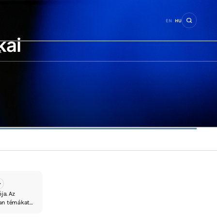
EN
HU
kai
k
ja. Az
yan témákat