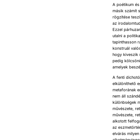
A poétikum és 
másik számít s
rögzítése tesz
az irodalomtud
Ezzel párhuza
utalni a polit
tapinthasson r
konstruál val
hogy kiveszik 
pedig kölcsönö
amelyek beszé
A fenti dichot
elkülöníthető 
metaforának eg
nem áll szándé
különbségek mi
művészete, ret
művészete, ret
alkotott felfo
az eszmetörtén
elvárás milyen
alkotmányjogot