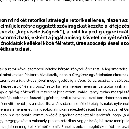
on mindkét retorikai stratégia retorikaellenes, hiszen az
elmű jelentésre aggatott szóvirágokat kezdte a kifejezés
nevezte „képviseletiségnek”), a politika pedig egyre inkáb
satornázható, ekként a jogállamiság követelményét sértő
ónoklatok kellékei közé félretett, üres szócsépléssel azo
nétikus tudást.
k a retorikával szembeni kételye három irányból érkezett. A legismertebb,
i minduntalan Platónra hivatkozik, noha a
Gorgiász
egyértelműen elmarasz
l szemben a
Phaidrosz
jóval megengedőbb; a
doxa
és az
episteme
szélsős
 képest a „jó” és a „rossz” retorika felismerése révén árnyaltabbá válik a m
ogy a görög bölcselő is rétorként jeleskedett. Valódi tárgyi tudás mozgósítá
chnikája ebben az összefüggésben, amit a hatvanas években Habermas és a
tóan vitt tovább; s a második, a társadalomelméleti kétely is náluk nyilvánu
ermas a hermeneutika ideológiakritikai sebezhetőségét hánytorgatja fel G
ájában, s a racionális kommunikáció jegyében amellett tör lándzsát, hogy „a 
gy megegyezést a valamely puszta retorikus vagy stratégiai, azaz manipulat
alapjaiban meg kell különböztetni”. Ennél azonban meghökkentőbb az esztét