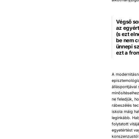
Végső sor
az egyért
(s ezt el
be nem c
ünnepi sz
ezt a fro
A modernitásna
episztemológia
álláspontjáva
minősítéseihez
ne feledjük, h
rábeszélés te
iskola máig ha
leginkább. Hab
folytatott vit
egyetértést va
konszenzustól 