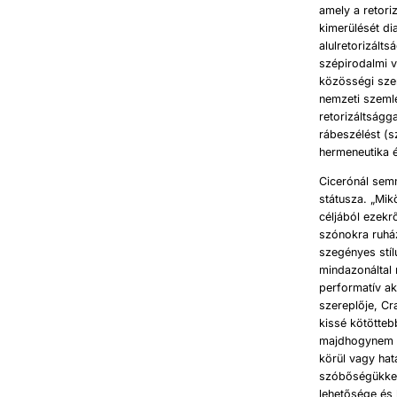
amely a retori
kimerülését di
alulretorizált
szépirodalmi v
közösségi sze
nemzeti szeml
retorizáltság
rábeszélést (s
hermeneutika é
Cicerónál sem
státusza. „Mik
céljából ezekr
szónokra ruhá
szegényes stíl
mindazonáltal 
performatív ak
szereplője, Cr
kissé kötötte
majdhogynem e
körül vagy ha
szóbőségükkel 
lehetősége és 