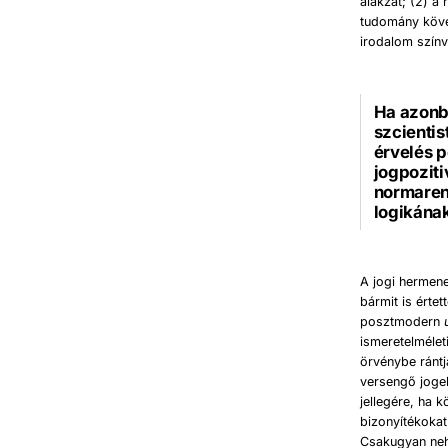
alakzat; (2) 
tudomány követ
irodalom színv
Ha azonba
szcientis
érvelés p
jogpoziti
normarend
logikának
A jogi hermene
bármit is érte
posztmodern
ismeretelmélet
örvénybe ránt
versengő jogel
jellegére, ha
bizonyítékokat
Csakugyan nehé