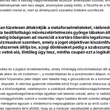
a retorika nem a valóság megismerésének eszköze: amennyiben szónoki, érv
elményeinek nem tesz eleget, amennyiben pedig költői, a filozófia és a fi
onalától marad el, mert az élményszerű szavakba öntésére szorítkozik.
n tüzetesen áttekintjük a metaforaelméleteket, ráébred
ta beállítottságú művészetértelmezés gyönge lábakon áll
edig bőségesen ad muníciót a kortárs liberális legalizmu
vizmusával szemben, amely a jogot objektívan kiszámíth
szernek állítja be, a jogi döntéseket pedig a szubszum
 vetné alá, illetőleg úgy tesz, mintha csupán ezt a logiká
utika és a jogászi érveléstechnika, amely mindvégig kölcsönhatásban állt a
ttek akkor és ott
irodalmon
–, a modernitásban és a posztmodern állapot, m
utáni
folyamatos jelen idején sem haladta meg a glosszátorok és a komme
i disputáit. A retorikai gyakorlat mibenléte körül forgó szakmai diskurzus új
ja a közösségeket, valahányszor a szabályok ellentmondásossága/koherenc
vek egyenlősége/hierarchiája ügyében kell letennie voksát; akkor is rádöb
 közmeggyőződés szerint a modernitás végre tudatára ébredt
scientia
jelleg
 mérlegelve egyszer s mindenkorra megnyugtatóan zárta le az erről szóló v
z napirendre térni afölött, hogy ez a módszer veszélyezteti a demokratik