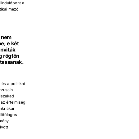
iindulópont a
itikai mező
s nem
e; e két
nviták
g rögtön
ytassanak.
s a politikai
rzusain
elszakad
 az értelmiségi
kritikai
llítólagos
omány
ívott