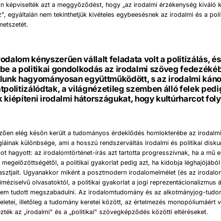
an képviselték azt a meggyőződést, hogy „az irodalmi érzékenység kiváló k
oz”, egyáltalán nem tekinthetjük kivételes egybeesésnek az irodalmi és a pol
metszetét.
odalom kényszerűen vállalt feladata volt a politizálás, é
be a politikai gondolkodás az irodalmi szöveg fedezékéb
álunk hagyományosan együttműködött, s az irodalmi káno
tpolitizálódtak, a világnézetileg szemben álló felek pedi
 kiépíteni irodalmi hátországukat, hogy kultúrharcot fol
ően elég későn került a tudományos érdeklődés homlokterébe az irodalmi é
égiáinak különbsége, ami a hosszú rendszerváltás irodalmi és politikai disku
t hagyott: az irodalomtörténet-írás azt tartotta progresszívnak, ha a mű 
 megelőzöttségétől, a politikai gyakorlat pedig azt, ha kidobja léghajójából
llasztjait. Ugyanakkor miként a posztmodern irodalomelmélet (és az irodalom
iméziselvű olvasatoktól, a politikai gyakorlat a jogi reprezentácionalizmus á
l nem tudott megszabadulni. Az irodalomtudomány és az alkotmányjog-tud
letei, illetőleg a tudomány keretei között, az értelmezés monopóliumáért v
ezték az „irodalmi” és a „politikai” szövegképződés közötti eltéréseket.