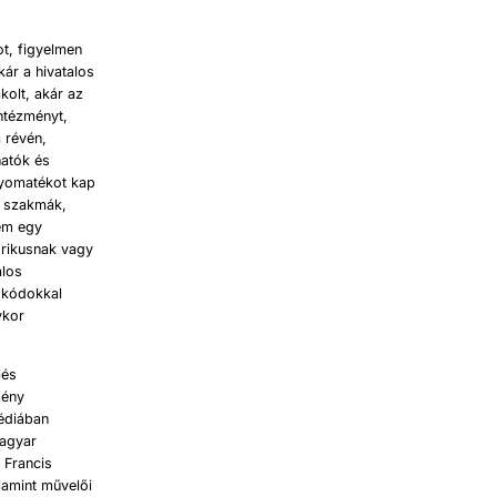
t, figyelmen
kár a hivatalos
kolt, akár az
intézményt,
 révén,
atók és
nyomatékot kap
, szakmák,
Nem egy
orikusnak vagy
alos
s kódokkal
ykor
lés
mény
médiában
magyar
 Francis
alamint művelői