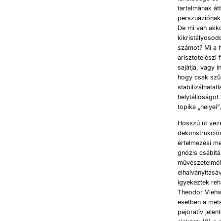
tartalmának át
perszuáziónak
De mi van akko
kikristályosod
számot? Mi a h
arisztotelészi 
sajátja, vagy 
hogy csak szű
stabilizálhata
helytállóságot 
topika „helyei
Hosszú út veze
dekonstrukció
értelmezési me
gnózis csábít
művészetelmél
elhalványításá
igyekeztek reh
Theodor Viehw
esetben a meta
pejoratív jelen