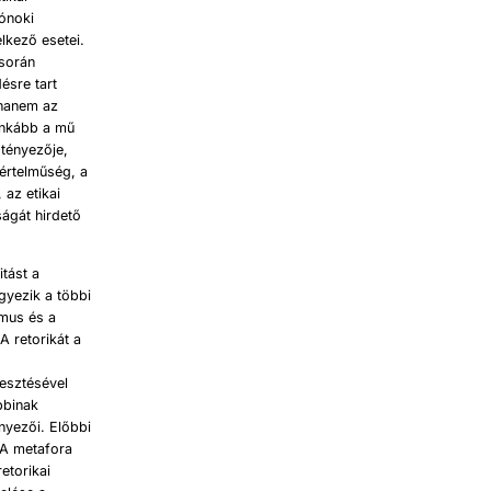
zónoki
lkező esetei.
 során
ésre tart
 hanem az
 inkább a mű
 tényezője,
értelműség, a
 az etikai
óságát hirdető
itást a
gyezik a többi
zmus és a
 retorikát a
lesztésével
bbinak
yezői. Előbbi
 A metafora
retorikai