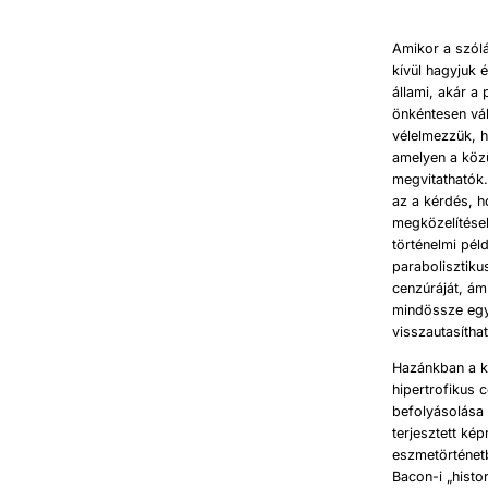
szólásszabad
Amikor a szól
kívül hagyjuk 
állami, akár a
önkéntesen vál
vélelmezzük, h
amelyen a köz
megvitathatók
az a kérdés, h
megközelítése
történelmi pél
parabolisztiku
cenzúráját, ám
mindössze egy 
visszautasíthat
Hazánkban a ká
hipertrofikus 
befolyásolása
terjesztett kép
eszmetörténet
Bacon-i „histo