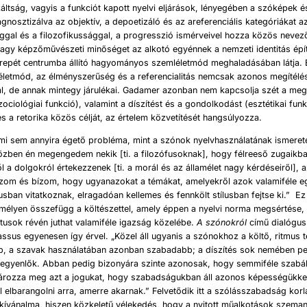
záltság, vagyis a funkciót kapott nyelvi eljárások, lényegében a szóképek é
agnosztizálva az objektív, a depoetizáló és az areferenciális kategóriákat a
sággal és a filozofikussággal, a progresszió ismérveivel hozza közös nevező
agy képzőművészeti minőséget az alkotó egyénnek a nemzeti identitás épít
repét centrumba állító hagyományos szemléletmód meghaladásában látja. 
életmód, az élményszerűség és a referencialitás nemcsak azonos megítélés
gal, de annak mintegy járulékai. Gadamer azonban nem kapcsolja szét a me
zociológiai funkció), valamint a díszítést és a gondolkodást (esztétikai fun
s a retorika közös célját, az értelem közvetítését hangsúlyozza.
mi sem annyira égető probléma, mint a szónok nyelvhasználatának ismerete
özben én megengedem nekik [ti. a filozófusoknak], hogy félreeső zugaikba
ől a dolgokról értekezzenek [ti. a morál és az államélet nagy kérdéseiről], 
zom és bízom, hogy ugyanazokat a témákat, amelyekről azok valamiféle e
usban vitatkoznak, elragadóan kellemes és fennkölt stílusban fejtse ki.” Ez
mélyen összefügg a költészettel, amely éppen a nyelvi norma megsértése, 
tusok révén juthat valamiféle igazság közelébe.
A szónokról
című dialógus
assus egyenesen így érvel. „Közel áll ugyanis a szónokhoz a költő, ritmus 
bb, a szavak használatában azonban szabadabb; a díszítés sok nemében pe
gyenlők. Abban pedig bizonyára szinte azonosak, hogy semmiféle szabál
tározza meg azt a jogukat, hogy szabadságukban áll azonos képességükke
elbarangolni arra, amerre akarnak.” Felvetődik itt a szólásszabadság kor
kívánalma, hiszen közkeletű vélekedés, hogy a nyitott műalkotások szeman