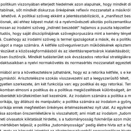
politikum viszonyában elterjedt hiedelmek azon alapulnak, hogy mindkét d
tabilnak, sőt mindkét diskurzus önképének reflexív mozzanatait a másikról 
i lehetővé. A politikai szöveg ekként a jelentésstabilizáció, a „manifeszt be
ósnak, aki ehhez képest mutat rá a nyelvművészeti alkotás poliszemantikus
mosan az irodalmi szöveg „indirekt beszédét” hajlamos a puszta képzelőe
ikatudós, hogy saját diszciplínájának szövegkorpuszára mint a kemény tény
á. Csakhogy az irodalmi szöveg is termel igazságokat a másik, és a politik
óságot a maga számára. A kétféle szöveguniverzum működésének episztemol
részüket a közösségformálásból és az identitásrepertoárok kialakításából
sen ösztönzik. Mindkét tudásterület sok évszázados retorikai stratégiákr
daktusaikban a nyelvi normakövetés és normasértés mozzanatait egyeztet
ómiából arra a következtetésre juthatnánk, hogy ez a retorika kétféle, s e k
egymástól. Arisztotelészre szokás visszavezetni azt a leegyszerűsítő tételt,
yetlen szerkezete, ám két funkciója van: egy poétikai és egy retorikai. T
komban elmosni a poétikus és a politikus megközelítések különbségeit, á
benlétét körültekintően kell kezelnünk. Az irodalom számára a politika a
orikája, így átlátszó és manipulatív; a politika számára az irodalom a gyö
orikája ennek megfelelően önkényes értelmezésekhez nyit utat. Az egyikne
gása azonban önszemléletükre is visszahatott; ami miatt az irodalom „tud
eti olvasatok kiiktatását hirdette, s a tudományosság fokmérője azon múlo
 mértékben teljesül; a politika „tudományossága” pedig életre hívta azt a faj
, mely az irányadó jelentést az alkotmányszövegből operacionálisan hivatot