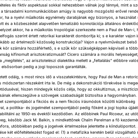
tételes és fiktív aspektusai sokkal nehezebben válnak jogi ténnyé, mint a s
 a társadalmi kommunikációban amúgy is nagyobb mozgósító erővel rende
r, ha a nyelvi műalkotás egynémely darabjának egy bizonyos, a használat
ott és a közbeszédet alapvetően tematizáló konnotációja általános érdeklőd
elyzet akkor, ha a műalkotás tropológiai szerkezete nem a Paul de Man-i,
felfogás szerint értett retorikai karakterét domborítja ki; s e karakter vajon
inkább az értelmezői közösség konstrukciója? Vajon a nyelvművészet belső
k kör számára hozzáférhető, s e szűk kör szükségképpen képviseli a több
tlanság kifinomult arisztokratizmusát? Cicero számára a morális helyességet,
a „megítélés”, az arisztotelészi dialektika mellett a „feltalálás” előbbre val
”, elsősorban pedig a jogi toposzok garantálták.
tett odáig, s most nincs idő a visszatekintésre, hogy Paul de Man a retoric
s módszertan részeként írta le. De még a dekonstrukció törekvése is mege
tóduséval, hiszen mindegyik közös célja, hogy az okkultizmus, a misztici
ásának ellenszegülve a szövegek szabadságát biztosítsa a hagyományban. A
et szempontjából a fikciós és a nem fikciós írásmódok közötti különbség
val, a politika- és jogelmélet szempontjából pedig főként a jogi topika újjáé
abilitálni az 1950-es évektől kezdődően. Az előbbinek Paul Ricoeur, az utó
eg, később Jack M. Balkin, s mindkettőnek Chaïm Perelman a fő kezdemén
fora, utóbbiéban pedig a jogelvek értelmezése jelentette a kiindulópontot.
tése két előfeltételezést fogad el: (1) a metafizika keretén belül vizsgálható 