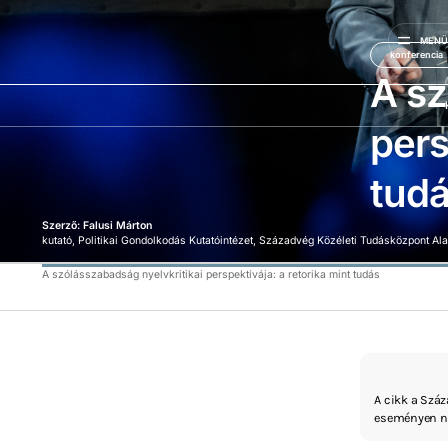
MEN
konferencia
A sz
pers
tud
Szerző: Falusi Márton
kutató, Politikai Gondolkodás Kutatóintézet, Századvég Közéleti Tudásközpont Al
A szólásszabadság nyelvkritikai perspektívája: a retorika mint tudás
A cikk a Szá
eseményen ne
érintve, mint