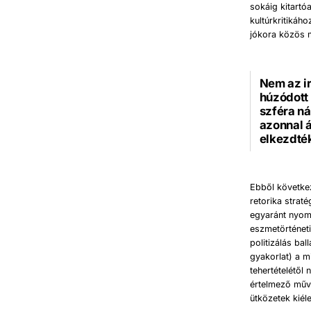
sokáig kitartó
kultúrkritikáh
jókora közös 
Nem az ir
húzódott 
szféra n
azonnal á
elkezdték
Ebből következ
retorika strat
egyaránt nyomo
eszmetörténeti
politizálás ba
gyakorlat) a m
tehertételétő
értelmező műve
ütközetek kiél