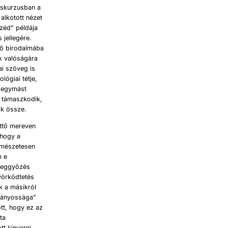
iskurzusban a
alkotott nézet
széd” példája
 jellegére.
rő birodalmába
ek valóságára
ai szöveg is
ógiai tétje,
; egymást
a támaszkodik,
ik össze.
ettő mereven
 hogy a
ermészetesen
m e
 meggyőzés
nyörködtetés
k a másikról
ományossága”
tt, hogy ez az
ta
t kinyerni.