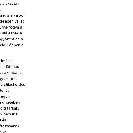
s alakzatok
z
re, s a valódi
ésében vállat
Ennélfogva a
 alá esnek a
ggyőzést és a
kció); éppen a
lméleti
n időtöltés
azt azonban a
gyszerű és
 a stíluskérdés
tehát
 egyik
tekintetében
dig társak,
y nem írja
l és
látozásának
tikai