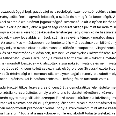
ságra, vagy éppen, hogy hogyan nehezíti Brüsszel a magyar közbeszédet.
ásszabadsággal jogi, gazdasági és szociológiai szempontból vetünk számo
érvényesülésének alapvető feltételét, a szólás és a megértés képességét. A
 piaci szereplőkre ruházott jogosultságból származó, akár a nyíltan kierősza
lalt, akár a politikai, akár a gazdasági cenzúrát vizsgáljuk mint társadalmi 
ogy a közlés sikere többé-kevésbé lehetséges; egy olyan koiné használata
ügyek – vagy legalábbis a mások számára releváns témák – megfogalmazh
. Az acentrikus – másképpen: polikontexturális – társadalmakban különös 
ogy milyen szociolektusok alkalmasak a különféle csoportok, világnézetek
k és szemléletmódok tudásainak, hiteinek, véleményeinek közvetítésére. 
da felhozható ugyanis arra, hogy a művészi formanyelvek – főként a metaf
snak mondott beszédek – kijátszották a zsarnokság hivatalos és nem hivat
 legtöbbször ki sem kellett cselezni azt, elvégre a Leo Strauss-i ezoteriku
szűk értelmiségi elit kommunikált, amelynek tagjai személyre szabott – ol
atlan – ajánlatokkal is hatástalaníthatók, illetőleg féken tarthatók voltak.
dári–aczéli titkos fegyvert, az öncenzúrát a demokratikus jelentéstúlterme
cenzúrája korszerűsítette, amely a piktorális fordulatot követően a közvéle
 terén egyre marginálisabb szerepet játszó szubkultúráknak a közösségi 
retorikai alakzataiban éri el új fejlettségi állapotát. Mivel a modernitáskori 
ben megőrződött premodern vonás, hogy a szépirodalom mint afféle kései
ria litterarum” fogta át a máskülönben differenciálódott tudásterületeket, v