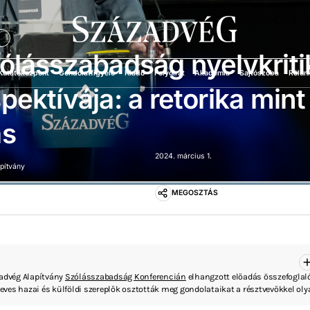
Ü
ólásszabadság nyelvkriti
Kutatóközpont
Gondolatfigyelő
Kiadó
Folyóirat
Akadémia
Sajtószoba
Rólun
pektívája: a retorika mint
ás
2024. március 1.
apítvány
MEGOSZTÁS
zadvég Alapítvány
Szólásszabadság Konferencián
elhangzott előadás összefoglaló
ves hazai és külföldi szereplők osztották meg gondolataikat a résztvevőkkel ol
 a gyűlöletbeszéd, a vélemény- és a sajtószabadság, az internet befolyása a