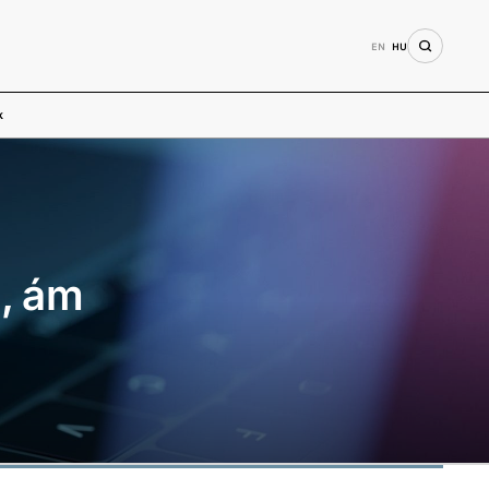
EN
HU
k
n, ám