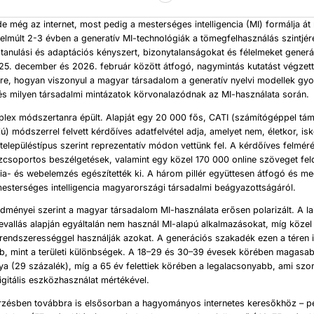
e még az internet, most pedig a mesterséges intelligencia (MI) formálja á
 elmúlt 2-3 évben a generatív MI-technológiák a tömegfelhasználás szintjér
ú tanulási és adaptációs kényszert, bizonytalanságokat és félelmeket generá
5. december és 2026. február között átfogó, nagymintás kutatást végzet
re, hogyan viszonyul a magyar társadalom a generatív nyelvi modellek gy
és milyen társadalmi mintázatok körvonalazódnak az MI-használata során.
plex módszertanra épült. Alapját egy 20 000 fős, CATI (számítógéppel tá
jú) módszerrel felvett kérdőíves adatfelvétel adja, amelyet nem, életkor, isk
településtípus szerint reprezentatív módon vettünk fel. A kérdőíves felméré
szcsoportos beszélgetések, valamint egy közel 170 000 online szöveget fe
a- és webelemzés egészítették ki. A három pillér együttesen átfogó és m
mesterséges intelligencia magyarországi társadalmi beágyazottságáról.
dményei szerint a magyar társadalom MI-használata erősen polarizált. A l
vallás alapján egyáltalán nem használ MI-alapú alkalmazásokat, míg köze
 rendszerességgel használják azokat. A generációs szakadék ezen a téren 
, mint a területi különbségek. A 18–29 és 30–39 évesek körében magasab
ya (29 százalék), míg a 65 év felettiek körében a legalacsonyabb, ami szo
gitális eszközhasználat mértékével.
rzésben továbbra is elsősorban a hagyományos internetes keresőkhöz – p