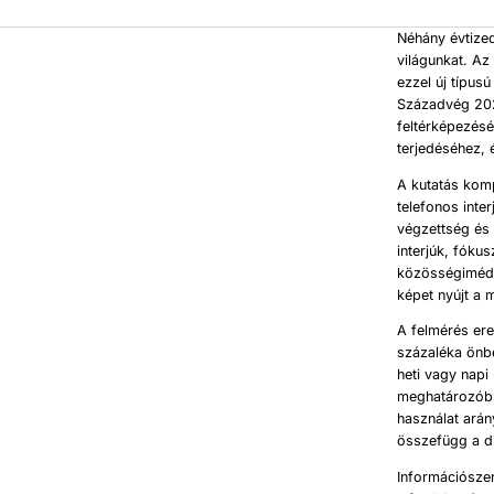
Néhány évtized
világunkat. Az
ezzel új típus
Századvég 202
feltérképezésé
terjedéséhez, 
A kutatás kom
telefonos inter
végzettség és 
interjúk, fóku
közösségimédi
képet nyújt a 
A felmérés ere
százaléka önbe
heti vagy napi
meghatározóbb
használat arán
összefügg a di
Információsze