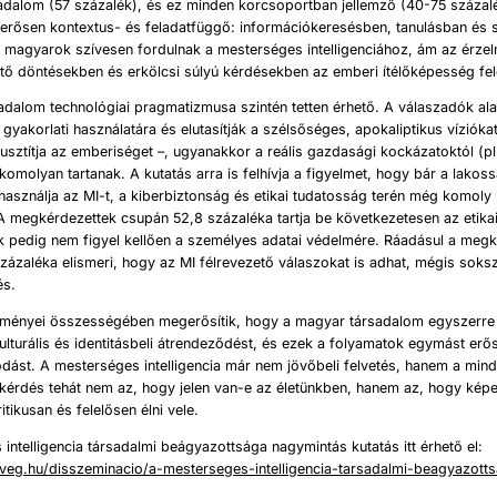
sadalom (57 százalék), és ez minden korcsoportban jellemző (40-75 százal
 erősen kontextus- és feladatfüggő: információkeresésben, tanulásban és
magyarok szívesen fordulnak a mesterséges intelligenciához, ám az érzelm
intő döntésekben és erkölcsi súlyú kérdésekben az emberi ítélőképesség fel
adalom technológiai pragmatizmusa szintén tetten érhető. A válaszadók al
 gyakorlati használatára és elutasítják a szélsőséges, apokaliptikus víziókat
usztítja az emberiséget –, ugyanakkor a reális gazdasági kockázatoktól (p
 komolyan tartanak. A kutatás arra is felhívja a figyelmet, hogy bár a lakos
asználja az MI-t, a kiberbiztonság és etikai tudatosság terén még komol
 megkérdezettek csupán 52,8 százaléka tartja be következetesen az etikai
k pedig nem figyel kellően a személyes adatai védelmére. Ráadásul a meg
zázaléka elismeri, hogy az MI félrevezető válaszokat is adhat, mégis soks
és.
dményei összességében megerősítik, hogy a magyar társadalom egyszerre 
kulturális és identitásbeli átrendeződést, és ezek a folyamatok egymást erő
dást. A mesterséges intelligencia már nem jövőbeli felvetés, hanem a mi
 kérdés tehát nem az, hogy jelen van-e az életünkben, hanem az, hogy kép
itikusan és felelősen élni vele.
intelligencia társadalmi beágyazottsága nagymintás kutatás itt érhető el:
dveg.hu/disszeminacio/a-mesterseges-intelligencia-tarsadalmi-beagyazott