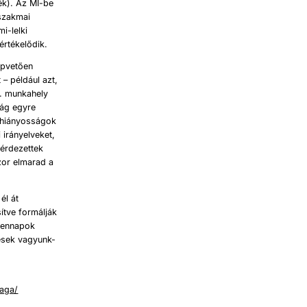
ék). Az MI-be
 szakmai
i-lelki
értékelődik.
apvetően
 – például azt,
l. munkahely
ság egyre
y hiányosságok
 irányelveket,
kérdezettek
zor elmarad a
él át
sítve formálják
ndennapok
esek vagyunk-
saga/