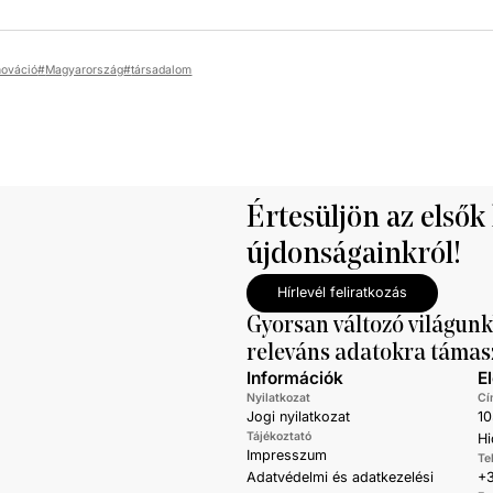
nováció
Magyarország
társadalom
Értesüljön az elsők
újdonságainkról!
Hírlevél feliratkozás
Gyorsan változó világunk
releváns adatokra támas
Információk
E
Nyilatkozat
Cí
Jogi nyilatkozat
10
Tájékoztató
Hi
Impresszum
Te
Adatvédelmi és adatkezelési
+3