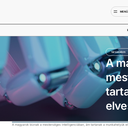
MEN
társadalom
A m
mest
tar
elve
A magyarok bíznak a mesterséges intelligenciában, ám tartanak a munkahelyük el