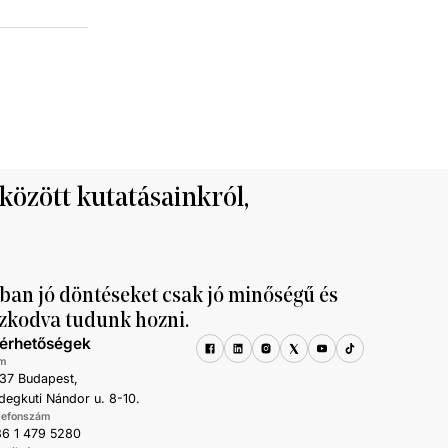
 között kutatásainkról,
ban jó döntéseket csak jó minőségű és
zkodva tudunk hozni.
lérhetőségek
m
37 Budapest,
degkuti Nándor u. 8-10.
lefonszám
6 1 479 5280