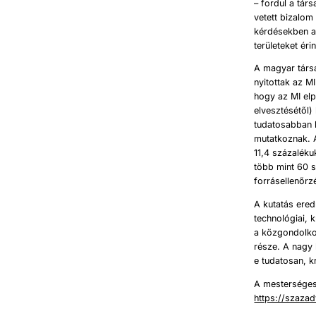
– fordul a tár
vetett bizalom
kérdésekben a 
területeket ér
A magyar társ
nyitottak az MI
hogy az MI elp
elvesztésétől)
tudatosabban h
mutatkoznak. A
11,4 százaléku
több mint 60 s
forrásellenőrz
A kutatás ere
technológiai, 
a közgondolko
része. A nagy
e tudatosan, kr
A mesterséges 
https://szaza