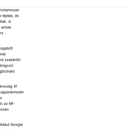
t rohamosan
e léptek, és
ltak. A
t annak
ors
mogatott
olai
st szakértői
ldolgozó
egbízható
akosság 41
l ugyanennyien
is
b az MI-
rosan
éldául Google