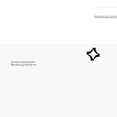
digitalizáció
in
©
2026
SZÁZADVÉG
Minden jog fenntartva.