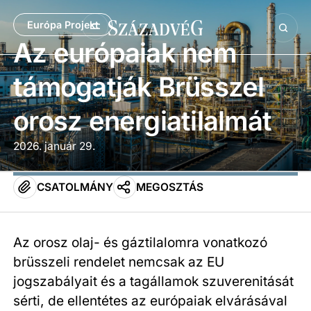
Európa Projekt
Az európaiak nem
támogatják Brüsszel
orosz energiatilalmát
2026. január 29.
CSATOLMÁNY
MEGOSZTÁS
Az orosz olaj- és gáztilalomra vonatkozó
brüsszeli rendelet nemcsak az EU
jogszabályait és a tagállamok szuverenitását
sérti, de ellentétes az európaiak elvárásával