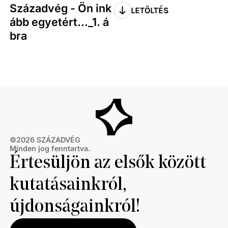
Századvég - Ön ink
LETÖLTÉS
ább egyetért..._1. á
bra
©
2026
SZÁZADVÉG
Minden jog fenntartva.
Értesüljön az elsők között
kutatásainkról,
újdonságainkról!