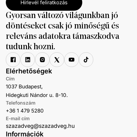
Hírlevél feliratkozás
Gyorsan változó világunkban jó
döntéseket csak jó minőségű és
releváns adatokra támaszkodva
tudunk hozni.
Elérhetőségek
Cím
1037 Budapest,
Hidegkuti Nándor u. 8-10.
Telefonszám
+36 1 479 5280
E-mail cím
szazadveg@szazadveg.hu
Információk