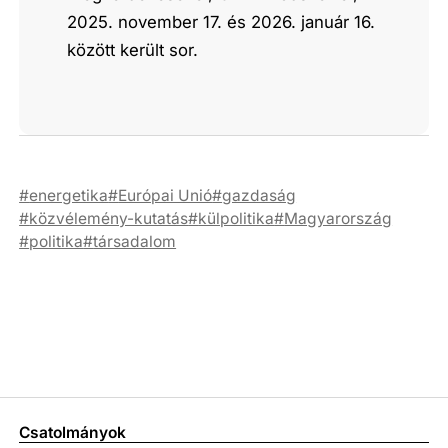
2025. november 17. és 2026. január 16.
között került sor.
energetika
Európai Unió
gazdaság
közvélemény-kutatás
külpolitika
Magyarország
politika
társadalom
Csatolmányok