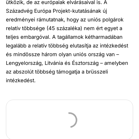
ütközik, de az európaiak elvárásaival is. A
Századvég Európa Projekt-kutatásának új
eredményei rámutatnak, hogy az uniós polgárok
relatív többsége (45 százaléka) nem ért egyet a
teljes embargóval. A tagállamok kétharmadában
legalább a relatív többség elutasítja az intézkedést
és mindössze három olyan uniós ország van –
Lengyelország, Litvánia és Észtország – amelyben
az abszolút többség támogatja a brüsszeli
intézkedést.