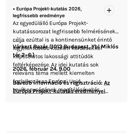
• Európa Projekt-kutatás 2026,
legfrissebb eredménye
Az egyedülálló Európa Projekt-
kutatássorozat legfrissebb felmérésének
célja ezúttal is a kontinensünket érintő
A legfrissebb adatok bemutatására az alábbiak szerint kerül sor:
Várkert Bazár (1013 Budapest, Ybl Miklós
legjelentősebb közéleti kérdésekkel
tér 2–6.)
kapcsolatos lakossági attitűdök
feltérképezése. Az idei kutatás sok
2026. február 24. 9.00
releváns téma mellett kiemelten
foglalkozik az Európai Unió
Bővebb információ és regisztráció:
Az
tevékenységének megítélésével és
Európa Projekt-kutatás eredményei
elégedettségével, az Unió lehetséges
2026-ban – Századvég
bővítésének kérdésével, az ukrán háború
megítélésével, valamint az energetika és a
migráció kérdéseivel.