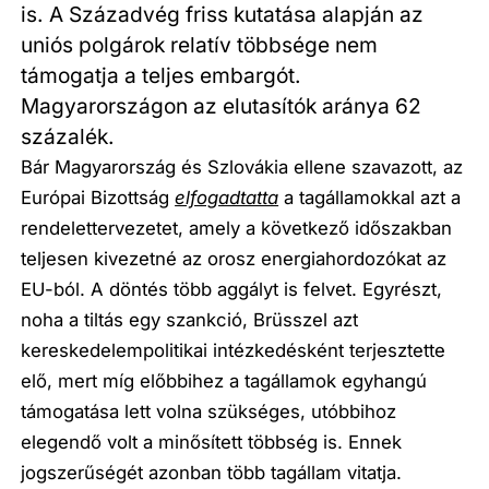
is. A Századvég friss kutatása alapján az
uniós polgárok relatív többsége nem
támogatja a teljes embargót.
Magyarországon az elutasítók aránya 62
százalék.
Bár Magyarország és Szlovákia ellene szavazott, az
Európai Bizottság
elfogadtatta
a tagállamokkal azt a
rendelettervezetet, amely a következő időszakban
teljesen kivezetné az orosz energiahordozókat az
EU-ból. A döntés több aggályt is felvet. Egyrészt,
noha a tiltás egy szankció, Brüsszel azt
kereskedelempolitikai intézkedésként terjesztette
elő, mert míg előbbihez a tagállamok egyhangú
támogatása lett volna szükséges, utóbbihoz
elegendő volt a minősített többség is. Ennek
jogszerűségét azonban több tagállam vitatja.