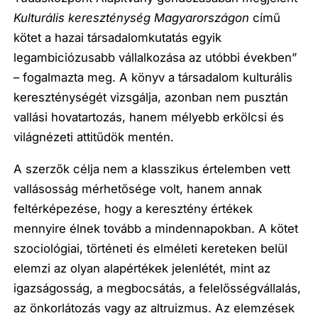
Kultur
ális kereszt
é
nys
é
g Magyarországon
című
kötet a hazai társadalomkutatás egyik
legambiciózusabb vállalkozása az utóbbi években”
– fogalmazta meg. A könyv a társadalom kulturális
kereszténységét vizsgálja, azonban nem pusztán
vallási hovatartozás, hanem mélyebb erkölcsi és
világnézeti attitűdök mentén.
A szerzők célja nem a klasszikus értelemben vett
vallásosság mérhetősége volt, hanem annak
feltérképezése, hogy a keresztény értékek
mennyire élnek tovább a mindennapokban. A kötet
szociológiai, történeti és elméleti kereteken belül
elemzi az olyan alapértékek jelenlétét, mint az
igazságosság, a megbocsátás, a felelősségvállalás,
az önkorlátozás vagy az altruizmus. Az elemzések