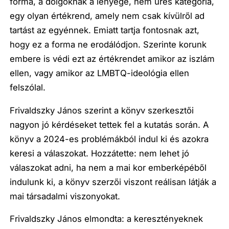
forma, a dolgoknak a lényege, nem üres kategória,
egy olyan értékrend, amely nem csak kívülről ad
tartást az egyénnek. Emiatt tartja fontosnak azt,
hogy ez a forma ne erodálódjon. Szerinte korunk
embere is védi ezt az értékrendet amikor az iszlám
ellen, vagy amikor az LMBTQ-ideológia ellen
felszólal.
Frivaldszky János szerint a könyv szerkesztői
nagyon jó kérdéseket tettek fel a kutatás során. A
könyv a 2024-es problémákból indul ki és azokra
keresi a válaszokat. Hozzátette: nem lehet jó
válaszokat adni, ha nem a mai kor emberképéből
indulunk ki, a könyv szerzői viszont reálisan látják a
mai társadalmi viszonyokat.
Frivaldszky János elmondta: a keresztényeknek