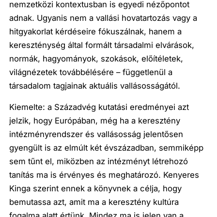
nemzetközi kontextusban is egyedi nézőpontot
adnak. Ugyanis nem a vallási hovatartozás vagy a
hitgyakorlat kérdéseire fókuszálnak, hanem a
kereszténység által formált társadalmi elvárások,
normák, hagyományok, szokások, előítéletek,
világnézetek továbbélésére – függetlenül a
társadalom tagjainak aktuális vallásosságától.
Kiemelte: a Századvég kutatási eredményei azt
jelzik, hogy Európában, még ha a keresztény
intézményrendszer és vallásosság jelentősen
gyengült is az elmúlt két évszázadban, semmiképp
sem tűnt el, miközben az intézményt létrehozó
tanítás ma is érvényes és meghatározó. Kenyeres
Kinga szerint ennek a könyvnek a célja, hogy
bemutassa azt, amit ma a keresztény kultúra
fogalma alatt értünk. Mindez ma is jelen van a