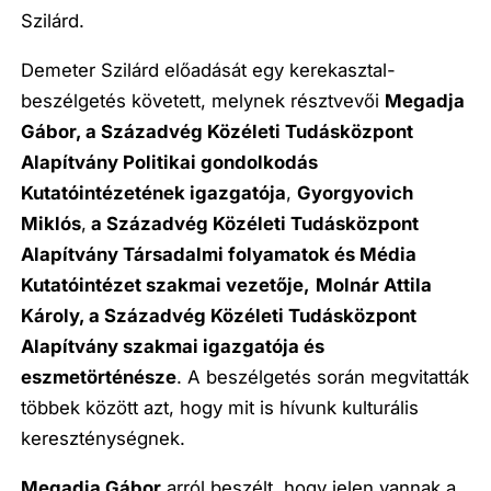
Szilárd.
Demeter Szilárd előadását egy kerekasztal-
beszélgetés követett, melynek résztvevői
Megadja
Gábor, a Szá
zadv
é
g K
ö
z
é
leti Tudásk
ö
zpont
Alapítvány Politikai gondolkodás
Kutat
ó
int
é
zet
é
nek igazgat
ó
ja
,
Gyorgyovich
Mikl
ó
s
,
a Szá
zadv
é
g K
ö
z
é
leti Tudásk
ö
zpont
Alapítvány Társadalmi folyamatok
é
s M
é
dia
Kutat
ó
int
é
zet szakmai vezetője,
Molnár Attila
Károly
, a Szá
zadv
é
g K
ö
z
é
leti Tudásk
ö
zpont
Alapítvány szakmai igazgat
ó
ja
é
s
eszmet
ö
rt
é
n
é
sze
. A beszélgetés során megvitatták
többek között azt, hogy mit is hívunk kulturális
kereszténységnek.
Megadja Gábor
arról beszélt, hogy jelen vannak a