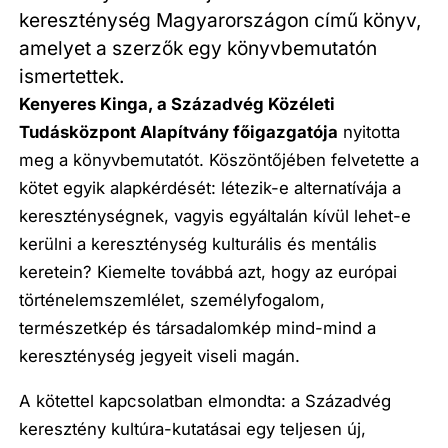
kereszténység Magyarországon című könyv,
amelyet a szerzők egy könyvbemutatón
ismertettek.
Kenyeres Kinga, a Szá
zadv
é
g K
ö
z
é
leti
Tudásk
ö
zpont Alapítvá
ny f
őigazgat
ó
ja
nyitotta
meg a könyvbemutatót. Köszöntőjében felvetette a
kötet egyik alapkérdését: létezik-e alternatívája a
kereszténységnek, vagyis egyáltalán kívül lehet-e
kerülni a kereszténység kulturális és mentális
keretein? Kiemelte továbbá azt, hogy az európai
történelemszemlélet, személyfogalom,
természetkép és társadalomkép mind-mind a
kereszténység jegyeit viseli magán.
A kötettel kapcsolatban elmondta: a Századvég
keresztény kultúra-kutatásai egy teljesen új,