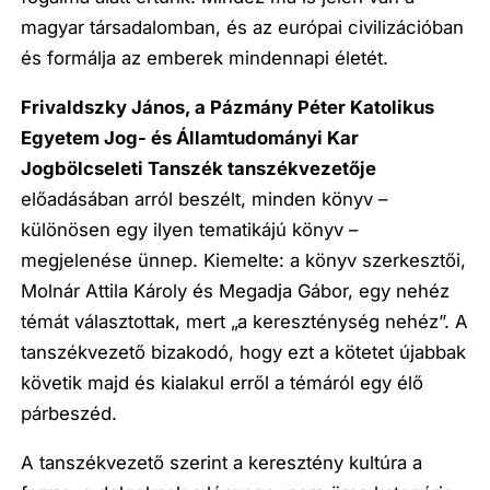
magyar társadalomban, és az európai civilizációban
és formálja az emberek mindennapi életét.
Frivaldszky Já
nos, a P
ázmány P
é
ter Katolikus
Egyetem Jog-
é
s Államtudományi Kar
Jogb
ö
lcseleti Tansz
é
k tansz
é
kvezetője
előadásában arról beszélt, minden könyv –
különösen egy ilyen tematikájú könyv –
megjelenése ünnep. Kiemelte: a könyv szerkesztői,
Molnár Attila Károly és Megadja Gábor, egy nehéz
témát választottak, mert „a kereszténység nehéz”. A
tanszékvezető bizakodó, hogy ezt a kötetet újabbak
követik majd és kialakul erről a témáról egy élő
párbeszéd.
A tanszékvezető szerint a keresztény kultúra a