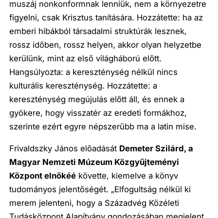
muszáj nonkonformnak lenniük, nem a környezetre
figyelni, csak Krisztus tanítására. Hozzátette: ha az
emberi hibákból társadalmi struktúrák lesznek,
rossz időben, rossz helyen, akkor olyan helyzetbe
kerülünk, mint az első világháború előtt.
Hangsúlyozta: a kereszténység nélkül nincs
kulturális kereszténység. Hozzátette: a
kereszténység megújulás előtt áll, és ennek a
gyökere, hogy visszatér az eredeti formákhoz,
szerinte ezért egyre népszerűbb ma a latin mise.
Frivaldszky János előadását
Demeter Szilárd, a
Magyar Nemzeti Múzeum K
ö
zgyűjtem
é
nyi
K
ö
zpont eln
ö
k
éé
követte, kiemelve a könyv
tudományos jelentőségét. „Elfogultság nélkül ki
merem jelenteni, hogy a Századvég Közéleti
Tudásközpont Alapítvány gondozásában megjelent