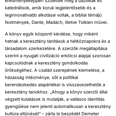
eredményeképpen születtek meg a bazilikák és
katedrálisok, amik koruk legjelentősebb és a
leginnovatívabb alkotásai voltak, a bibliai témájú
festmények, Dante, Madách, illetve Tolkien művei.
A könyv egyik központi kérdése, hogy miként
hatnak a keresztény tanítások a hétköznapokra és a
társadalom szerkezetére. A szerzők megállapítása
szerint a nyugati civilizáció erkölcsi alapjai szorosan
kapcsolódnak a keresztény gondolkodás
örökségéhez. A család szerepének kiemelése, a
házasság intézménye, sőt a politikai
berendezkedés alapértékei is visszavezethetők a
keresztény tanokhoz. „Ahogy a könyv szerzői által
végzett kutatások is mutatják, a vallásos identitás
gyengülése nem jelenti automatikusan a keresztény
kultúra eltűnését” – zárta le beszédét Demeter