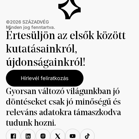
©
2026
SZÁZADVÉG
Minden jog fenntartva.
Értesüljön az elsők között
kutatásainkról,
újdonságainkról!
Hírlevél feliratkozás
Gyorsan változó világunkban jó
döntéseket csak jó minőségű és
releváns adatokra támaszkodva
tudunk hozni.