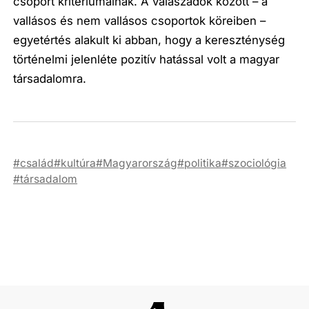
csoport kritériumainak. A válaszadók között – a
vallásos és nem vallásos csoportok köreiben –
egyetértés alakult ki abban, hogy a kereszténység
történelmi jelenléte pozitív hatással volt a magyar
társadalomra.
család
kultúra
Magyarország
politika
szociológia
társadalom