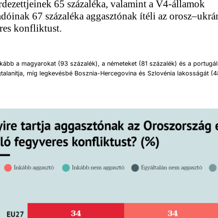
dezettjeinek 65 százaléka, valamint a V4-államok
adóinak 67 százaléka aggasztónak ítéli az orosz–ukrá
es konfliktust.
kább a magyarokat (93 százalék), a németeket (81 százalék) és a portugál
gtalanítja, míg legkevésbé Bosznia-Hercegovina és Szlovénia lakosságát (