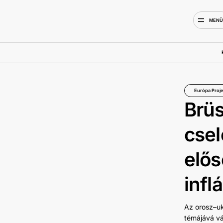
MEN
Európa Proje
Brüs
csel
elős
infl
Az orosz–uk
témájává vá