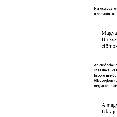
Hangsúlyoznun
a hányada, aki
Magyar
Brüssz
előmoz
Az európaiak 
százaléka) vél
háború mielőb
többségben vol
tárgyalóasztal
A magy
Ukrajn