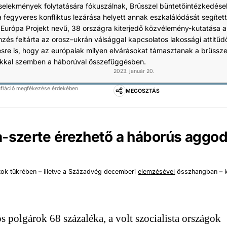
cselekmények folytatására fókuszálnak, Brüsszel büntetőintézkedése
a fegyveres konfliktus lezárása helyett annak eszkalálódását segített
urópa Projekt nevű, 38 országra kiterjedő közvélemény-kutatása a
mzés feltárta az orosz–ukrán válsággal kapcsolatos lakossági attitűdö
ésre is, hogy az európaiak milyen elvárásokat támasztanak a brüsszel
kkal szemben a háborúval összefüggésben.
2023. január 20.
infláció megfékezése érdekében
MEGOSZTÁS
-szerte érezhető a háborús aggo
tok tükrében – illetve a Századvég decemberi
elemzésével
összhangban – ki
s polgárok 68 százaléka, a volt szocialista országok