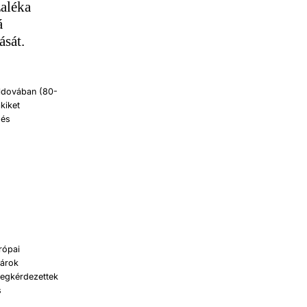
aléka
á
ását.
oldovában (80-
kiket
 és
rópai
gárok
egkérdezettek
s