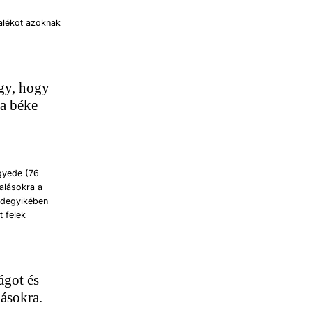
alékot azoknak
gy, hogy
 a béke
gyede (76
yalásokra a
ndegyikében
t felek
ágot és
lásokra.