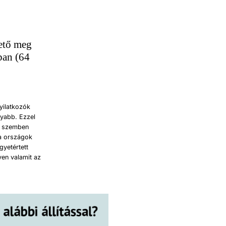
hető meg
ban (64
yilatkozók
nyabb. Ezzel
l szemben
ta országok
gyetértett
gyen valamit az