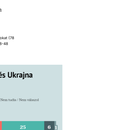
n
okat (78
48-48