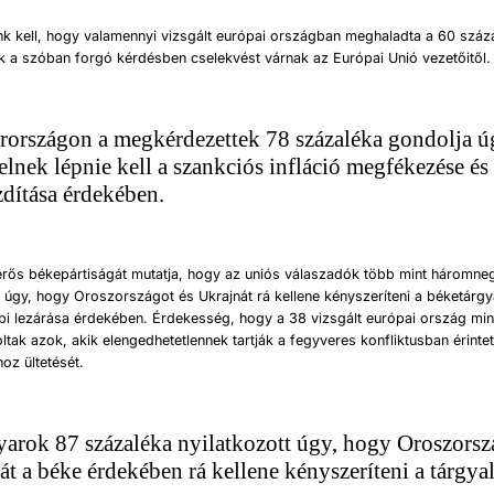
k kell, hogy valamennyi vizsgált európai országban meghaladta a 60 száz
k a szóban forgó kérdésben cselekvést várnak az Európai Unió vezetőitől.
országon a megkérdezettek 78 százaléka gondolja ú
elnek lépnie kell a szankciós infláció megfékezése és
dítása érdekében.
erős békepártiságát mutatja, hogy
az uniós válaszadók több mint háromne
i úgy, hogy Oroszországot és Ukrajnát rá kellene kényszeríteni a béketárg
bi lezárása érdekében
. Érdekesség, hogy a 38 vizsgált európai ország mi
tak azok, akik elengedhetetlennek tartják a fegyveres konfliktusban érintet
hoz ültetését.
arok 87 százaléka nyilatkozott úgy, hogy Oroszorsz
át a béke érdekében rá kellene kényszeríteni a tárgya