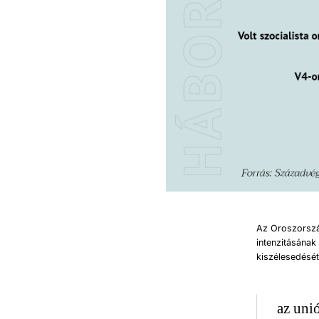
Az Oroszorszá
intenzitásának
kiszélesedését
az unió