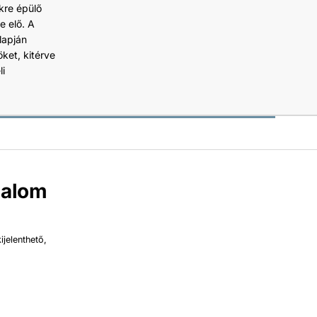
kre épülő
e elő. A
lapján
ket, kitérve
i
dalom
jelenthető,