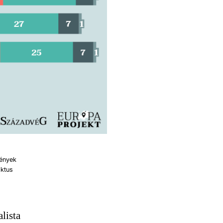
mények
iktus
lista