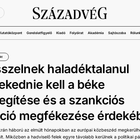
Ü
Kutatóközpont
Gondolatfigyelő
Kiadó
Folyóirat
Akadémia
Sajtószoba
Rólun
kt
szelnek haladéktalanul
ekednie kell a béke
egítése és a szankciós
áció megfékezése érdeké
rán háború az elmúlt hónapokban az európai közbeszéd megkerülhe
lt. Miközben a hadviselő felek egyre távolabb kerülnek a politikai p