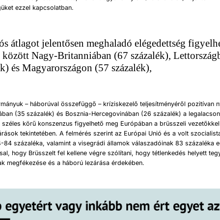
güket ezzel kapcsolatban
.
ós átlagot jelentősen meghaladó elégedettség figyel
 között Nagy-Britanniában (67 százalék), Lettország
ék) és Magyarországon (57 százalék),
rmányuk – háborúval összefüggő – kríziskezelő teljesítményéről pozitívan n
iában (35 százalék) és Bosznia-Hercegovinában (26 százalék) a legalacso
széles körű konszenzus figyelhető meg Európában a brüsszeli vezetőkke
árások tekintetében. A felmérés szerint
az Európai Unió és a volt szocialis
-84 százaléka, valamint a visegrádi államok válaszadóinak 83 százaléka e
ssal, hogy Brüsszelt fel kellene végre szólítani, hogy tétlenkedés helyett te
rak megfékezése és a háború lezárása érdekében
.