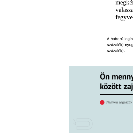
megkér
válasz
fegyver
A háború legin
százalék) nyu
százalék).