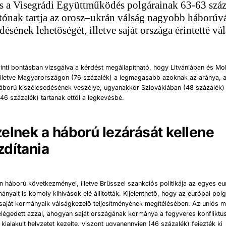
s a Visegrádi Együttműködés polgárainak 63-63 száz
tónak tartja az orosz–ukrán válság nagyobb háborúv
désének lehetőségét, illetve saját országa érintetté vál
inti bontásban vizsgálva a kérdést megállapítható, hogy Litvániában és M
 illetve Magyarországon (76 százalék) a legmagasabb azoknak az aránya, a
 háború kiszélesedésének veszélye, ugyanakkor Szlovákiában (48 százalék)
46 százalék) tartanak ettől a legkevésbé.
elnek a háború lezárását kellene
dítania
 háború következményei, illetve Brüsszel szankciós politikája az egyes eu
nyait is komoly kihívások elé állították. Kijelenthető, hogy az európai pol
saját kormányaik válságkezelő teljesítményének megítélésében.
Az uniós m
elégedett azzal, ahogyan saját országának kormánya a fegyveres konfliktu
kialakult helyzetet kezelte, viszont ugyanennyien (46 százalék) fejezték ki