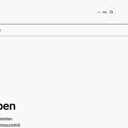
EN
HU
k
ben
tetlen
árbeszédtől