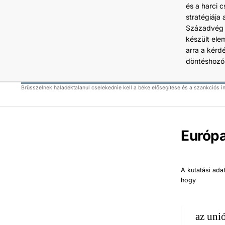
és a harci 
stratégiája 
Századvég E
készült ele
arra a kérd
döntéshozó
Brüsszelnek haladéktalanul cselekednie kell a béke elősegítése és a szankciós 
Európa
A kutatási ada
hogy
az unió