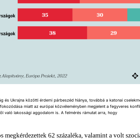
g és Ukrajna közötti érdemi párbeszéd hiánya, továbbá a katonai cselek
 fokozódása miatt az európai közvéleményben megjelent a fegyveres konfl
ől való lakossági aggodalom is. A felmérés rámutat arra, hogy
s megkérdezettek 62 százaléka, valamint a volt szocia