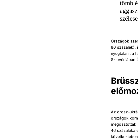
tömb é
aggasz
szélese
Országok szer
80 százalék),
nyugtalanít a
Szlovéniában (
Brüssz
előmoz
Az orosz–ukrán
országok kormá
megosztottak 
46 százaléka 
következtében 