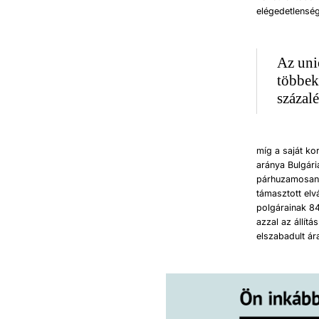
elégedetlensé
Az uni
többek
százal
míg a saját ko
aránya Bulgár
párhuzamosan 
támasztott elv
polgárainak 84
azzal az állítá
elszabadult á