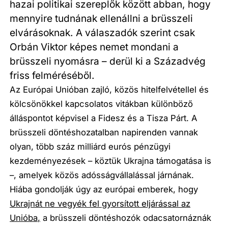
hazai politikai szereplők között abban, hogy
mennyire tudnának ellenállni a brüsszeli
elvárásoknak. A válaszadók szerint csak
Orbán Viktor képes nemet mondani a
brüsszeli nyomásra – derül ki a Századvég
friss felméréséből.
Az Európai Unióban zajló, közös hitelfelvétellel és
kölcsönökkel kapcsolatos vitákban különböző
álláspontot képvisel a Fidesz és a Tisza Párt. A
brüsszeli döntéshozatalban napirenden vannak
olyan, több száz milliárd eurós pénzügyi
kezdeményezések – köztük Ukrajna támogatása is
–, amelyek közös adósságvállalással járnának.
Hiába gondolják úgy az európai emberek, hogy
Ukrajnát ne vegyék fel gyorsított eljárással az
Unióba,
a brüsszeli döntéshozók odacsatornáznák