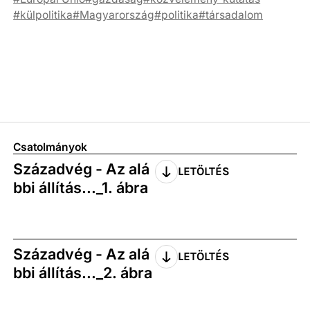
külpolitika
Magyarország
politika
társadalom
Csatolmányok
Századvég - Az alá
LETÖLTÉS
bbi állítás..._1. ábra
Századvég - Az alá
LETÖLTÉS
bbi állítás..._2. ábra