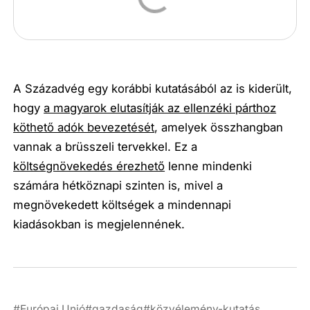
A Századvég egy korábbi kutatásából az is kiderült,
hogy
a magyarok elutasítják az ellenzéki párthoz
köthető adók bevezetését
, amelyek összhangban
vannak a brüsszeli tervekkel. Ez a
költségnövekedés érezhető
lenne mindenki
számára hétköznapi szinten is, mivel a
megnövekedett költségek a mindennapi
kiadásokban is megjelennének.
Európai Unió
gazdaság
közvélemény-kutatás