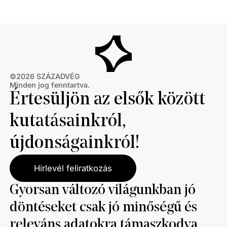
©
2026
SZÁZADVÉG
Minden jog fenntartva.
Értesüljön az elsők között
kutatásainkról,
újdonságainkról!
Hírlevél feliratkozás
Gyorsan változó világunkban jó
döntéseket csak jó minőségű és
releváns adatokra támaszkodva