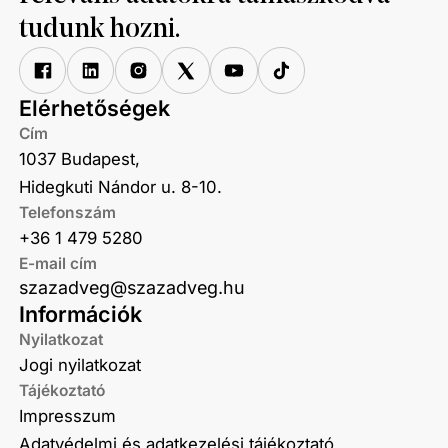
tudunk hozni.
Elérhetőségek
Cím
1037 Budapest,
Hidegkuti Nándor u. 8-10.
Telefonszám
+36 1 479 5280
E-mail cím
szazadveg@szazadveg.hu
Információk
Nyilatkozat
Jogi nyilatkozat
Tájékoztató
Impresszum
Adatvédelmi és adatkezelési tájékoztató