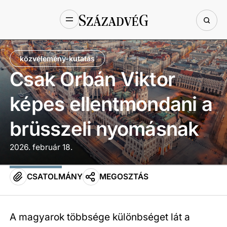
közvélemény-kutatás
Csak Orbán Viktor
képes ellentmondani a
brüsszeli nyomásnak
2026. február 18.
CSATOLMÁNY
MEGOSZTÁS
A magyarok többsége különbséget lát a