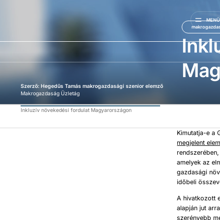
MEN
makrogazda
Inkl
Mag
Szerző: Hegedűs Tamás makrogazdasági szenior elemző
Makrogazdaság Üzletág
Inkluzív növekedési fordulat Magyarországon
Kimutatja-e a 
megjelent ele
rendszerében, 
amelyek az elm
gazdasági növe
időbeli összev
A hivatkozott 
alapján jut ar
szerényebb mé