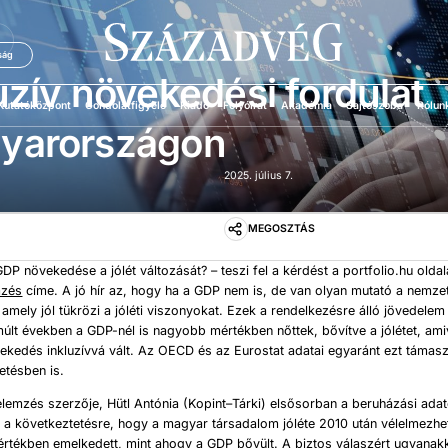
Ü
ság
uzív növekedési fordulat
Kutatóközpont
Gondolatfigyelő
Kiadó
Folyóirat
Akadémia
Sajtószoba
Rólun
yarországon
2025. július 7.
MEGOSZTÁS
GDP növekedése a jólét változását? – teszi fel a kérdést a portfolio.hu oldal
mzés
címe. A jó hír az, hogy ha a GDP nem is, de van olyan mutató a nemze
amely jól tükrözi a jóléti viszonyokat. Ezek a rendelkezésre álló jövedelem
últ években a GDP-nél is nagyobb mértékben nőttek, bővítve a jólétet, ami
kedés inkluzívvá vált. Az OECD és az Eurostat adatai egyaránt ezt támaszt
etésben is.
elemzés szerzője, Hütl Antónia (Kopint–Tárki) elsősorban a beruházási ad
ra a következtetésre, hogy a magyar társadalom jóléte 2010 után vélelmezh
rtékben emelkedett, mint ahogy a GDP bővült. A biztos válaszért ugyanak