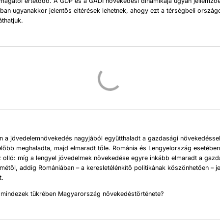
magától értetődő. A GDP és a GADI növekedési dinamikája ugyan jellemző
ban ugyanakkor jelentős eltérések lehetnek, ahogy ezt a térségbeli orszá
áthatjuk.
 a jövedelemnövekedés nagyjából együtthaladt a gazdasági növekedéssel
előbb meghaladta, majd elmaradt tőle. Románia és Lengyelország esetében 
az olló: míg a lengyel jövedelmek növekedése egyre inkább elmaradt a gazd
étől, addig Romániában – a keresletélénkítő politikának köszönhetően – j
t.
 mindezek tükrében Magyarország növekedéstörténete?