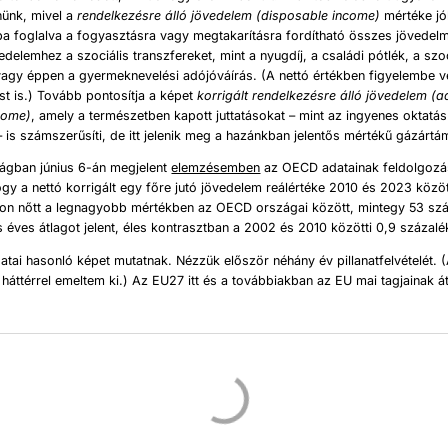
ünk, mivel a
rendelkezésre álló jövedelem (disposable income)
mértéke jól
ba foglalva a fogyasztásra vagy megtakarításra fordítható összes jövedel
edelemhez a szociális transzfereket, mint a nyugdíj, a családi pótlék, a szoc
agy éppen a gyermeknevelési adójóváírás. (A nettó értékben figyelembe 
t is.) Tovább pontosítja a képet
korrigált rendelkezésre álló jövedelem (a
come)
, amely a természetben kapott juttatásokat – mint az ingyenes oktatá
is számszerűsíti, de itt jelenik meg a hazánkban jelentős mértékű gázártá
ágban június 6-án megjelent
elemzésemben
az OECD adatainak feldolgozá
gy a nettó korrigált egy főre jutó jövedelem reálértéke 2010 és 2023 közö
n nőtt a legnagyobb mértékben az OECD országai között, mintegy 53 szá
 éves átlagot jelent, éles kontrasztban a 2002 és 2010 közötti 0,9 százalé
atai hasonló képet mutatnak. Nézzük először néhány év pillanatfelvételét. 
 háttérrel emeltem ki.) Az EU27 itt és a továbbiakban az EU mai tagjainak átl