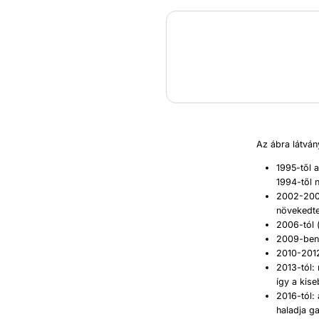
Az ábra látván
1995-től 
1994-től 
2002-2005
növekedte
2006-tól 
2009-ben 
2010-2012
2013-tól:
így a kis
2016-tól:
haladja g