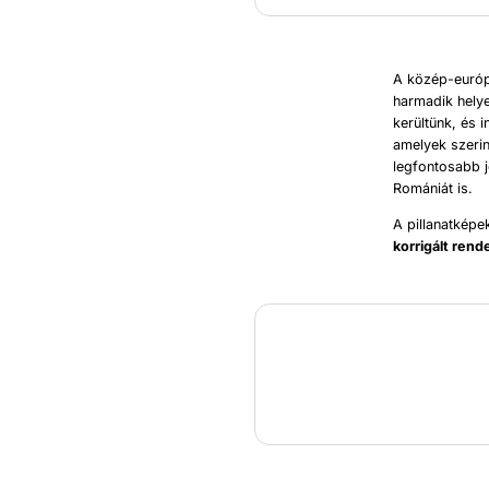
A közép-európ
harmadik helye
kerültünk, és 
amelyek szerin
legfontosabb j
Romániát is.
A pillanatkép
korrigált rend