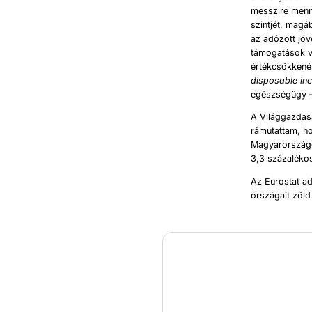
messzire menn
szintjét, magá
az adózott jöv
támogatások v
értékcsökkenés
disposable in
egészségügy – 
A Világgazdas
rámutattam, ho
Magyarországo
3,3 százalékos
Az Eurostat ad
országait zöld