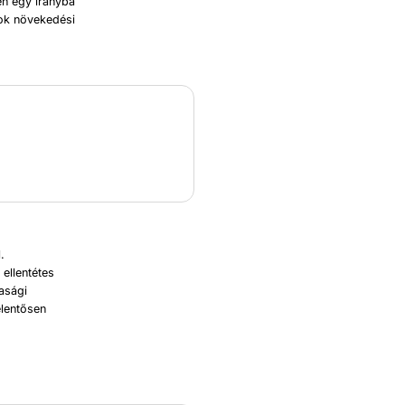
en egy irányba
gok növekedési
.
ellentétes
asági
elentősen