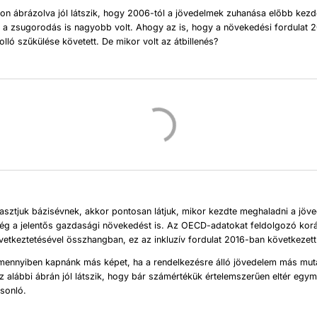
n ábrázolva jól látszik, hogy 2006-tól a jövedelmek zuhanása előbb kezd
 a zsugorodás is nagyobb volt. Ahogy az is, hogy a növekedési fordulat 2
olló szűkülése követett. De mikor volt az átbillenés?
asztjuk bázisévnek, akkor pontosan látjuk, mikor kezdte meghaladni a jöv
g a jelentős gazdasági növekedést is. Az OECD-adatokat feldolgozó kor
etkeztetésével összhangban, ez az inkluzív fordulat 2016-ban következett
mennyiben kapnánk más képet, ha a rendelkezésre álló jövedelem más muta
z alábbi ábrán jól látszik, hogy bár számértékük értelemszerűen eltér egym
sonló.