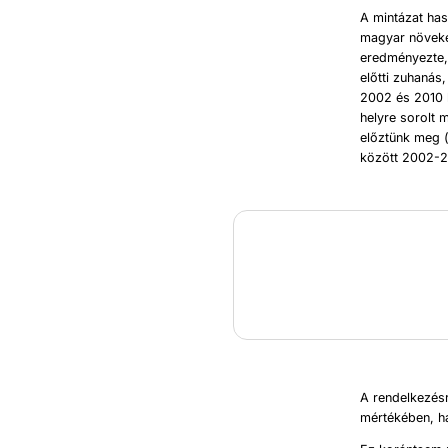
A mintázat has
magyar növeke
eredményezte, 
előtti zuhanás
2002 és 2010 k
helyre sorolt 
előztünk meg 
között 2002-20
A rendelkezés
mértékében, ha