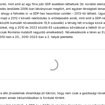
onló, mint amit az egy főre jutó GDP esetében láthattunk (ld. korábbi ele
dés lendülete 2006-ban látványosan megtört, ami egyben térségbeli lema
ahogy a felívelés is –a GDP-hez hasonlóan szintén – 2013-tól látható. Ug
, majd a 2012-t követő nekilódulás is erőteljesebb annál, mint amit a GDP-né
özötti kumulált növekedésünk (9,9 százalék) a térség hét országa közül a
minket, míg a 2010 és 2023 közötti 63 százalékos bővüléssel a hétből öt o
(csak Románia mutatott nagyobb emelkedést). Növekedésünk e téren az E
10-ben a 20., 2010-2023-ban a 2. helyet jelentette.
re álló jövedelmek dinamikája jól tükrözi, hogy nem csak a gazdasági növ
nem annak inkluzivitásában is fordulat történt.