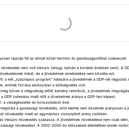
yosan rajzolja fel az elmúlt közel harminc év gazdaságpolitikai szakaszait.
a növekedés nem volt inkluzív (ahogy nyilván a korábbi években sem). A 
növekedésnek indult, de a jövedelmek emelkedése nem követte ezt.
: a két „száznapos program” hatására a jövedelmek a GDP-nél nagyobb
k, aminek forrása elsősorban a költségvetés volt.
(még bőven a világválság előtt) kemény restrikció, a jövedelmek megvágás
a GDP zuhanása miatt nőtt a jövedelmek aránya a GDP-hez képest.
: a válságkezelés és konszolidáció évei.
 meglódul a gazdasági növekedés, amit eleinte nem követnek arányosan a 
ebb növekedés miatt az egymáshoz viszonyított arány csökken.
 az inkluzív növekedés szakasza. A jövedelmek növekedése nem csak eléri
azdasági növekedést. A 2002-2005-ös időszakkal ellentétben ennek motor