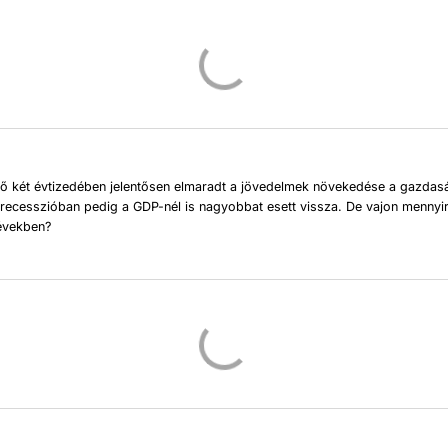
ső két évtizedében jelentősen elmaradt a jövedelmek növekedése a gazdas
recesszióban pedig a GDP-nél is nagyobbat esett vissza. De vajon mennyir
 években?