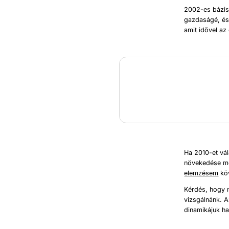
2002-es báziso
gazdaságé, és
amit idővel az 
Ha 2010-et vál
növekedése mé
elemzésem
köv
Kérdés, hogy 
vizsgálnánk. A
dinamikájuk ha