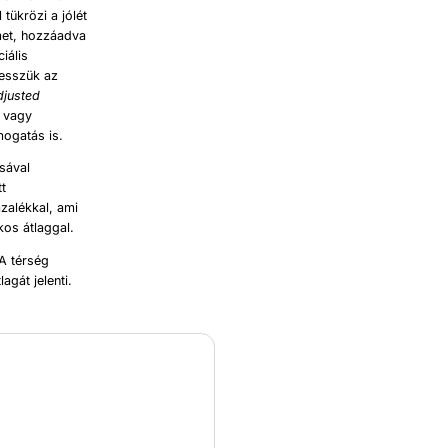
 tükrözi a jólét
met, hozzáadva
iális
vesszük az
djusted
s vagy
mogatás is.
sával
tt
zalékkal, ami
kos átlaggal.
(A térség
agát jelenti.