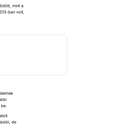
ődött, mint a
013-ban volt,
edelmek
ábbi
 be.
tóit
ástól, de