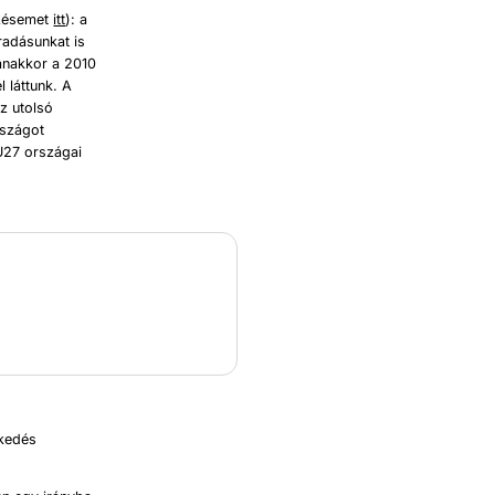
mzésemet
itt
): a
radásunkat is
yanakkor a 2010
l láttunk. A
z utolsó
rszágot
U27 országai
ekedés