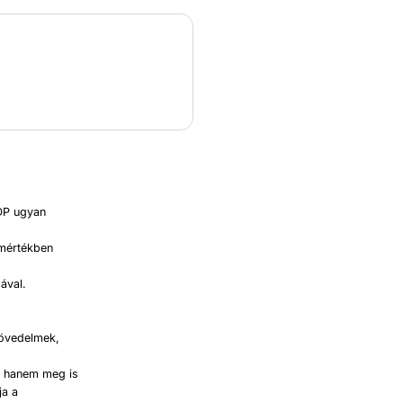
GDP ugyan
 mértékben
ával.
jövedelmek,
, hanem meg is
ja a