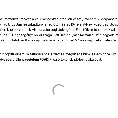
ai mezőnyt Szlovénia és Csehország stabilan vezeti, mögöttük Magyaror
n volt. Ezután leszakadtunk a régiótól, és 2010-re a V4-ek között az utols
innen kapaszkodtunk vissza a térségi dobogóra. Ellentétben tehát azokkal az
t „az EU legszegényebb országa” lettünk, és „már Románia is” elhagyott m
óléti mutatóban 8 országot előzünk, köztük két V4-ország mellett jelentős 
ek mögötti dinamika feltárásához érdemes megvizsgálnunk az egy főre jutó
elkezésre álló jövedelem
(GADI)
reálértékének időbeli alakulását.