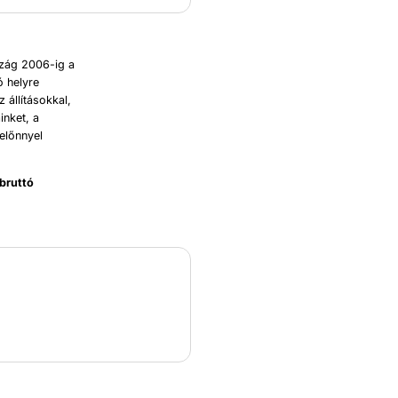
szág 2006-ig a
ó helyre
 állításokkal,
inket, a
előnnyel
bruttó