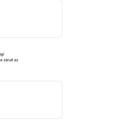
ági
e zárult az