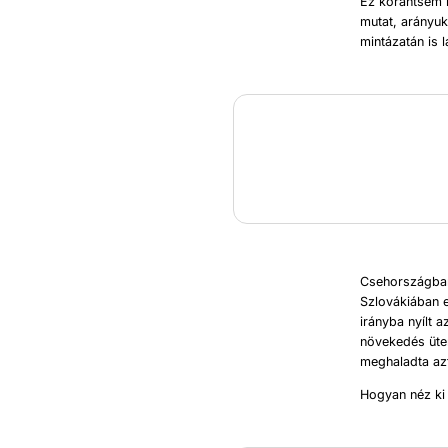
Ez korántsem 
mutat, arányuk
mintázatán is l
Csehországban
Szlovákiában 
irányba nyílt 
növekedés ütem
meghaladta az
Hogyan néz ki