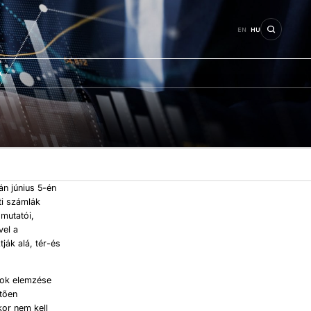
EN
HU
k
án június 5-én
ti számlák
 mutatói,
vel a
ják alá, tér-és
atok elemzése
etően
kor nem kell