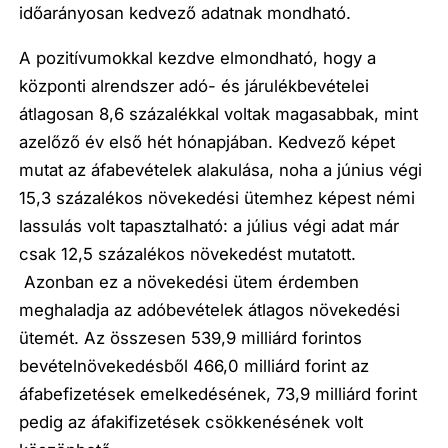
időarányosan kedvező adatnak mondható.
A pozitívumokkal kezdve elmondható, hogy a
központi alrendszer adó- és járulékbevételei
átlagosan 8,6 százalékkal voltak magasabbak, mint
azelőző év első hét hónapjában. Kedvező képet
mutat az áfabevételek alakulása, noha a június végi
15,3 százalékos növekedési ütemhez képest némi
lassulás volt tapasztalható: a július végi adat már
csak 12,5 százalékos növekedést mutatott.
Azonban ez a növekedési ütem érdemben
meghaladja az adóbevételek átlagos növekedési
ütemét. Az összesen 539,9 milliárd forintos
bevételnövekedésből 466,0 milliárd forint az
áfabefizetések emelkedésének, 73,9 milliárd forint
pedig az áfakifizetések csökkenésének volt