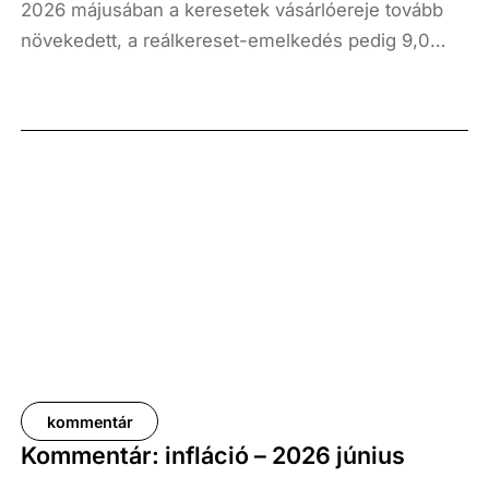
2026 májusában a keresetek vásárlóereje tovább
növekedett, a reálkereset-emelkedés pedig 9,0
százalék volt az elmúlt év azonos időszakához
képest. A bruttó átlagkereset emelkedése 8,7
százalékot, a nettóé 11,0 százalékot tett ki, emellett
a bruttó mediánkereset értéke 9,5, a nettó mediáné
pedig 11,5 százalékkal haladta meg a tavalyi értékét.
kommentár
Kommentár: infláció – 2026 június