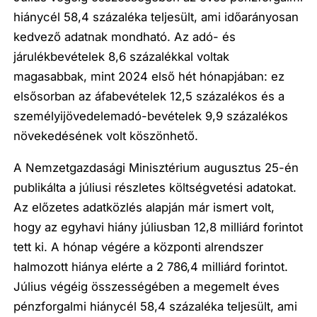
hiánycél 58,4 százaléka teljesült, ami időarányosan
kedvező adatnak mondható. Az adó- és
járulékbevételek 8,6 százalékkal voltak
magasabbak, mint 2024 első hét hónapjában: ez
elsősorban az áfabevételek 12,5 százalékos és a
személyijövedelemadó-bevételek 9,9 százalékos
növekedésének volt köszönhető.
A Nemzetgazdasági Minisztérium augusztus 25-én
publikálta a júliusi részletes költségvetési adatokat.
Az előzetes adatközlés alapján már ismert volt,
hogy az egyhavi hiány júliusban 12,8 milliárd forintot
tett ki. A hónap végére a központi alrendszer
halmozott hiánya elérte a 2 786,4 milliárd forintot.
Július végéig összességében a megemelt éves
pénzforgalmi hiánycél 58,4 százaléka teljesült, ami