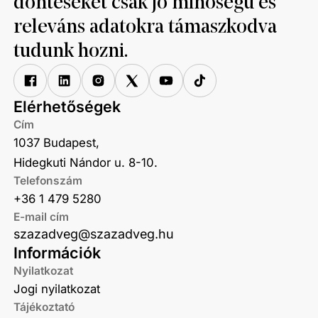
döntéseket csak jó minőségű és
releváns adatokra támaszkodva
tudunk hozni.
Elérhetőségek
Cím
1037 Budapest,
Hidegkuti Nándor u. 8-10.
Telefonszám
+36 1 479 5280
E-mail cím
szazadveg@szazadveg.hu
Információk
Nyilatkozat
Jogi nyilatkozat
Tájékoztató