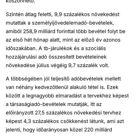
köszönhető.
Szintén átlag feletti, 9,9 százalékos növekedést
mutattak a személyijövedelemadó-bevételek,
amiből 258,9 milliárd forinttal több bevétel folyt be
az első hét hónap alatt, mint az előző év azonos
időszakában. A tb-járulékok és a szociális
hozzájárulási adó összesített bevételeinek
növekedése július végéig 9,7 százalék volt.
A többségében jól teljesítő adóbevételek mellett
van néhány kedvezőtlenül alakuló tétel is. Ezek
között a legnagyobb elmaradást a tervekhez képest
a társaságiadó-bevételek mutatják, itt az
előirányzott 27,5 százalékos növekedési tervhez
képest 4,3 százalékos csökkenést látunk, ami azt
jelenti, hogy időarányosan közel 220 milliárd