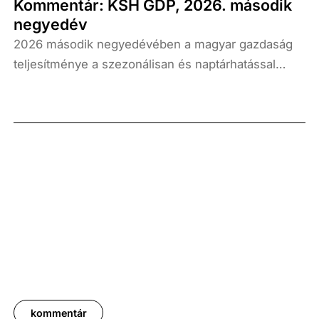
Kommentár: KSH GDP, 2026. második
negyedév
2026 második negyedévében a magyar gazdaság
teljesítménye a szezonálisan és naptárhatással
kiigazított és kiegyensúlyozott adatok szerint, az
előző év azonos időszakához képest 1,6
százalékkal, míg az előző negyedévhez képest 0,4
százalékkal bővült. Az adat némileg elmaradt az
elemzői várakozásoktól, ugyanakkor továbbra is
növekedési pályát jelez.
kommentár