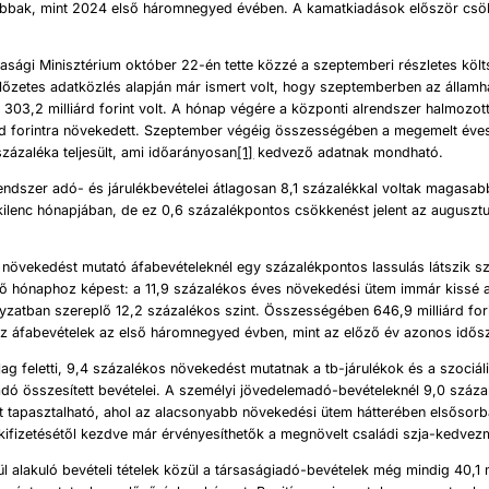
bbak, mint 2024 első háromnegyed évében. A kamatkiadások először csö
sági Minisztérium október 22-én tette közzé a szeptemberi részletes költ
lőzetes adatközlés alapján már ismert volt, hogy szeptemberben az államh
 303,2 milliárd forint volt. A hónap végére a központi alrendszer halmozot
árd forintra növekedett. Szeptember végéig összességében a megemelt éve
százaléka teljesült, ami időarányosan
[1]
kedvező adatnak mondható.
endszer adó- és járulékbevételei átlagosan 8,1 százalékkal voltak magasab
kilenc hónapjában, de ez 0,6 százalékpontos csökkenést jelent az auguszt
ti növekedést mutató áfabevételeknél egy százalékpontos lassulás látszik 
ző hónaphoz képest: a 11,9 százalékos éves növekedési ütem immár kissé 
nyzatban szereplő 12,2 százalékos szint. Összességében 646,9 milliárd fori
 áfabevételek az első háromnegyed évben, mint az előző év azonos idős
lag feletti, 9,4 százalékos növekedést mutatnak a tb-járulékok és a szociál
adó összesített bevételei. A személyi jövedelemadó-bevételeknél 9,0 száz
 tapasztalható, ahol az alacsonyabb növekedési ütem hátterében elsősorba
k kifizetésétől kezdve már érvényesíthetők a megnövelt családi szja-kedve
l alakuló bevételi tételek közül a társaságiadó-bevételek még mindig 40,1 m