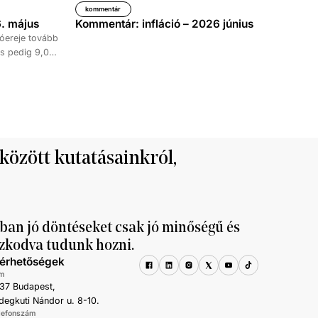
kommentár
. május
Kommentár: infláció – 2026 június
óereje tovább
s pedig 9,0
időszakához
kedése 8,7
tett ki,
ke 9,5, a
al haladta meg
 között kutatásainkról,
ban jó döntéseket csak jó minőségű és
zkodva tudunk hozni.
lérhetőségek
m
37 Budapest,
degkuti Nándor u. 8-10.
lefonszám