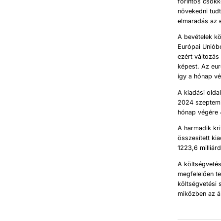
forintos csök
növekedni tudt
elmaradás az 
A bevételek kö
Európai Unióbó
ezért változás
képest. Az eur
így a hónap vé
A kiadási olda
2024 szeptemb
hónap végére 4
A harmadik kri
összesített ki
1223,6 milliár
A költségvetés
megfelelően te
költségvetési 
miközben az á