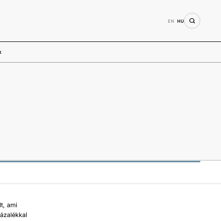
EN
HU
k
t, ami
ázalékkal