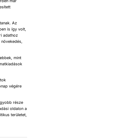
erben már
sített
ítanak. Az
en is így volt,
ri adathoz
 a növekedés,
sebbek, mint
matkiadások
atok
hónap végére
nagyobb része
adási oldalon a
ikus területet,