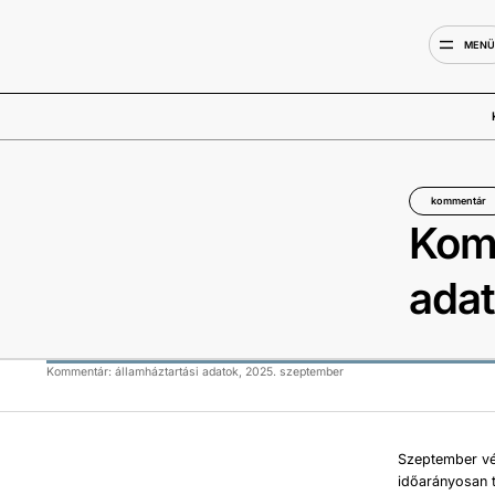
MEN
kommentár
Komm
adat
Kommentár: államháztartási adatok, 2025. szeptember
Szeptember vé
időarányosan 