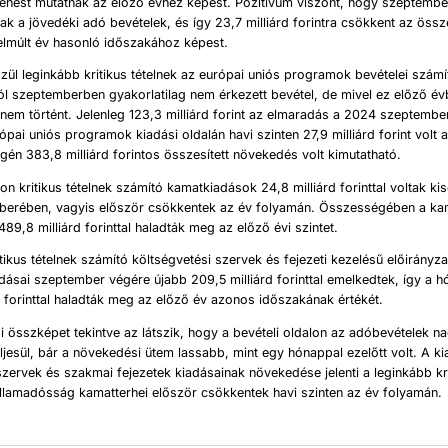
kenést mutatnak az előző évhez képest. Pozitívum viszont, hogy szeptemb
ak a jövedéki adó bevételek, és így 23,7 milliárd forintra csökkent az össze
elmúlt év hasonló időszakához képest.
zül leginkább kritikus tételnek az európai uniós programok bevételei szám
l szeptemberben gyakorlatilag nem érkezett bevétel, de mivel ez előző évb
 nem történt. Jelenleg 123,3 milliárd forint az elmaradás a 2024 szeptembe
ópai uniós programok kiadási oldalán havi szinten 27,9 milliárd forint volt
gén 383,8 milliárd forintos összesített növekedés volt kimutatható.
lon kritikus tételnek számító kamatkiadások 24,8 milliárd forinttal voltak ki
erében, vagyis először csökkentek az év folyamán. Összességében a ka
89,8 milliárd forinttal haladták meg az előző évi szintet.
tikus tételnek számító költségvetési szervek és fejezeti kezelésű előirányz
adásai szeptember végére újabb 209,5 milliárd forinttal emelkedtek, így a 
d forinttal haladták meg az előző év azonos időszakának értékét.
i összképet tekintve az látszik, hogy a bevételi oldalon az adóbevételek 
ljesül, bár a növekedési ütem lassabb, mint egy hónappal ezelőtt volt. A ki
szervek és szakmai fejezetek kiadásainak növekedése jelenti a leginkább krit
llamadósság kamatterhei először csökkentek havi szinten az év folyamán.