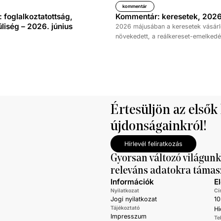
kommentár
foglalkoztatottság,
Kommentár: keresetek, 2026
iség – 2026. június
2026 májusában a keresetek vásárl
növekedett, a reálkereset-emelkedé
százalék volt az elmúlt év azonos 
képest. A bruttó átlagkereset emel
százalékot, a nettóé 11,0 százalékot 
emellett a bruttó mediánkereset érté
nettó mediáné pedig 11,5 százalékk
a tavalyi értékét.
Értesüljön az elsők
újdonságainkról!
Hírlevél feliratkozás
Gyorsan változó világunk
releváns adatokra támas
Információk
E
Nyilatkozat
Cí
Jogi nyilatkozat
10
Tájékoztató
Hi
Impresszum
Te