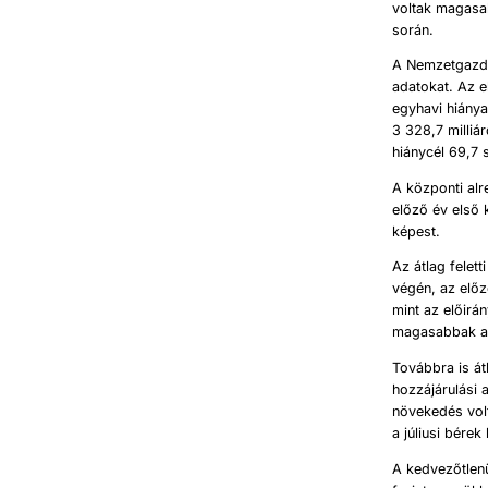
voltak magasa
során.
A Nemzetgazda
adatokat. Az e
egyhavi hiánya
3 328,7 milli
hiánycél 69,7 
A központi alr
előző év első 
képest.
Az átlag felet
végén, az elő
mint az előirá
magasabbak az
Továbbra is át
hozzájárulási 
növekedés volt
a júliusi bére
A kedvezőtlenü