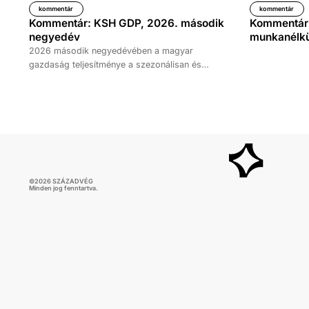
kommentár
kommentár
Kommentár: KSH GDP, 2026. második
Kommentár: 
negyedév
munkanélkül
2026 második negyedévében a magyar
gazdaság teljesítménye a szezonálisan és
naptárhatással kiigazított és kiegyensúlyozott
adatok szerint, az előző év azonos időszakához
képest 1,6 százalékkal, míg az előző
negyedévhez képest 0,4 százalékkal bővült. Az
adat némileg elmaradt az elemzői várakozásoktól,
ugyanakkor továbbra is növekedési pályát jelez.
©
2026
SZÁZADVÉG
Minden jog fenntartva.