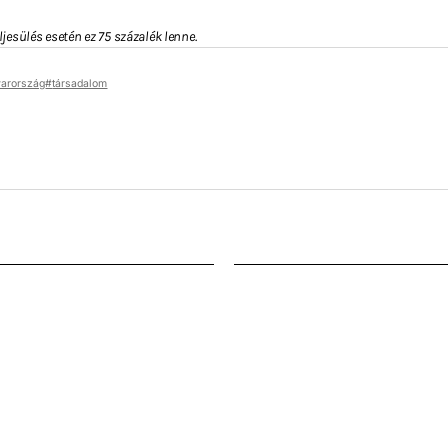
ljesülés esetén ez 75 százalék lenne.
arország
társadalom