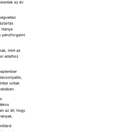
kkentek az év
ségvetési
áztartás
t hiánya
s pénzforgalmi
bak, mint az
usi adathoz
szeptember
alacsonyabb,
nttal voltak
zakában.
is
alékos
n az áll, hogy
zmények.
illiárd