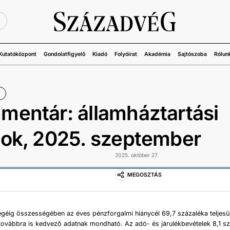
Ü
Kutatóközpont
Gondolatfigyelő
Kiadó
Folyóirat
Akadémia
Sajtószoba
Rólun
entár: államháztartási
ok, 2025. szeptember
2025. október 27.
MEGOSZTÁS
géig összességében az éves pénzforgalmi hiánycél 69,7 százaléka teljesül
továbbra is kedvező adatnak mondható. Az adó- és járulékbevételek 8,1 sz