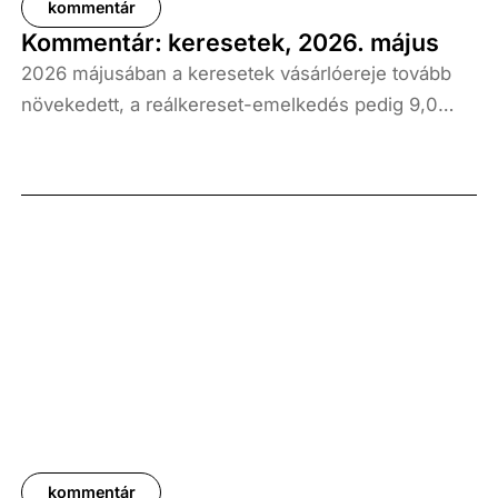
kommentár
Kommentár: keresetek, 2026. május
2026 májusában a keresetek vásárlóereje tovább
növekedett, a reálkereset-emelkedés pedig 9,0
százalék volt az elmúlt év azonos időszakához
képest. A bruttó átlagkereset emelkedése 8,7
százalékot, a nettóé 11,0 százalékot tett ki, emellett
a bruttó mediánkereset értéke 9,5, a nettó mediáné
pedig 11,5 százalékkal haladta meg a tavalyi értékét.
kommentár