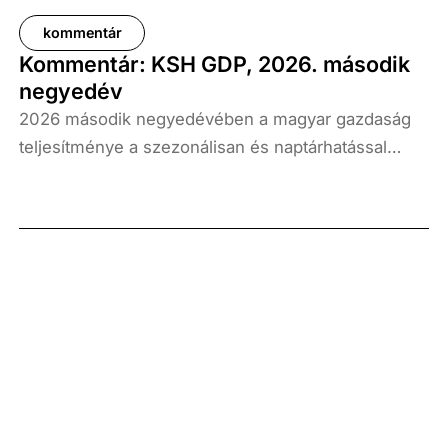
kommentár
Kommentár: KSH GDP, 2026. második
negyedév
2026 második negyedévében a magyar gazdaság
teljesítménye a szezonálisan és naptárhatással
kiigazított és kiegyensúlyozott adatok szerint, az
előző év azonos időszakához képest 1,6
százalékkal, míg az előző negyedévhez képest 0,4
százalékkal bővült. Az adat némileg elmaradt az
elemzői várakozásoktól, ugyanakkor továbbra is
növekedési pályát jelez.