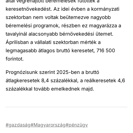
által végrehajtott béremelések fűtötték a
keresetnövekedést. Az idei évben a kormányzati
szektorban nem voltak beütemezve nagyobb
béremelési programok, részben ez magyarázza a
tavalyinál alacsonyabb bérnövekedési ütemet.
Áprilisban a vállalati szektorban mérték a
legmagasabb átlagos bruttó keresetet, 716 500
forintot.
Prognózisunk szerint 2025-ben a bruttó
átlagkeresetek 8,4 százalékkal, a reálkeresetek 4,6
százalékkal tovább emelkednek majd.
gazdaság
Magyarország
pénzügy