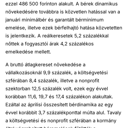
ezzel 486 500 forinton alakult. A bérek dinamikus
növekedésére továbbra is közvetlen hatással van a
januári minimálbér és garantált bérminimum
emelése, illetve ezek bérfelhajtó hatása közvetetten
is jelentkezik. A reálkeresetek 5,2 százalékkal
nőttek a fogyasztói árak 4,2 százalékos
emelkedése mellett.
A bruttó átlagkereset növekedése a
vállalkozásoknál 9,9 százalék, a költségvetési
szférában 8,4 százalék, illetve a nonprofit
szektorban 12,5 százalék volt, ezek egy évvel
korábban 11,6, 19,7 és 17,4 százalékon alakultak.
Ezáltal az áprilisi összesített bérdinamika az egy
évvel korábbit 3,7 százalékponttal múlta alul. Tavaly
a költségvetési és nonprofit szférában a kormány