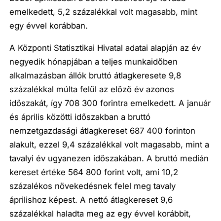
emelkedett, 5,2 százalékkal volt magasabb, mint
egy évvel korábban.
A Központi Statisztikai Hivatal adatai alapján az év
negyedik hónapjában a teljes munkaidőben
alkalmazásban állók bruttó átlagkeresete 9,8
százalékkal múlta felül az előző év azonos
időszakát, így 708 300 forintra emelkedett. A január
és április közötti időszakban a bruttó
nemzetgazdasági átlagkereset 687 400 forinton
alakult, ezzel 9,4 százalékkal volt magasabb, mint a
tavalyi év ugyanezen időszakában. A bruttó medián
kereset értéke 564 800 forint volt, ami 10,2
százalékos növekedésnek felel meg tavaly
áprilishoz képest. A nettó átlagkereset 9,6
százalékkal haladta meg az egy évvel korábbit,