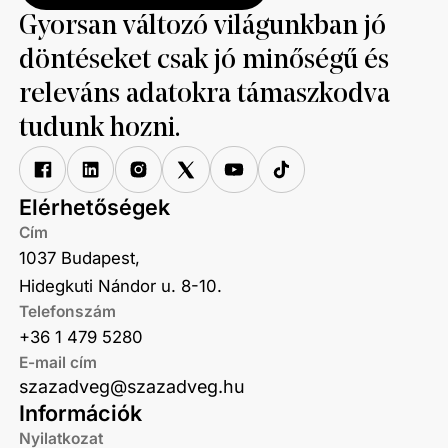
Gyorsan változó világunkban jó
döntéseket csak jó minőségű és
releváns adatokra támaszkodva
tudunk hozni.
Elérhetőségek
Cím
1037 Budapest,
Hidegkuti Nándor u. 8-10.
Telefonszám
+36 1 479 5280
E-mail cím
szazadveg@szazadveg.hu
Információk
Nyilatkozat