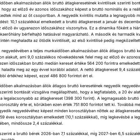
időben alkalmazásban állók bruttó átlagkeresetének kvintilisek szerinti bon
 hogy az előző év azonos időszakához képest a bruttó nominális és a reá
edtek mind az öt csoportban. A negyedik kvintilis mutatta a legnagyobb 
ést: 10,1 százalékkal emelkedett a bruttó átlagkereset a január és decembe
z előző év ugyanazon időszakához viszonyítva. Ez a dinamika főként a h
kaerőhiány bérfelhajtó hatásával magyarázható. A második és harmadik kvi
ntén meghaladta az ötödik kvintilisét, az első kvintilisé pedig megközelítet
 negyedévében a teljes munkaidőben alkalmazásban állók átlagos bruttó k
ton alakult, ami 9,0 százalékos növekedésnek felel meg az előző év azono
ezen időszakban bruttó medián kereset értéke 564 200 forintra emelkedett
l haladta meg az egy évvel korábbi adatot. A nettó átlagkereset 9,4 százalé
bbi értékhez képest, ezzel 486 800 forintot ért el.
aidőben alkalmazásban állók átlagos bruttó keresetének negyedik negyedé
zerinti bontását vizsgálva megállapítható, hogy a legfiatalabb, a 20 év alat
a legalacsonyabb az átlagkereset (398 300 forint). A legmagasabb bruttó 
orosztály érte el, körükben ezen érték 751 800 forintot tett ki. Továbbá m
yedik negyedévéhez képest minden korosztályban nőttek az átlagkereset
9 éves korosztályban emelkedett (10,1 százalékkal), míg legkevésbé a leg
rében, mindössze 2,4 százalékkal.
zerint a bruttó bérek 2026-ban 7,1 százalékkal, míg 2027-ben 6,5 százalé
 tovább.