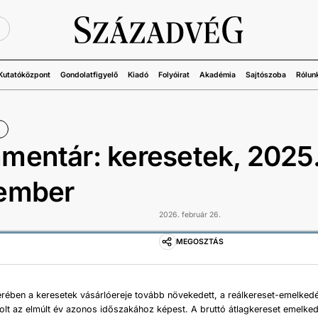
Ü
Kutatóközpont
Gondolatfigyelő
Kiadó
Folyóirat
Akadémia
Sajtószoba
Rólun
entár: keresetek, 2025
ember
2026. február 26.
MEGOSZTÁS
ében a keresetek vásárlóereje tovább növekedett, a reálkereset-emelked
olt az elmúlt év azonos időszakához képest. A bruttó átlagkereset emelke