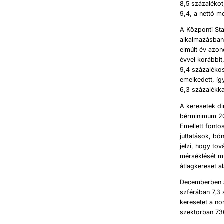
8,5 százalékot
9,4, a nettó m
A Központi Sta
alkalmazásban 
elmúlt év azon
évvel korábbit
9,4 százaléko
emelkedett, íg
6,3 százalékka
A keresetek d
bérminimum 202
Emellett font
juttatások, b
jelzi, hogy to
mérséklését mu
átlagkereset a
Decemberben a 
szférában 7,3 
keresetet a no
szektorban 736