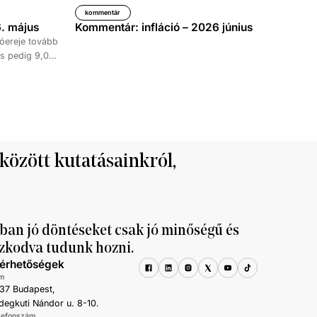
kommentár
. május
Kommentár: infláció – 2026 június
óereje tovább
s pedig 9,0
időszakához
kedése 8,7
tett ki,
ke 9,5, a
al haladta meg
 között kutatásainkról,
ban jó döntéseket csak jó minőségű és
zkodva tudunk hozni.
lérhetőségek
m
37 Budapest,
degkuti Nándor u. 8-10.
lefonszám