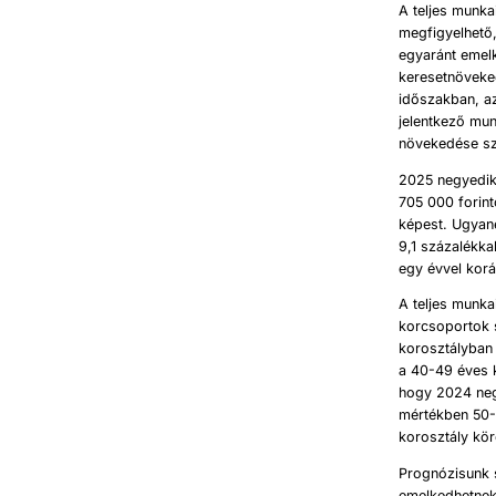
A teljes munka
megfigyelhető,
egyaránt emelk
keresetnöveked
időszakban, a
jelentkező mun
növekedése szi
2025 negyedik
705 000 forin
képest. Ugyan
9,1 százalékka
egy évvel korá
A teljes munk
korcsoportok s
korosztályban 
a 40-49 éves k
hogy 2024 neg
mértékben 50-5
korosztály kö
Prognózisunk s
emelkedhetnek