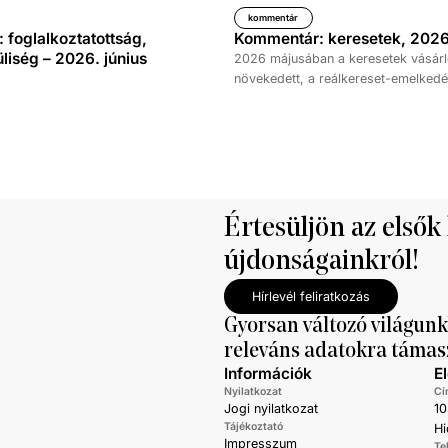
kommentár
foglalkoztatottság,
Kommentár: keresetek, 2026
iség – 2026. június
2026 májusában a keresetek vásárl
növekedett, a reálkereset-emelkedé
százalék volt az elmúlt év azonos 
képest. A bruttó átlagkereset emel
százalékot, a nettóé 11,0 százalékot 
emellett a bruttó mediánkereset érté
nettó mediáné pedig 11,5 százalékk
a tavalyi értékét.
Értesüljön az elsők
újdonságainkról!
Hírlevél feliratkozás
Gyorsan változó világunk
releváns adatokra támas
Információk
E
Nyilatkozat
Cí
Jogi nyilatkozat
10
Tájékoztató
Hi
Impresszum
Te