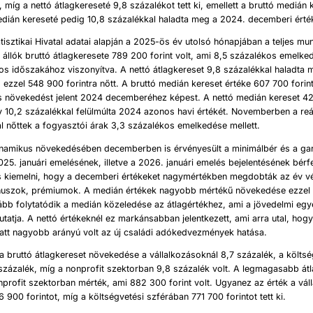
, míg a nettó átlagkereseté 9,8 százalékot tett ki, emellett a bruttó medián 
edián kereseté pedig 10,8 százalékkal haladta meg a 2024. decemberi érté
tisztikai Hivatal adatai alapján a 2025-ös év utolsó hónapjában a teljes m
állók bruttó átlagkeresete 789 200 forint volt, ami 8,5 százalékos emelked
os időszakához viszonyítva. A nettó átlagkereset 9,8 százalékkal haladta
, ezzel 548 900 forintra nőtt. A bruttó medián kereset értéke 607 700 forint
s növekedést jelent 2024 decemberéhez képest. A nettó medián kereset 42
y 10,2 százalékkal felülmúlta 2024 azonos havi értékét. Novemberben a re
l nőttek a fogyasztói árak 3,3 százalékos emelkedése mellett.
inamikus növekedésében decemberben is érvényesült a minimálbér és a gar
5. januári emelésének, illetve a 2026. januári emelés bejelentésének bérfe
os kiemelni, hogy a decemberi értékeket nagymértékben megdobták az év vé
ónuszok, prémiumok. A medián értékek nagyobb mértékű növekedése ezzel 
vább folytatódik a medián közeledése az átlagértékhez, ami a jövedelmi eg
tatja. A nettó értékeknél ez markánsabban jelentkezett, ami arra utal, hog
latt nagyobb arányú volt az új családi adókedvezmények hatása.
bruttó átlagkereset növekedése a vállalkozásoknál 8,7 százalék, a költsé
százalék, míg a nonprofit szektorban 9,8 százalék volt. A legmagasabb át
nprofit szektorban mérték, ami 882 300 forint volt. Ugyanez az érték a válla
 900 forintot, míg a költségvetési szférában 771 700 forintot tett ki.