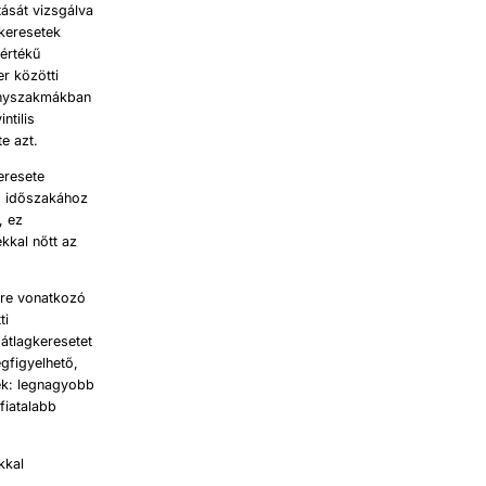
tását vizsgálva
lkeresetek
mértékű
r közötti
iányszakmákban
ntilis
te azt.
eresete
s időszakához
, ez
kkal nőtt az
vre vonatkozó
ti
átlagkeresetet
egfigyelhető,
ek: legnagyobb
fiatalabb
kkal