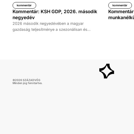
kommentár
kommentár
Kommentár: KSH GDP, 2026. második
Kommentár: 
negyedév
munkanélkül
2026 második negyedévében a magyar
gazdaság teljesítménye a szezonálisan és
naptárhatással kiigazított és kiegyensúlyozott
adatok szerint, az előző év azonos időszakához
képest 1,6 százalékkal, míg az előző
negyedévhez képest 0,4 százalékkal bővült. Az
adat némileg elmaradt az elemzői várakozásoktól,
ugyanakkor továbbra is növekedési pályát jelez.
©
2026
SZÁZADVÉG
Minden jog fenntartva.