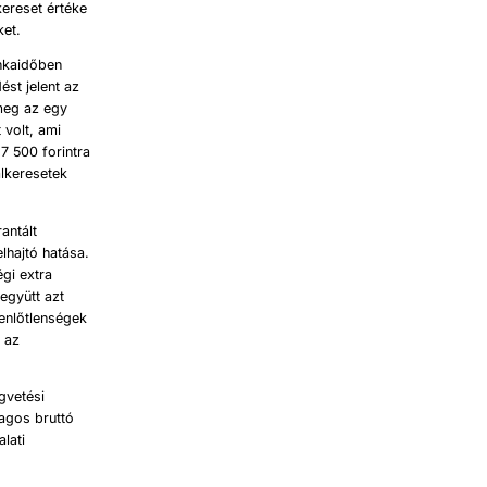
kereset értéke
ket.
unkaidőben
ést jelent az
 meg az egy
 volt, ami
7 500 forintra
álkeresetek
antált
lhajtó hatása.
gi extra
együtt azt
yenlőtlenségek
y az
gvetési
lagos bruttó
lati