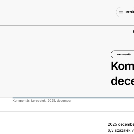
MEN
kommentár
Komm
dec
Kommentár: keresetek, 2025. december
2025 december
6,3 százalék v