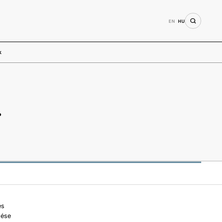
EN
HU
k
.
és
dése