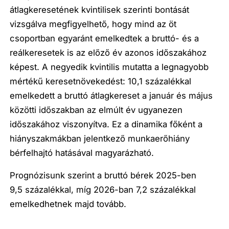
átlagkeresetének kvintilisek szerinti bontását
vizsgálva megfigyelhető, hogy mind az öt
csoportban egyaránt emelkedtek a bruttó- és a
reálkeresetek is az előző év azonos időszakához
képest. A negyedik kvintilis mutatta a legnagyobb
mértékű keresetnövekedést: 10,1 százalékkal
emelkedett a bruttó átlagkereset a január és május
közötti időszakban az elmúlt év ugyanezen
időszakához viszonyítva. Ez a dinamika főként a
hiányszakmákban jelentkező munkaerőhiány
bérfelhajtó hatásával magyarázható.
Prognózisunk szerint a bruttó bérek 2025-ben
9,5 százalékkal, míg 2026-ban 7,2 százalékkal
emelkedhetnek majd tovább.