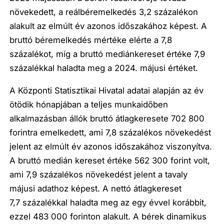
növekedett, a reálbéremelkedés 3,2 százalékon
alakult az elmúlt év azonos időszakához képest. A
bruttó béremelkedés mértéke elérte a 7,8
százalékot, míg a bruttó mediánkereset értéke 7,9
százalékkal haladta meg a 2024. májusi értéket.
A Központi Statisztikai Hivatal adatai alapján az év
ötödik hónapjában a teljes munkaidőben
alkalmazásban állók bruttó átlagkeresete 702 800
forintra emelkedett, ami 7,8 százalékos növekedést
jelent az elmúlt év azonos időszakához viszonyítva.
A bruttó medián kereset értéke 562 300 forint volt,
ami 7,9 százalékos növekedést jelent a tavaly
májusi adathoz képest. A nettó átlagkereset
7,7 százalékkal haladta meg az egy évvel korábbit,
ezzel 483 000 forinton alakult. A bérek dinamikus