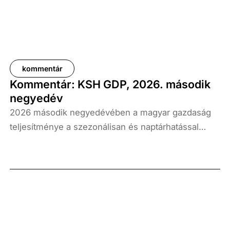
kommentár
Kommentár: KSH GDP, 2026. második
negyedév
2026 második negyedévében a magyar gazdaság
teljesítménye a szezonálisan és naptárhatással
kiigazított és kiegyensúlyozott adatok szerint, az
előző év azonos időszakához képest 1,6
százalékkal, míg az előző negyedévhez képest 0,4
százalékkal bővült. Az adat némileg elmaradt az
elemzői várakozásoktól, ugyanakkor továbbra is
növekedési pályát jelez.