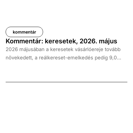
kommentár
Kommentár: keresetek, 2026. május
2026 májusában a keresetek vásárlóereje tovább
növekedett, a reálkereset-emelkedés pedig 9,0
százalék volt az elmúlt év azonos időszakához
képest. A bruttó átlagkereset emelkedése 8,7
százalékot, a nettóé 11,0 százalékot tett ki, emellett
a bruttó mediánkereset értéke 9,5, a nettó mediáné
pedig 11,5 százalékkal haladta meg a tavalyi értékét.