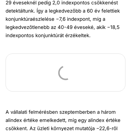
29 éveseknél pedig 2,0 indexpontos csökkenést
detektáltunk. Így a legkedvezőbb a 60 év felettiek
konjunktúraészlelése −7,6 indexpont, míg a
legkedvezőtlenebb az 40-49 éveseké, akik −18,5
indexpontos konjunktúrát érzékeltek.
A vállalati felmérésben szeptemberben a három
alindex értéke emelkedett, míg egy alindex értéke
csökkent. Az üzleti környezet mutatója −22,6-ről