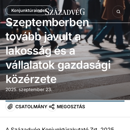
Konjunktúraindex
Szeptemberben
tovább javult a
lakosság és a
vállalatok gazdasági
közérzete
2025. szeptember 23.
CSATOLMÁNY
MEGOSZTÁS
A Századvég Konjunktúrakutató Zrt. 2025.