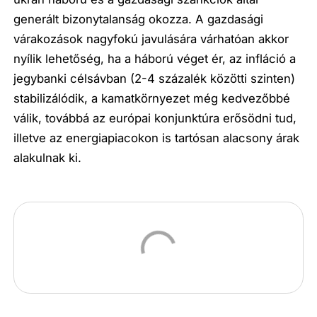
generált bizonytalanság okozza. A gazdasági
várakozások nagyfokú javulására várhatóan akkor
nyílik lehetőség, ha a háború véget ér, az infláció a
jegybanki célsávban (2-4 százalék közötti szinten)
stabilizálódik, a kamatkörnyezet még kedvezőbbé
válik, továbbá az európai konjunktúra erősödni tud,
illetve az energiapiacokon is tartósan alacsony árak
alakulnak ki.