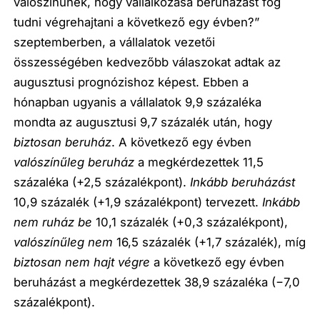
valószínűnek, hogy vállalkozása beruházást fog
tudni végrehajtani a következő egy évben?”
szeptemberben, a vállalatok vezetői
összességében kedvezőbb válaszokat adtak az
augusztusi prognózishoz képest. Ebben a
hónapban ugyanis a vállalatok 9,9 százaléka
mondta az augusztusi 9,7 százalék után, hogy
biztosan beruház
. A következő egy évben
valószínűleg beruház
a megkérdezettek 11,5
százaléka (+2,5 százalékpont).
Inkább beruházást
10,9 százalék (+1,9 százalékpont) tervezett.
Inkább
nem ruház be
10,1 százalék (+0,3 százalékpont),
valószínűleg nem
16,5 százalék (+1,7 százalék), míg
biztosan nem hajt végre
a következő egy évben
beruházást a megkérdezettek 38,9 százaléka (−7,0
százalékpont).