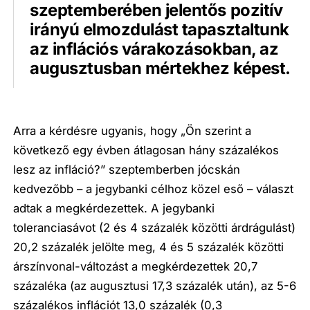
szeptemberében jelentős pozitív
irányú elmozdulást tapasztaltunk
az inflációs várakozásokban, az
augusztusban mértekhez képest.
Arra a kérdésre ugyanis, hogy „Ön szerint a
következő egy évben átlagosan hány százalékos
lesz az infláció?” szeptemberben jócskán
kedvezőbb – a jegybanki célhoz közel eső – választ
adtak a megkérdezettek. A jegybanki
toleranciasávot (2 és 4 százalék közötti árdrágulást)
20,2 százalék jelölte meg, 4 és 5 százalék közötti
árszínvonal-változást a megkérdezettek 20,7
százaléka (az augusztusi 17,3 százalék után), az 5-6
százalékos inflációt 13,0 százalék (0,3