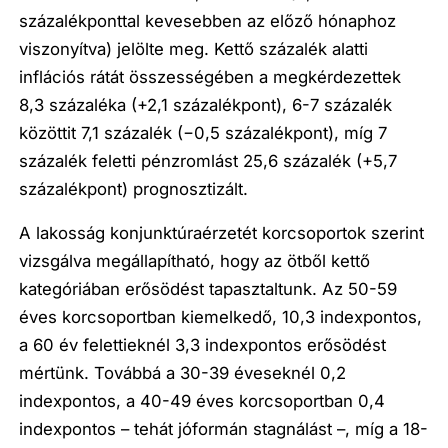
százalékponttal kevesebben az előző hónaphoz
viszonyítva) jelölte meg. Kettő százalék alatti
inflációs rátát összességében a megkérdezettek
8,3 százaléka (+2,1 százalékpont), 6-7 százalék
közöttit 7,1 százalék (−0,5 százalékpont), míg 7
százalék feletti pénzromlást 25,6 százalék (+5,7
százalékpont) prognosztizált.
A lakosság konjunktúraérzetét korcsoportok szerint
vizsgálva megállapítható, hogy az ötből kettő
kategóriában erősödést tapasztaltunk. Az 50-59
éves korcsoportban kiemelkedő, 10,3 indexpontos,
a 60 év felettieknél 3,3 indexpontos erősödést
mértünk. Továbbá a 30-39 éveseknél 0,2
indexpontos, a 40-49 éves korcsoportban 0,4
indexpontos – tehát jóformán stagnálást –, míg a 18-