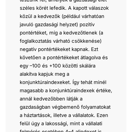
széles körét lefedik. A kapott válaszok
közül a kedvezők (például várhatóan
javuló gazdasági helyzet) pozitív
pontértéket, míg a kedvezőtlenek (a
foglalkoztatás várható csökkenése)
negatív pontértékeket kapnak. Ezt
követően a pontértékeket átlagolva és
egy –100 és +100 közötti skálára
alakítva kapjuk meg a
konjunktúraindexeket. Így tehát minél
magasabb a konjunktúraindexek értéke,
annál kedvezőbben látják a
gazdaságban végbemenő folyamatokat
a háztartások, illetve a vállalatok. Ezen
felül úgy a lakossági, mint a vállalati
felmérés esetében 4–4 alindexet is