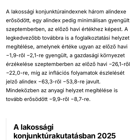
A lakossági konjunktúraindexnek három alindexe
erősödött, egy alindex pedig minimálisan gyengült
szeptemberben, az előző havi értékhez képest. A
legkedvezőbb továbbra is a foglalkoztatási helyzet
megítélése, amelynek értéke ugyan az előző havi
−1,9-ről −2,1-re gyengült, a gazdasági környezet
érzékelése szeptemberben az előző havi −26,1-ről
−22,0-re, míg az inflációs folyamatok észlelését
jelző alindex −63,3-ről −53,8-re javult.
Mindeközben az anyagi helyzet megítélése is
tovább erősödött −9,9-ről −8,7-re.
A lakossági
konjunktúrakutatásban 2025