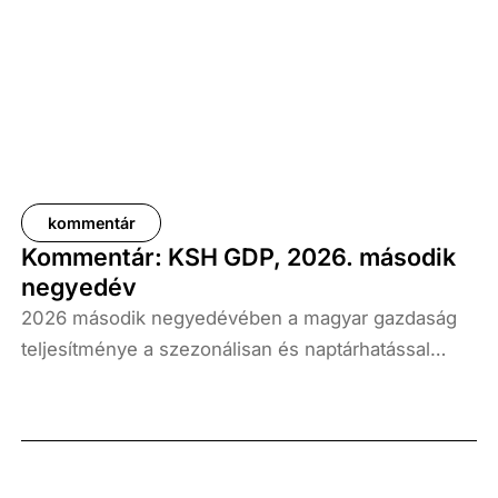
kommentár
Kommentár: KSH GDP, 2026. második
negyedév
2026 második negyedévében a magyar gazdaság
teljesítménye a szezonálisan és naptárhatással
kiigazított és kiegyensúlyozott adatok szerint, az
előző év azonos időszakához képest 1,6
százalékkal, míg az előző negyedévhez képest 0,4
százalékkal bővült. Az adat némileg elmaradt az