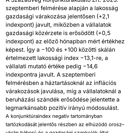
szeptemberi felmérése alapján a lakosság
gazdasági várakozása jelentősen (+2,1
indexpont) javult, miközben a vállalatok
gazdasági közérzete is erősödött (+0,5
indexpont) az előző hónapban mért értékhez
képest. Így a −100 és +100 közötti skálán
értelmezett lakossági index −13,1-re, a
vállalati mutató értéke pedig −14,6
indexpontra javult. A szeptemberi
felmérésben a háztartásoknál az inflációs
várakozások javulása, míg a vállalatoknál a
beruházási szándék erősödése jelentette a
legmarkánsabb pozitív irányú módosulást.
A konjunktúraindex negatív tartományban
tartózkodását jelentős részben az elhúzódó orosz–
ukrán háború és a gazdasági szankciók által