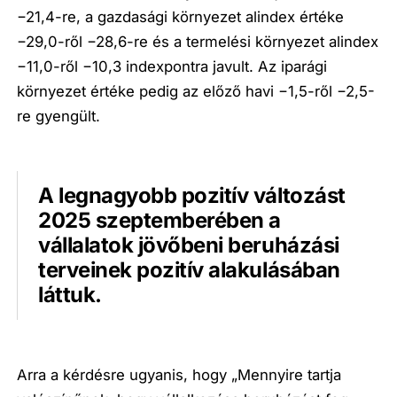
−21,4-re, a gazdasági környezet alindex értéke
−29,0-ről −28,6-re és a termelési környezet alindex
−11,0-ről −10,3 indexpontra javult. Az iparági
környezet értéke pedig az előző havi −1,5-ről −2,5-
re gyengült.
A legnagyobb pozitív változást
2025 szeptemberében a
vállalatok jövőbeni beruházási
terveinek pozitív alakulásában
láttuk.
Arra a kérdésre ugyanis, hogy „Mennyire tartja