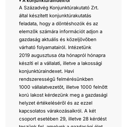
• A konjunktúraindexről
A Századvég Konjunktúrakutató Zrt.
által készített konjunktúrakutatás
feladata, hogy a döntéshozók és az
elemzők számára információt adjon a
gazdaság aktuális és közeljövőben
várható folyamatairól. Intézetünk
2019 augusztusa óta hónapról hónapra
készíti el a vállalati, illetve a lakossági
konjunktúraindexet. Havi
rendszerességű felmérésünkben
1000 vállalatvezetőt, illetve 1000 felnőtt
korú lakost kérdezünk meg a gazdasági
helyzet értékeléséről és az ezzel
kapcsolatos várakozásaikról. A két
csoport esetében 29, illetve 28 kérdést
teszünk fel, amelyek a gazdasági élet