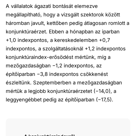
A vállalatok ágazati bontását elemezve
megállapítható, hogy a vizsgált szektorok között
háromban javult, kettőben pedig átlagosan romlott a
konjunktúraérzet. Ebben a hónapban az iparban
+1,0 indexpontos, a kereskedelemben +0,7
indexpontos, a szolgáltatásoknál +1,2 indexpontos
konjunktúraindex-erősödést mértünk, míg a
mezőgazdaságban −1,2 indexpontos, az
építőiparban −3,8 indexpontos csökkenést
észleltünk. Szeptemberben a mezőgazdaságban
mértük a legjobb konjunktúraérzetet (−14,0), a
leggyengébbet pedig az építőiparban (−17,5).