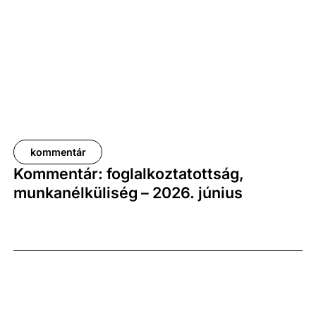
elemzői várakozásoktól, ugyanakkor továbbra is
növekedési pályát jelez.
kommentár
Kommentár: foglalkoztatottság,
munkanélküliség – 2026. június