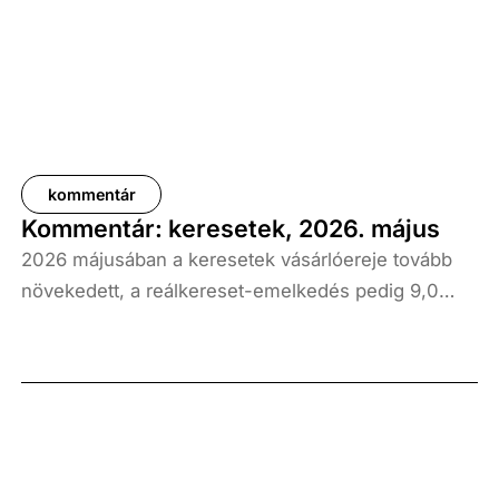
kommentár
Kommentár: keresetek, 2026. május
2026 májusában a keresetek vásárlóereje tovább
növekedett, a reálkereset-emelkedés pedig 9,0
százalék volt az elmúlt év azonos időszakához
képest. A bruttó átlagkereset emelkedése 8,7
százalékot, a nettóé 11,0 százalékot tett ki, emellett
a bruttó mediánkereset értéke 9,5, a nettó mediáné
pedig 11,5 százalékkal haladta meg a tavalyi értékét.