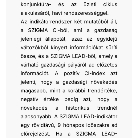
konjunktúra- és az üzleti ciklus
alakulásáról, havi rendszerességgel.
Az indikátorrendszer két mutatóból áll,
a SZIGMA CI-ből, ami a gazdaság
jelenlegi állapotát, azaz az egyidejű
változókból kinyert információkat sűríti
össze, és a SZIGMA LEAD-ből, amely a
várható gazdasági pályáról ad előzetes
információt. A pozitív CI-index azt
jelenti, hogy a gazdasági növekedés
magasabb, mint a korábbi trendértéke,
negatív értéke pedig azt, hogy a
növekedés a historikus trendnél
alacsonyabb. A SZIGMA LEAD-indikátor
egy rövidtávú, 9 hónapos időszakra ad
előrejelzést. Ha a SZIGMA LEAD-