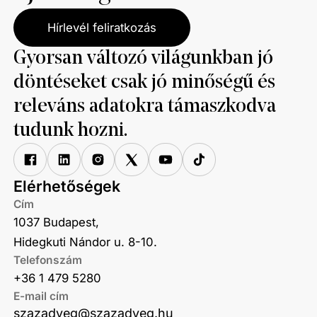
Hírlevél feliratkozás
Gyorsan változó világunkban jó
döntéseket csak jó minőségű és
releváns adatokra támaszkodva
tudunk hozni.
Elérhetőségek
Cím
1037 Budapest,
Hidegkuti Nándor u. 8-10.
Telefonszám
+36 1 479 5280
E-mail cím
szazadveg@szazadveg.hu