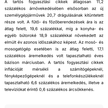
A tartós fogyasztási cikkek átlagosan 11,2
százalékos árnövekedésében elsősorban az új
személygépjárművek 20,7 drágulásának kitüntetett
része volt. A fűtő- és főzőberendezések ára is az
átlag felett, 19,6 százalékkal, míg a konyha- és
egyéb bútoroké 18,9 százalékkal növekedett az
elmúlt év azonos időszakához képest. Az mosó- és
mosogatógép esetében is az átlag feletti, 17,1
százalékos áremelkedés volt tapasztalható éves
bázison márciusban. A tartós fogyasztási cikkek
inflációját mérsékli a számítógépeknél,
fényképezőgépeknél és a telefonkészülékeknél
tapasztalható 6,6 százalékos áremelkedés, illetve a
televíziókat érintő 0,6 százalékos árcsökkenés.