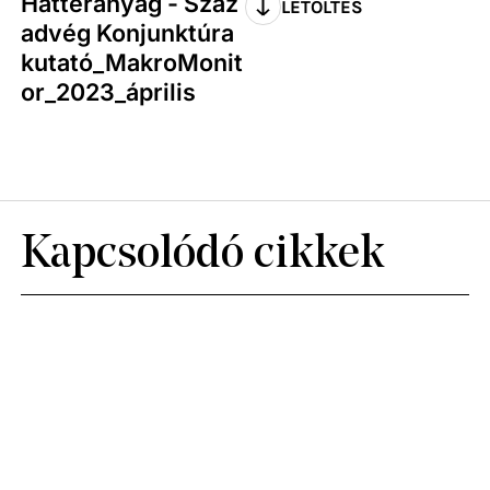
Háttéranyag - Száz
LETÖLTÉS
advég Konjunktúra
kutató_MakroMonit
or_2023_április
Kapcsolódó cikkek