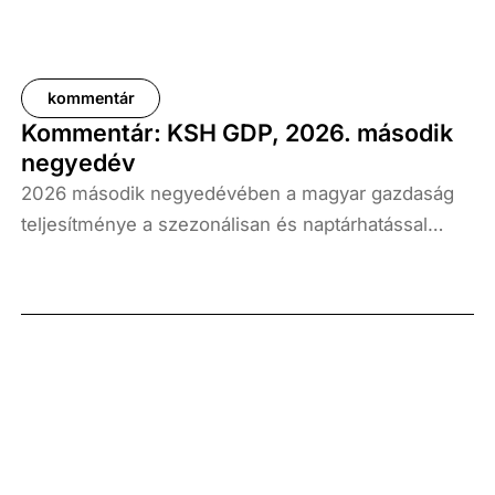
kommentár
Kommentár: KSH GDP, 2026. második
negyedév
2026 második negyedévében a magyar gazdaság
teljesítménye a szezonálisan és naptárhatással
kiigazított és kiegyensúlyozott adatok szerint, az
előző év azonos időszakához képest 1,6
százalékkal, míg az előző negyedévhez képest 0,4
százalékkal bővült. Az adat némileg elmaradt az
elemzői várakozásoktól, ugyanakkor továbbra is
növekedési pályát jelez.