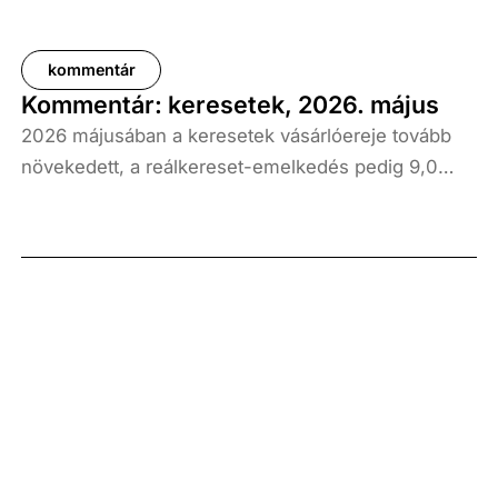
kommentár
Kommentár: keresetek, 2026. május
2026 májusában a keresetek vásárlóereje tovább
növekedett, a reálkereset-emelkedés pedig 9,0
százalék volt az elmúlt év azonos időszakához
képest. A bruttó átlagkereset emelkedése 8,7
százalékot, a nettóé 11,0 százalékot tett ki, emellett
a bruttó mediánkereset értéke 9,5, a nettó mediáné
pedig 11,5 százalékkal haladta meg a tavalyi értékét.