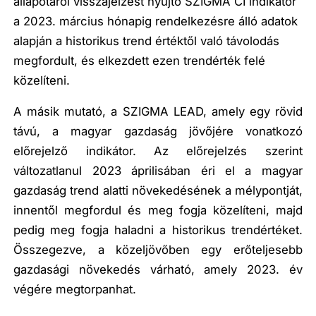
állapotáról visszajelzést nyújtó SZIGMA CI indikátor
a 2023. március hónapig rendelkezésre álló adatok
alapján a historikus trend értéktől való távolodás
megfordult, és elkezdett ezen trendérték felé
közelíteni.
A másik mutató, a SZIGMA LEAD, amely egy rövid
távú, a magyar gazdaság jövőjére vonatkozó
előrejelző indikátor. Az előrejelzés szerint
változatlanul 2023 áprilisában éri el a magyar
gazdaság trend alatti növekedésének a mélypontját,
innentől megfordul és meg fogja közelíteni, majd
pedig meg fogja haladni a historikus trendértéket.
Összegezve, a közeljövőben egy erőteljesebb
gazdasági növekedés várható, amely 2023. év
végére megtorpanhat.