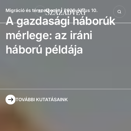
Migráció és térszerkezet
| 2026. július 10.
A gazdasági háborúk
mérlege: az iráni
háború példája
TOVÁBBI KUTATÁSAINK