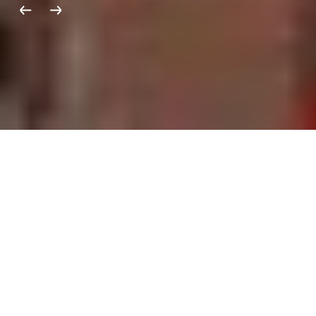
Küldetésünk
A Századvég küldetése, hogy segítsen a
tisztánlátásban, hogy minél jobb döntések
születhessenek. A jó döntésekhez pedig két
dolog kell: világos célok és lényegi
információk.
Kollégáink azon dolgoznak, hogy
megismerjék és megértsék a hazai és