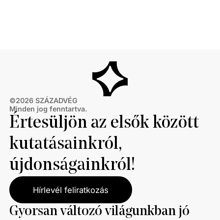
szükséges – fejlesztések megvalósítását. Kedvező
eredmény ugyanakkor, hogy a vizsgált
vállalkozások közel kétharmada tervezi, hogy
fejlesztéseket hajt majd végre a következő 2–3
évben, ami hozzájárulhat a vállalkozások
hatékonyabb és fentarthatóbb működéséhez.
©
2026
SZÁZADVÉG
Minden jog fenntartva.
Értesüljön az elsők között
kutatásainkról,
újdonságainkról!
Hírlevél feliratkozás
Gyorsan változó világunkban jó