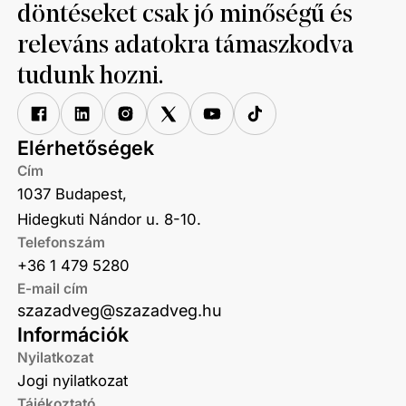
döntéseket csak jó minőségű és
releváns adatokra támaszkodva
tudunk hozni.
Elérhetőségek
Cím
1037 Budapest,
Hidegkuti Nándor u. 8-10.
Telefonszám
+36 1 479 5280
E-mail cím
szazadveg@szazadveg.hu
Információk
Nyilatkozat
Jogi nyilatkozat
Tájékoztató