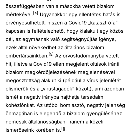
összefüggésben van a másokba vetett bizalom
[4]
mértékével.
Ugyanakkor egy ellentétes hatás is
érvényesülhetett, hiszen a Covid19 „katasztrófa”
kapcsán is feltételezhető, hogy kialakult egy közös
cél, az egymásnak való segítségnyújtás igénye,
ezek által növekedhet az általános bizalom
[5]
embertársainkban.
Az orvostudományba vetett
hit, illetve a Covid19 ellen megjelent oltások iránti
bizalom megkérdőjelezésének megjelenésével
megosztottság alakult ki (például a vírus jelenlétét
elismerők és a „vírustagadók” között), ami azonban
ismét a negatív irányba hajthatja társadalmi
kohéziónkat. Az utóbbi bomlasztó, negatív jelenség
önmagában is elegendő a bizalom gyengüléséhez
nemcsak általánosságban, hanem a közeli
[6]
ismerőseink körében is.