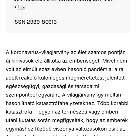
Péter
ISSN 2939-80613
A koronavírus-világjárvány az élet számos pontján
új kihívások elé állította az emberiséget. Mivel nem
volt az elmúlt száz évben hasonló pandémia, a rá
adott reakció különleges megmérettetést jelentett
egészségügyi, gazdasági és társadalmi
szempontból egyaránt. A világjárvány így méltán
hasonlítható katasztrófahelyzetekhez. Több korábbi
katasztrófa – legyen az természeti vagy emberi –
utáni kutatás során megfigyelték, hogy az emberek
egymáshoz fűződő viszonya változásokon esik át,