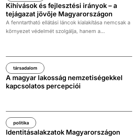
Kihívások és fejlesztési irányok – a
tejágazat jövője Magyarországon
A fenntartható ellátási láncok kialakítása nemcsak a
környezet védelmét szolgálja, hanem a
hatékonyabb erőforráskezelés és
költségcsökkentés révén hozzájárul a vállalatok
versenyképességének javításához is. Mindezek
ellenére a magyarországi tejszektor helyzetét
társadalom
vizsgáló kutatásunk eredményei azt mutatják, hogy
A magyar lakosság nemzetiségekkel
az ellátási láncban tapasztalható, a tejtermelők, a
kapcsolatos percepciói
feldolgozók és a kereskedők közötti
egyenlőtlenségek, valamint a munkaerőhiány és az
energiaválság jelentős problémákat okoz az
ágazatban működő vállalkozások számára. Ez pedig
politika
megnehezíti a – növekedéshez és a hatékonyabb
Identitásalakzatok Magyarországon
termelési, illetve feldolgozási eljárásokhoz