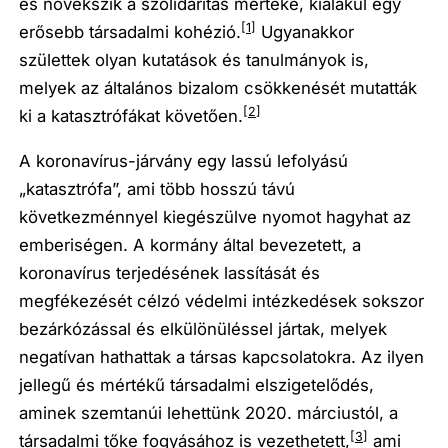
és növekszik a szolidaritás mértéke, kialakul egy
[1]
erősebb társadalmi kohézió.
Ugyanakkor
születtek olyan kutatások és tanulmányok is,
melyek az általános bizalom csökkenését mutatták
[2]
ki a katasztrófákat követően.
A koronavírus-járvány egy lassú lefolyású
„katasztrófa”, ami több hosszú távú
következménnyel kiegészülve nyomot hagyhat az
emberiségen. A kormány által bevezetett, a
koronavírus terjedésének lassítását és
megfékezését célzó védelmi intézkedések sokszor
bezárkózással és elkülönüléssel jártak, melyek
negatívan hathattak a társas kapcsolatokra. Az ilyen
jellegű és mértékű társadalmi elszigetelődés,
aminek szemtanúi lehettünk 2020. márciustól, a
[3]
társadalmi tőke fogyásához is vezethetett,
ami