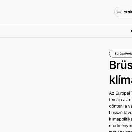
MEN
Európa Proje
Brüs
klím
Az Európai 
témája az e
dönteni a v
hosszú távú 
klímapoliti
eredményei 
mérlegelend