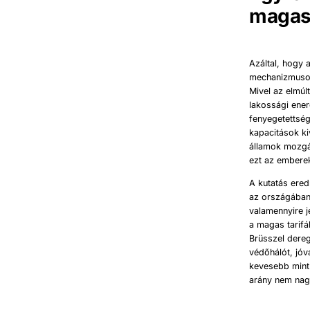
magas
Azáltal, hogy 
mechanizmusok
Mivel az elmúl
lakossági ener
fenyegetettsé
kapacitások ki
államok mozgá
ezt az emberek
A kutatás ered
az országában
valamennyire j
a magas tarifá
Brüsszel dereg
védőhálót, jóv
kevesebb mint
arány nem nag