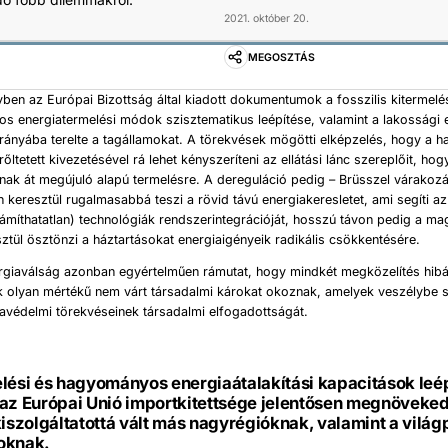
2021. október 20.
MEGOSZTÁS
évben az Európai Bizottság által kiadott dokumentumok a fosszilis kitermelé
s energiatermelési módok szisztematikus leépítése, valamint a lakossági 
irányába terelte a tagállamokat. A törekvések mögötti elképzelés, hogy a
őltetett kivezetésével rá lehet kényszeríteni az ellátási lánc szereplőit, ho
nak át megújuló alapú termelésre. A dereguláció pedig – Brüsszel várakozás
n keresztül rugalmasabbá teszi a rövid távú energiakeresletet, ami segíti a
zámíthatatlan) technológiák rendszerintegrációját, hosszú távon pedig a m
sztül ösztönzi a háztartásokat energiaigényeik radikális csökkentésére.
ergiaválság azonban egyértelműen rámutat, hogy mindkét megközelítés hibá
k olyan mértékű nem várt társadalmi károkat okoznak, amelyek veszélybe 
avédelmi törekvéseinek társadalmi elfogadottságát.
elési és hagyományos energiaátalakítási kapacitások leé
az Európai Unió importkitettsége jelentősen megnövekede
kiszolgáltatottá vált más nagyrégióknak, valamint a világ
oknak.