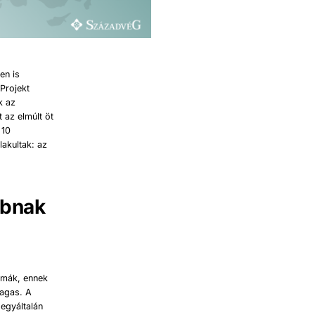
en is
Projekt
k az
 az elmúlt öt
 10
akultak: az
bbnak
lémák, ennek
magas. A
egyáltalán