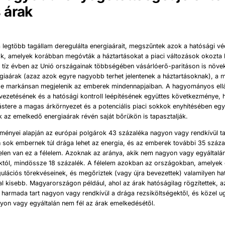
 árak
a legtöbb tagállam deregulálta energiaárait, megszűntek azok a hatósági v
, amelyek korábban megóvták a háztartásokat a piaci változások okozta 
t tíz évben az Unió országainak többségében vásárlóerő-paritáson is növe
giaárak (azaz azok egyre nagyobb terhet jelentenek a háztartásoknak), a m
ge markánsan megjelenik az emberek mindennapjaiban. A hagyományos ellá
vezetésének és a hatósági kontroll leépítésének együttes következménye, 
stere a magas árkörnyezet és a potenciális piaci sokkok enyhítésében egy
 az emelkedő energiaárak révén saját bőrükön is tapasztalják.
ményei alapján az európai polgárok 43 százaléka nagyon vagy rendkívül tar
 sok embernek túl drága lehet az energia, és az emberek további 35 száz
elen van ez a félelem. Azoknak az aránya, akik nem nagyon vagy egyáltalá
któl, mindössze 18 százalék. A félelem azokban az országokban, amelyek e
ulációs törekvéseinek, és megőriztek (vagy újra bevezettek) valamilyen ha
al kisebb. Magyarországon például, ahol az árak hatóságilag rögzítettek, 
 harmada tart nagyon vagy rendkívül a drága rezsiköltségektől, és közel 
yon vagy egyáltalán nem fél az árak emelkedésétől.