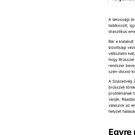
A lakossági ár
találkozott, í
drasztikus em
Bár a kialakul
bizottsági vez
változtatni ke
hogy Brüsszel 
rendszer beve
szén-dioxid-ki
A Századvég 20
brüsszeli tör
problémának ta
várják. Ráadás
válaszok az em
helyzet hatásá
Egyre 