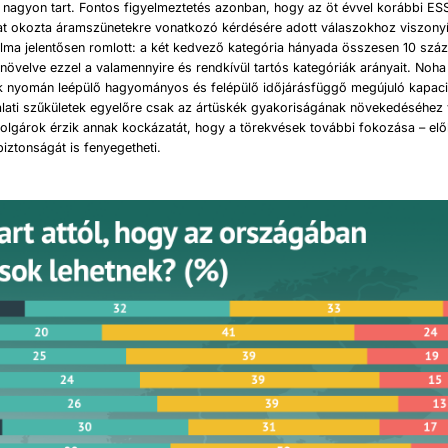
nagyon tart. Fontos figyelmeztetés azonban, hogy az öt évvel korábbi ES
lat okozta áramszünetekre vonatkozó kérdésére adott válaszokhoz viszony
lma jelentősen romlott: a két kedvező kategória hányada összesen 10 száz
övelve ezzel a valamennyire és rendkívül tartós kategóriák arányait. Noha 
k nyomán leépülő hagyományos és felépülő időjárásfüggő megújuló kapac
álati szűkületek egyelőre csak az ártüskék gyakoriságának növekedéséhez 
polgárok érzik annak kockázatát, hogy a törekvések további fokozása – el
biztonságát is fenyegetheti.