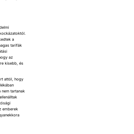
édelmi
kockázatoktól.
kedtek a
agas tarifák
tási
hogy az
re kisebb, és
t attól, hogy
alékában
n nem tartanak
llenálltak
tósági
az emberek
ugyanekkora