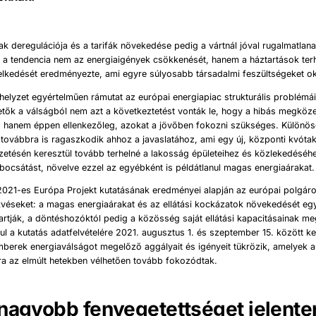
ak deregulációja és a tarifák növekedése pedig a vártnál jóval rugalmatlana
gy a tendencia nem az energiaigények csökkenését, hanem a háztartások ter
elkedését eredményezte, ami egyre súlyosabb társadalmi feszültségeket o
t helyzet egyértelműen rámutat az európai energiapiac strukturális problémái
etők a válságból nem azt a következtetést vonták le, hogy a hibás megköze
ll, hanem éppen ellenkezőleg, azokat a jövőben fokozni szükséges. Különö
továbbra is ragaszkodik ahhoz a javaslatához, ami egy új, központi kvóta
zetésén keresztül tovább terhelné a lakosság épületeihez és közlekedésé
bocsátást, növelve ezzel az egyébként is példátlanul magas energiaárakat.
21-es Európa Projekt kutatásának eredményei alapján az európai polgárok
ekvéseket: a magas energiaárakat és az ellátási kockázatok növekedését e
rtják, a döntéshozóktól pedig a közösség saját ellátási kapacitásainak me
ul a kutatás adatfelvételére 2021. augusztus 1. és szeptember 15. között ker
berek energiaválságot megelőző aggályait és igényeit tükrözik, amelyek a 
ra az elmúlt hetekben vélhetően tovább fokozódtak.
nagyobb fenyegetettséget jelente