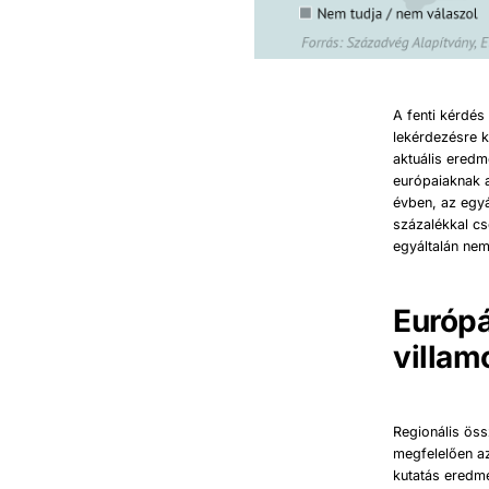
A fenti kérdé
lekérdezésre k
aktuális ered
európaiaknak a
évben, az egy
százalékkal c
egyáltalán nem
Európá
villam
Regionális öss
megfelelően az
kutatás eredm