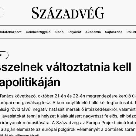
Ü
Kutatóközpont
Gondolatfigyelő
Kiadó
Folyóirat
Akadémia
Sajtószoba
Rólun
kt
szelnek változtatnia kell
apolitikáján
Tanács következő, október 21-én és 22-én megrendezésre kerülő ül
urópai energiaválság lesz. A kormányfők előtt álló két legfontosabb f
álság rövid távú, negatív hatásait mérséklő intézkedésekről, valamin
javaslatokat tenni a helyzet kialakulásért nagyrészt felelős, elhibázo
ka irányának módosítására. A Századvég az Európa Projekt című kut
alapján elemezte az európai polgárok véleményét a döntések során
ő főbb dilemmákról.