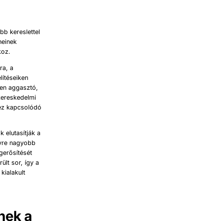
bb kereslettel
heinek
koz.
ra, a
lítéseiken
sen aggasztó,
kereskedelmi
hez kapcsolódó
 elutasítják a
gyre nagyobb
gerősítését
ült sor, így a
kialakult
nek a