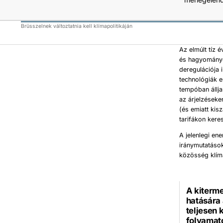
Brüsszelnek változtatnia kell klímapolitikáján
Az elmúlt tíz 
és hagyományo
deregulációja 
technológiák er
tempóban állja
az árjelzéseke
(és emiatt kis
tarifákon kere
A jelenlegi en
iránymutatáso
közösség klím
A kiterm
hatására 
teljesen 
folyamat