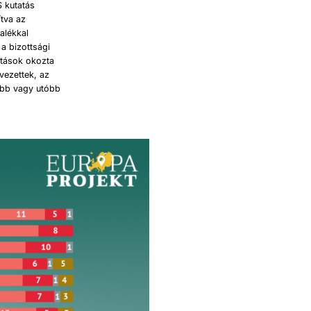
S kutatás
ítva az
alékkal
a bizottsági
itások okozta
vezettek, az
őbb vagy utóbb