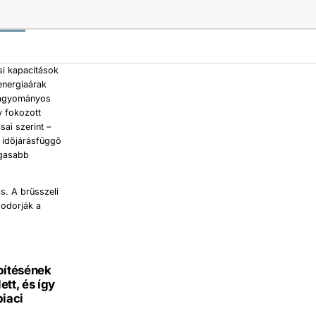
si kapacitások
energiaárak
 hagyományos
gy fokozott
ai szerint –
z időjárásfüggő
agasabb
s. A brüsszeli
sodorják a
pítésének
tt, és így
piaci