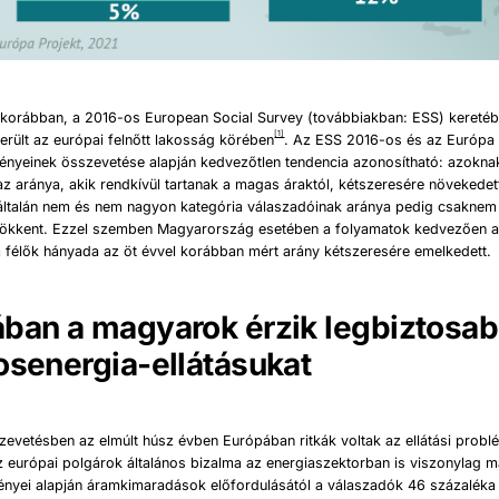
s korábban, a 2016-os European Social Survey (továbbiakban: ESS) keretéb
[1]
erült az európai felnőtt lakosság körében
. Az ESS 2016-os és az Európa 
ményeinek összevetése alapján kedvezőtlen tendencia azonosítható: azokna
z aránya, akik rendkívül tartanak a magas áraktól, kétszeresére növekedett
általán nem és nem nagyon kategória válaszadóinak aránya pedig csaknem
sökkent. Ezzel szemben Magyarország esetében a folyamatok kedvezően al
 félők hányada az öt évvel korábban mért arány kétszeresére emelkedett.
ban a magyarok érzik legbiztosa
osenergia-ellátásukat
zevetésben az elmúlt húsz évben Európában ritkák voltak az ellátási prob
 európai polgárok általános bizalma az energiaszektorban is viszonylag 
ényei alapján áramkimaradások előfordulásától a válaszadók 46 százaléka 