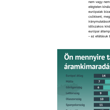
nem vagy nem 
elégtelen kíná
európaiak biza
csökkent, megn
iránymutatáso
időszakos kín
európai állam
– az ellátásuk 