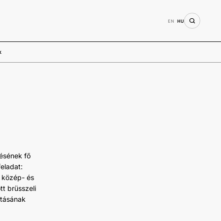
EN
HU
k
ésének fő
eladat:
t közép- és
tt brüsszeli
atásának