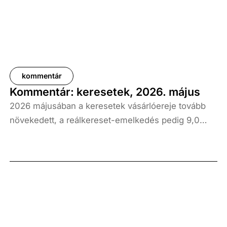
kommentár
Kommentár: keresetek, 2026. május
2026 májusában a keresetek vásárlóereje tovább
növekedett, a reálkereset-emelkedés pedig 9,0
százalék volt az elmúlt év azonos időszakához
képest. A bruttó átlagkereset emelkedése 8,7
százalékot, a nettóé 11,0 százalékot tett ki, emellett
a bruttó mediánkereset értéke 9,5, a nettó mediáné
pedig 11,5 százalékkal haladta meg a tavalyi értékét.