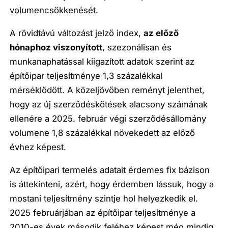
volumencsökkenését.
A rövidtávú változást jelző index,
az előző
hónaphoz viszonyított
, szezonálisan és
munkanaphatással kiigazított adatok szerint az
építőipar teljesítménye 1,3 százalékkal
mérséklődött. A közeljövőben reményt jelenthet,
hogy az új szerződéskötések alacsony számának
ellenére a 2025. február végi szerződésállomány
volumene 1,8 százalékkal növekedett az előző
évhez képest.
Az építőipari termelés adatait érdemes fix bázison
is áttekinteni, azért, hogy érdemben lássuk, hogy a
mostani teljesítmény szintje hol helyezkedik el.
2025 februárjában az építőipar teljesítménye a
2010-es évek második feléhez képest még mindig