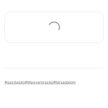
gazdaság
Magyarország
társadalom