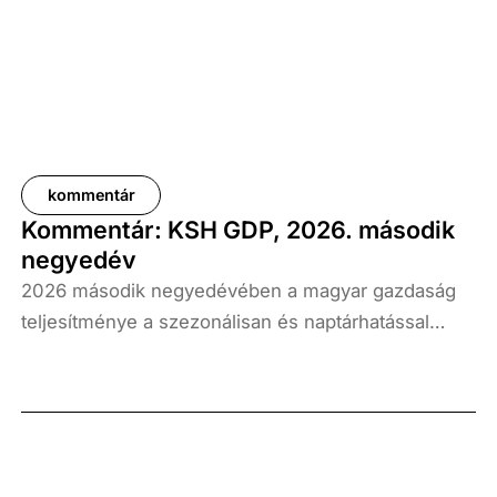
kommentár
Kommentár: KSH GDP, 2026. második
negyedév
2026 második negyedévében a magyar gazdaság
teljesítménye a szezonálisan és naptárhatással
kiigazított és kiegyensúlyozott adatok szerint, az
előző év azonos időszakához képest 1,6
százalékkal, míg az előző negyedévhez képest 0,4
százalékkal bővült. Az adat némileg elmaradt az
elemzői várakozásoktól, ugyanakkor továbbra is