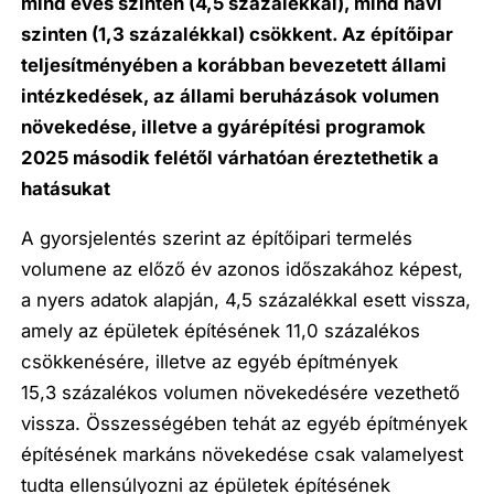
mind éves szinten (4,5 százalékkal), mind havi
szinten (1,3 százalékkal) csökkent. Az építőipar
teljesítményében a korábban bevezetett állami
intézkedések, az állami beruházások volumen
növekedése, illetve a gyárépítési programok
2025 második felétől várhatóan éreztethetik a
hatásukat
A gyorsjelentés szerint az építőipari termelés
volumene az előző év azonos időszakához képest,
a nyers adatok alapján, 4,5 százalékkal esett vissza,
amely az épületek építésének 11,0 százalékos
csökkenésére, illetve az egyéb építmények
15,3 százalékos volumen növekedésére vezethető
vissza. Összességében tehát az egyéb építmények
építésének markáns növekedése csak valamelyest
tudta ellensúlyozni az épületek építésének