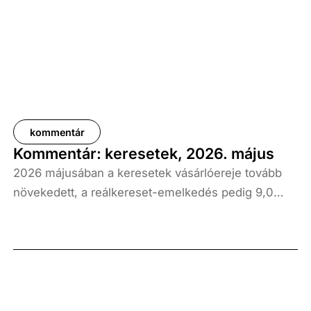
kommentár
Kommentár: keresetek, 2026. május
2026 májusában a keresetek vásárlóereje tovább
növekedett, a reálkereset-emelkedés pedig 9,0
százalék volt az elmúlt év azonos időszakához
képest. A bruttó átlagkereset emelkedése 8,7
százalékot, a nettóé 11,0 százalékot tett ki, emellett
a bruttó mediánkereset értéke 9,5, a nettó mediáné
pedig 11,5 százalékkal haladta meg a tavalyi értékét.