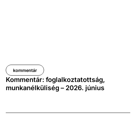
elemzői várakozásoktól, ugyanakkor továbbra is
növekedési pályát jelez.
kommentár
Kommentár: foglalkoztatottság,
munkanélküliség – 2026. június