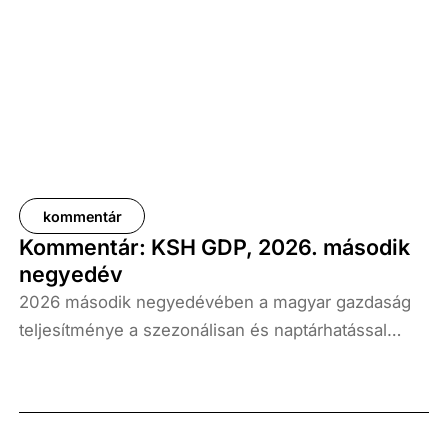
kommentár
Kommentár: KSH GDP, 2026. második
negyedév
2026 második negyedévében a magyar gazdaság
teljesítménye a szezonálisan és naptárhatással
kiigazított és kiegyensúlyozott adatok szerint, az
előző év azonos időszakához képest 1,6
százalékkal, míg az előző negyedévhez képest 0,4
százalékkal bővült. Az adat némileg elmaradt az