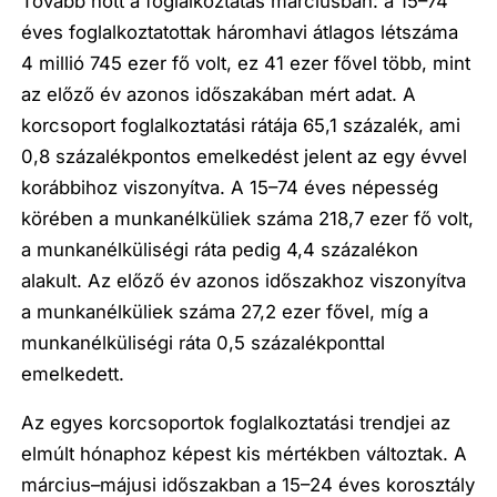
Tovább nőtt a foglalkoztatás márciusban: a 15–74
éves foglalkoztatottak háromhavi átlagos létszáma
4 millió 745 ezer fő volt, ez 41 ezer fővel több, mint
az előző év azonos időszakában mért adat. A
korcsoport foglalkoztatási rátája 65,1 százalék, ami
0,8 százalékpontos emelkedést jelent az egy évvel
korábbihoz viszonyítva. A 15–74 éves népesség
körében a munkanélküliek száma 218,7 ezer fő volt,
a munkanélküliségi ráta pedig 4,4 százalékon
alakult. Az előző év azonos időszakhoz viszonyítva
a munkanélküliek száma 27,2 ezer fővel, míg a
munkanélküliségi ráta 0,5 százalékponttal
emelkedett.
Az egyes korcsoportok foglalkoztatási trendjei az
elmúlt hónaphoz képest kis mértékben változtak. A
március–májusi időszakban a 15–24 éves korosztály