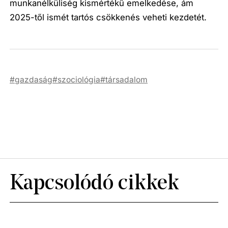
munkanélküliség kismértékű emelkedése, ám
2025-től ismét tartós csökkenés veheti kezdetét.
gazdaság
szociológia
társadalom
Kapcsolódó cikkek