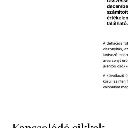
Összessé
december
számítot
értékelen
található
A deflációs f
viszonyítás, a
kedvező makrog
árversenyt erő
jelentős csökk
A következő é
körüli szinten
valósulhat me