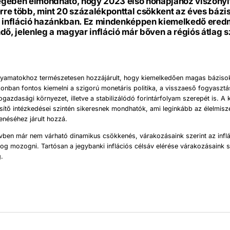
gében elmondható, hogy 2023 első hónapjához viszonyí
re több, mint 20 százalékponttal csökkent az éves bázi
t infláció hazánkban. Ez mindenképpen kiemelkedő ere
dő, jelenleg a magyar infláció már bőven a régiós átlag s
.
olyamatokhoz természetesen hozzájárult, hogy kiemelkedően magas bázisok
zonban fontos kiemelni a szigorú monetáris politika, a visszaeső fogyasztá
azdasági környezet, illetve a stabilizálódó forintárfolyam szerepét is. A
sítő intézkedései szintén sikeresnek mondhatók, ami leginkább az élelmisze
enéséhez járult hozzá.
vben már nem várható dinamikus csökkenés, várakozásaink szerint az inflá
 fog mozogni. Tartósan a jegybanki inflációs célsáv elérése várakozásaink 
g.