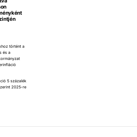
tva
son
dményként
zintjén
hoz történt a
s és a
 kormányzat
rinfláció
ció 5 százalék
szerint 2025-re