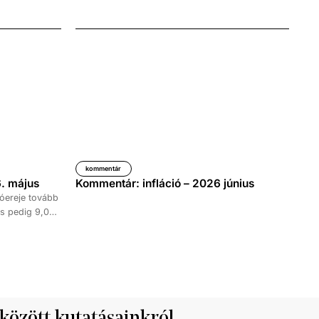
kommentár
. május
Kommentár: infláció – 2026 június
óereje tovább
s pedig 9,0
időszakához
kedése 8,7
tett ki,
ke 9,5, a
al haladta meg