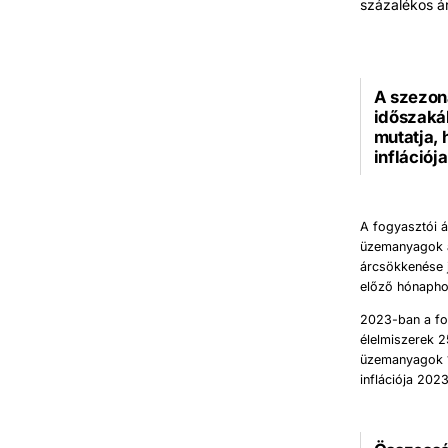
százalékos ár
A szezoná
időszakáh
mutatja,
inflációj
A fogyasztói á
üzemanyagok á
árcsökkenése j
előző hónaphoz
2023-ban a fo
élelmiszerek 2
üzemanyagok 1
inflációja 202