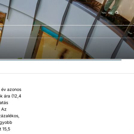
EN
HU
k
ő év azonos
k ára (12,4
hatás
. Az
zázalékos,
nagyobb
t 15,5