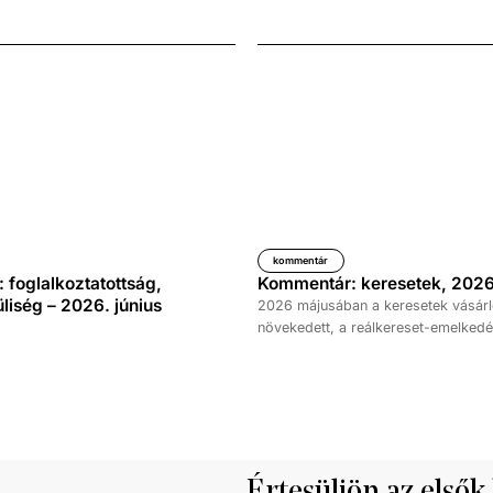
kommentár
foglalkoztatottság,
Kommentár: keresetek, 2026
iség – 2026. június
2026 májusában a keresetek vásárl
növekedett, a reálkereset-emelkedé
százalék volt az elmúlt év azonos 
képest. A bruttó átlagkereset emel
százalékot, a nettóé 11,0 százalékot 
emellett a bruttó mediánkereset érté
nettó mediáné pedig 11,5 százalékk
a tavalyi értékét.