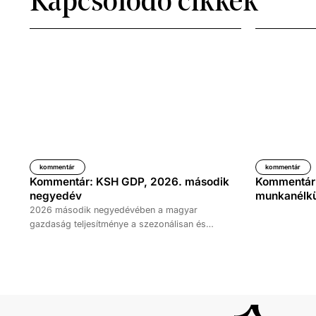
Kapcsolódó cikkek
kommentár
kommentár
Kommentár: KSH GDP, 2026. második
Kommentár: 
negyedév
munkanélkül
2026 második negyedévében a magyar
gazdaság teljesítménye a szezonálisan és
naptárhatással kiigazított és kiegyensúlyozott
adatok szerint, az előző év azonos időszakához
képest 1,6 százalékkal, míg az előző
negyedévhez képest 0,4 százalékkal bővült. Az
adat némileg elmaradt az elemzői várakozásoktól,
ugyanakkor továbbra is növekedési pályát jelez.