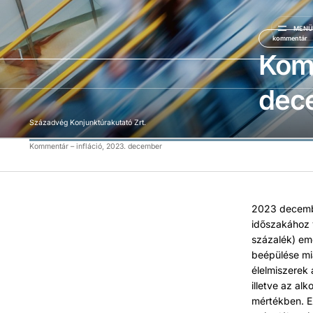
MEN
kommentár
Komm
dec
Századvég Konjunktúrakutató Zrt.
Kommentár – infláció, 2023. december
2023 decembe
időszakához 
százalék) em
beépülése mi
élelmiszerek
illetve az al
mértékben. Ez