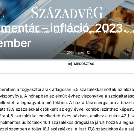
Ü
entár – infláció, 2023.
Kutatóközpont
Gondolatfigyelő
Kiadó
Folyóirat
Akadémia
Sajtószoba
Rólun
ember
2024. január 12.
MEGOSZTÁS
rében a fogyasztói árak átlagosan 5,5 százalékkal nőttek az előz
viszonyítva. A hónapban az elmúlt évhez viszonyítva a szolgáltatáso
elkedett a legnagyobb mértékben. A háztartási energia ára a bázis
att 13,9 százalékkal csökkent az egy évvel korábbi szinthez képest
 ára 4,8 százalékkal emelkedett éves bázison, amihez a cukor 42,1 s
koholmentes üdítőitalok 16,1 százalékos drágulása járult hozzá a leg
zel szemben a tojás 18,1 százalékos, a liszt 17,8 százalékos és a saj