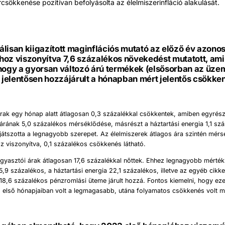
csökkenése pozitívan befolyásolta az élelmiszerinfláció alakulását.
lisan kiigazított maginflációs mutató az előző év azono
oz viszonyítva 7,6 százalékos növekedést mutatott, ami 
 hogy a gyorsan változó árú termékek (elsősorban az üz
a jelentősen hozzájárult a hónapban mért jelentős csökke
rak egy hónap alatt átlagosan 0,3 százalékkal csökkentek, amiben egyrész
rának 5,0 százalékos mérséklődése, másrészt a háztartási energia 1,1 sz
átszotta a legnagyobb szerepet. Az élelmiszerek átlagos ára szintén mérs
 viszonyítva, 0,1 százalékos csökkenés látható.
gyasztói árak átlagosan 17,6 százalékkal nőttek. Ehhez legnagyobb mérté
5,9 százalékos, a háztartási energia 22,1 százalékos, illetve az egyéb cikke
8,6 százalékos pénzromlási üteme járult hozzá. Fontos kiemelni, hogy ez
3 első hónapjaiban volt a legmagasabb, utána folyamatos csökkenés volt m