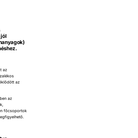
s
jól
emanyagok)
néshez.
t az
ázalékos
éklődött az
kben az
k,
en főcsoportok
egfigyelhető.