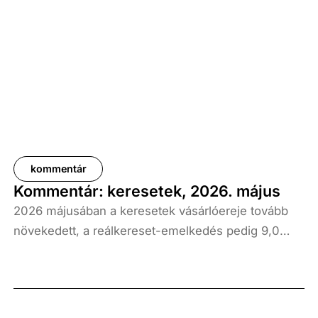
kommentár
Kommentár: keresetek, 2026. május
2026 májusában a keresetek vásárlóereje tovább
növekedett, a reálkereset-emelkedés pedig 9,0
százalék volt az elmúlt év azonos időszakához
képest. A bruttó átlagkereset emelkedése 8,7
százalékot, a nettóé 11,0 százalékot tett ki, emellett
a bruttó mediánkereset értéke 9,5, a nettó mediáné