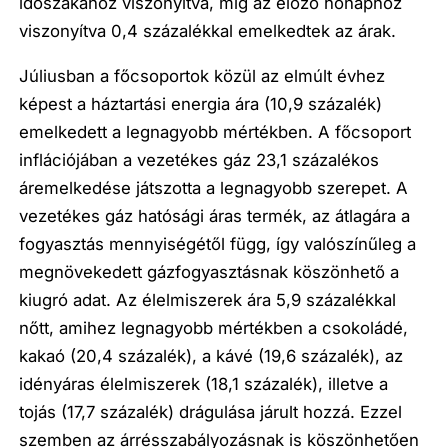
időszakához viszonyítva, míg az előző hónaphoz
viszonyítva 0,4 százalékkal emelkedtek az árak.
Júliusban a főcsoportok közül az elmúlt évhez
képest a háztartási energia ára (10,9 százalék)
emelkedett a legnagyobb mértékben. A főcsoport
inflációjában a vezetékes gáz 23,1 százalékos
áremelkedése játszotta a legnagyobb szerepet. A
vezetékes gáz hatósági áras termék, az átlagára a
fogyasztás mennyiségétől függ, így valószínűleg a
megnövekedett gázfogyasztásnak köszönhető a
kiugró adat. Az élelmiszerek ára 5,9 százalékkal
nőtt, amihez legnagyobb mértékben a csokoládé,
kakaó (20,4 százalék), a kávé (19,6 százalék), az
idényáras élelmiszerek (18,1 százalék), illetve a
tojás (17,7 százalék) drágulása járult hozzá. Ezzel
szemben az árrésszabályozásnak is köszönhetően