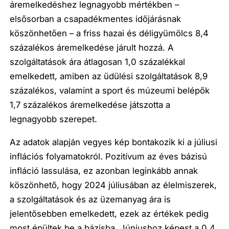
áremelkedéshez legnagyobb mértékben –
elsősorban a csapadékmentes időjárásnak
köszönhetően – a friss hazai és déligyümölcs 8,4
százalékos áremelkedése járult hozzá. A
szolgáltatások ára átlagosan 1,0 százalékkal
emelkedett, amiben az üdülési szolgáltatások 8,9
százalékos, valamint a sport és múzeumi belépők
1,7 százalékos áremelkedése játszotta a
legnagyobb szerepet.
Az adatok alapján vegyes kép bontakozik ki a júliusi
inflációs folyamatokról. Pozitívum az éves bázisú
infláció lassulása, ez azonban leginkább annak
köszönhető, hogy 2024 júliusában az élelmiszerek,
a szolgáltatások és az üzemanyag ára is
jelentősebben emelkedett, ezek az értékek pedig
most épültek be a bázisba. Júniushoz képest a 0,4