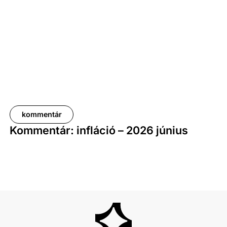
pedig 11,5 százalékkal haladta meg a tavalyi értékét.
kommentár
Kommentár: infláció – 2026 június