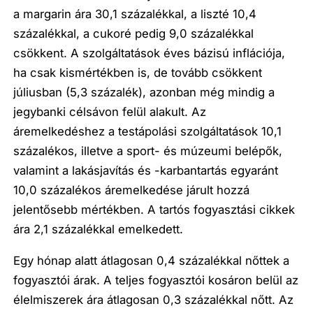
a margarin ára 30,1 százalékkal, a liszté 10,4
százalékkal, a cukoré pedig 9,0 százalékkal
csökkent. A szolgáltatások éves bázisú inflációja,
ha csak kismértékben is, de tovább csökkent
júliusban (5,3 százalék), azonban még mindig a
jegybanki célsávon felül alakult. Az
áremelkedéshez a testápolási szolgáltatások 10,1
százalékos, illetve a sport- és múzeumi belépők,
valamint a lakásjavítás és -karbantartás egyaránt
10,0 százalékos áremelkedése járult hozzá
jelentősebb mértékben. A tartós fogyasztási cikkek
ára 2,1 százalékkal emelkedett.
Egy hónap alatt átlagosan 0,4 százalékkal nőttek a
fogyasztói árak. A teljes fogyasztói kosáron belül az
élelmiszerek ára átlagosan 0,3 százalékkal nőtt. Az