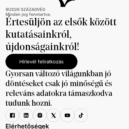
©
2026
SZÁZADVÉG
Minden jog fenntartva.
Értesüljön az elsők között
kutatásainkról,
újdonságainkról!
Hírlevél feliratkozás
Gyorsan változó világunkban jó
döntéseket csak jó minőségű és
releváns adatokra támaszkodva
tudunk hozni.
Elérhetőségek