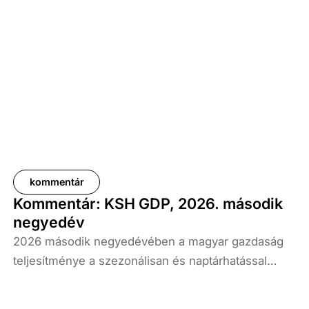
kommentár
Kommentár: KSH GDP, 2026. második
negyedév
2026 második negyedévében a magyar gazdaság
teljesítménye a szezonálisan és naptárhatással
kiigazított és kiegyensúlyozott adatok szerint, az
előző év azonos időszakához képest 1,6