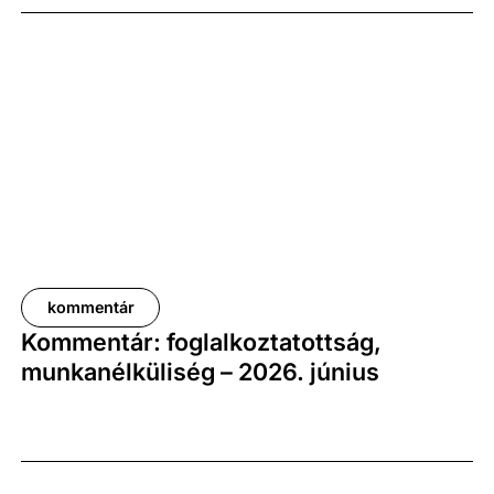
százalékkal, míg az előző negyedévhez képest 0,4
százalékkal bővült. Az adat némileg elmaradt az
elemzői várakozásoktól, ugyanakkor továbbra is
növekedési pályát jelez.
kommentár
Kommentár: foglalkoztatottság,
munkanélküliség – 2026. június