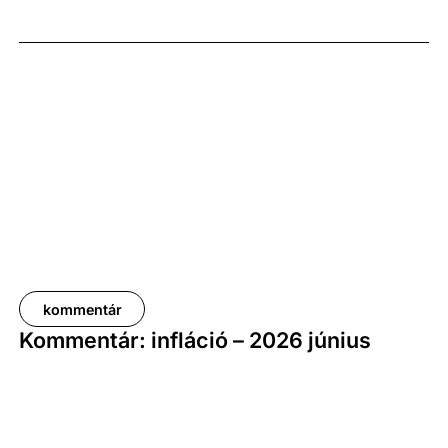
képest. A bruttó átlagkereset emelkedése 8,7
százalékot, a nettóé 11,0 százalékot tett ki, emellett
a bruttó mediánkereset értéke 9,5, a nettó mediáné
pedig 11,5 százalékkal haladta meg a tavalyi értékét.
kommentár
Kommentár: infláció – 2026 június