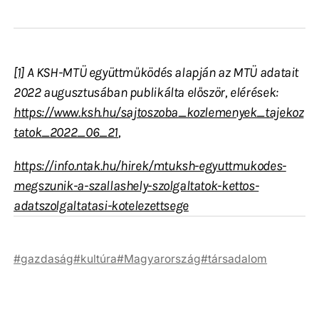
[1]
A KSH-MTÜ együttműködés alapján az MTÜ adatait
2022 augusztusában publikálta először, elérések:
https://www.ksh.hu/sajtoszoba_kozlemenyek_tajekoz
tatok_2022_06_21
,
https://info.ntak.hu/hirek/mtuksh-egyuttmukodes-
megszunik-a-szallashely-szolgaltatok-kettos-
adatszolgaltatasi-kotelezettsege
gazdaság
kultúra
Magyarország
társadalom