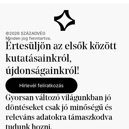
©
2026
SZÁZADVÉG
Minden jog fenntartva.
Értesüljön az elsők között
kutatásainkról,
újdonságainkról!
Hírlevél feliratkozás
Gyorsan változó világunkban jó
döntéseket csak jó minőségű és
releváns adatokra támaszkodva
tudunk hozni.