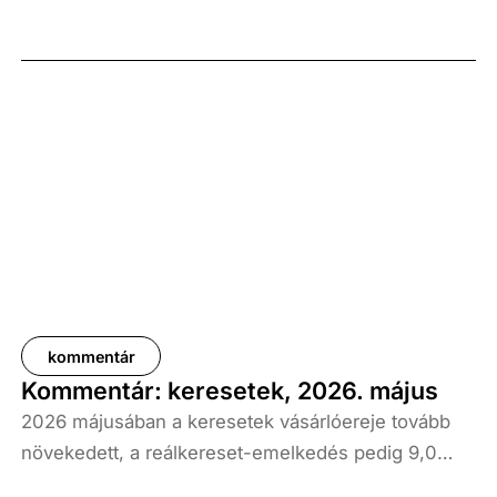
kommentár
Kommentár: keresetek, 2026. május
2026 májusában a keresetek vásárlóereje tovább
növekedett, a reálkereset-emelkedés pedig 9,0
százalék volt az elmúlt év azonos időszakához