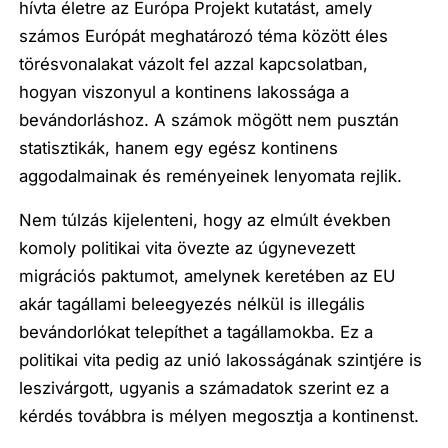
hívta életre az Európa Projekt kutatást, amely
számos Európát meghatározó téma között éles
törésvonalakat vázolt fel azzal kapcsolatban,
hogyan viszonyul a kontinens lakossága a
bevándorláshoz. A számok mögött nem pusztán
statisztikák, hanem egy egész kontinens
aggodalmainak és reményeinek lenyomata rejlik.
Nem túlzás kijelenteni, hogy az elmúlt években
komoly politikai vita övezte az úgynevezett
migrációs paktumot, amelynek keretében az EU
akár tagállami beleegyezés nélkül is illegális
bevándorlókat telepíthet a tagállamokba. Ez a
politikai vita pedig az unió lakosságának szintjére is
leszivárgott, ugyanis a számadatok szerint ez a
kérdés továbbra is mélyen megosztja a kontinenst.