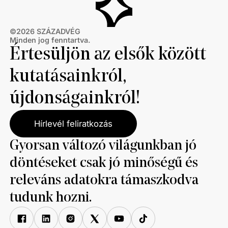
©
2026
SZÁZADVÉG
Minden jog fenntartva.
Értesüljön az elsők között
kutatásainkról,
újdonságainkról!
Hírlevél feliratkozás
Gyorsan változó világunkban jó
döntéseket csak jó minőségű és
releváns adatokra támaszkodva
tudunk hozni.