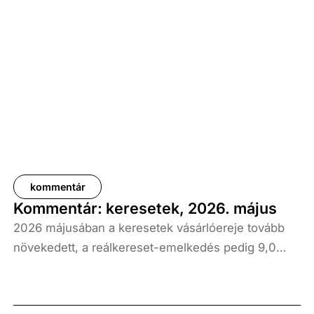
kommentár
Kommentár: keresetek, 2026. május
2026 májusában a keresetek vásárlóereje tovább
növekedett, a reálkereset-emelkedés pedig 9,0
százalék volt az elmúlt év azonos időszakához
képest. A bruttó átlagkereset emelkedése 8,7
százalékot, a nettóé 11,0 százalékot tett ki, emellett