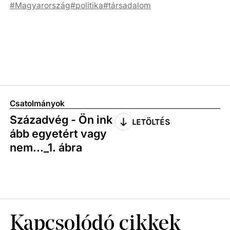
Magyarország
politika
társadalom
Csatolmányok
Századvég - Ön ink
LETÖLTÉS
ább egyetért vagy
nem..._1. ábra
Kapcsolódó cikkek