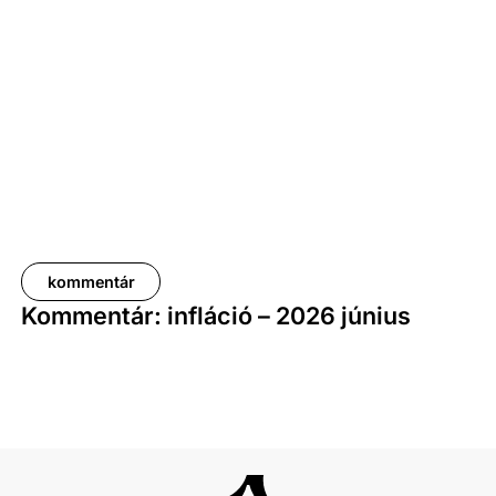
a bruttó mediánkereset értéke 9,5, a nettó mediáné
pedig 11,5 százalékkal haladta meg a tavalyi értékét.
kommentár
Kommentár: infláció – 2026 június