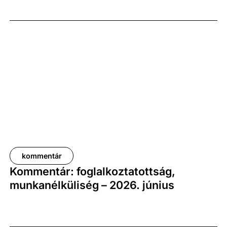
előző év azonos időszakához képest 1,6
százalékkal, míg az előző negyedévhez képest 0,4
százalékkal bővült. Az adat némileg elmaradt az
elemzői várakozásoktól, ugyanakkor továbbra is
növekedési pályát jelez.
kommentár
Kommentár: foglalkoztatottság,
munkanélküliség – 2026. június