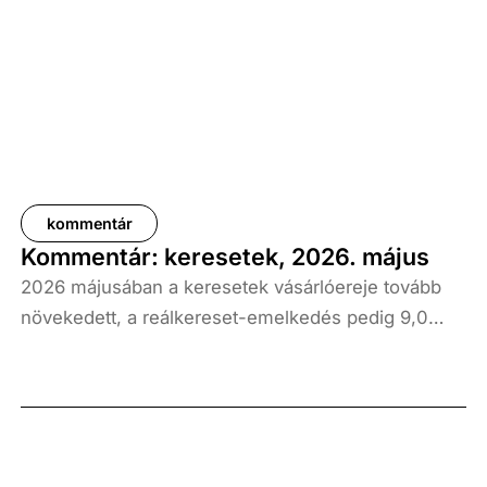
kommentár
Kommentár: keresetek, 2026. május
2026 májusában a keresetek vásárlóereje tovább
növekedett, a reálkereset-emelkedés pedig 9,0
százalék volt az elmúlt év azonos időszakához
képest. A bruttó átlagkereset emelkedése 8,7
százalékot, a nettóé 11,0 százalékot tett ki, emellett
a bruttó mediánkereset értéke 9,5, a nettó mediáné
pedig 11,5 százalékkal haladta meg a tavalyi értékét.