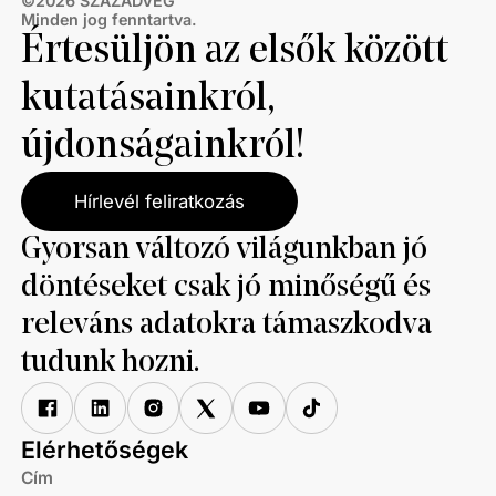
©
2026
SZÁZADVÉG
Minden jog fenntartva.
Értesüljön az elsők között
kutatásainkról,
újdonságainkról!
Hírlevél feliratkozás
Gyorsan változó világunkban jó
döntéseket csak jó minőségű és
releváns adatokra támaszkodva
tudunk hozni.
Elérhetőségek
Cím