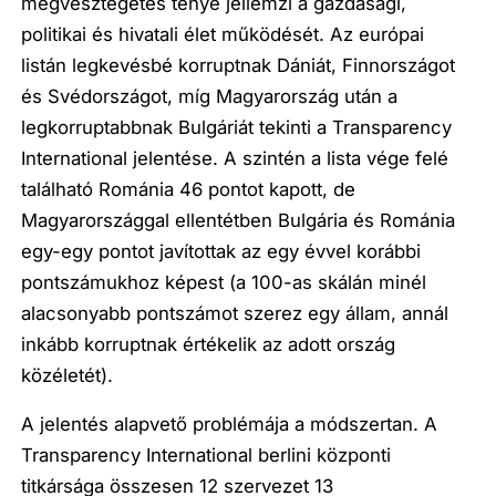
megvesztegetés ténye jellemzi a gazdasági,
politikai és hivatali élet működését. Az európai
listán legkevésbé korruptnak Dániát, Finnországot
és Svédországot, míg Magyarország után a
legkorruptabbnak Bulgáriát tekinti a Transparency
International jelentése. A szintén a lista vége felé
található Románia 46 pontot kapott, de
Magyarországgal ellentétben Bulgária és Románia
egy-egy pontot javítottak az egy évvel korábbi
pontszámukhoz képest (a 100-as skálán minél
alacsonyabb pontszámot szerez egy állam, annál
inkább korruptnak értékelik az adott ország
közéletét).
A jelentés alapvető problémája a módszertan. A
Transparency International berlini központi
titkársága összesen 12 szervezet 13