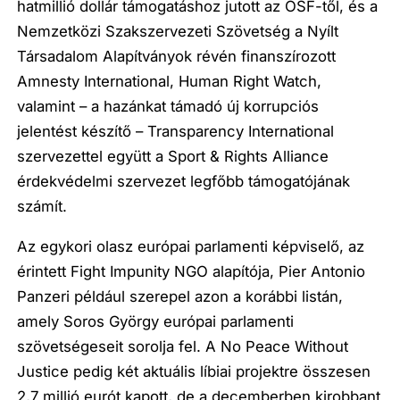
hatmillió dollár támogatáshoz jutott az OSF-től, és a
Nemzetközi Szakszervezeti Szövetség a Nyílt
Társadalom Alapítványok révén finanszírozott
Amnesty International, Human Right Watch,
valamint – a hazánkat támadó új korrupciós
jelentést készítő – Transparency International
szervezettel együtt a Sport & Rights Alliance
érdekvédelmi szervezet legfőbb támogatójának
számít.
Az egykori olasz európai parlamenti képviselő, az
érintett Fight Impunity NGO alapítója, Pier Antonio
Panzeri például szerepel azon a korábbi listán,
amely Soros György európai parlamenti
szövetségeseit sorolja fel. A No Peace Without
Justice pedig két aktuális líbiai projektre összesen
2,7 millió eurót kapott, de a decemberben kirobbant