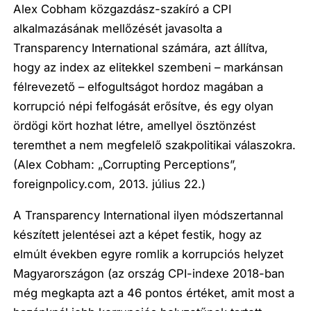
Alex Cobham közgazdász-szakíró a CPI
alkalmazásának mellőzését javasolta a
Transparency International számára, azt állítva,
hogy az index az elitekkel szembeni – markánsan
félrevezető – elfogultságot hordoz magában a
korrupció népi felfogását erősítve, és egy olyan
ördögi kört hozhat létre, amellyel ösztönzést
teremthet a nem megfelelő szakpolitikai válaszokra.
(Alex Cobham: „Corrupting Perceptions”,
foreignpolicy.com, 2013. július 22.)
A Transparency International ilyen módszertannal
készített jelentései azt a képet festik, hogy az
elmúlt években egyre romlik a korrupciós helyzet
Magyarországon (az ország CPI-indexe 2018-ban
még megkapta azt a 46 pontos értéket, amit most a