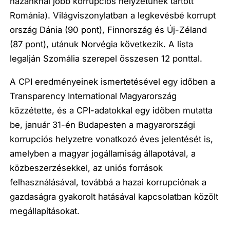
hazánknál jobb korrupciós helyzetűnek tartott
Románia). Világviszonylatban a legkevésbé korrupt
ország Dánia (90 pont), Finnország és Új-Zéland
(87 pont), utánuk Norvégia következik. A lista
legalján Szomália szerepel összesen 12 ponttal.
A CPI eredményeinek ismertetésével egy időben a
Transparency International Magyarország
közzétette, és a CPI-adatokkal egy időben mutatta
be, január 31-én Budapesten a magyarországi
korrupciós helyzetre vonatkozó éves jelentését is,
amelyben a magyar jogállamiság állapotával, a
közbeszerzésekkel, az uniós források
felhasználásával, továbbá a hazai korrupciónak a
gazdaságra gyakorolt hatásával kapcsolatban közölt
megállapításokat.