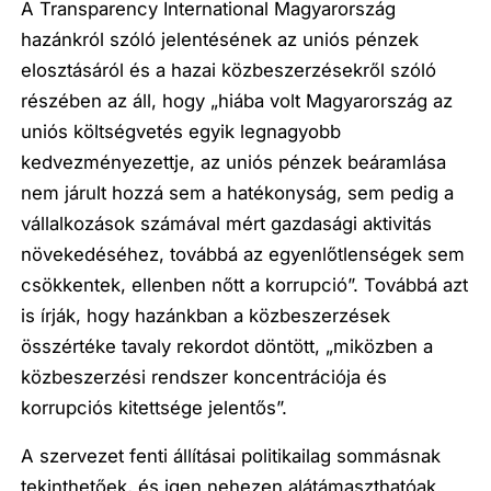
A Transparency International Magyarország
hazánkról szóló jelentésének az uniós pénzek
elosztásáról és a hazai közbeszerzésekről szóló
részében az áll, hogy „
hiába volt Magyarország az
uniós költségvetés egyik legnagyobb
kedvezményezettje, az uniós pénzek beáramlása
nem járult hozzá sem a hatékonyság, sem pedig a
vállalkozások számával mért gazdasági aktivitás
növekedéséhez, továbbá az egyenlőtlenségek sem
csökkentek, ellenben nőtt a korrupció
”. Továbbá azt
is írják, hogy hazánkban a közbeszerzések
összértéke tavaly rekordot döntött, „
miközben a
közbeszerzési rendszer koncentrációja és
korrupciós kitettsége jelentős
”.
A szervezet fenti állításai politikailag sommásnak
tekinthetőek, és igen nehezen alátámaszthatóak.