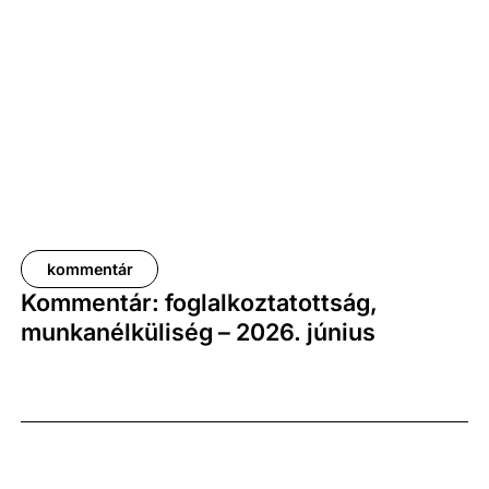
százalékkal bővült. Az adat némileg elmaradt az
elemzői várakozásoktól, ugyanakkor továbbra is
növekedési pályát jelez.
kommentár
Kommentár: foglalkoztatottság,
munkanélküliség – 2026. június