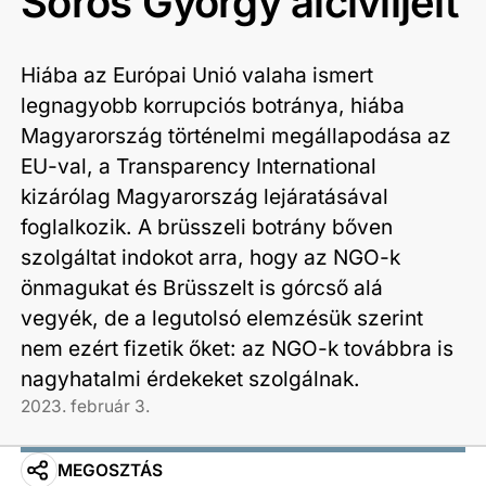
Soros György álciviljeit
Hiába az Európai Unió valaha ismert
legnagyobb korrupciós botránya, hiába
Magyarország történelmi megállapodása az
EU-val, a Transparency International
kizárólag Magyarország lejáratásával
foglalkozik. A brüsszeli botrány bőven
szolgáltat indokot arra, hogy az NGO-k
önmagukat és Brüsszelt is górcső alá
vegyék, de a legutolsó elemzésük szerint
nem ezért fizetik őket: az NGO-k továbbra is
nagyhatalmi érdekeket szolgálnak.
2023. február 3.
MEGOSZTÁS