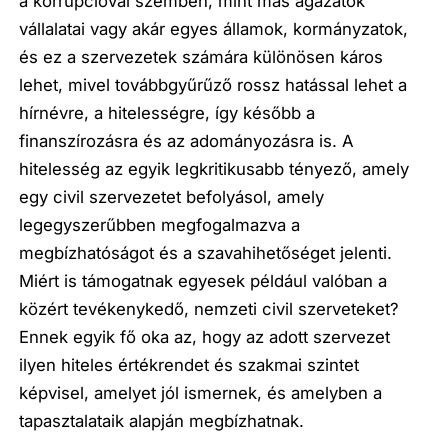
a korrupcióval szemben, mint más ágazatok
vállalatai vagy akár egyes államok, kormányzatok,
és ez a szervezetek számára különösen káros
lehet, mivel továbbgyűrűző rossz hatással lehet a
hírnévre, a hitelességre, így később a
finanszírozásra és az adományozásra is. A
hitelesség az egyik legkritikusabb tényező, amely
egy civil szervezetet befolyásol, amely
legegyszerűbben megfogalmazva a
megbízhatóságot és a szavahihetőséget jelenti.
Miért is támogatnak egyesek például valóban a
közért tevékenykedő, nemzeti civil szerveteket?
Ennek egyik fő oka az, hogy az adott szervezet
ilyen hiteles értékrendet és szakmai szintet
képvisel, amelyet jól ismernek, és amelyben a
tapasztalataik alapján megbízhatnak.