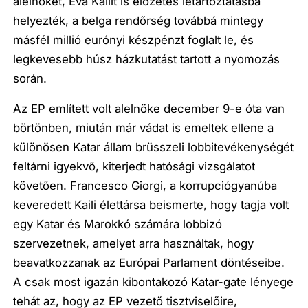
alelnökét, Eva Kailit is előzetes letartóztatásba
helyezték, a belga rendőrség továbbá mintegy
másfél millió eurónyi készpénzt foglalt le, és
legkevesebb húsz házkutatást tartott a nyomozás
során.
Az EP említett volt alelnöke december 9-e óta van
börtönben, miután már vádat is emeltek ellene a
különösen Katar állam brüsszeli lobbitevékenységét
feltárni igyekvő, kiterjedt hatósági vizsgálatot
követően. Francesco Giorgi, a korrupciógyanúba
keveredett Kaili élettársa beismerte, hogy tagja volt
egy Katar és Marokkó számára lobbizó
szervezetnek, amelyet arra használtak, hogy
beavatkozzanak az Európai Parlament döntéseibe.
A csak most igazán kibontakozó Katar-gate lényege
tehát az, hogy az EP vezető tisztviselőire,