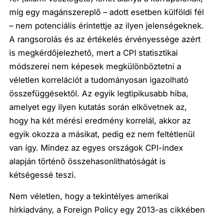
míg egy magánszereplő – adott esetben külföldi fél
– nem potenciális érintettje az ilyen jelenségeknek.
A rangsorolás és az értékelés érvényessége azért
is megkérdőjelezhető, mert a CPI statisztikai
módszerei nem képesek megkülönböztetni a
véletlen korrelációt a tudományosan igazolható
összefüggésektől. Az egyik legtipikusabb hiba,
amelyet egy ilyen kutatás során elkövetnek az,
hogy ha két mérési eredmény korrelál, akkor az
egyik okozza a másikat, pedig ez nem feltétlenül
van így. Mindez az egyes országok CPI-index
alapján történő összehasonlíthatóságát is
kétségessé teszi.
Nem véletlen, hogy a tekintélyes amerikai
hírkiadvány, a Foreign Policy egy 2013-as cikkében