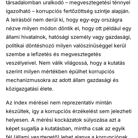
társadalomban uralkodó – megvesztegetési ténnyel
igazolható – korrupciós fertőzöttség szintje alapján.
A leírásból nem derül ki, hogy egy-egy országra
nézve milyen módon döntik el, hogy ott például egy
állami hivatalnok, hatósági személy vagy gazdasági,
politikai döntéshozó milyen valószínűséggel kerül
szembe a lefizetés és megvesztegetés
veszélyeivel. Nem válik világossá, hogy a kutatás
szerint milyen mértékben épülhet korrupciós
mechanizmusokra az adott állam gazdasági és
közigazgatási élete.
Az index mérései nem reprezentatív mintán
készültek, így a korrupciós érzékelést sem jelezheti
helyesen. A mérési kockázatok súlyozása azt a
képet sugallja a kutatásban, mintha csak az egyik
fél (állami vesztegető) lehet alanya a korrupciónak,