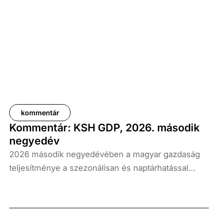
kommentár
Kommentár: KSH GDP, 2026. második
negyedév
2026 második negyedévében a magyar gazdaság
teljesítménye a szezonálisan és naptárhatással
kiigazított és kiegyensúlyozott adatok szerint, az
előző év azonos időszakához képest 1,6
százalékkal, míg az előző negyedévhez képest 0,4