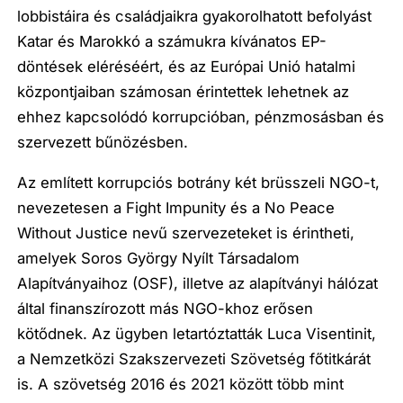
lobbistáira és családjaikra gyakorolhatott befolyást
Katar és Marokkó a számukra kívánatos EP-
döntések eléréséért, és az Európai Unió hatalmi
központjaiban számosan érintettek lehetnek az
ehhez kapcsolódó korrupcióban, pénzmosásban és
szervezett bűnözésben.
Az említett korrupciós botrány két brüsszeli NGO-t,
nevezetesen a Fight Impunity és a No Peace
Without Justice nevű szervezeteket is érintheti,
amelyek Soros György Nyílt Társadalom
Alapítványaihoz (OSF), illetve az alapítványi hálózat
által finanszírozott más NGO-khoz erősen
kötődnek. Az ügyben letartóztatták Luca Visentinit,
a Nemzetközi Szakszervezeti Szövetség főtitkárát
is. A szövetség 2016 és 2021 között több mint