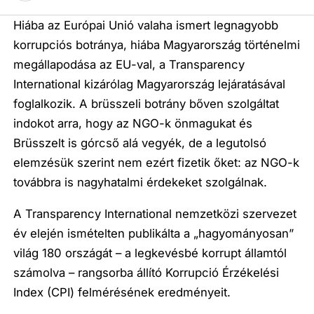
Hiába az Európai Unió valaha ismert legnagyobb
korrupciós botránya, hiába Magyarország történelmi
megállapodása az EU-val, a Transparency
International kizárólag Magyarország lejáratásával
foglalkozik. A brüsszeli botrány bőven szolgáltat
indokot arra, hogy az NGO-k önmagukat és
Brüsszelt is górcső alá vegyék, de a legutolsó
elemzésük szerint nem ezért fizetik őket: az NGO-k
továbbra is nagyhatalmi érdekeket szolgálnak.
A Transparency International nemzetközi szervezet
év elején ismételten publikálta a „hagyományosan”
világ 180 országát – a legkevésbé korrupt államtól
számolva – rangsorba állító Korrupció Érzékelési
Index (CPI) felmérésének eredményeit.