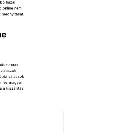
öbb hazai
eg online nem
k megnyitását.
ne
endszeresen
A válaszok
sőbbi válaszok
en és magyar
 a kiszállítás