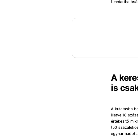
fenntarthatósá
A kere
is csa
A kutatásba b
illetve 18 szá
értékesítő mik
(50 százalékos
egyharmadot az