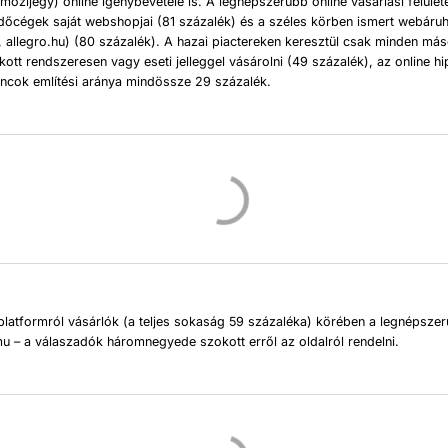
mozijegy) online igénybevétele is. A legnépszerűbb online vásárlási felület
edőcégek saját webshopjai (81 százalék) és a széles körben ismert webáruh
 allegro.hu) (80 százalék). A hazai piactereken keresztül csak minden má
ott rendszeresen vagy eseti jelleggel vásárolni (49 százalék), az online h
áncok említési aránya mindössze 29 százalék.
latformról vásárlók (a teljes sokaság 59 százaléka) körében a legnépszer
u – a válaszadók háromnegyede szokott erről az oldalról rendelni.