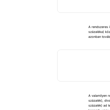
A rendszeres i
százaléka) köz
azonban tovább
A valamilyen 
százalék), div
százalék) ad l