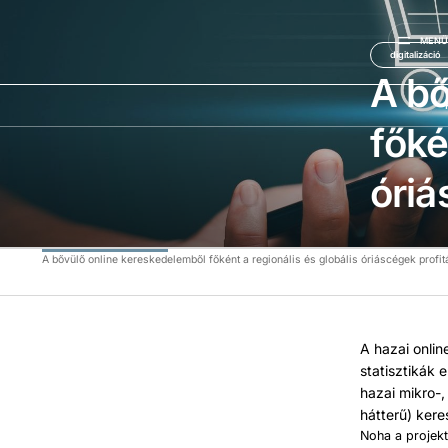
MEN
digitalizáció
A bő
főké
óriá
A bővülő online kereskedelemből főként a regionális és globális óriáscégek profit
A hazai onli
statisztikák
hazai mikro-,
hátterű) kere
Noha a projek