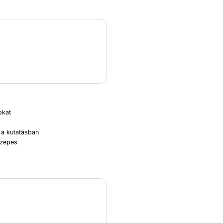
okat
 a kutatásban
özepes