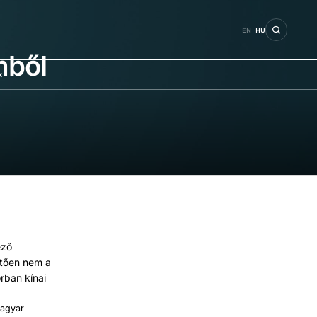
EN
HU
mből
k
s
ező
etően nem a
orban kínai
magyar