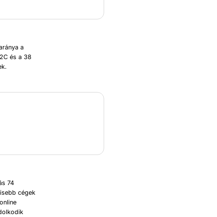
aránya a
B2C és a 38
ek.
ás 74
gkisebb cégek
online
dolkodik