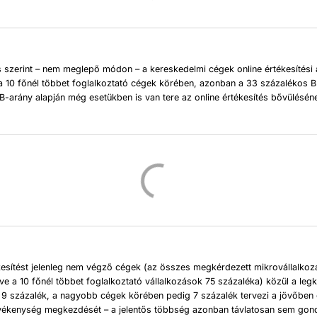
 szerint – nem meglepő módon – a kereskedelmi cégek online értékesítési 
 10 főnél többet foglalkoztató cégek körében, azonban a 33 százalékos 
-arány alapján még esetükben is van tere az online értékesítés bővülésén
kesítést jelenleg nem végző cégek (az összes megkérdezett mikrovállalkoz
etve a 10 főnél többet foglalkoztató vállalkozások 75 százaléka) közül a le
 9 százalék, a nagyobb cégek körében pedig 7 százalék tervezi a jövőben 
tevékenység megkezdését – a jelentős többség azonban távlatosan sem gon