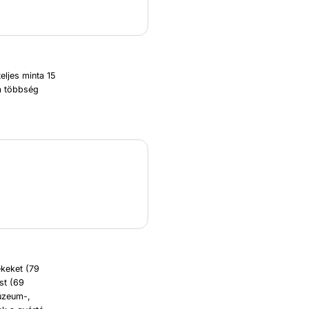
eljes minta 15
 a többség
ékeket (79
ést (69
múzeum-,