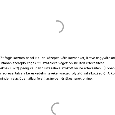
főt foglalkoztató hazai kis- és közepes vállalkozásokat, illetve nagyvállalat
intában szereplő cégek 22 százaléka végez online B2B értékesítést,
knek (B2C) pedig csupán 17százaléka szokott online értékesíteni. (Ebben
ülreprezentálva a kereskedelmi tevékenységet folytató vállalkozások). A k
minden relációban átlag feletti arányban értékesítenek online.