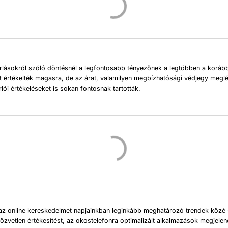
rlásokról szóló döntésnél a legfontosabb tényezőnek a legtöbben a korább
t értékelték magasra, de az árat, valamilyen megbízhatósági védjegy meglété
rlói értékeléseket is sokan fontosnak tartották.
az online kereskedelmet napjainkban leginkább meghatározó trendek közé 
közvetlen értékesítést, az okostelefonra optimalizált alkalmazások megjelené