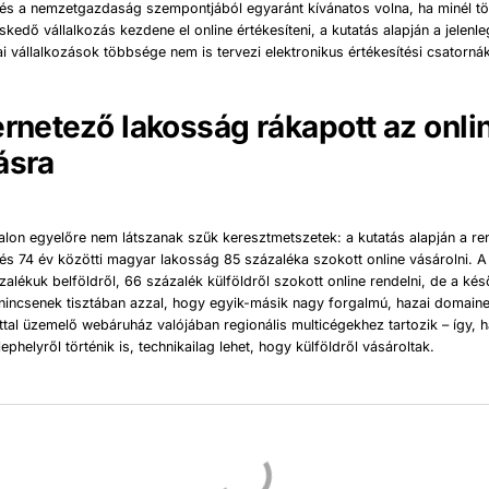
és a nemzetgazdaság szempontjából egyaránt kívánatos volna, ha minél t
skedő vállalkozás kezdene el online értékesíteni, a kutatás alapján a jelenl
ai vállalkozások többsége nem is tervezi elektronikus értékesítési csatorná
ernetező lakosság rákapott az onli
ásra
dalon egyelőre nem látszanak szűk keresztmetszetek: a kutatás alapján a r
 és 74 év közötti magyar lakosság 85 százaléka szokott online vásárolni. 
zalékuk belföldről, 66 százalék külföldről szokott online rendelni, de a ké
 nincsenek tisztában azzal, hogy egyik-másik nagy forgalmú, hazai domain
ttal üzemelő webáruház valójában regionális multicégekhez tartozik – így, ha
phelyről történik is, technikailag lehet, hogy külföldről vásároltak.