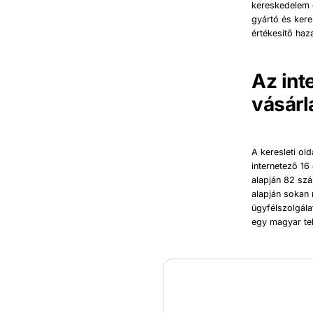
kereskedelem 
gyártó és kere
értékesítő haz
Az int
vásárl
A keresleti ol
internetező 16
alapján 82 szá
alapján sokan
ügyfélszolgála
egy magyar tele