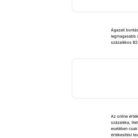
Ágazati bontás
legmagasabb a
százalékos B2B
Az online érté
százaléka, ill
esetében csak
értékesítési 