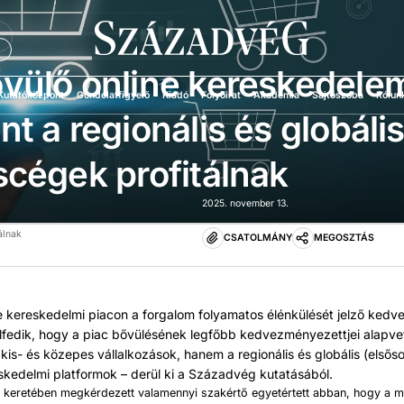
Ü
vülő online kereskedele
Kutatóközpont
Gondolatfigyelő
Kiadó
Folyóirat
Akadémia
Sajtószoba
Rólun
nt a regionális és globáli
scégek profitálnak
2025. november 13.
álnak
CSATOLMÁNY
MEGOSZTÁS
ne kereskedelmi piacon a forgalom folyamatos élénkülését jelző kedv
 elfedik, hogy a piac bővülésének legfőbb kedvezményezettjei alapv
 kis- és közepes vállalkozások, hanem a regionális és globális (elsős
skedelmi platformok – derül ki a Századvég kutatásából.
t keretében megkérdezett valamennyi szakértő egyetértett abban, hogy a 