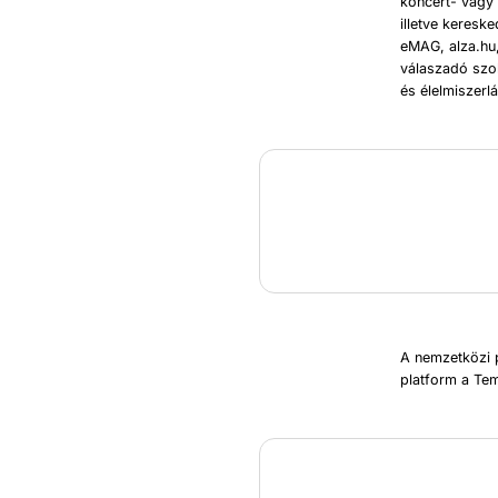
koncert- vagy 
illetve keresk
eMAG, alza.hu,
válaszadó szok
és élelmiszerl
A nemzetközi p
platform a Tem