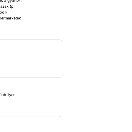
ek a gyártó-,
ázak (pl.
sodik
ipermarketek
űbb ilyen