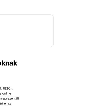
soknak
ek (B2C),
e online
lreprezentált
ri el az