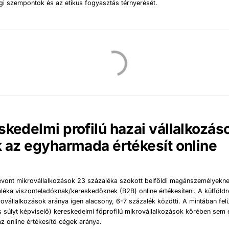
gi szempontok és az etikus fogyasztás térnyerését.
skedelmi profilú hazai vállalkozá
k az egyharmada értékesít online
evont mikrovállalkozások 23 százaléka szokott belföldi magánszemélyekn
zaléka viszonteladóknak/kereskedőknek (B2B) online értékesíteni. A külföldr
rovállalkozások aránya igen alacsony, 6-7 százalék közötti. A mintában felü
 súlyt képviselő) kereskedelmi főprofilú mikrovállalkozások körében sem é
 online értékesítő cégek aránya.