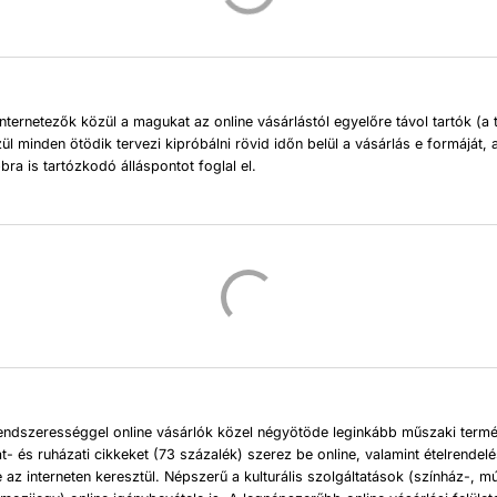
nternetezők közül a magukat az online vásárlástól egyelőre távol tartók (a t
ül minden ötödik tervezi kipróbálni rövid időn belül a vásárlás e formáját,
ra is tartózkodó álláspontot foglal el.
rendszerességgel online vásárlók közel négyötöde leginkább műszaki term
at- és ruházati cikkeket (73 százalék) szerez be online, valamint ételrendel
e az interneten keresztül. Népszerű a kulturális szolgáltatások (színház-, 