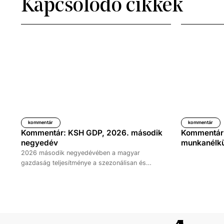
Kapcsolódó cikkek
kommentár
kommentár
Kommentár: KSH GDP, 2026. második
Kommentár: 
negyedév
munkanélkül
2026 második negyedévében a magyar
gazdaság teljesítménye a szezonálisan és
naptárhatással kiigazított és kiegyensúlyozott
adatok szerint, az előző év azonos időszakához
képest 1,6 százalékkal, míg az előző
negyedévhez képest 0,4 százalékkal bővült. Az
adat némileg elmaradt az elemzői várakozásoktól,
ugyanakkor továbbra is növekedési pályát jelez.