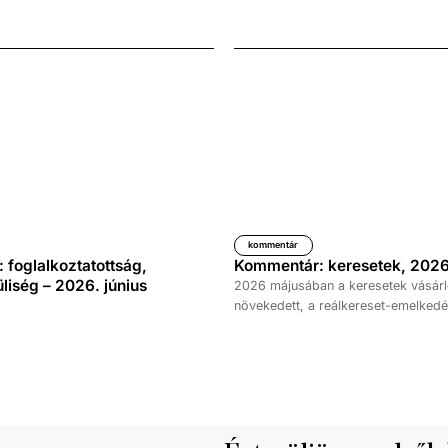
kommentár
foglalkoztatottság,
Kommentár: keresetek, 2026
iség – 2026. június
2026 májusában a keresetek vásárl
növekedett, a reálkereset-emelkedé
százalék volt az elmúlt év azonos 
képest. A bruttó átlagkereset emel
százalékot, a nettóé 11,0 százalékot 
emellett a bruttó mediánkereset érté
nettó mediáné pedig 11,5 százalékk
a tavalyi értékét.