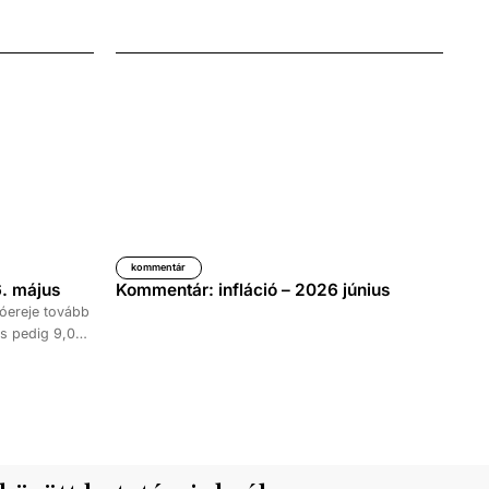
kommentár
. május
Kommentár: infláció – 2026 június
óereje tovább
s pedig 9,0
időszakához
kedése 8,7
tett ki,
ke 9,5, a
al haladta meg