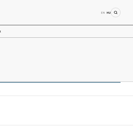
EN
HU
k