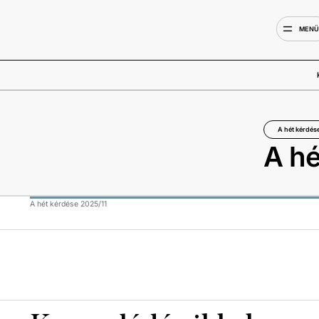
MEN
A hét kérdés
A hé
A hét kérdése 2025/11