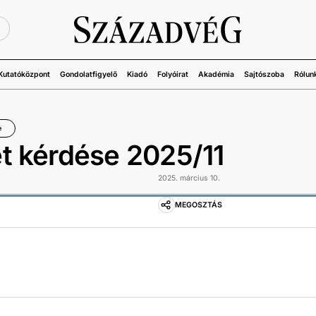
Ü
Kutatóközpont
Gondolatfigyelő
Kiadó
Folyóirat
Akadémia
Sajtószoba
Rólun
e
t kérdése 2025/11
2025. március 10.
MEGOSZTÁS