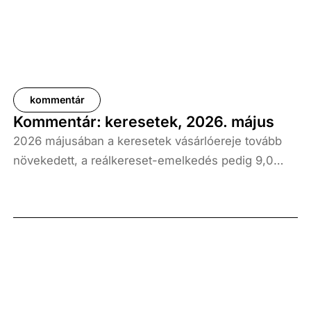
kommentár
Kommentár: keresetek, 2026. május
2026 májusában a keresetek vásárlóereje tovább
növekedett, a reálkereset-emelkedés pedig 9,0
százalék volt az elmúlt év azonos időszakához
képest. A bruttó átlagkereset emelkedése 8,7
százalékot, a nettóé 11,0 százalékot tett ki, emellett
a bruttó mediánkereset értéke 9,5, a nettó mediáné
pedig 11,5 százalékkal haladta meg a tavalyi értékét.