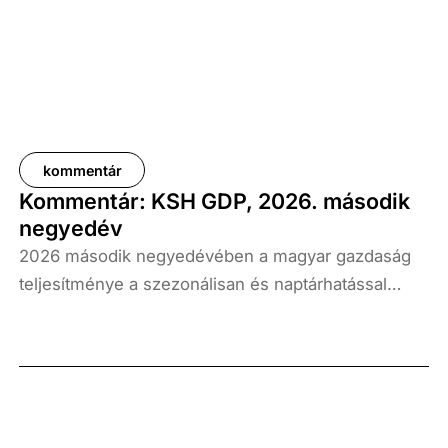
kommentár
Kommentár: KSH GDP, 2026. második
negyedév
2026 második negyedévében a magyar gazdaság
teljesítménye a szezonálisan és naptárhatással
kiigazított és kiegyensúlyozott adatok szerint, az
előző év azonos időszakához képest 1,6
százalékkal, míg az előző negyedévhez képest 0,4
százalékkal bővült. Az adat némileg elmaradt az
elemzői várakozásoktól, ugyanakkor továbbra is