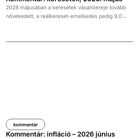
2026 májusában a keresetek vásárlóereje tovább
növekedett, a reálkereset-emelkedés pedig 9,0
százalék volt az elmúlt év azonos időszakához
képest. A bruttó átlagkereset emelkedése 8,7
százalékot, a nettóé 11,0 százalékot tett ki, emellett
a bruttó mediánkereset értéke 9,5, a nettó mediáné
pedig 11,5 százalékkal haladta meg a tavalyi értékét.
kommentár
Kommentár: infláció – 2026 június