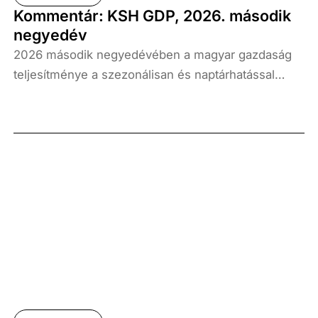
Kommentár: KSH GDP, 2026. második
negyedév
2026 második negyedévében a magyar gazdaság
teljesítménye a szezonálisan és naptárhatással
kiigazított és kiegyensúlyozott adatok szerint, az
előző év azonos időszakához képest 1,6
százalékkal, míg az előző negyedévhez képest 0,4
százalékkal bővült. Az adat némileg elmaradt az
elemzői várakozásoktól, ugyanakkor továbbra is
növekedési pályát jelez.