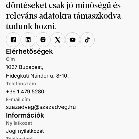
döntéseket csak jó minőségű és
releváns adatokra támaszkodva
tudunk hozni.
Elérhetőségek
Cím
1037 Budapest,
Hidegkuti Nándor u. 8-10.
Telefonszám
+36 1 479 5280
E-mail cím
szazadveg@szazadveg.hu
Információk
Nyilatkozat
Jogi nyilatkozat
Tájékoztató