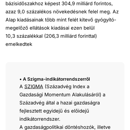
bázisidőszakhoz képest 304,9 milliárd forintos,
azaz 9,0 százalékos növekedésnek felel meg. Az
Alap kiadásainak több mint felét kitevő gyógyító-
megelőző ellátások kiadásai ezen belül
10,3 százalékkal (206,3 milliárd forinttal)
emelkedtek
• A Szigma-indikátorrendszerről
A
SZIGMA
(Századvég Index a
Gazdasági Momentum Alakulásáról) a
Századvég által a hazai gazdaságra
fejlesztett egyidejű és előidejű
indikátorrendszer.
A gazdaságpolitikai döntéshozók, illetve