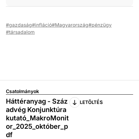
gazdaság
infláció
Magyarország
pénzügy
társadalom
Csatolmányok
Háttéranyag - Száz
LETÖLTÉS
advég Konjunktúra
kutató_MakroMonit
or_2025_október_p
df