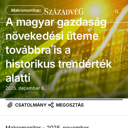
Makromonitor
A magyar gazdaság
növekedési üteme
továbbra is a
historikus trendérték
alatti
2025. december 8.
CSATOLMÁNY
MEGOSZTÁS
Makromonitor – 2025. november