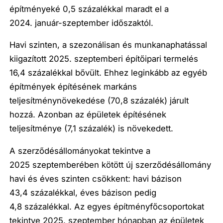
építményeké 0,5 százalékkal maradt el a
2024. január-szeptember időszaktól.
Havi szinten, a szezonálisan és munkanaphatással
kiigazított 2025. szeptemberi építőipari termelés
16,4 százalékkal bővült. Ehhez leginkább az egyéb
építmények építésének markáns
teljesítménynövekedése (70,8 százalék) járult
hozzá. Azonban az épületek építésének
teljesítménye (7,1 százalék) is növekedett.
A szerződésállományokat tekintve a
2025 szeptemberében kötött új szerződésállomány
havi és éves szinten csökkent: havi bázison
43,4 százalékkal, éves bázison pedig
4,8 százalékkal. Az egyes építményfőcsoportokat
tekintve 2025. szeptember hónapban az épületek