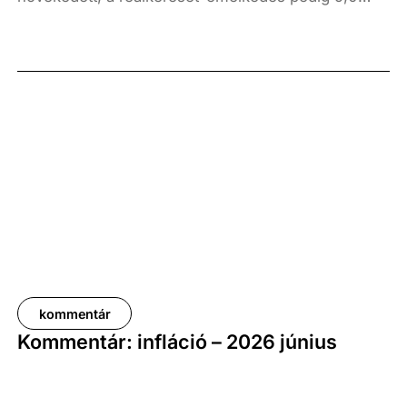
százalék volt az elmúlt év azonos időszakához
képest. A bruttó átlagkereset emelkedése 8,7
százalékot, a nettóé 11,0 százalékot tett ki, emellett
a bruttó mediánkereset értéke 9,5, a nettó mediáné
pedig 11,5 százalékkal haladta meg a tavalyi értékét.
kommentár
Kommentár: infláció – 2026 június