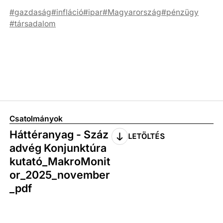
gazdaság
infláció
ipar
Magyarország
pénzügy
társadalom
Csatolmányok
Háttéranyag - Száz
LETÖLTÉS
advég Konjunktúra
kutató_MakroMonit
or_2025_november
_pdf