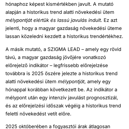
hónaphoz képest kismértékben javult. A mutató
alapján a historikus trend alatti növekedési ütem
mélypontját elértük és lassú javulás indult.
Ez azt
jelenti, hogy a magyar gazdaság növekedési üteme
lassan közeledni kezdett a historikus trendértékhez.
A másik mutató, a SZIGMA LEAD – amely egy rövid
távú, a magyar gazdaság jövőjére vonatkozó
előrejelző indikátor – legfrissebb előrejelzése
továbbra is 2025 őszére jelezte a historikus trend
alatti növekedési ütem
mélypontját
, amely egy
hónappal korábban következett be. Az indikátor a
mélypont után egy intenzív javulást prognosztizál,
és az előrejelzési időszak végéig a historikus trend
feletti növekedést vetít előre.
2025 októberében a fogyasztói árak átlagosan