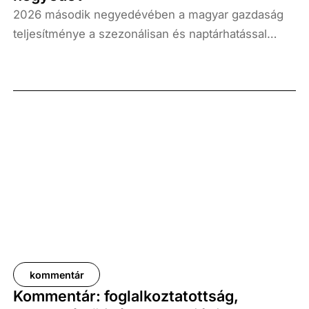
2026 második negyedévében a magyar gazdaság
teljesítménye a szezonálisan és naptárhatással
kiigazított és kiegyensúlyozott adatok szerint, az
előző év azonos időszakához képest 1,6
százalékkal, míg az előző negyedévhez képest 0,4
százalékkal bővült. Az adat némileg elmaradt az
elemzői várakozásoktól, ugyanakkor továbbra is
növekedési pályát jelez.
kommentár
Kommentár: foglalkoztatottság,