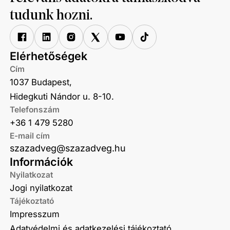
tudunk hozni.
Elérhetőségek
Cím
1037 Budapest,
Hidegkuti Nándor u. 8-10.
Telefonszám
+36 1 479 5280
E-mail cím
szazadveg@szazadveg.hu
Információk
Nyilatkozat
Jogi nyilatkozat
Tájékoztató
Impresszum
Adatvédelmi és adatkezelési tájékoztató