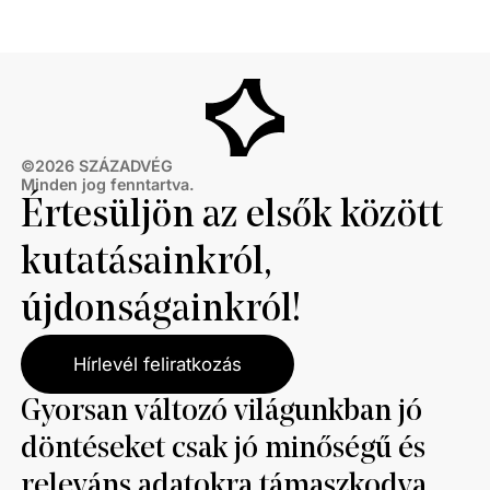
©
2026
SZÁZADVÉG
Minden jog fenntartva.
Értesüljön az elsők között
kutatásainkról,
újdonságainkról!
Hírlevél feliratkozás
Gyorsan változó világunkban jó
döntéseket csak jó minőségű és
releváns adatokra támaszkodva