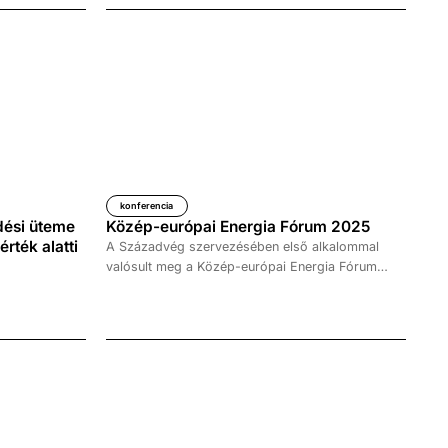
konferencia
ési üteme
Közép-európai Energia Fórum 2025
érték alatti
A Századvég szervezésében első alkalommal
valósult meg a Közép-európai Energia Fórum
2025 egy új, szakmai konferencia, amely az
aktuális energia- és klímapolitikai kihívásokat,
valamint az azokra adható válaszokat állította a
középpontba. A fórum vezető iparági
szereplőket, döntéshozókat és elemzőket hozott
össze, lehetőséget teremtve valódi
tudásmegosztásra és stratégiai párbeszédre,
hogy közösen gondolkodjanak a versenyképes,
fenntartható és biztonságos energiarendszerek