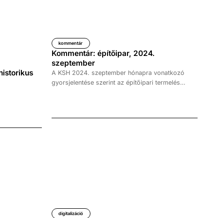
kommentár
Kommentár: építőipar, 2024.
szeptember
istorikus
A KSH 2024. szeptember hónapra vonatkozó
gyorsjelentése szerint az építőipari termelés
volumene az előző év azonos időszakához
képest a nyers adatok alapján 8,2 százalékkal
esett vissza. Az előző hónaphoz viszonyított,
szezonálisan és munkanaphatással kiigazított
adatok szerint 2,0 százalékkal csökkent a
volumen. A negatív folyamatok ellenére a
kormány által bejelentett gazdasági akciótervnek
az építőipar lehet az egyik legnagyobb nyertese a
következő időszakban.
digitalizáció