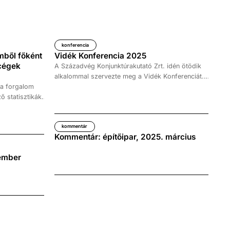
jövőjéről.
konferencia
mből főként
Vidék Konferencia 2025
scégek
A Századvég Konjunktúrakutató Zrt. idén ötödik
alkalommal szervezte meg a Vidék Konferenciát.
 a forgalom
A rendezvény kiemelt érdeklődés mellett zajlott, a
ő statisztikák
budapesti eseményen több mint kétszázan vettek
egfőbb
részt, akik a vállalati, kormányzati és civil szektort
 a hazai
képviselték.
kommentár
sok, hanem a
Kommentár: építőipar, 2025. március
ínai hátterű)
 a Századvég
ember