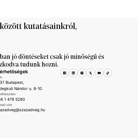
 között kutatásainkról,
ban jó döntéseket csak jó minőségű és
zkodva tudunk hozni.
lérhetőségek
m
37 Budapest,
degkuti Nándor u. 8-10.
lefonszám
6 1 479 5280
mail cím
zazadveg@szazadveg.hu