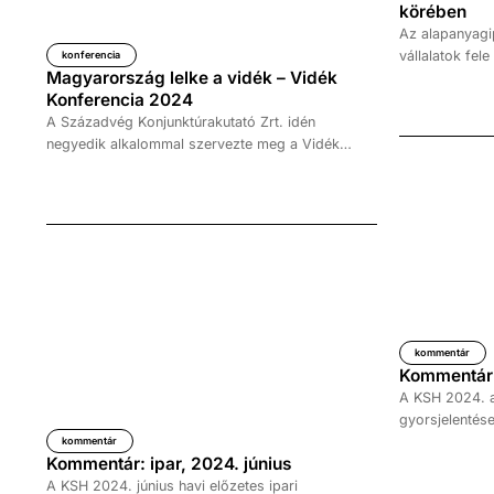
körében
Az alapanyagip
vállalatok fel
konferencia
Magyarország lelke a vidék – Vidék
mesterséges i
Konferencia 2024
annak érdeké
A Századvég Konjunktúrakutató Zrt. idén
elemezhessék 
negyedik alkalommal szervezte meg a Vidék
támogassák az
Konferenciát. Az idei rendezvény hazánk uniós
valamint optim
elnöksége kapcsán különös jelentőséggel bír,
A digitalizáci
hiszen a belföldi ügyek európai kontextust is
kézzelfogható
kapnak. A rendezvény hatalmas érdeklődés
hulladék, javu
mellett zajlott, a budapesti eseményen több mint
ki a Századvég
háromszázan vettek részt, akik a vállalati,
gazdaság Üzle
kormányzati, és civil szektort képviselték.
hazai KKV-k k
jelenti az inte
kommentár
Kommentár:
A KSH 2024. a
gyorsjelentése
az előző év a
kommentár
Kommentár: ipar, 2024. június
adatok alapján
A KSH 2024. június havi előzetes ipari
munkanaphatás