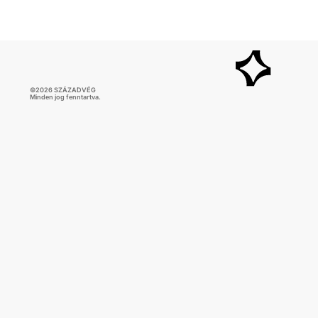
©
2026
SZÁZADVÉG
Minden jog fenntartva.