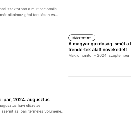
ari szektorban a multinacionális
e már alkalmaz gépi tanuláson és
ntelligencián alapuló megoldásokat
ben, hogy hatékonyabban
a nagy adathalmazokat,
 energiahatékony gyártást,
Makromonitor
A magyar gazdaság ismét a h
alizálják a logisztikai folyamatokat.
trendérték alatt növekedett
ó a fém- és vegyiparban már
Makromonitor – 2024. szeptember
 eredményeket hozott: csökkent a
lt az erőforrás-hatékonyság – derül
 Konjunktúrakutató Zrt. Digitális
tágának kutatásából. Ugyanakkor a
örében elmaradt paradigmaváltás
grált fejlesztések legfőbb akadályát.
 ipar, 2024. augusztus
ugusztus havi előzetes
 szerint az ipari termelés volumene
zonos időszakához képest a nyers
 9,5 százalékkal, míg a
tól megtisztított adatokat