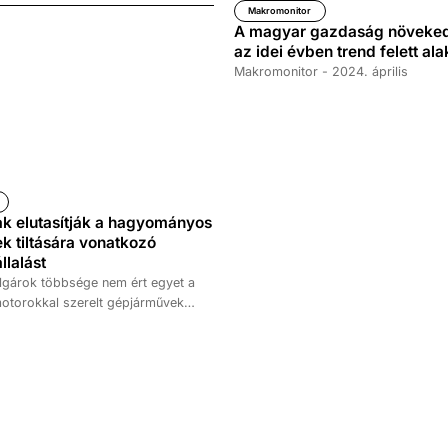
ve 4,1 százalékkal csökkent. Az
Makromonitor
A magyar gazdaság növeked
tékesítés csökkenése leginkább a
az idei évben trend felett ala
ozóipar lassulására vezethető
Makromonitor - 2024. április
ak elutasítják a hagyományos
 tiltására vonatkozó
llalást
lgárok többsége nem ért egyet a
otorokkal szerelt gépjárművek
 betiltásával – derül ki a
újabb Európa Projekt-kutatásából.