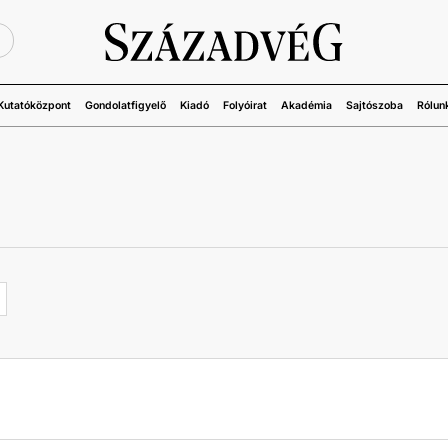
Ü
Kutatóközpont
Gondolatfigyelő
Kiadó
Folyóirat
Akadémia
Sajtószoba
Rólun