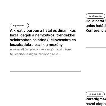
konferencia
Hol a határ
uniós hatás
digitalizáció
A kreatíviparban a fiatal és dinamikus
Konferenci
hazai cégek a nemzetközi trendekkel
szinkronban haladnak: éllovasokra és
leszakadókra oszlik a mezőny
A nemzetközi piacon versengő hazai cégek
felismerték a digitalizációban rejlő
versenyképességi potenciált, így mind a
technológiai fejlesztésekkel, mind munkavállalóik
folyamatos képzésével igyekeznek az élvonalba
kerülni – ez azonban csak a hazai kreatívipar top
cégeire igaz. A kreatívipari vállalkozások
többségére még mindig jellemző az ismerethiány,
a tulajdonosi kör motivációinak hiánya, illetve a
már megszokott üzleti modellhez való
digitalizáció
ragaszkodás, melyek egyaránt korlátozzák a
Paradigmav
digitális fejlesztéseket.
hazai alapa