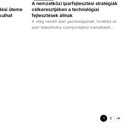
A nemzetközi iparfejlesztési stratégiák
ési üteme
célkeresztjében a technológiai
kulhat
fejlesztések állnak
A világ vezető ipari gazdaságainak, továbbá az
ipari teljesítmény szempontjából kiemelkedő
európai országok iparstratégiáiban közös, hogy a
helyzetértékelésen, a prioritások és a célok
kijelölésén, valamint az eszközrendszeren
egyértelmű technológiai fókusz húzódik végig: a
kihívásokat, a célokat és a javasolt
intézkedéseket alapvetően a digitális technológiai
lehetőségek szempontjából vizsgálják, illetve
határozzák meg – derült ki a Századvég
Konjunktúrakutató Zrt. Digitális Üzletága által
2023. év végén végzett kutatásból.
1
2