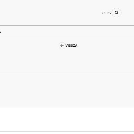
EN
HU
k
VISSZA