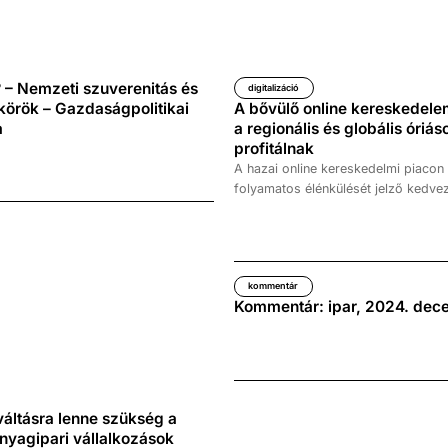
? – Nemzeti szuverenitás és
digitalizáció
körök – Gazdaságpolitikai
A bővülő online kereskedele
a
a regionális és globális óriá
profitálnak
A hazai online kereskedelmi piacon
folyamatos élénkülését jelző kedvez
elfedik, hogy a piac bővülésének l
kedvezményezettjei alapvetően nem
mikro-, kis- és közepes vállalkozá
regionális és globális (elsősorban k
kommentár
kereskedelmi platformok – derül ki
Kommentár: ipar, 2024. dec
kutatásából.
áltásra lenne szükség a
nyagipari vállalkozások