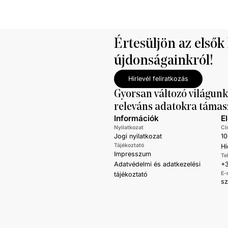
Értesüljön az elsők
újdonságainkról!
Hírlevél feliratkozás
Gyorsan változó világunk
releváns adatokra támas
Információk
E
Nyilatkozat
Cí
Jogi nyilatkozat
10
Tájékoztató
Hi
Impresszum
Te
Adatvédelmi és adatkezelési
+3
E-
tájékoztató
s