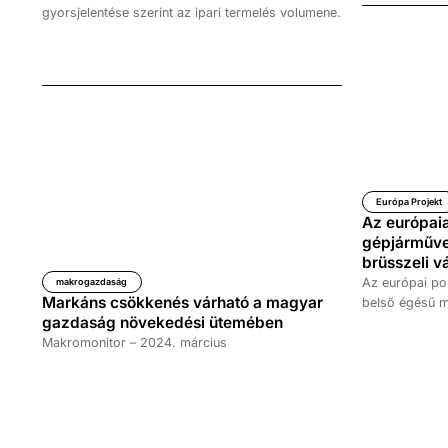
gyorsjelentése szerint az ipari termelés volumene
figyelembe vé
az előző év azonos időszakához képest a nyers
ipari exportér
adatok szerint 8,2 százalékkal, a
német feldolg
munkanaphatástól megtisztított adatok alapján 3,7
vissza.
százalékkal csökkent. Ugyanakkor az előző
hónaphoz viszonyítva, a szezonálisan és
munkanaphatással kiigazított adatok szerint 0,5
százalékkal nőtt az ipari termelés volumene.
Európa Projekt
Az európai
gépjárművek
brüsszeli vá
Az európai po
makrogazdaság
Markáns csökkenés várható a magyar
belső égésű m
gazdaság növekedési ütemében
2035-ig történő
Makromonitor – 2024. március
Századvég leg