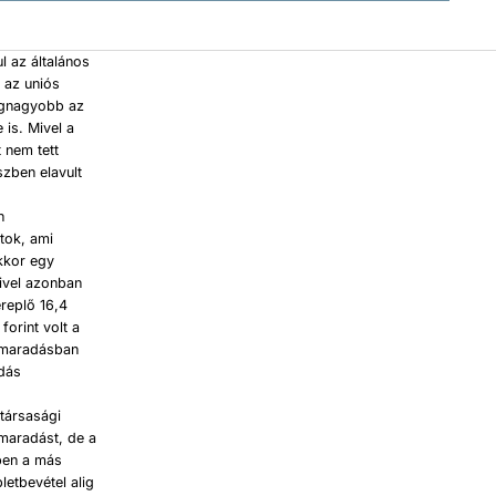
l az általános
 az uniós
legnagyobb az
 is. Mivel a
 nem tett
szben elavult
n
tok, ami
kkor egy
Mivel azonban
replő 16,4
forint volt a
elmaradásban
adás
társasági
lmaradást, de a
zben a más
etbevétel alig