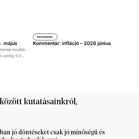
kommentár
. május
Kommentár: infláció – 2026 június
óereje tovább
s pedig 9,0
időszakához
kedése 8,7
tett ki,
ke 9,5, a
al haladta meg
 között kutatásainkról,
ban jó döntéseket csak jó minőségű és