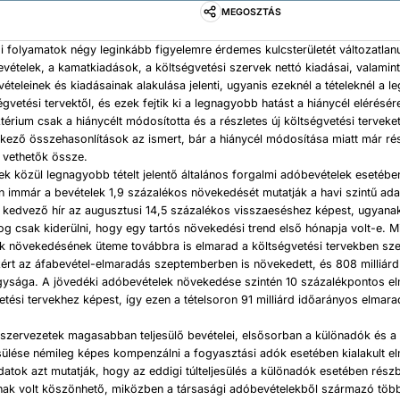
MEGOSZTÁS
i folyamatok négy leginkább figyelemre érdemes kulcsterületét változatlanu
vételek, a kamatkiadások, a költségvetési szervek nettó kiadásai, valamint
teleinek és kiadásainak alakulása jelenti, ugyanis ezeknél a tételeknél a 
égvetési tervektől, és ezek fejtik ki a legnagyobb hatást a hiánycél elérésére
érium csak a hiánycélt módosította és a részletes új költségvetési terveket
kező összehasonlítások az ismert, bár a hiánycél módosítása miatt már ré
 vethetők össze.
k közül legnagyobb tételt jelentő általános forgalmi adóbevételek esetébe
 immár a bevételek 1,9 százalékos növekedését mutatják a havi szintű ada
kedvező hír az augusztusi 14,5 százalékos visszaeséshez képest, ugyana
g csak kiderülni, hogy egy tartós növekedési trend első hónapja volt-e. 
ek növekedésének üteme továbbra is elmarad a költségvetési tervekben sze
zért az áfabevétel-elmaradás szeptemberben is növekedett, és 808 milliárd 
gysága. A jövedéki adóbevételek növekedése szintén 10 százalékpontos 
etési tervekhez képest, így ezen a tételsoron 91 milliárd időarányos elmar
szervezetek magasabban teljesülő bevételei, elsősorban a különadók és a 
esülése némileg képes kompenzálni a fogyasztási adók esetében kialakult e
atok azt mutatják, hogy az eddigi túlteljesülés a különadók esetében rés
snak volt köszönhető, miközben a társasági adóbevételekből származó többl