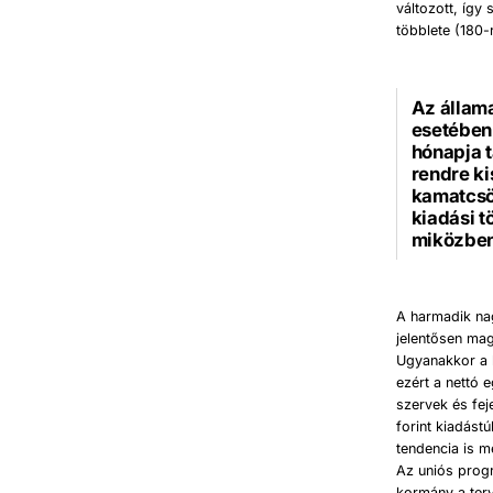
változott, íg
többlete (180-r
Az állam
esetében
hónapja 
rendre k
kamatcsö
kiadási t
miközben 
A harmadik nag
jelentősen mag
Ugyanakkor a k
ezért a nettó 
szervek és fej
forint kiadást
tendencia is m
Az uniós prog
kormány a terv