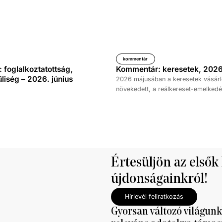
kommentár
foglalkoztatottság,
Kommentár: keresetek, 2026
iség – 2026. június
2026 májusában a keresetek vásárl
növekedett, a reálkereset-emelkedé
százalék volt az elmúlt év azonos 
képest. A bruttó átlagkereset emel
százalékot, a nettóé 11,0 százalékot 
emellett a bruttó mediánkereset érté
nettó mediáné pedig 11,5 százalékk
a tavalyi értékét.
Értesüljön az elsők
újdonságainkról!
Hírlevél feliratkozás
Gyorsan változó világunk