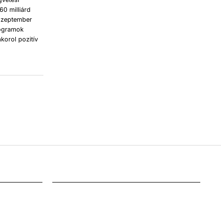
0 milliárd
k szeptember
rogramok
korol pozitív