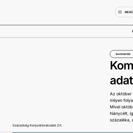
MEN
kommentár
Komm
ada
Az október 
milyen foly
Mivel októb
hiánycélt, í
százaléka, 
Századvég Konjunktúrakutató Zrt.