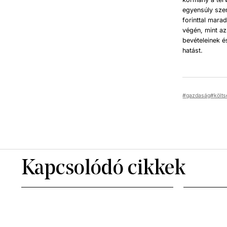
egyensúly sze
forinttal mara
végén, mint az
bevételeinek é
hatást.
gazdaság
költ
Kapcsolódó cikkek