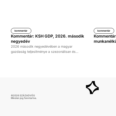
kommentár
kommentár
Kommentár: KSH GDP, 2026. második
Kommentár: 
negyedév
munkanélkül
2026 második negyedévében a magyar
gazdaság teljesítménye a szezonálisan és
naptárhatással kiigazított és kiegyensúlyozott
adatok szerint, az előző év azonos időszakához
képest 1,6 százalékkal, míg az előző
negyedévhez képest 0,4 százalékkal bővült. Az
adat némileg elmaradt az elemzői várakozásoktól,
ugyanakkor továbbra is növekedési pályát jelez.
©
2026
SZÁZADVÉG
Minden jog fenntartva.