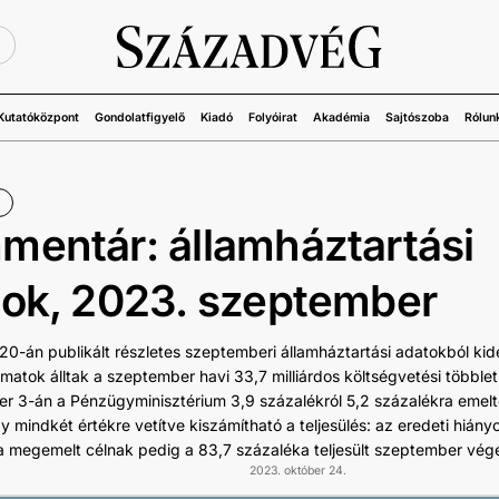
Ü
Kutatóközpont
Gondolatfigyelő
Kiadó
Folyóirat
Akadémia
Sajtószoba
Rólun
entár: államháztartási
tok, 2023. szeptember
20-án publikált részletes szeptemberi államháztartási adatokból kide
amatok álltak a szeptember havi 33,7 milliárdos költségvetési többle
er 3-án a Pénzügyminisztérium 3,9 százalékról 5,2 százalékra emel
gy mindkét értékre vetítve kiszámítható a teljesülés: az eredeti hiány
a megemelt célnak pedig a 83,7 százaléka teljesült szeptember végé
2023. október 24.