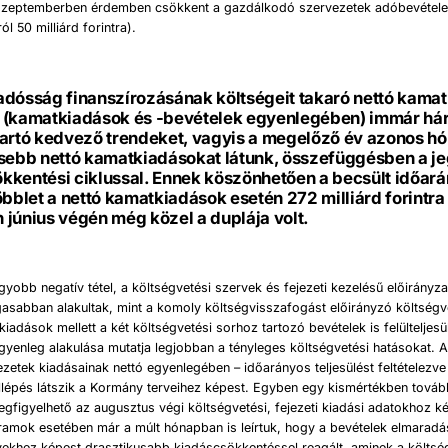
y szeptemberben érdemben csökkent a gazdálkodó szervezetek adóbevétele
ól 50 milliárd forintra).
adósság finanszírozásának költségeit takaró nettó kama
 (kamatkiadások és -bevételek egyenlegében) immár há
tartó kedvező trendeket, vagyis a megelőző év azonos h
isebb nettó kamatkiadásokat látunk, összefüggésben a j
kkentési ciklussal. Ennek köszönhetően a becsült időar
öbblet a nettó kamatkiadások esetén 272 milliárd forintra
június végén még közel a duplája volt.
yobb negatív tétel, a költségvetési szervek és fejezeti kezelésű előirányz
asabban alakultak, mint a komoly költségvisszafogást előirányzó költségve
iadások mellett a két költségvetési sorhoz tartozó bevételek is felülteljesü
egyenleg alakulása mutatja legjobban a tényleges költségvetési hatásokat. A
ezetek kiadásainak nettó egyenlegében – időarányos teljesülést feltételezve 
úllépés látszik a Kormány terveihez képest. Egyben egy kismértékben tová
egfigyelhető az augusztus végi költségvetési, fejezeti kiadási adatokhoz k
ramok esetében már a múlt hónapban is leírtuk, hogy a bevételek elmaradá
ekhez képest drasztikusabb kiadáscsökkentéssel reagált, aminek a költsé