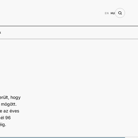
EN
HU
k
rült, hogy
t mögött.
te az éves
cél 96
ig.