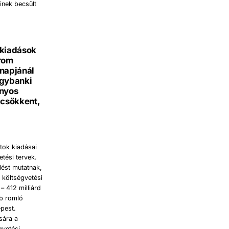
inek becsült
tkiadások
rom
ónapjánál
egybanki
ányos
 csökkent,
atok kiadásai
tési tervek.
lést mutatnak,
 költségvetési
– 412 milliárd
bb romló
épest.
sára a
gvetési