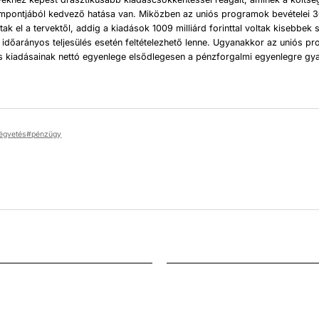
mpontjából kedvező hatása van. Miközben az uniós programok bevételei 36
dtak el a tervektől, addig a kiadások 1009 milliárd forinttal voltak kisebbe
 időarányos teljesülés esetén feltételezhető lenne. Ugyanakkor az uniós p
s kiadásainak nettó egyenlege elsődlegesen a pénzforgalmi egyenlegre gya
ségvetés
pénzügy