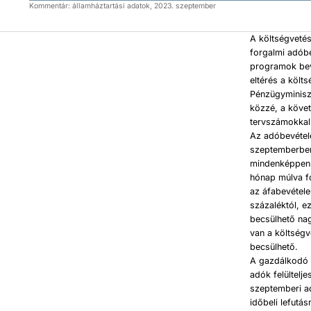
Kommentár: államháztartási adatok, 2023. szeptember
A költségvetés
forgalmi adóbe
programok bevé
eltérés a költs
Pénzügyminiszt
közzé, a követ
tervszámokkal
Az adóbevétele
szeptemberben
mindenképpen 
hónap múlva fo
az áfabevétel
százaléktól, e
becsülhető na
van a költségv
becsülhető.
A gazdálkodó 
adók felültelj
szeptemberi ad
időbeli lefutá