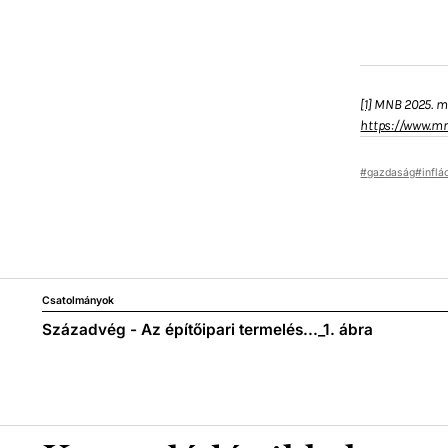
[1]
MNB 2025. már
https://www.mn
gazdaság
inflá
Csatolmányok
Századvég - Az építőipari termelés..._1. ábra