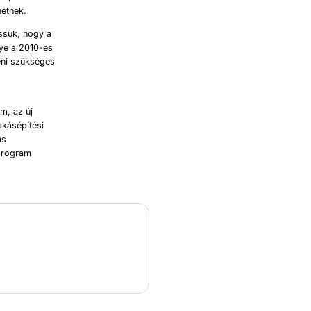
hetnek.
ássuk, hogy a
nye a 2010-es
eni szükséges
m, az új
akásépítési
ás
 program