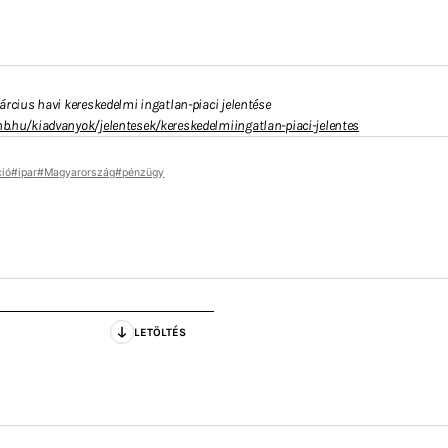
cius havi kereskedelmi ingatlan-piaci jelentése
b.hu/kiadvanyok/jelentesek/kereskedelmiingatlan-piaci-jelentes
ció
ipar
Magyarország
pénzügy
LETÖLTÉS