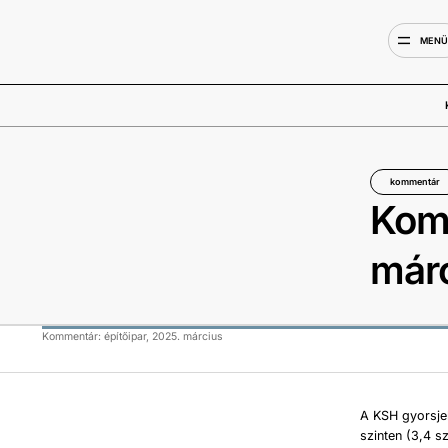
MEN
kommentár
Komm
már
Kommentár: építőipar, 2025. március
A KSH gyorsje
szinten (3,4 s