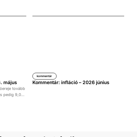
kommentár
. május
Kommentár: infláció – 2026 június
óereje tovább
s pedig 9,0
időszakához
kedése 8,7
tett ki,
ke 9,5, a
al haladta meg