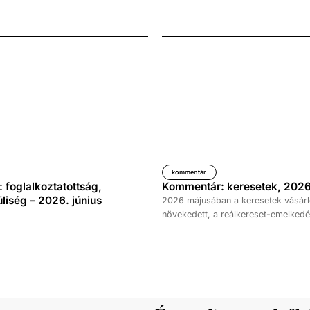
kommentár
foglalkoztatottság,
Kommentár: keresetek, 2026
iség – 2026. június
2026 májusában a keresetek vásárl
növekedett, a reálkereset-emelkedé
százalék volt az elmúlt év azonos 
képest. A bruttó átlagkereset emel
százalékot, a nettóé 11,0 százalékot 
emellett a bruttó mediánkereset érté
nettó mediáné pedig 11,5 százalékk
a tavalyi értékét.