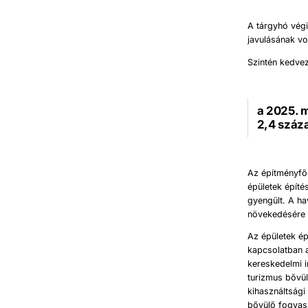
A tárgyhó vég
javulásának vo
Szintén kedve
a 2025. 
2,4 száz
Az építményfő
épületek épít
gyengült. A ha
növekedésére 
Az épületek ép
kapcsolatban 
kereskedelmi i
turizmus bővül
kihasználtsági
bővülő fogyasz