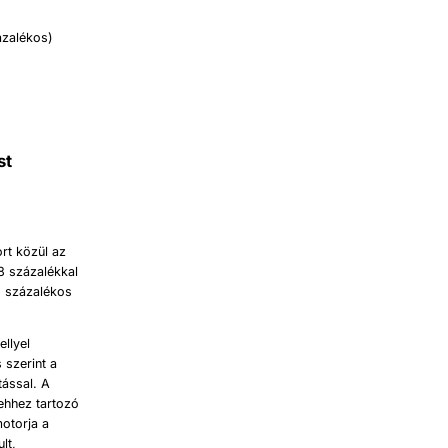
ázalékos)
st
rt közül az
8 százalékkal
3 százalékos
ellyel
s szerint a
tással. A
ehhez tartozó
motorja a
lt,