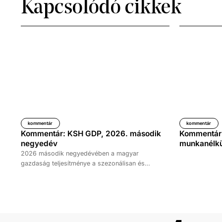
Kapcsolódó cikkek
kommentár
kommentár
Kommentár: KSH GDP, 2026. második
Kommentár: 
negyedév
munkanélkül
2026 második negyedévében a magyar
gazdaság teljesítménye a szezonálisan és
naptárhatással kiigazított és kiegyensúlyozott
adatok szerint, az előző év azonos időszakához
képest 1,6 százalékkal, míg az előző
negyedévhez képest 0,4 százalékkal bővült. Az
adat némileg elmaradt az elemzői várakozásoktól,