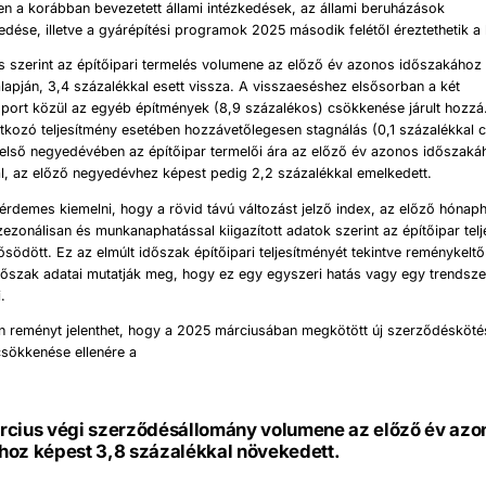
en a korábban bevezetett állami intézkedések, az állami beruházások
ése, illetve a gyárépítési programok 2025 második felétől éreztethetik a 
s szerint az építőipari termelés volumene az előző év azonos időszakához
lapján, 3,4 százalékkal esett vissza. A visszaeséshez elsősorban a két
port közül az egyéb építmények (8,9 százalékos) csökkenése járult hozzá
tkozó teljesítmény esetében hozzávetőlegesen stagnálás (0,1 százalékkal 
 első negyedévében az építőipar termelői ára az előző év azonos időszak
l, az előző negyedévhez képest pedig 2,2 százalékkal emelkedett.
érdemes kiemelni, hogy a rövid távú változást jelző index, az előző hónap
szezonálisan és munkanaphatással kiigazított adatok szerint az építőipar tel
ősödött. Ez az elmúlt időszak építőipari teljesítményét tekintve reménykeltő
dőszak adatai mutatják meg, hogy ez egy egyszeri hatás vagy egy trendsz
i.
n reményt jelenthet, hogy a 2025 márciusában megkötött új szerződésköt
sökkenése ellenére a
rcius végi szerződésállomány volumene az előző év azo
hoz képest 3,8 százalékkal növekedett.