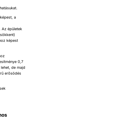
hatásukat.
 képest, a
. Az épületek
csökkent)
ához képest
hoz
jesítménye 0,7
 lehet, de majd
erű erősödés
ések
nos