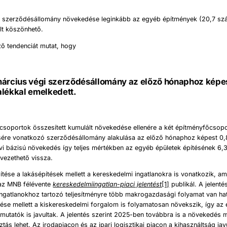
i szerződésállomány növekedése leginkább az egyéb építmények (20,7 sz
lt köszönhető.
ző tendenciát mutat, hogy
március végi szerződésállomány az előző hónaphoz képe
alékkal emelkedett.
csoportok összesített kumulált növekedése ellenére a két építményfőcsopo
ésére vonatkozó szerződésállomány alakulása az előző hónaphoz képest 0,
vi bázisú növekedés így teljes mértékben az egyéb épületek építésének 6,
vezethető vissza.
ítése a lakásépítések mellett a kereskedelmi ingatlanokra is vonatkozik, am
az MNB félévente
kereskedelmiingatlan-piaci jelentést
[1]
publikál. A jelenté
ngatlanokhoz tartozó teljesítményre több makrogazdasági folyamat van ha
ése mellett a kiskereskedelmi forgalom is folyamatosan növekszik, így az 
 mutatók is javultak. A jelentés szerint 2025-ben továbbra is a növekedés 
tás lehet. Az irodapiacon és az ipari logisztikai piacon a kihasználtság javu