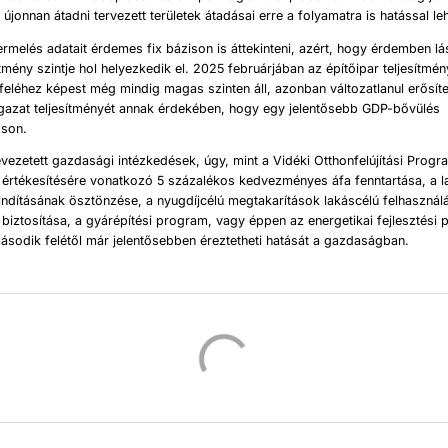
újonnan átadni tervezett területek átadásai erre a folyamatra is hatással le
termelés adatait érdemes fix bázison is áttekinteni, azért, hogy érdemben l
ítmény szintje hol helyezkedik el. 2025 februárjában az építőipar teljesítmé
eléhez képest még mindig magas szinten áll, azonban változatlanul erősít
ágazat teljesítményét annak érdekében, hogy egy jelentősebb GDP-bővülés
sson.
ezetett gazdasági intézkedések, úgy, mint a Vidéki Otthonfelújítási Progra
 értékesítésére vonatkozó 5 százalékos kedvezményes áfa fenntartása, a l
ndításának ösztönzése, a nyugdíjcélú megtakarítások lakáscélú felhasznál
biztosítása, a gyárépítési program, vagy éppen az energetikai fejlesztési
sodik felétől már jelentősebben éreztetheti hatását a gazdaságban.