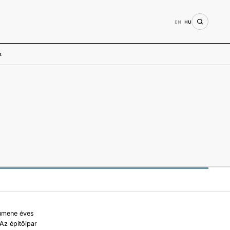
EN
HU
k
lumene éves
Az építőipar