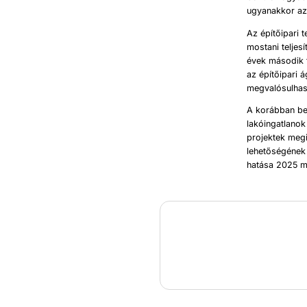
ugyanakkor az 
Az építőipari 
mostani teljes
évek második f
az építőipari 
megvalósulha
A korábban bev
lakóingatlanok
projektek megi
lehetőségének 
hatása 2025 má