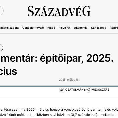
Ü
Kutatóközpont
Gondolatfigyelő
Kiadó
Folyóirat
Akadémia
Sajtószoba
Rólun
entár: építőipar, 2025.
cius
2025. május 15.
CSATOLMÁNY
MEGOSZTÁS
lentése szerint a 2025. március hónapra vonatkozó építőipari termelés vo
zázalékkal) csökkent, miközben havi bázison (0,7 százalékkal) emelkedett. 