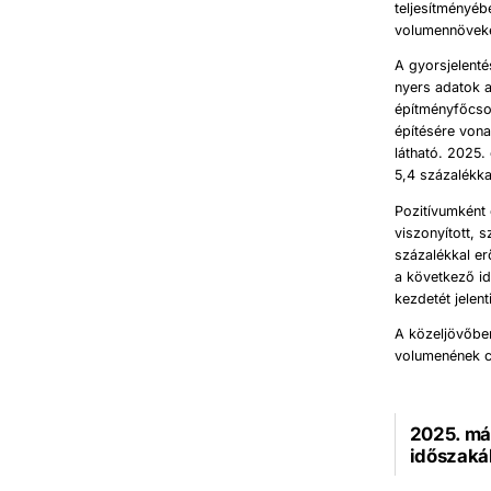
teljesítményéb
volumennöveked
A gyorsjelenté
nyers adatok a
építményfőcso
építésére vona
látható. 2025.
5,4 százalékka
Pozitívumként 
viszonyított, 
százalékkal er
a következő i
kezdetét jelent
A közeljövőbe
volumenének c
2025. má
időszaká