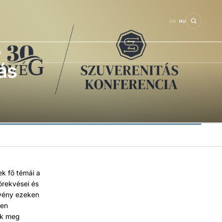
EN
HU
k
ás
ek fő témái a
örekvései és
zvény ezeken
yen
ák meg