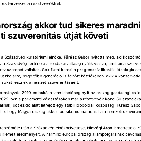
 és terveiket a résztvevőkkel.
ország akkor tud sikeres maradni,
i szuverenitás útját követi
a Századvég kuratóriumi elnöke,
Fűrész Gábor
nyitotta meg
, aki köszönt
 a Századvég története a rendszerváltásig nyúlik vissza, amiben a szervez
ktív szerepet vállaltak. Sok fiatal keresi a progresszív liberális ideológia alt
szke arra, hogy több generáció is felnőtt kötelékében, akik a konzervatív
 sokat tesznek a nemzet szuverenitásáért.
kormányzás 2010-es bukása után lehetőség nyílt az ország gazdasági és ide
 2022-ben a parlamenti választásokon már a résztvevők közel 50 százaléka 
linak, sőt ezidő alatt létrejött egy stabil jobboldali közösség. Fűrész Gáb
te, hogy Magyarország akkor tud sikeres maradni, ha a nemzeti szuverenit
köszöntője után a Századvég elnökhelyettese,
Hidvégi Áron
ismertette
a 2
s kiemelt eredményeit. A harminc európai ország állampolgárainak bevonás
l kirajzolódnak azok az egyetértési pontok, amelyek mentén az európai kö