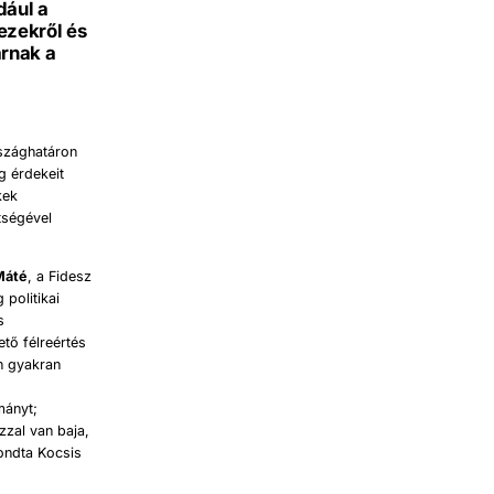
dául a
ezekről és
arnak a
rszághatáron
g érdekeit
kek
ítségével
Máté
, a Fidesz
 politikai
s
ető félreértés
n gyakran
mányt;
zzal van baja,
mondta Kocsis