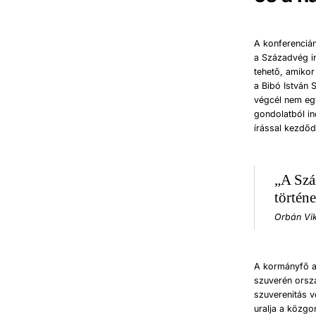
A konferenciá
a Századvég in
tehető, amikor
a Bibó István 
végcél nem eg
gondolatból i
írással kezdőd
„A Szá
történe
Orbán Vik
A kormányfő a
szuverén orsz
szuverenitás v
uralja a közgo