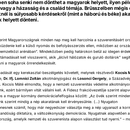
n soha senki nem dönthet a magyarok helyett, ilyen pél
vagy a házasság és a család témája. Brüsszelben mégis 
él is súlyosabb kérdésekről (mint a háború és béke) ak
 helyett dönteni.
erint Magyarországnak minden nap meg kell harcolnia a szuverenitásért o
: küzdenie kell a külső nyomás és befolyásszerzés ellen, miközben az orszá
 „nemzetközi arénában”. Mindeközben pedig határokon belül az idegen érde
támadásait kell visszaverni, akik „álcivil hálózatok és guruló dollárok” seg
ásni a magyarok önrendelkezését.
őadását egy kerekasztal-beszélgetés követett, melynek résztvevői
Kocsis 
e,
Dr. Ifj. Lomnici Zoltán
alkotmányjogász és
Losonci Gergely
, a Századvég
lt. Kocsis Máté elmondta, hogy a nemzeti szuverenitás védelme alkotmányo
k, ezért bármilyen vitát vállalni kell. A Fidesz frakcióvezetője szerint alapv
 és a magyar kormány demokráciafelfogása között: „Az övék szerint minde
énk szerint mindig a nép akaratának kell érvényesülnie. (…) Nyugaton
enesnek számít, hogy már negyedszer választja meg a nép ugyanazt a kor
llandóság diktatúra, a változékonyság demokrácia. Nyugatnak alapvetően a
rszág, amelyik nemzeti és szuverenista alapon választást tud nyerni.” – 