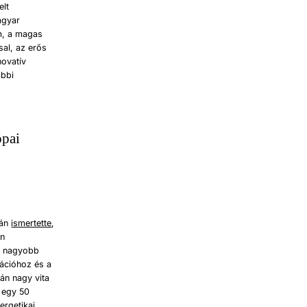
elt
agyar
om, a magas
sal, az erős
novatív
ábbi
ópai
sán
ismertette
,
an
ei nagyobb
rációhoz és a
án nagy vita
l egy 50
ergetikai