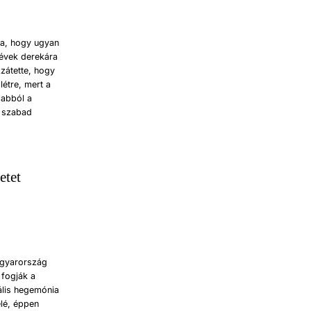
ta, hogy ugyan
 évek derekára
zátette, hogy
létre, mert a
 abból a
a szabad
etet
agyarország
 fogják a
ális hegemónia
élé, éppen