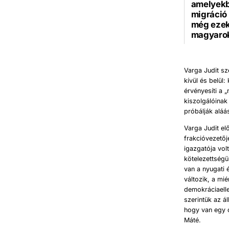
amelyekbe
migráció 
még ezekn
magyarok
Varga Judit sz
kívül és belül
érvényesíti a
kiszolgálóinak 
próbálják alá
Varga Judit el
frakcióvezetőj
igazgatója vo
kötelezettségün
van a nyugati
változik, a mi
demokráciaell
szerintük az á
hogy van egy o
Máté.