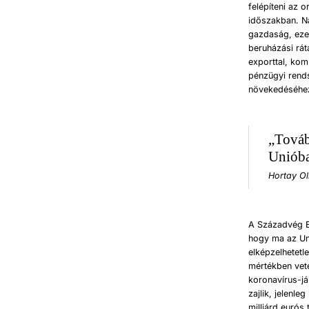
felépíteni az 
időszakban. Na
gazdaság, ezek
beruházási rát
exporttal, komp
pénzügyi rends
növekedéséhe
„Továb
Unióban
Hortay Ol
A Századvég E
hogy ma az Un
elképzelhetet
mértékben vete
koronavírus-j
zajlik, jelenl
milliárd eurós