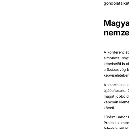
gondolataikat
Magyar
nemzet
A
konferenciát
elmondta, hogy
képviselői is a
a Századvég bü
képviseletében
A szocialista 
újjáépítésére.
magát jobbolda
kapcsán kiemel
követi.
Fűrész Gábor 
Projekt-kutatá
felmérésből jó