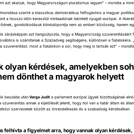
„mi azt akarjuk, hogy Magyarországon pluralizmus legyen” – mondta a mini
lmondása szerint a klasszikus demokratikus felfogáshoz a magyar politika
mint a hosszú időn keresztül mintaadónak tekintett nyugat-európai. A liberá
rődnek, gondolkodásuk kiindulópontja nem az emberi közösség, hanem e
ök zárásképpen azt hangsúlyozta, hogy a Magyarország szuverenitásáért fo
ovábbra is számítanak a Századvég segítségére, különösen a fiatalokéra. 
 szuverenitást, most a fiatalokon a sor, hogy meg is tartsák ezt” – mondt
 olyan kérdések, amelyekben so
nem dönthet a magyarok helyett
nök beszéde után
Varga Judit
a parlament európai ügyek bizottságának elnö
 szuverenitás annak a kijelölését jelenti, hogy hol van a határ állam és álla
etközi szervezetek között az önrendelkezés és a szabadság kérdésében.
us felhívta a figyelmet arra, hogy vannak olyan kérdések,