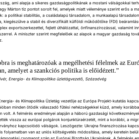
ország, ami alapja a sikeres gazdaságpolitikának a mostani válságokkal terh
gy Márton tíz pontot sorolt fel, amelyek miatt véleménye szerint erős a m
: a politikai stabilitás, a családalapú társadalom, a munkaalapú társadal
a, kiegészülve a stabil és diverzifikált külföldi működőtőke (FDI) beáramlás
lex exportszerkezettel, fejlett úthálózattal, önfinanszírozással, valamint in
zerrel. A miniszter szerint megfelelőek az alapok a magyar gazdaság tov
z.
bra is meghatározóak a megélhetési félelmek az Eur
, amelyet a szankciós politika is előidézett.”
ivér, Energia- és Klímapolitika üzletágvezető, Századvég
nergia- és Klímapolitika Üzletág vezetője az Európa Projekt-kutatás kapc
ióban minden ötödik válaszadó fűtési nehézségekkel küzd, amely korább
len volt. A felmérés eredményei alapján a háború gazdasági következmény
tték vissza az európai polgárok konjunktúraérzetét, mint a korábbi, a mig
árványhoz kapcsolódó válságok. Leszögezte: Ukrajna finanszírozása kapcs
eg is folyamatban van az uniós költségvetés módosítása, amely keretein belü
 támogatási csomagot szán az Európai Bizottság Ukrajnának. A felmérés en