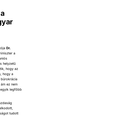
 a
gyar
tója
Dr.
miniszter a
uniós
s helyzetű
tik, hogy az
, hogy a
 bürokrácia
, ám ez nem
 egyik legfőbb
gazdaság
alkodott,
ságot tudott