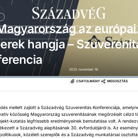
Ü
Magyarország az európai
Kutatóközpont
Gondolatfigyelő
Kiadó
Folyóirat
Akadémia
Sajtószoba
Rólun
rek hangja – Szuverenit
erencia
2023. november 16.
CSATOLMÁNY
MEGOSZTÁS
dés mellett zajlott a Századvég Szuverenitás Konferenciája, amelyn
vatív közösség Magyarország szuverenitásának megőrzését célzó t
ojekt-kutatás legfrissebb eredményeinek bemutatása volt. A rende
ékezett a Századvég alapításának 30. évfordulójáról is. Az esemén
olitikusok, közéleti szereplők és a Századvég munkatársai osztott