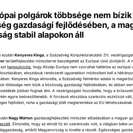
ópai polgárok többsége nem bízik
ég gazdasági fejlődésében, a ma
ág stabil alapokon áll
n ezután
Kenyeres Kinga
, a Századvég Konjunktúrakutató Zrt. vezérigazga
bor
területfejlesztési miniszterrel beszélgetett az Európai Unió jövőjéről. A 
 azt
hangsúlyozta
, hogy Közép-Európa nem szorulhat háttérbe az európai 
losztásában, elosztásuk rendszerét ugyanakkor módosítani kell a hátrányo
ében. Kenyeres Kinga elmondta, a Századvég felmérési adatai is megerősí
rok többsége nem bízik a közösség gazdasági fejlődésében, és abban sem
zedékek jobban fognak élni. A vezérigazgató hozzátette, hogy a brüsszeli
intén egyre kedvezőtlenebb. A források elosztása szankciós eszközzé vált
éges fejlődést, noha a gazdasági jólét megteremtése az EU létrehozásának
 után
Nagy Márton
gazdaságfejlesztési miniszter előadásában a magyar 
eszélt
. Elmondta, hogy az elmúlt tíz év szerencsés volt, a világban béke ur
világgazdaság, amiből Magyarország is kivette a részét. Egészséges gazda