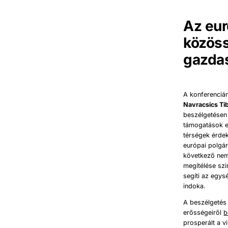
Az eur
közöss
gazdas
A konferenciá
Navracsics Ti
beszélgetésen
támogatások e
térségek érdek
európai polgá
következő nem
megítélése sz
segíti az egys
indoka.
A beszélgetés
erősségeiről
b
prosperált a 