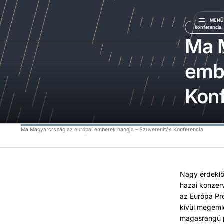
MEN
konferencia
Ma 
embe
Konf
Ma Magyarország az európai emberek hangja – Szuverenitás Konferencia
Nagy érdeklő
hazai konzer
az Európa Pr
kívül megeml
magasrangú p