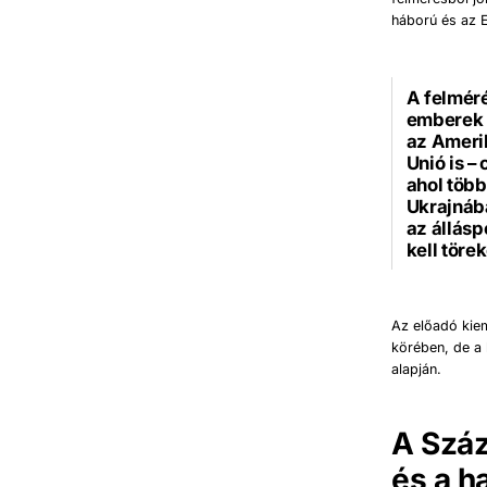
háború és az E
A felmér
emberek s
az Amerik
Unió is –
ahol töb
Ukrajnáb
az állás
kell töre
Az előadó kie
körében, de a 
alapján.
A Száz
és a h