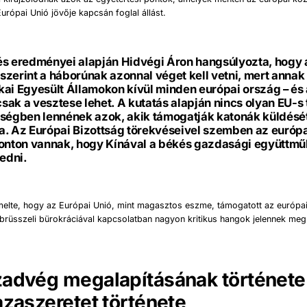
urópai Unió jövője kapcsán foglal állást.
és eredményei alapján Hidvégi Áron hangsúlyozta, hogy 
zerint a háborúnak azonnal véget kell vetni, mert annak
ai Egyesült Államokon kívül minden európai ország – és
 csak a vesztese lehet. A kutatás alapján nincs olyan EU-s
bségben lennének azok, akik támogatják katonák küldésé
a. Az Európai Bizottság törekvéseivel szemben az európ
ponton vannak, hogy Kínával a békés gazdasági együttm
kedni.
melte, hogy az Európai Unió, mint magasztos eszme, támogatott az európ
brüsszeli bürokráciával kapcsolatban nagyon kritikus hangok jelennek meg
advég megalapításának története 
azaszeretet története