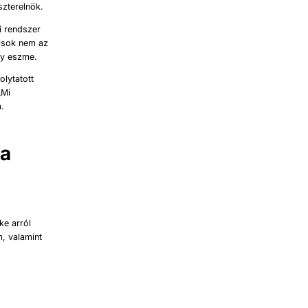
szterelnök.
i rendszer
lisok nem az
gy eszme.
lytatott
„Mi
a.
ha
ke arról
m, valamint