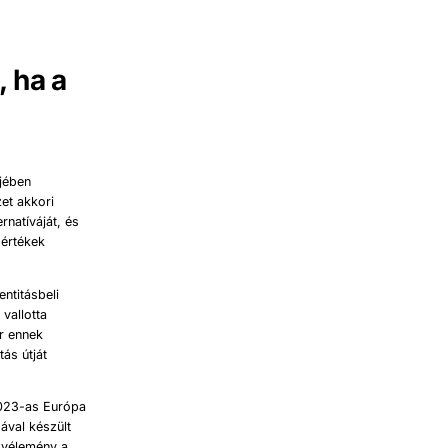
 ha a
őjében
et akkori
ernatíváját, és
 értékek
ntitásbeli
vallotta
or ennek
ás útját
023-as Európa
ával készült
zvélemény a