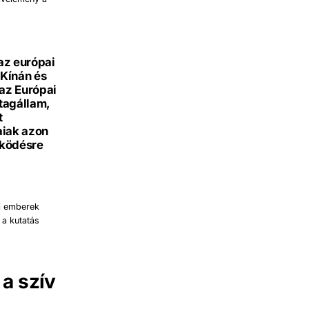
az európai
 Kínán és
 az Európai
 tagállam,
t
aiak azon
űködésre
ai emberek
 a kutatás
a szív