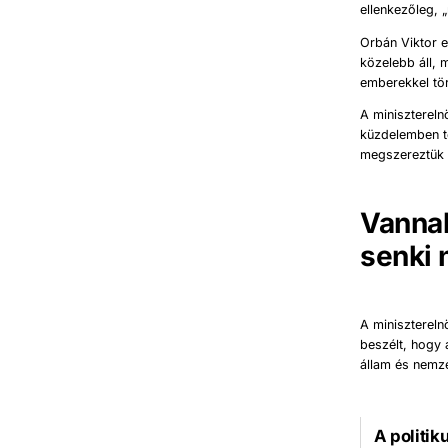
ellenkezőleg, 
Orbán Viktor e
közelebb áll, 
emberekkel tö
A minisztereln
küzdelemben t
megszereztük a
Vannak
senki 
A miniszterel
beszélt, hogy a
állam és nemz
A politik