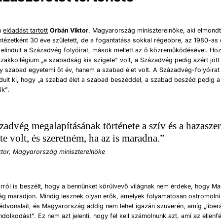
n
előadást tartott
Orbán Viktor
, Magyarország miniszterelnöke, aki elmond
tézetként 30 éve született, de a fogantatása sokkal régebbre, az 1980-as
 elindult a Századvég folyóirat, mások mellett az ő közreműködésével. Hoz
Szakkollégium „a szabadság kis szigete” volt, a Századvég pedig azért jött 
y szabad egyetemi öt év, hanem a szabad élet volt. A Századvég-folyóirat
ndult ki, hogy „a szabad élet a szabad beszéddel, a szabad beszéd pedig 
ik”.
zadvég megalapításának története a szív és a hazaszer
te volt, és szeretném, ha az is maradna.”
tor, Magyarország miniszterelnöke
rról is beszélt, hogy a bennünket körülvevő világnak nem érdeke, hogy M
ág maradjon. Mindig lesznek olyan erők, amelyek folyamatosan ostromolni
édvonalait, és Magyarország addig nem lehet igazán szuverén, amíg „liber
ndolkodást”. Ez nem azt jelenti, hogy fel kell számolnunk azt, ami az ellenf