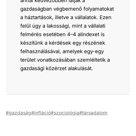
annál kedvezőbben látják a
gazdaságban végbemenő folyamatokat
a háztartások, illetve a vállalatok. Ezen
felül úgy a lakossági, mint a vállalati
felmérés esetében 4–4 alindexet is
készítünk a kérdések egy részének
felhasználásával, amelyek egy-egy
terület vonatkozásában szemléltetik a
gazdasági közérzet alakulását.
gazdaság
infláció
szociológia
társadalom