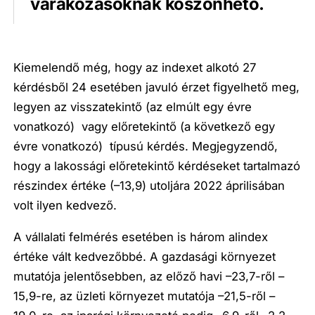
várakozásoknak köszönhető.
Kiemelendő még, hogy az indexet alkotó 27
kérdésből 24 esetében javuló érzet figyelhető meg,
legyen az visszatekintő (az elmúlt egy évre
vonatkozó) vagy előretekintő (a következő egy
évre vonatkozó) típusú kérdés. Megjegyzendő,
hogy a lakossági előretekintő kérdéseket tartalmazó
részindex értéke (–13,9) utoljára 2022 áprilisában
volt ilyen kedvező.
A vállalati felmérés esetében is három alindex
értéke vált kedvezőbbé. A gazdasági környezet
mutatója jelentősebben, az előző havi –23,7-ről –
15,9-re, az üzleti környezet mutatója –21,5-ről –