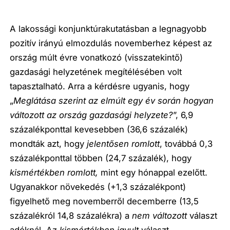
A lakossági konjunktúrakutatásban a legnagyobb
pozitív irányú elmozdulás novemberhez képest az
ország múlt évre vonatkozó (visszatekintő)
gazdasági helyzetének megítélésében volt
tapasztalható. Arra a kérdésre ugyanis, hogy
„
Meglátása szerint az elmúlt egy év során hogyan
változott az ország gazdasági helyzete?
”, 6,9
százalékponttal kevesebben (36,6 százalék)
mondták azt, hogy
jelentősen romlott
, továbbá 0,3
százalékponttal többen (24,7 százalék), hogy
kismértékben romlott,
mint egy hónappal ezelőtt.
Ugyanakkor növekedés (+1,3 százalékpont)
figyelhető meg novemberről decemberre (13,5
százalékról 14,8 százalékra) a
nem változott
választ
adóknál. Az
kismértékben javult
választ