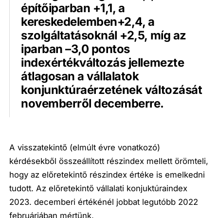
építőiparban +1,1, a
kereskedelemben+2,4, a
szolgáltatásoknál +2,5, míg az
iparban –3,0 pontos
indexértékváltozás jellemezte
átlagosan a vállalatok
konjunktúraérzetének változását
novemberről decemberre.
A visszatekintő (elmúlt évre vonatkozó)
kérdésekből összeállított részindex mellett örömteli,
hogy az előretekintő részindex értéke is emelkedni
tudott. Az előretekintő vállalati konjuktúraindex
2023. decemberi értékénél jobbat legutóbb 2022
februárjában mértünk.