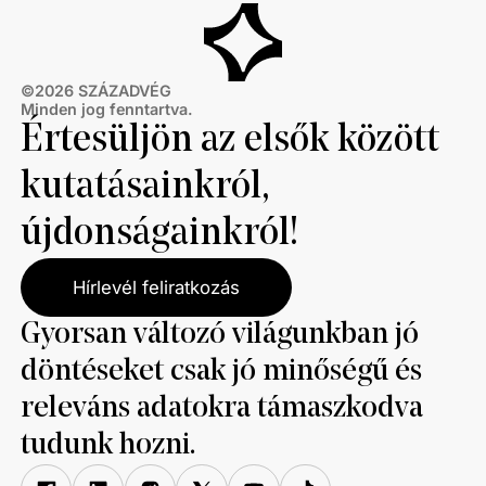
©
2026
SZÁZADVÉG
Minden jog fenntartva.
Értesüljön az elsők között
kutatásainkról,
újdonságainkról!
Hírlevél feliratkozás
Gyorsan változó világunkban jó
döntéseket csak jó minőségű és
releváns adatokra támaszkodva
tudunk hozni.