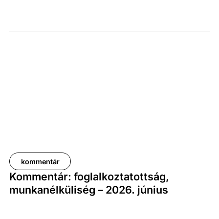
kiigazított és kiegyensúlyozott adatok szerint, az
előző év azonos időszakához képest 1,6
százalékkal, míg az előző negyedévhez képest 0,4
százalékkal bővült. Az adat némileg elmaradt az
elemzői várakozásoktól, ugyanakkor továbbra is
növekedési pályát jelez.
kommentár
Kommentár: foglalkoztatottság,
munkanélküliség – 2026. június