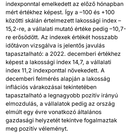
indexponntal emelkedett az előző hónapban
mért értékhez képest. Így a –100 és +100
közötti skálán értelmezett lakossági index –
15,2-re, a vállalati mutató értéke pedig –10,7-
re erősödött. Az indexek értékét hosszabb
időtávon vizsgálva is jelentős javulás
tapasztalható: a 2022. decemberi értékhez
képest a lakossági index 14,7, a vállalati
index 11,2 indexponttal növekedett. A
decemberi felmérés alapján a lakosság
inflációs várakozásai tekintetében
tapasztalható a legnagyobb pozitív irányú
elmozdulás, a vállalatok pedig az ország
elmúlt egy évre vonatkozó általános
gazdasági helyzetét tekintve fogalmaztak
meg pozitív véleményt.