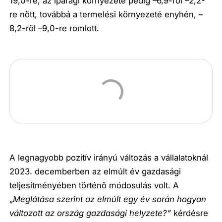
19,0-re, az iparági környezeté pedig –6,9-ről –2,2-
re nőtt, továbbá a termelési környezeté enyhén, –
8,2-ről –9,0-re romlott.
A legnagyobb pozitív irányú változás a vállalatoknál
2023. decemberben az elmúlt év gazdasági
teljesítményében történő módosulás volt. A
„
Meglátása szerint az elmúlt egy év során hogyan
változott az ország gazdasági helyzete?”
kérdésre