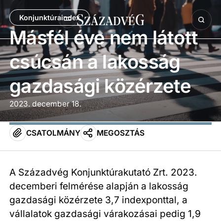
Konjunktúraindex
Másfél éve nem látott
csúcsán a lakosság
gazdasági közérzete
2023. december 18.
CSATOLMÁNY
MEGOSZTÁS
A Századvég Konjunktúrakutató Zrt. 2023.
decemberi felmérése alapján a lakosság
gazdasági közérzete 3,7 indexponttal, a
vállalatok gazdasági várakozásai pedig 1,9