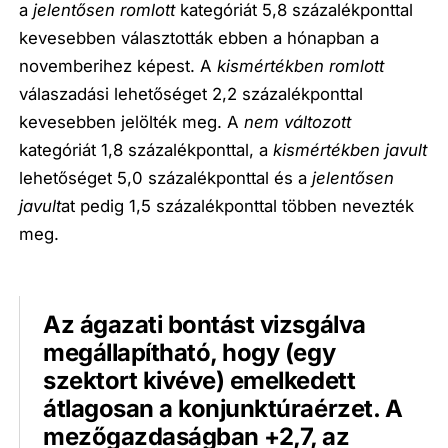
a
jelentősen romlott
kategóriát 5,8 százalékponttal
kevesebben választották ebben a hónapban a
novemberihez képest. A
kismértékben romlott
válaszadási lehetőséget 2,2 százalékponttal
kevesebben jelölték meg. A
nem változott
kategóriát 1,8 százalékponttal, a
kismértékben javult
lehetőséget 5,0 százalékponttal és a
jelentősen
javult
at pedig 1,5 százalékponttal többen nevezték
meg.
Az ágazati bontást vizsgálva
megállapítható, hogy (egy
szektort kivéve) emelkedett
átlagosan a konjunktúraérzet. A
mezőgazdaságban +2,7, az