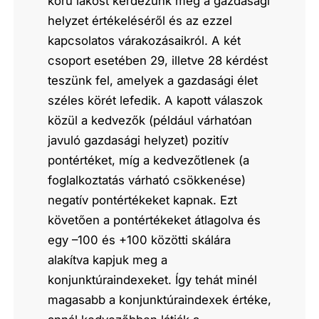
korú lakost kérdezünk meg a gazdasági
helyzet értékeléséről és az ezzel
kapcsolatos várakozásaikról. A két
csoport esetében 29, illetve 28 kérdést
teszünk fel, amelyek a gazdasági élet
széles körét lefedik. A kapott válaszok
közül a kedvezők (például várhatóan
javuló gazdasági helyzet) pozitív
pontértéket, míg a kedvezőtlenek (a
foglalkoztatás várható csökkenése)
negatív pontértékeket kapnak. Ezt
követően a pontértékeket átlagolva és
egy –100 és +100 közötti skálára
alakítva kapjuk meg a
konjunktúraindexeket. Így tehát minél
magasabb a konjunktúraindexek értéke,