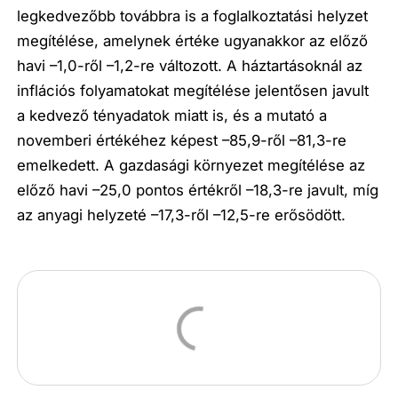
legkedvezőbb továbbra is a foglalkoztatási helyzet
megítélése, amelynek értéke ugyanakkor az előző
havi –1,0-ről –1,2-re változott. A háztartásoknál az
inflációs folyamatokat megítélése jelentősen javult
a kedvező tényadatok miatt is, és a mutató a
novemberi értékéhez képest –85,9-ről –81,3-re
emelkedett. A gazdasági környezet megítélése az
előző havi –25,0 pontos értékről –18,3-re javult, míg
az anyagi helyzeté –17,3-ről –12,5-re erősödött.