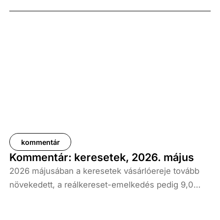
kommentár
Kommentár: keresetek, 2026. május
2026 májusában a keresetek vásárlóereje tovább
növekedett, a reálkereset-emelkedés pedig 9,0
százalék volt az elmúlt év azonos időszakához
képest. A bruttó átlagkereset emelkedése 8,7