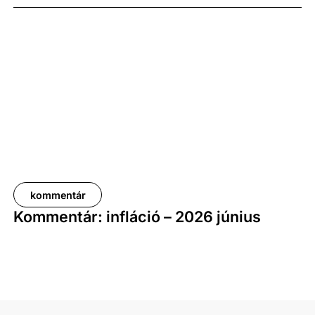
százalékot, a nettóé 11,0 százalékot tett ki, emellett
a bruttó mediánkereset értéke 9,5, a nettó mediáné
pedig 11,5 százalékkal haladta meg a tavalyi értékét.
kommentár
Kommentár: infláció – 2026 június