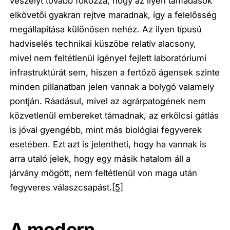
veszélyt tovább fokozza, hogy az ilyen támadások
elkövetői gyakran rejtve maradnak, így a felelősség
megállapítása különösen nehéz. Az ilyen típusú
hadviselés technikai küszöbe relatív alacsony,
mivel nem feltétlenül igényel fejlett laboratóriumi
infrastruktúrát sem, hiszen a fertőző ágensek szinte
minden pillanatban jelen vannak a bolygó valamely
pontján. Ráadásul, mivel az agrárpatogének nem
közvetlenül embereket támadnak, az erkölcsi gátlás
is jóval gyengébb, mint más biológiai fegyverek
esetében. Ezt azt is jelentheti, hogy ha vannak is
arra utaló jelek, hogy egy másik hatalom áll a
járvány mögött, nem feltétlenül von maga után
fegyveres válaszcsapást.
[5]
A modern