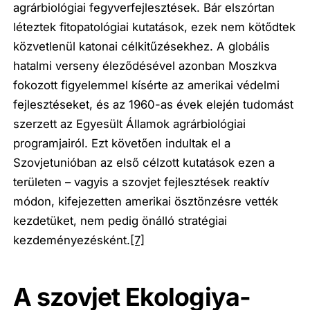
agrárbiológiai fegyverfejlesztések. Bár elszórtan
léteztek fitopatológiai kutatások, ezek nem kötődtek
közvetlenül katonai célkitűzésekhez. A globális
hatalmi verseny éleződésével azonban Moszkva
fokozott figyelemmel kísérte az amerikai védelmi
fejlesztéseket, és az 1960-as évek elején tudomást
szerzett az Egyesült Államok agrárbiológiai
programjairól. Ezt követően indultak el a
Szovjetunióban az első célzott kutatások ezen a
területen – vagyis a szovjet fejlesztések reaktív
módon, kifejezetten amerikai ösztönzésre vették
kezdetüket, nem pedig önálló stratégiai
kezdeményezésként.
[7]
A szovjet Ekologiya-