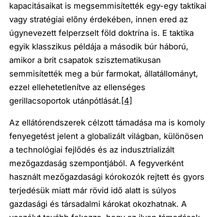
kapacitásaikat is megsemmisítették egy-egy taktikai
vagy stratégiai előny érdekében, innen ered az
úgynevezett felperzselt föld doktrína is. E taktika
egyik klasszikus példája a második búr háború,
amikor a brit csapatok szisztematikusan
semmisítették meg a búr farmokat, állatállományt,
ezzel ellehetetlenítve az ellenséges
gerillacsoportok utánpótlását.
[4]
Az ellátórendszerek célzott támadása ma is komoly
fenyegetést jelent a globalizált világban, különösen
a technológiai fejlődés és az indusztrializált
mezőgazdaság szempontjából. A fegyverként
használt mezőgazdasági kórokozók rejtett és gyors
terjedésük miatt már rövid idő alatt is súlyos
gazdasági és társadalmi károkat okozhatnak. A