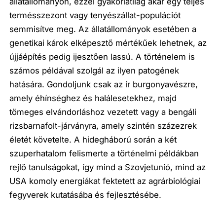
állatállományon, ezzel gyakorlatilag akár egy teljes
termésszezont vagy tenyészállat-populációt
semmisítve meg. Az állatállományok esetében a
genetikai károk elképesztő mértékűek lehetnek, az
újjáépítés pedig ijesztően lassú. A történelem is
számos példával szolgál az ilyen patogének
hatására. Gondoljunk csak az ír burgonyavészre,
amely éhínséghez és halálesetekhez, majd
tömeges elvándorláshoz vezetett vagy a bengáli
rizsbarnafolt-járványra, amely szintén százezrek
életét követelte. A hidegháború során a két
szuperhatalom felismerte a történelmi példákban
rejlő tanulságokat, így mind a Szovjetunió, mind az
USA komoly energiákat fektetett az agrárbiológiai
fegyverek kutatásába és fejlesztésébe.