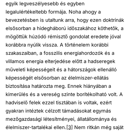
egyik legveszélyesebb és egyben
legalulértékeltebb formája. Noha ahogy a
bevezetésben is utaltunk arra, hogy ezen doktrínák
elsősorban a hidegháború időszakához köthetők, a
mögöttük húzódó rémisztő gondolat eredete jóval
korábbra nyúlik vissza. A történelem korábbi
szakaszaiban, a fosszilis energiahordozók és a
villamos energia elterjedése előtt a hadseregek
műveleti képességeit és a hátországok ellenálló
képességét elsősorban az élelmiszer-ellátás
biztosítása határozta meg. Ennek hiányában a
kimerülés és a vereség szinte borítékolható volt. A
hadviselő felek ezzel tisztában is voltak, ezért
gyakran intéztek célzott támadásokat egymás
mezőgazdasági létesítményei, állatállománya és
élelmiszer-tartalékai ellen.
[3]
Nem ritkán még saját