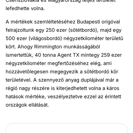
Csehszlovákia és Magyarország teljes területét
lefedhette volna.
A mértékek szemléltetéséhez Budapesti origóval
felrajzoltunk egy 250 ezer (sötétbordó), majd egy
500 ezer (világosbordó) négyzetkilométer területű
kört. Ahogy Rimmington munkásságából
ismertettük, 40 tonna Agent TX mintegy 259 ezer
négyzetkilométer megfertőzéséhez elég, ami
hozzávetőlegesen megegyezik a sötétbordó kör
területével. A szennyező anyag duplájával már a
régió nagy részére is kiterjedhetett volna a káros
hatások mértéke, veszélyeztetve ezzel az érintett
országok ellátását.