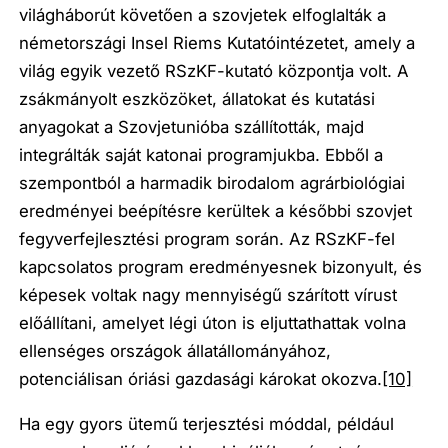
világháborút követően a szovjetek elfoglalták a
németországi Insel Riems Kutatóintézetet, amely a
világ egyik vezető RSzKF-kutató központja volt. A
zsákmányolt eszközöket, állatokat és kutatási
anyagokat a Szovjetunióba szállították, majd
integrálták saját katonai programjukba. Ebből a
szempontból a harmadik birodalom agrárbiológiai
eredményei beépítésre kerültek a későbbi szovjet
fegyverfejlesztési program során. Az RSzKF-fel
kapcsolatos program eredményesnek bizonyult, és
képesek voltak nagy mennyiségű szárított vírust
előállítani, amelyet légi úton is eljuttathattak volna
ellenséges országok állatállományához,
potenciálisan óriási gazdasági károkat okozva.
[10]
Ha egy gyors ütemű terjesztési móddal, például