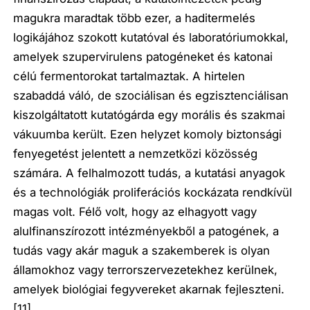
magukra maradtak több ezer, a haditermelés
logikájához szokott kutatóval és laboratóriumokkal,
amelyek szupervirulens patogéneket és katonai
célú fermentorokat tartalmaztak. A hirtelen
szabaddá váló, de szociálisan és egzisztenciálisan
kiszolgáltatott kutatógárda egy morális és szakmai
vákuumba került. Ezen helyzet komoly biztonsági
fenyegetést jelentett a nemzetközi közösség
számára. A felhalmozott tudás, a kutatási anyagok
és a technológiák proliferációs kockázata rendkívül
magas volt. Félő volt, hogy az elhagyott vagy
alulfinanszírozott intézményekből a patogének, a
tudás vagy akár maguk a szakemberek is olyan
államokhoz vagy terrorszervezetekhez kerülnek,
amelyek biológiai fegyvereket akarnak fejleszteni.
[11]