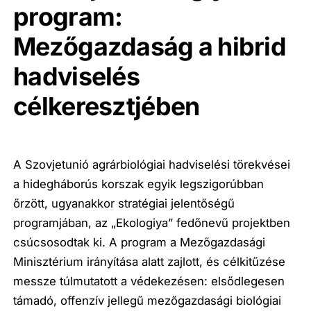
program:
Mezőgazdaság a hibrid
hadviselés
célkeresztjében
A Szovjetunió agrárbiológiai hadviselési törekvései
a hidegháborús korszak egyik legszigorúbban
őrzött, ugyanakkor stratégiai jelentőségű
programjában, az „Ekologiya” fedőnevű projektben
csúcsosodtak ki. A program a Mezőgazdasági
Minisztérium irányítása alatt zajlott, és célkitűzése
messze túlmutatott a védekezésen: elsődlegesen
támadó, offenzív jellegű mezőgazdasági biológiai