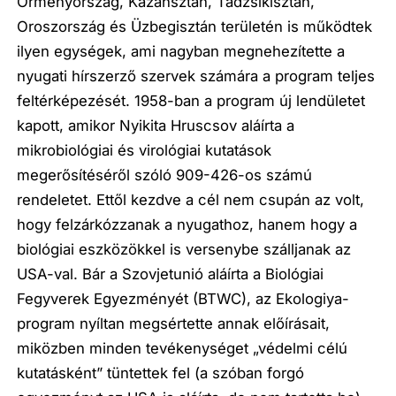
Örményország, Kazahsztán, Tádzsikisztán,
Oroszország és Üzbegisztán területén is működtek
ilyen egységek, ami nagyban megnehezítette a
nyugati hírszerző szervek számára a program teljes
feltérképezését. 1958-ban a program új lendületet
kapott, amikor Nyikita Hruscsov aláírta a
mikrobiológiai és virológiai kutatások
megerősítéséről szóló 909-426-os számú
rendeletet. Ettől kezdve a cél nem csupán az volt,
hogy felzárkózzanak a nyugathoz, hanem hogy a
biológiai eszközökkel is versenybe szálljanak az
USA-val. Bár a Szovjetunió aláírta a Biológiai
Fegyverek Egyezményét (BTWC), az Ekologiya-
program nyíltan megsértette annak előírásait,
miközben minden tevékenységet „védelmi célú
kutatásként” tüntettek fel (a szóban forgó