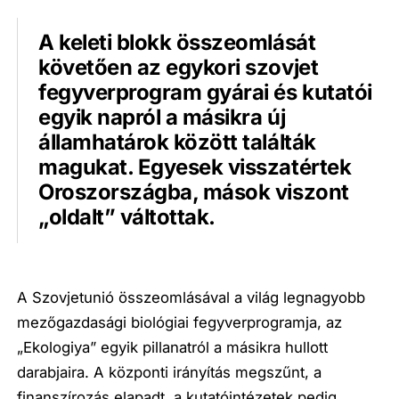
A keleti blokk összeomlását
követően az egykori szovjet
fegyverprogram gyárai és kutatói
egyik napról a másikra új
államhatárok között találták
magukat. Egyesek visszatértek
Oroszországba, mások viszont
„oldalt” váltottak.
A Szovjetunió összeomlásával a világ legnagyobb
mezőgazdasági biológiai fegyverprogramja, az
„Ekologiya” egyik pillanatról a másikra hullott
darabjaira. A központi irányítás megszűnt, a
finanszírozás elapadt, a kutatóintézetek pedig