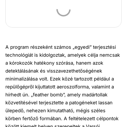
A program részeként számos „egyedi” terjesztési
technológiát is kidolgoztak, amelyek célja nemcsak
a kórokozók hatékony szórása, hanem azok
detektálásának és visszavezethetőségének
minimalizálása volt. Ezek közé tartozott például a
repülőgépről kijuttatott aeroszolforma, valamint a
hírhedt ún. „feather bomb”, amely madártollak
közvetítésével terjesztette a patogéneket lassan
ülepedő, nehezen kimutatható, mégis széles
körben fertőző formában. A feltételezett célpontok
között kiemelt helyen szerepeltek a Varsói