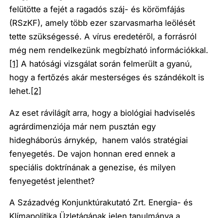
felütötte a fejét a ragadós száj- és körömfájás
(RSzKF), amely több ezer szarvasmarha leölését
tette szükségessé. A vírus eredetéről, a forrásról
még nem rendelkezünk megbízható információkkal.
[1]
A hatósági vizsgálat során felmerült a gyanú,
hogy a fertőzés akár mesterséges és szándékolt is
lehet.
[2]
Az eset rávilágít arra, hogy a biológiai hadviselés
agrárdimenziója már nem pusztán egy
hidegháborús árnykép, hanem valós stratégiai
fenyegetés. De vajon honnan ered ennek a
speciális doktrínának a genezise, és milyen
fenyegetést jelenthet?
A Századvég Konjunktúrakutató Zrt. Energia- és
Klímapolitika Üzletágának jelen tanulmánya a