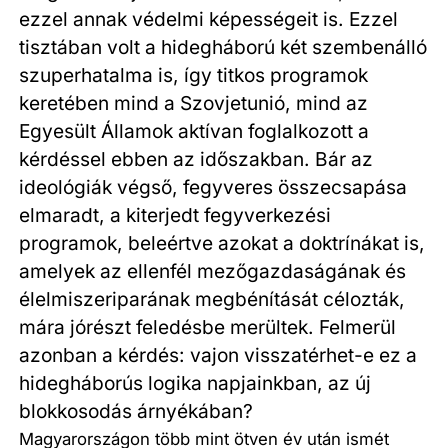
ezzel annak védelmi képességeit is. Ezzel
tisztában volt a hidegháború két szembenálló
szuperhatalma is, így titkos programok
keretében mind a Szovjetunió, mind az
Egyesült Államok aktívan foglalkozott a
kérdéssel ebben az időszakban. Bár az
ideológiák végső, fegyveres összecsapása
elmaradt, a kiterjedt fegyverkezési
programok, beleértve azokat a doktrínákat is,
amelyek az ellenfél mezőgazdaságának és
élelmiszeriparának megbénítását célozták,
mára jórészt feledésbe merültek. Felmerül
azonban a kérdés: vajon visszatérhet-e ez a
hidegháborús logika napjainkban, az új
blokkosodás árnyékában?
Magyarországon több mint ötven év után ismét