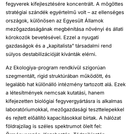
fegyverek kifejlesztésére koncentrált. A mögöttes
stratégiai szándék egyértelmű volt – az ellenséges
országok, különösen az Egyesült Államok
mezőgazdaságának megbénítása növényi és állati
kórokozók bevetésével. Ezzel a nyugati
gazdaságok és a „kapitalista” társadalmi rend
súlyos destabilizációját kívánták elérni.
Az Ekologiya-program rendkívül szigorúan
szegmentált, rigid struktúrában működött, és
legalább hat különálló intézmény tartozott alá. Ezek
a létesítmények nemcsak kutatási, hanem
kifejezetten biológiai fegyvergyártásra is alkalmas
laboratóriumokkal, mezőgazdasági teszttelepekkel
és rejtett előállító kapacitásokkal bírtak. A hálózat
földrajzilag is széles spektrumot ölelt fel: