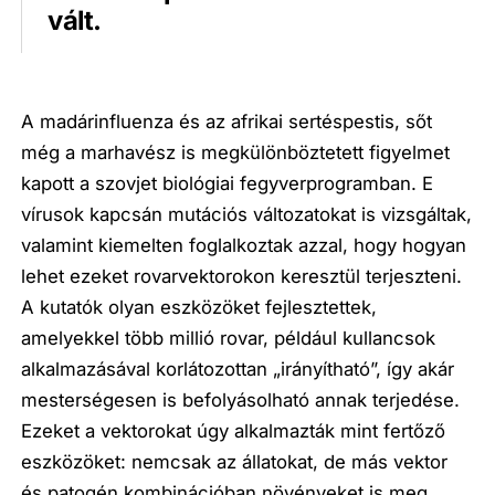
vált.
A madárinfluenza és az afrikai sertéspestis, sőt
még a marhavész is megkülönböztetett figyelmet
kapott a szovjet biológiai fegyverprogramban. E
vírusok kapcsán mutációs változatokat is vizsgáltak,
valamint kiemelten foglalkoztak azzal, hogy hogyan
lehet ezeket rovarvektorokon keresztül terjeszteni.
A kutatók olyan eszközöket fejlesztettek,
amelyekkel több millió rovar, például kullancsok
alkalmazásával korlátozottan „irányítható”, így akár
mesterségesen is befolyásolható annak terjedése.
Ezeket a vektorokat úgy alkalmazták mint fertőző
eszközöket: nemcsak az állatokat, de más vektor
és patogén kombinációban növényeket is meg