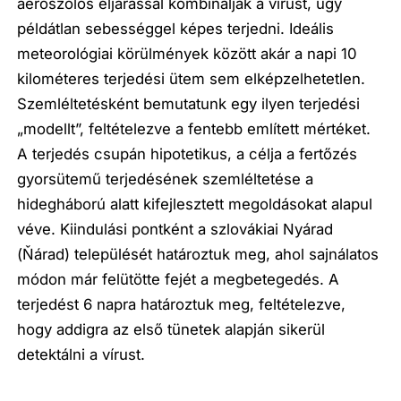
aeroszolos eljárással kombinálják a vírust, úgy
példátlan sebességgel képes terjedni. Ideális
meteorológiai körülmények között akár a napi 10
kilométeres terjedési ütem sem elképzelhetetlen.
Szemléltetésként bemutatunk egy ilyen terjedési
„modellt”, feltételezve a fentebb említett mértéket.
A terjedés csupán hipotetikus, a célja a fertőzés
gyorsütemű terjedésének szemléltetése a
hidegháború alatt kifejlesztett megoldásokat alapul
véve. Kiindulási pontként a szlovákiai Nyárad
(Ňárad) települését határoztuk meg, ahol sajnálatos
módon már felütötte fejét a megbetegedés. A
terjedést 6 napra határoztuk meg, feltételezve,
hogy addigra az első tünetek alapján sikerül
detektálni a vírust.