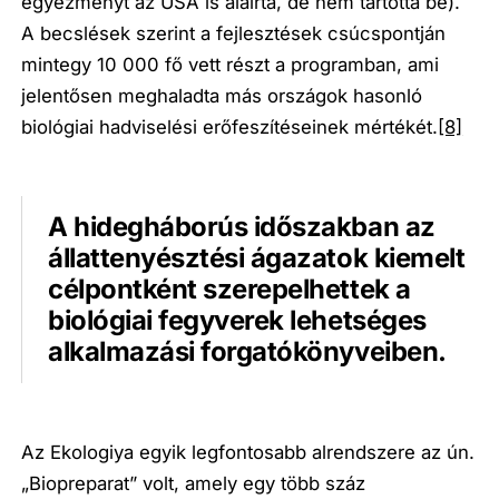
egyezményt az USA is aláírta, de nem tartotta be).
A becslések szerint a fejlesztések csúcspontján
mintegy 10 000 fő vett részt a programban, ami
jelentősen meghaladta más országok hasonló
biológiai hadviselési erőfeszítéseinek mértékét.
[8]
A hidegháborús időszakban az
állattenyésztési ágazatok kiemelt
célpontként szerepelhettek a
biológiai fegyverek lehetséges
alkalmazási forgatókönyveiben.
Az Ekologiya egyik legfontosabb alrendszere az ún.
„Biopreparat” volt, amely egy több száz