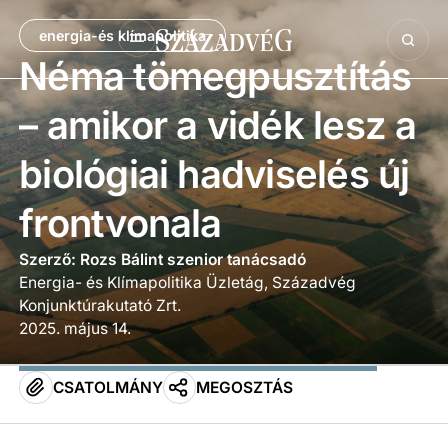
energia-és klímapolitika
Néma tömegpusztítás
– amikor a vidék lesz a
biológiai hadviselés új
frontvonala
Szerző: Rozs Bálint szenior tanácsadó
Energia- és Klímapolitika Üzletág, Századvég
Konjunktúrakutató Zrt.
2025. május 14.
CSATOLMÁNY
MEGOSZTÁS