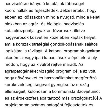
hadviselésre irányuló kutatások többségét
koordinálták és fejlesztették. Jelzésértékű, hogy
ebben az időszakban mind a nyugati, mind a keleti
blokkban az agrár- és biológiai hadviselés
kutatóközpontjai gyakran fővárosok, illetve
nagyvárosok közvetlen közelében kaptak helyet,
ami a korszak stratégiai gondolkodásának sajátos
logikájára is rávilágít. A katonai programok gyakran
akadémiai vagy ipari kapacitásokra épültek rá oly
módon, hogy az kívülről rejtve maradt. Az
agrárpatogéneket vizsgáló program célja az volt,
hogy növényeket és haszonállatokat megfertőző
kórokozók segítségével gyengítse az ország
ellenségeit, különösen a kommunista Szovjetuniót
és az érdekszférájába tartozó más országokat.
[6]
A
projekt során számos patogént fejlesztettek és