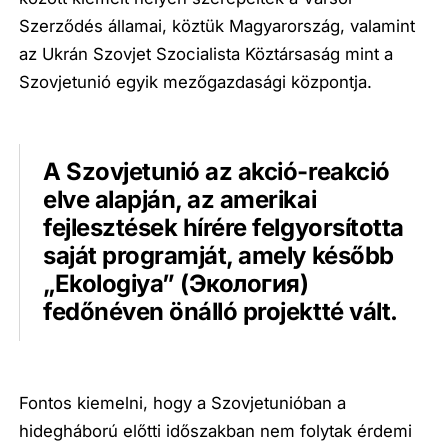
Szerződés államai, köztük Magyarország, valamint
az Ukrán Szovjet Szocialista Köztársaság mint a
Szovjetunió egyik mezőgazdasági központja.
A Szovjetunió az akció-reakció
elve alapján, az amerikai
fejlesztések hírére felgyorsította
saját programját, amely később
„Ekologiya” (Экология)
fedőnéven önálló projektté vált.
Fontos kiemelni, hogy a Szovjetunióban a
hidegháború előtti időszakban nem folytak érdemi