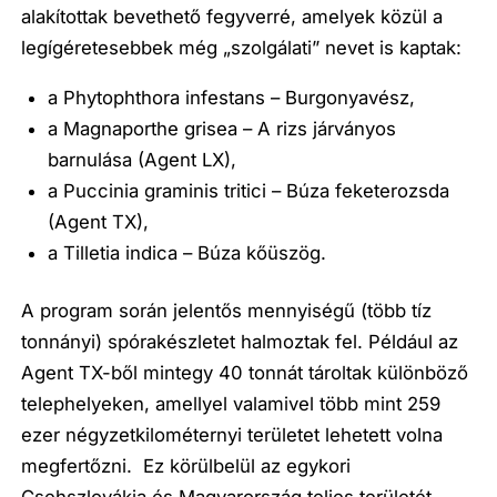
alakítottak bevethető fegyverré, amelyek közül a
legígéretesebbek még „szolgálati” nevet is kaptak:
a Phytophthora infestans – Burgonyavész,
a Magnaporthe grisea – A rizs járványos
barnulása (Agent LX),
a Puccinia graminis tritici – Búza feketerozsda
(Agent TX),
a Tilletia indica – Búza kőüszög.
A program során jelentős mennyiségű (több tíz
tonnányi) spórakészletet halmoztak fel. Például az
Agent TX-ből mintegy 40 tonnát tároltak különböző
telephelyeken, amellyel valamivel több mint 259
ezer négyzetkilométernyi területet lehetett volna
megfertőzni. Ez körülbelül az egykori