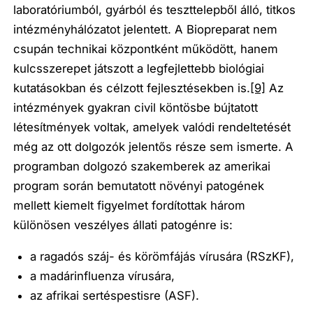
laboratóriumból, gyárból és teszttelepből álló, titkos
intézményhálózatot jelentett. A Biopreparat nem
csupán technikai központként működött, hanem
kulcsszerepet játszott a legfejlettebb biológiai
kutatásokban és célzott fejlesztésekben is.
[9]
Az
intézmények gyakran civil köntösbe bújtatott
létesítmények voltak, amelyek valódi rendeltetését
még az ott dolgozók jelentős része sem ismerte. A
programban dolgozó szakemberek az amerikai
program során bemutatott növényi patogének
mellett kiemelt figyelmet fordítottak három
különösen veszélyes állati patogénre is:
a ragadós száj- és körömfájás vírusára (RSzKF),
a madárinfluenza vírusára,
az afrikai sertéspestisre (ASF).