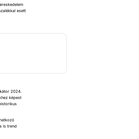
 kereskedelem
zalékkal esett
ikátor 2024.
ékhez képest
istorikus
onatkozó
a is trend