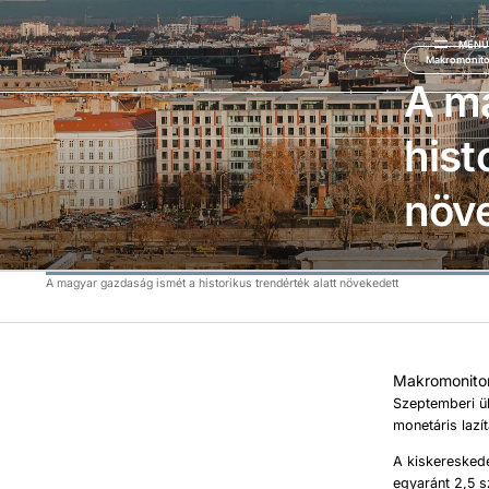
MEN
Makromonito
A m
hist
növ
A magyar gazdaság ismét a historikus trendérték alatt növekedett
Makromonito
Szeptemberi ül
monetáris lazí
A kiskereskede
egyaránt 2,5 s