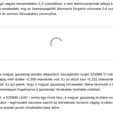
legű vegyes kereskedelem 2,0 százalékkal, a nem élelmiszertermék jellegű
al emelkedett, míg az üzemanyagtöltő állomások forgalmi volumene 0,6 szá
ző év azonos időszakához viszonyítva.
 a magyar gazdaság aktuális állapotáról visszajelzést nyújtó SZIGMA CI ind
pig mért értéke –0,308 indexérték volt. Ez az előző havi –0,252 indexért
at. Ez azt jelenti, hogy a magyar gazdaság növekedési üteme távolodik a h
, másképpen fogalmazva a gazdasági növekedés lendülete csökken.
ó, a SZIGMA LEAD – amely egy rövid távú, a magyar gazdaság jövőjére v
ikátor – legfrissebb becslése szerint az előrejelzési horizont végéig továbbr
ben enyhén javuló növekedést jelez előre.