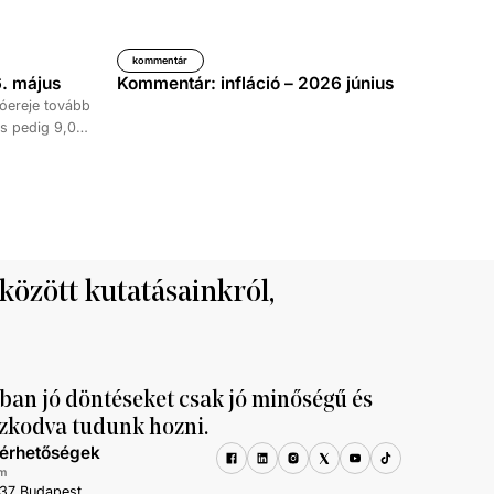
kommentár
. május
Kommentár: infláció – 2026 június
óereje tovább
s pedig 9,0
időszakához
kedése 8,7
tett ki,
ke 9,5, a
al haladta meg
 között kutatásainkról,
ban jó döntéseket csak jó minőségű és
zkodva tudunk hozni.
lérhetőségek
m
37 Budapest,