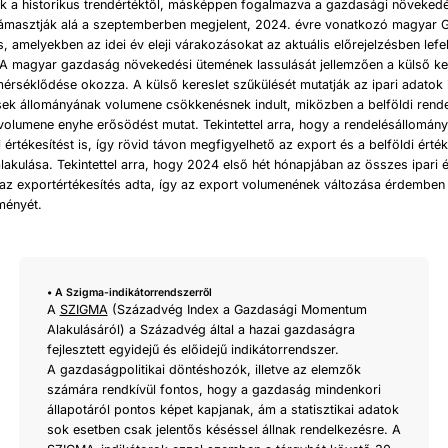
ik a historikus trendértéktől, másképpen fogalmazva a gazdasági növekedé
támasztják alá a szeptemberben megjelent, 2024. évre vonatkozó magyar 
is, amelyekben az idei év eleji várakozásokat az aktuális előrejelzésben lefe
 A magyar gazdaság növekedési ütemének lassulását jellemzően a külső ker
rséklődése okozza. A külső kereslet szűkülését mutatják az ipari adatok 
sek állományának volumene csökkenésnek indult, miközben a belföldi rend
olumene enyhe erősödést mutat. Tekintettel arra, hogy a rendelésállomán
értékesítést is, így rövid távon megfigyelhető az export és a belföldi érték
akulása. Tekintettel arra, hogy 2024 első hét hónapjában az összes ipari é
az exportértékesítés adta, így az export volumenének változása érdemben 
tményét.
• A Szigma-indikátorrendszerről
A
SZIGMA
(Századvég Index a Gazdasági Momentum
Alakulásáról) a Századvég által a hazai gazdaságra
fejlesztett egyidejű és előidejű indikátorrendszer.
A gazdaságpolitikai döntéshozók, illetve az elemzők
számára rendkívül fontos, hogy a gazdaság mindenkori
állapotáról pontos képet kapjanak, ám a statisztikai adatok
sok esetben csak jelentős késéssel állnak rendelkezésre. A