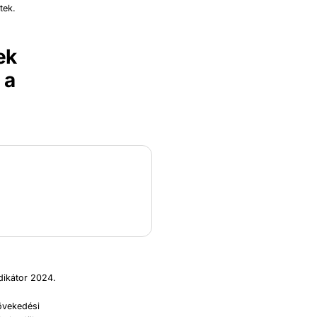
tek.
ek
 a
dikátor 2024.
növekedési