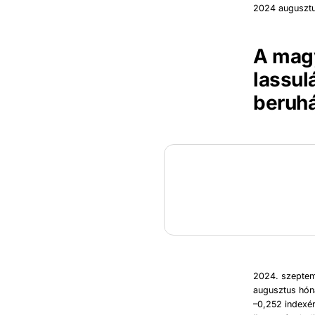
2024 augusztu
A mag
lassul
beruh
2024. szeptem
augusztus hóna
–0,252 indexér