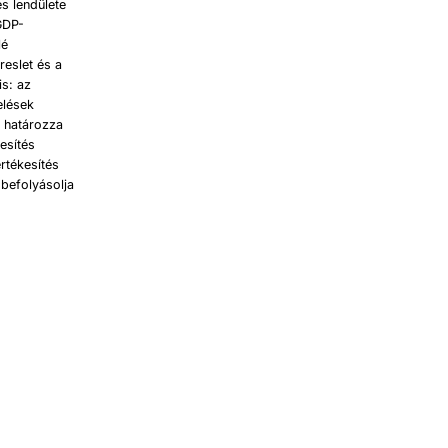
s lendülete
GDP-
lé
eslet és a
is: az
elések
y határozza
esítés
rtékesítés
befolyásolja