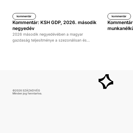
kommentár
kommentár
Kommentár: KSH GDP, 2026. második
Kommentár: 
negyedév
munkanélkül
2026 második negyedévében a magyar
gazdaság teljesítménye a szezonálisan és
naptárhatással kiigazított és kiegyensúlyozott
adatok szerint, az előző év azonos időszakához
képest 1,6 százalékkal, míg az előző
negyedévhez képest 0,4 százalékkal bővült. Az
adat némileg elmaradt az elemzői várakozásoktól,
ugyanakkor továbbra is növekedési pályát jelez.
©
2026
SZÁZADVÉG
Minden jog fenntartva.