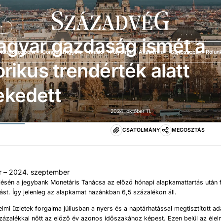
Ü
r
agyar gazdaság ismét a
Kutatóközpont
Gondolatfigyelő
Kiadó
Folyóirat
Akadémia
Sajtószoba
Rólun
orikus trendérték alatt
ekedett
2024. október 11.
CSATOLMÁNY
MEGOSZTÁS
r – 2024. szeptember
ésén a jegybank Monetáris Tanácsa az előző hónapi alapkamattartás után f
tást. Így jelenleg az alapkamat hazánkban 6,5 százalékon áll.
lmi üzletek forgalma júliusban a nyers és a naptárhatással megtisztított ad
zázalékkal nőtt az előző év azonos időszakához képest. Ezen belül az élel