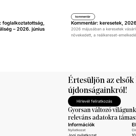
kommentár
foglalkoztatottság,
Kommentár: keresetek, 2026
iség – 2026. június
2026 májusában a keresetek vásárl
növekedett, a reálkereset-emelkedé
százalék volt az elmúlt év azonos 
képest. A bruttó átlagkereset emel
százalékot, a nettóé 11,0 százalékot 
emellett a bruttó mediánkereset érté
nettó mediáné pedig 11,5 százalékk
a tavalyi értékét.
Értesüljön az elsők
újdonságainkról!
Hírlevél feliratkozás
Gyorsan változó világunk
releváns adatokra támas
Információk
E
Nyilatkozat
Cí
Jogi nyilatkozat
10