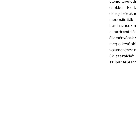
üteme távolod
csökken. Ezt 
előrejelzések 
módosították.
beruházások mé
exportrendelé
állományának v
meg a későbbi 
volumenének al
62 százalékát 
az ipar teljesí