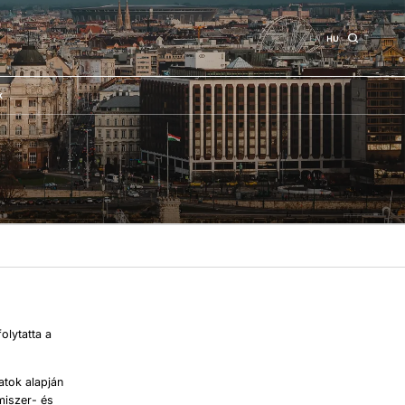
EN
HU
k
olytatta a
atok alapján
miszer- és