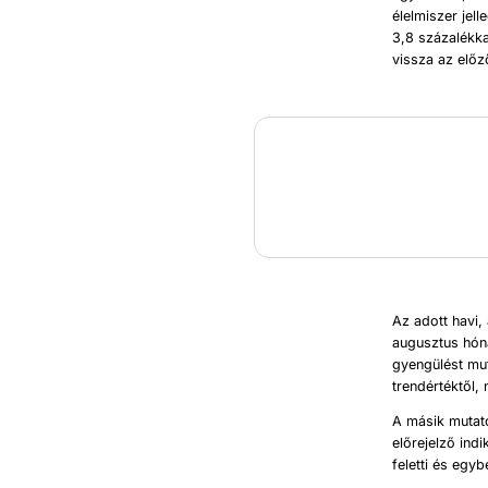
élelmiszer jel
3,8 százalékk
vissza az elő
Az adott havi,
augusztus hóna
gyengülést mut
trendértéktől
A másik mutat
előrejelző ind
feletti és egy