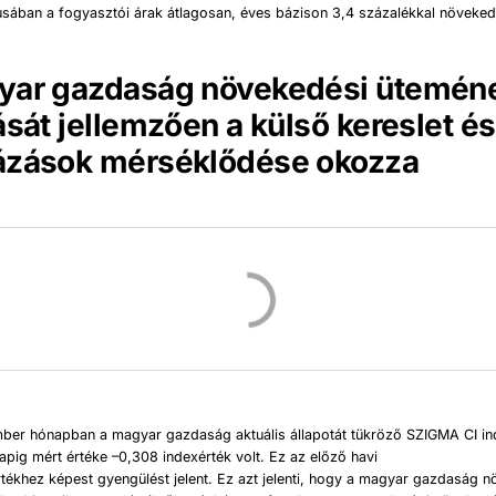
sában a fogyasztói árak átlagosan, éves bázison 3,4 százalékkal növeked
yar gazdaság növekedési ütemén
ását jellemzően a külső kereslet és
ázások mérséklődése okozza
ber hónapban a magyar gazdaság aktuális állapotát tükröző SZIGMA CI in
pig mért értéke –0,308 indexérték volt. Ez az előző havi
tékhez képest gyengülést jelent. Ez azt jelenti, hogy a magyar gazdaság 