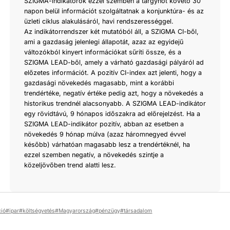
SZIGMA-indikátorok ezzel szemben a tárgyhót követő 30
napon belül információt szolgáltatnak a konjunktúra- és az
üzleti ciklus alakulásáról, havi rendszerességgel.
Az indikátorrendszer két mutatóból áll, a SZIGMA CI-ből,
ami a gazdaság jelenlegi állapotát, azaz az egyidejű
változókból kinyert információkat sűríti össze, és a
SZIGMA LEAD-ből, amely a várható gazdasági pályáról ad
előzetes információt. A pozitív CI-index azt jelenti, hogy a
gazdasági növekedés magasabb, mint a korábbi
trendértéke, negatív értéke pedig azt, hogy a növekedés a
historikus trendnél alacsonyabb. A SZIGMA LEAD-indikátor
egy rövidtávú, 9 hónapos időszakra ad előrejelzést. Ha a
SZIGMA LEAD-indikátor pozitív, abban az esetben a
növekedés 9 hónap múlva (azaz háromnegyed évvel
később) várhatóan magasabb lesz a trendértéknél, ha
ezzel szemben negatív, a növekedés szintje a
közeljövőben trend alatti lesz.
ció
ipar
költségvetés
Magyarország
pénzügy
társadalom