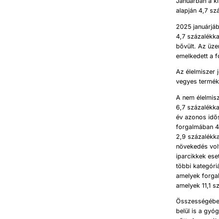
Januárban a ki
alapján 4,7 sz
2025 januárjáb
4,7 százalékka
bővült. Az üz
emelkedett a 
Az élelmiszer 
vegyes terméke
A nem élelmisz
6,7 százalékka
év azonos idős
forgalmában 4
2,9 százalékk
növekedés volt
iparcikkek ese
többi kategóri
amelyek forgal
amelyek 11,1 s
Összességében
belül is a gyó