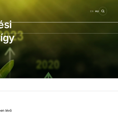
EN
HU
ési
k
így
ben lévő