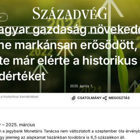
Ü
r
agyar gazdaság növeked
Kutatóközpont
Gondolatfigyelő
Kiadó
Folyóirat
Akadémia
Sajtószoba
Rólun
e markánsan erősödött, 
te már elérte a historikus
dértéket
2025. április 7.
 historikus trendértéket
CSATOLMÁNY
MEGOSZTÁS
 – 2025. március
n a jegybank Monetáris Tanácsa nem változtatott a szeptember óta érvény
gy jelenleg az alapkamat hazánkban továbbra is 6,5 százalékon áll.