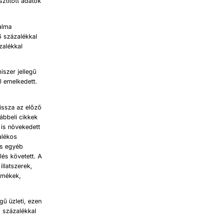
ztított adatok
galma
6 százalékkal
zalékkal
iszer jellegű
l emelkedett.
vissza az előző
ábbeli cikkek
 is növekedett
alékos
és egyéb
lés követett. A
illatszerek,
rmékek,
ű üzleti, ezen
1 százalékkal