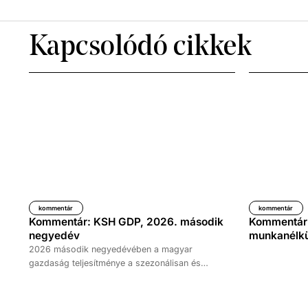
Kapcsolódó cikkek
kommentár
kommentár
Kommentár: KSH GDP, 2026. második
Kommentár: 
negyedév
munkanélkül
2026 második negyedévében a magyar
gazdaság teljesítménye a szezonálisan és
naptárhatással kiigazított és kiegyensúlyozott
adatok szerint, az előző év azonos időszakához
képest 1,6 százalékkal, míg az előző