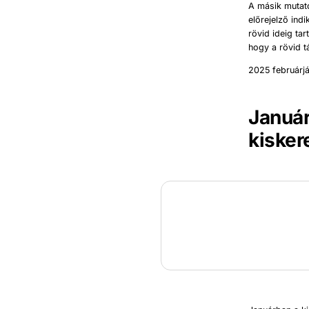
A másik mutat
előrejelző ind
rövid ideig ta
hogy a rövid tá
2025 februárjá
Január
kisker