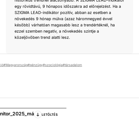
historikus trendnél alacsonyabb. A SZIGMA LEAD-indikátor
egy rövidtávú, 9 hónapos időszakra ad előrejelzést. Ha a
SZIGMA LEAD-indikátor pozitív, abban az esetben a
növekedés 9 hónap múlva (azaz háromnegyed évvel
később) várhatóan magasabb lesz a trendértéknél, ha
ezzel szemben negatív, a növekedés szintje a
közeljövőben trend alatti lesz.
ció
Magyarország
pénzügy
szociológia
társadalom
onitor_2025_má
LETÖLTÉS