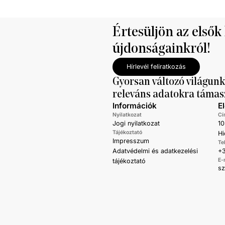
nettó mediáné pedig 11,5 százalékk
a tavalyi értékét.
Értesüljön az elsők
újdonságainkról!
Hírlevél feliratkozás
Gyorsan változó világunk
releváns adatokra támas
Információk
E
Nyilatkozat
Cí
Jogi nyilatkozat
10
Tájékoztató
Hi
Impresszum
Te
Adatvédelmi és adatkezelési
+3
E-
tájékoztató
s