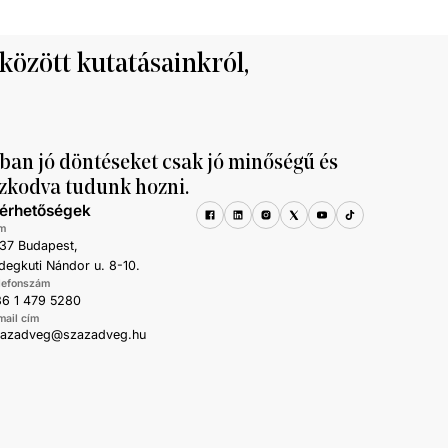
al haladta meg
 között kutatásainkról,
ban jó döntéseket csak jó minőségű és
zkodva tudunk hozni.
lérhetőségek
m
37 Budapest,
degkuti Nándor u. 8-10.
lefonszám
6 1 479 5280
mail cím
zazadveg@szazadveg.hu