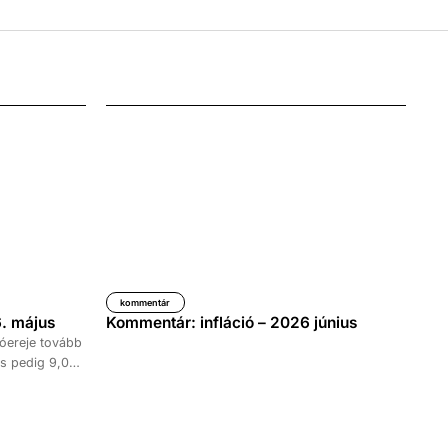
kommentár
. május
Kommentár: infláció – 2026 június
óereje tovább
s pedig 9,0
időszakához
kedése 8,7
tett ki,
ke 9,5, a