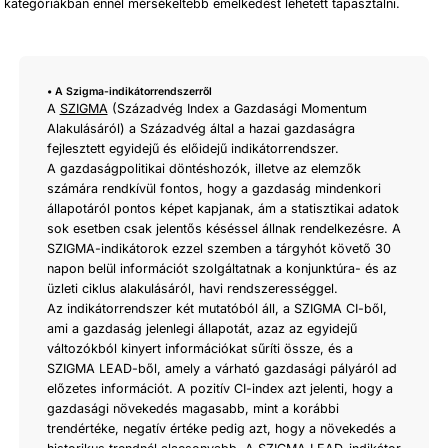
 kategóriákban ennél mérsékeltebb emelkedést lehetett tapasztalni.
• A Szigma-indikátorrendszerről
A
SZIGMA
(Századvég Index a Gazdasági Momentum
Alakulásáról) a Századvég által a hazai gazdaságra
fejlesztett egyidejű és előidejű indikátorrendszer.
A gazdaságpolitikai döntéshozók, illetve az elemzők
számára rendkívül fontos, hogy a gazdaság mindenkori
állapotáról pontos képet kapjanak, ám a statisztikai adatok
sok esetben csak jelentős késéssel állnak rendelkezésre. A
SZIGMA-indikátorok ezzel szemben a tárgyhót követő 30
napon belül információt szolgáltatnak a konjunktúra- és az
üzleti ciklus alakulásáról, havi rendszerességgel.
Az indikátorrendszer két mutatóból áll, a SZIGMA CI-ből,
ami a gazdaság jelenlegi állapotát, azaz az egyidejű
változókból kinyert információkat sűríti össze, és a
SZIGMA LEAD-ből, amely a várható gazdasági pályáról ad
előzetes információt. A pozitív CI-index azt jelenti, hogy a
gazdasági növekedés magasabb, mint a korábbi
trendértéke, negatív értéke pedig azt, hogy a növekedés a