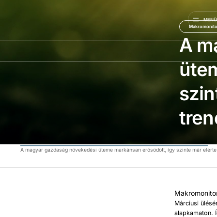
MEN
Makromonito
A m
ütem
szin
tren
A magyar gazdaság növekedési üteme markánsan erősödött, így szinte már elérte a
Makromonitor
Márciusi ülésé
alapkamaton. Í