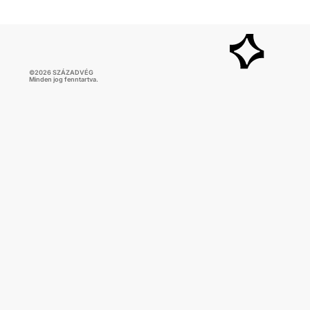
negyedévhez képest 0,4 százalékkal bővült. Az
adat némileg elmaradt az elemzői várakozásoktól,
ugyanakkor továbbra is növekedési pályát jelez.
©
2026
SZÁZADVÉG
Minden jog fenntartva.