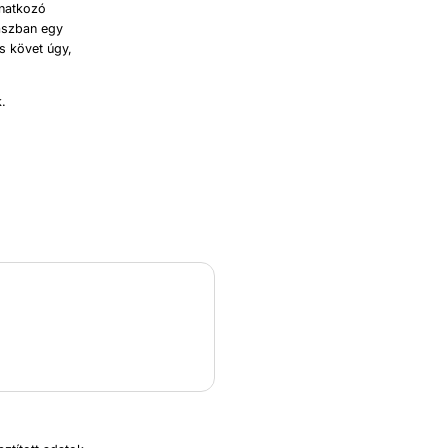
onatkozó
kaszban egy
és követ úgy,
k.