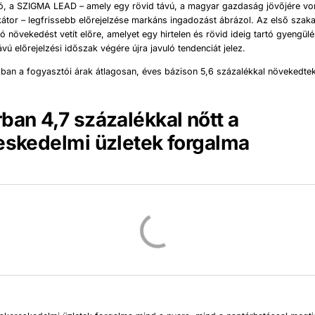
ó, a SZIGMA LEAD – amely egy rövid távú, a magyar gazdaság jövőjére v
ikátor – legfrissebb előrejelzése markáns ingadozást ábrázol. Az első sza
rtó növekedést vetít előre, amelyet egy hirtelen és rövid ideig tartó gyengül
vú előrejelzési időszak végére újra javuló tendenciát jelez.
ban a fogyasztói árak átlagosan, éves bázison 5,6 százalékkal növekedte
ban 4,7 százalékkal nőtt a
eskedelmi üzletek forgalma