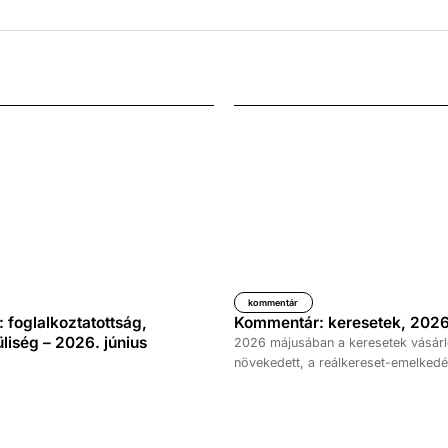
kommentár
foglalkoztatottság,
Kommentár: keresetek, 2026
iség – 2026. június
2026 májusában a keresetek vásárl
növekedett, a reálkereset-emelkedé
százalék volt az elmúlt év azonos 
képest. A bruttó átlagkereset emel
százalékot, a nettóé 11,0 százalékot 
emellett a bruttó mediánkereset érté