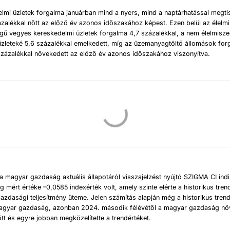
lmi üzletek forgalma januárban mind a nyers, mind a naptárhatással megtis
ázalékkal nőtt az előző év azonos időszakához képest. Ezen belül az élelm
legű vegyes kereskedelmi üzletek forgalma 4,7 százalékkal, a nem élelmisze
üzleteké 5,6 százalékkal emelkedett, míg az üzemanyagtöltő állomások for
százalékkal növekedett az előző év azonos időszakához viszonyítva.
 a magyar gazdaság aktuális állapotáról visszajelzést nyújtó SZIGMA CI ind
g mért értéke –0,0585 indexérték volt, amely szinte elérte a historikus tren
 gazdasági teljesítmény üteme. Jelen számítás alapján még a historikus trend
agyar gazdaság, azonban 2024. második félévétől a magyar gazdaság nö
t és egyre jobban megközelítette a trendértéket.