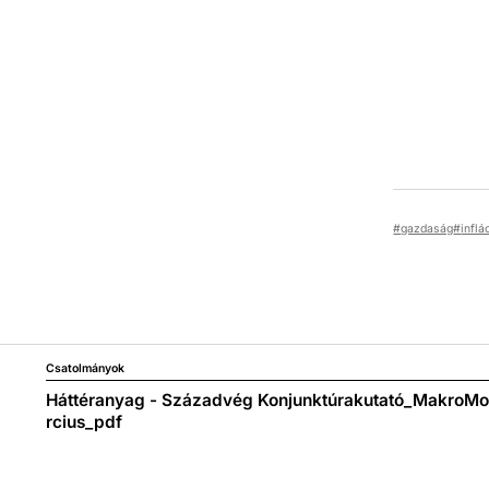
gazdaság
inflá
Csatolmányok
Háttéranyag - Századvég Konjunktúrakutató_MakroM
rcius_pdf