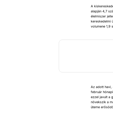
A kiskereskede
alapján 4,7 sz
élelmiszer jel
kereskedelmi 
volumene 1,9 
Az adott havi,
február hónapi
ezzel javult a
növekszik a m
üteme erősödöt