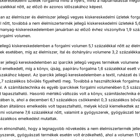
skereskedelmi üzletek forgalma mind a nyers, mind a naptárhatással megtis
ázalékkal nőtt, az előző év azonos időszakához képest.
an az élelmiszer és élelmiszer jellegű vegyes kiskereskedelmi üzletek for
l nőtt, továbbá a nem élelmiszertermék jellegű kiskereskedelmi üzleteké 5,
emanyag-kiskereskedelemben januárban az előző évhez viszonyítva 1,9 szá
forgalmi volumen.
jellegű kiskereskedelemben a forgalmi volumen 5,1 százalékkal nőtt az élelm
k esetében, míg az élelmiszer, ital és dohányáru volumene 3,2 százalékka
er jellegű kereskedelemben az iparcikk jellegű vegyes termékek volumene
l emelkedett, míg a könyv, újság, papíráru forgalma 1,6 százalékkal esett 
zakához képest. Az iparcikk jellegű kereskedelemben a textil, ruházati és l
,7 százalékos bővülés figyelhető meg. Továbbá a használtcikkek forgalma
al. A számítástechnika és egyéb iparcikkek forgalmi volumenében 0,5 száz
 tapasztalható. Hasonló mértékű változás volt a könyv, számítástechnika 
tében is, ahol a decemberi 6,1 százalékos csökkenést 0,3 százalékos bővü
ában általános emelkedés volt tapasztalható, melyek közül kiemelkedtek az 
mi volumene 7,6 százalékkal nőtt, valamint a gyógyszerek, gyógyászati te
zázalékos emelkedést mutattak.
 elmondható, hogy a legnagyobb növekedés a nem élelmiszertermék jelleg
gyszerek, gyógyászati termékek esetén volt érzékelhető, ahol a volumen 11,