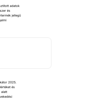
ztított adatok
iszer és
rtermék jellegű
galmi
ikátor 2025.
dértéket és
 alatt
vekedési