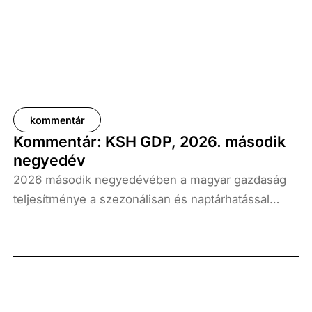
kommentár
Kommentár: KSH GDP, 2026. második
negyedév
2026 második negyedévében a magyar gazdaság
teljesítménye a szezonálisan és naptárhatással
kiigazított és kiegyensúlyozott adatok szerint, az
előző év azonos időszakához képest 1,6
százalékkal, míg az előző negyedévhez képest 0,4
százalékkal bővült. Az adat némileg elmaradt az
elemzői várakozásoktól, ugyanakkor továbbra is