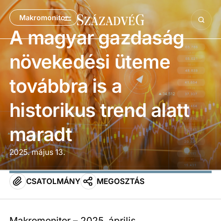
Makromonitor
A magyar gazdaság
növekedési üteme
továbbra is a
historikus trend alatt
maradt
2025. május 13.
CSATOLMÁNY
MEGOSZTÁS
Makromonitor – 2025. április