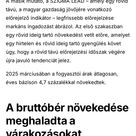
A másik mutató, a SZIGMA LEAD – amely egy rövid
távú, a magyar gazdaság jövőjére vonatkozó
előrejelző indikátor – legfrissebb előrejelzése
markáns ingadozást ábrázol. Az első szakaszban
egy rövid ideig tartó növekedést vetít előre, amelyet
egy hirtelen és rövid ideig tartó gyengülés követ
úgy, hogy a rövid távú előrejelzési időszak végére
újra javuló tendenciát jelez.
2025 márciusában a fogyasztói árak átlagosan,
éves bázison 4,7 százalékkal növekedtek.
A bruttóbér növekedése
meghaladta a
várakozásokat