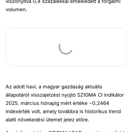
viszonyítva 0,4 százalékkal emelkedett a forgalmi
volumen.
Az adott havi, a magyar gazdaság aktuális
állapotáról visszajelzést nyújtó SZIGMA CI indikátor
2025. március hónapig mért értéke −0,2464
indexérték volt, amely továbbra is historikus trend
alatti növekedési ütemet jelez előre.