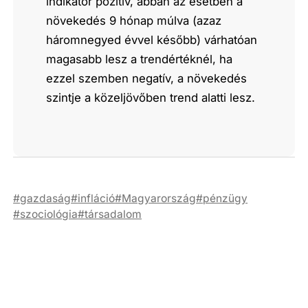
indikátor pozitív, abban az esetben a
növekedés 9 hónap múlva (azaz
háromnegyed évvel később) várhatóan
magasabb lesz a trendértéknél, ha
ezzel szemben negatív, a növekedés
szintje a közeljövőben trend alatti lesz.
gazdaság
infláció
Magyarország
pénzügy
szociológia
társadalom