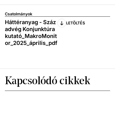
Csatolmányok
Háttéranyag - Száz
LETÖLTÉS
advég Konjunktúra
kutató_MakroMonit
or_2025_április_pdf
Kapcsolódó cikkek