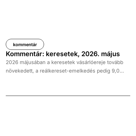
kommentár
Kommentár: keresetek, 2026. május
2026 májusában a keresetek vásárlóereje tovább
növekedett, a reálkereset-emelkedés pedig 9,0
százalék volt az elmúlt év azonos időszakához
képest. A bruttó átlagkereset emelkedése 8,7
százalékot, a nettóé 11,0 százalékot tett ki, emellett
a bruttó mediánkereset értéke 9,5, a nettó mediáné
pedig 11,5 százalékkal haladta meg a tavalyi értékét.