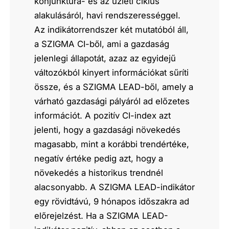
konjunktúra- és az üzleti ciklus
alakulásáról, havi rendszerességgel.
Az indikátorrendszer két mutatóból áll,
a SZIGMA CI-ből, ami a gazdaság
jelenlegi állapotát, azaz az egyidejű
változókból kinyert információkat sűríti
össze, és a SZIGMA LEAD-ből, amely a
várható gazdasági pályáról ad előzetes
információt. A pozitív CI-index azt
jelenti, hogy a gazdasági növekedés
magasabb, mint a korábbi trendértéke,
negatív értéke pedig azt, hogy a
növekedés a historikus trendnél
alacsonyabb. A SZIGMA LEAD-indikátor
egy rövidtávú, 9 hónapos időszakra ad
előrejelzést. Ha a SZIGMA LEAD-